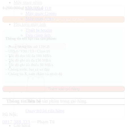
Máy quay phim
Giá
Giá
1.200.000
₫
650.000
₫
Máy quay DJI
gốc
hiện
Máy quay Gopro
là:
tại
Máy quay Sony
Liên Hệ để có giá tốt hơn.
1.200.000 ₫.
là:
Phụ kiện máy ảnh
650.000 ₫.
Thiết bị Studio
Đèn chụp ảnh
Thông tin nổi bật của sản phẩm:
Tìm
– Dung lượng lưu trữ 128GB
kiếm:
– UHS-I / V30 / U3 / Class 10
– Tốc độ đọc tối đa 180 MB/s
– Tốc độ ghi tối đa 150 MB/s
– Tốc độ ghi tối thiểu 30 MB/s
– Chống nước, bụi và va đập
– Chống tia X, nam châm và nhiệt độ
Thêm vào giỏ hàng
Thông tin liên hệ
Chưa có sản phẩm trong giỏ hàng.
Quay trở lại cửa hàng
Hà Nội:
0817 388 333
— Phạm Tú
Giỏ hàng