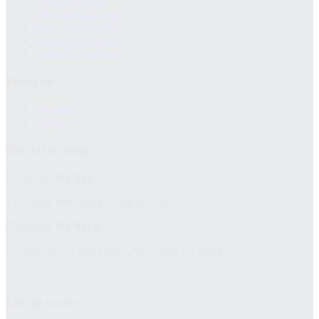
Chính sách đổi trả
Chính sách giao hàng
Chinh sách kiểm hàng
Hướng dẫn mua hàng
Hướng dẫn thanh toán
Thông tin
Giới thiệu
Liên hệ
Địa chỉ cửa hàng
Chi nhánh
Hà Nội:
151 Đặng Tiến Đông, Đống Đa, Hà Nội
Chi nhánh
Đà Nẵng:
52 Nguyễn Thị Minh Khai, Hải Châu, Đà Nẵng
Liên hệ nhanh