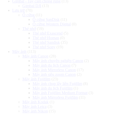
Gimbal - Tay cầm chống rung
(13)
Gimbal DJI
(13)
Lưu trữ
(70)
Ổ cứng
(11)
Ổ cứng SanDisk
(11)
Ổ cứng Western Digital
(0)
Thẻ nhớ
(59)
Thẻ nhớ Exascend
(5)
Thẻ nhớ Homan
(0)
Thẻ nhớ Sandisk
(35)
Thẻ nhớ Sony
(19)
Máy ảnh
(113)
Máy ảnh Canon
(28)
Máy ảnh chuyên nghiệp Canon
(2)
Máy ảnh du lịch Canon
(7)
Máy ảnh Mirrorless Canon
(17)
Máy ảnh siêu zoom Canon
(2)
Máy ảnh Fujifilm
(23)
Máy ảnh chụp lấy liền Fujifilm
(8)
Máy ảnh du lịch Fujifilm
(1)
Máy ảnh Fujifilm Medium Format
(3)
Máy ảnh Mirrorless Fujifilm
(11)
Máy ảnh Kodak
(1)
Máy ảnh Leica
(3)
Máy ảnh Nikon
(15)