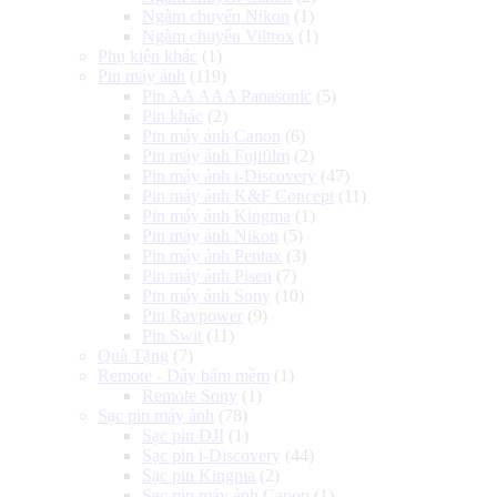
Ngàm chuyển Nikon
(1)
Ngàm chuyển Viltrox
(1)
Phụ kiện khác
(1)
Pin máy ảnh
(119)
Pin AA AAA Panasonic
(5)
Pin khác
(2)
Pin máy ảnh Canon
(6)
Pin máy ảnh Fujifilm
(2)
Pin máy ảnh i-Discovery
(47)
Pin máy ảnh K&F Concept
(11)
Pin máy ảnh Kingma
(1)
Pin máy ảnh Nikon
(5)
Pin máy ảnh Pentax
(3)
Pin máy ảnh Pisen
(7)
Pin máy ảnh Sony
(10)
Pin Ravpower
(9)
Pin Swit
(11)
Quà Tặng
(7)
Remote - Dây bấm mềm
(1)
Remote Sony
(1)
Sạc pin máy ảnh
(78)
Sạc pin DJI
(1)
Sạc pin i-Discovery
(44)
Sạc pin Kingma
(2)
Sạc pin máy ảnh Canon
(1)