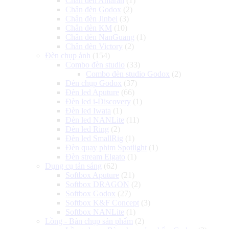
Chân đèn Amaran
(1)
Chân đèn Godox
(2)
Chân đèn Jinbei
(3)
Chân đèn KM
(10)
Chân đèn NanGuang
(1)
Chân đèn Victory
(2)
Đèn chụp ảnh
(154)
Combo đèn studio
(33)
Combo đèn studio Godox
(2)
Đèn chụp Godox
(37)
Đèn led Aputure
(66)
Đèn led i-Discovery
(1)
Đèn led Iwata
(1)
Đèn led NANLite
(11)
Đèn led Ring
(2)
Đèn led SmallRig
(1)
Đèn quay phim Spotlight
(1)
Đèn stream Elgato
(1)
Dụng cụ tản sáng
(62)
Softbox Aputure
(21)
Softbox DRAGON
(2)
Softbox Godox
(27)
Softbox K&F Concept
(3)
Softbox NANLite
(1)
Lồng - Bàn chụp sản phẩm
(2)