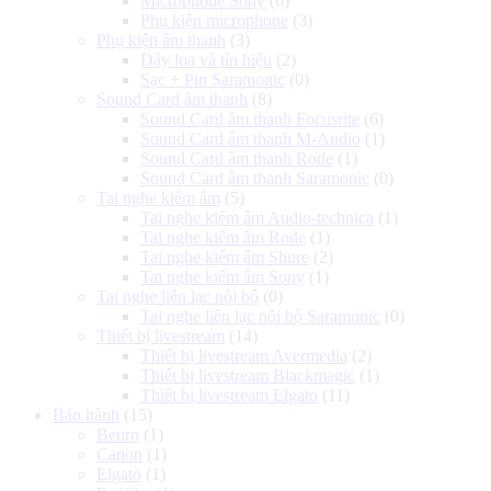
Microphone Sony
(6)
Phụ kiện microphone
(3)
Phụ kiện âm thanh
(3)
Dây loa và tín hiệu
(2)
Sạc + Pin Saramonic
(0)
Sound Card âm thanh
(8)
Sound Card âm thanh Focusrite
(6)
Sound Card âm thanh M-Audio
(1)
Sound Card âm thanh Rode
(1)
Sound Card âm thanh Saramonic
(0)
Tai nghe kiểm âm
(5)
Tai nghe kiểm âm Audio-technica
(1)
Tai nghe kiểm âm Rode
(1)
Tai nghe kiểm âm Shure
(2)
Tai nghe kiểm âm Sony
(1)
Tai nghe liên lạc nội bộ
(0)
Tai nghe liên lạc nội bộ Saramonic
(0)
Thiết bị livestream
(14)
Thiết bị livestream Avermedia
(2)
Thiết bị livestream Blackmagic
(1)
Thiết bị livestream Elgato
(11)
Bảo hành
(15)
Benro
(1)
Canon
(1)
Elgato
(1)