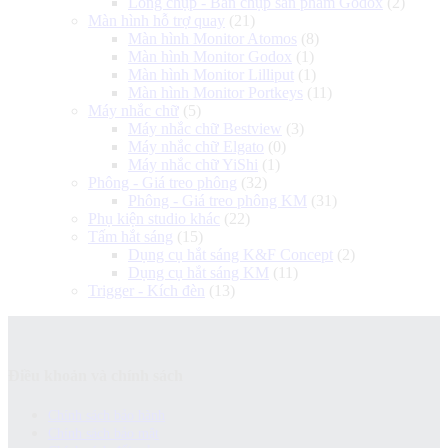
Lồng chụp - Bàn chụp sản phẩm Godox
(2)
Màn hình hỗ trợ quay
(21)
Màn hình Monitor Atomos
(8)
Màn hình Monitor Godox
(1)
Màn hình Monitor Lilliput
(1)
Màn hình Monitor Portkeys
(11)
Máy nhắc chữ
(5)
Máy nhắc chữ Bestview
(3)
Máy nhắc chữ Elgato
(0)
Máy nhắc chữ YiShi
(1)
Phông - Giá treo phông
(32)
Phông - Giá treo phông KM
(31)
Phụ kiện studio khác
(22)
Tấm hắt sáng
(15)
Dụng cụ hắt sáng K&F Concept
(2)
Dụng cụ hắt sáng KM
(11)
Trigger - Kích đèn
(13)
Điều khoản và chính sách
Chính sách bảo hành
Chính sách bảo mật