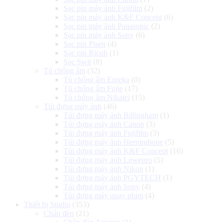
Sạc pin máy ảnh Fujifilm
(2)
Sạc pin máy ảnh K&F Concept
(6)
Sạc pin máy ảnh Panasonic
(2)
Sạc pin máy ảnh Sony
(6)
Sạc pin Pisen
(4)
Sạc pin Ricoh
(1)
Sạc Swit
(8)
Tủ chống ẩm
(32)
Tủ chống ẩm Eureka
(0)
Tủ chống ẩm Fujie
(17)
Tủ chống ẩm Nikatei
(15)
Túi đựng máy ảnh
(46)
Túi đựng máy ảnh Billingham
(1)
Túi đựng máy ảnh Canon
(3)
Túi đựng máy ảnh Fujifilm
(3)
Túi đựng máy ảnh Herringbone
(5)
Túi đựng máy ảnh K&F Concept
(16)
Túi đựng máy ảnh Lowepro
(5)
Túi đựng máy ảnh Nikon
(1)
Túi đựng máy ảnh PGYTECH
(1)
Túi đựng máy ảnh Sony
(4)
Túi đựng máy quay phim
(4)
Thiết bị Studio
(353)
Chân đèn
(21)