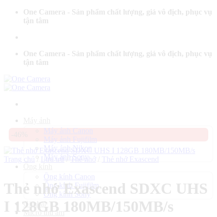
Bỏ
One Camera - Sản phẩm chất lượng, giá vô địch, phục vụ
qua
tận tâm
nội
dung
One Camera - Sản phẩm chất lượng, giá vô địch, phục vụ
tận tâm
Máy ảnh
Máy ảnh Canon
-46%
Máy ảnh Fujifilm
Máy ảnh Nikon
Máy ảnh Sony
Trang chủ
/
Lưu trữ
/
Thẻ nhớ
/
Thẻ nhớ Exascend
Ống kính
Ống kính Canon
Thẻ nhớ Exascend SDXC UHS
Ống kính Fujifilm
Ống kính Sony
I 128GB 180MB/150MB/s
Gimbal
Micro thu âm