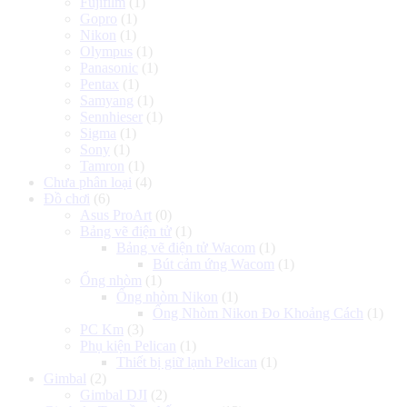
Fujifilm
(1)
Gopro
(1)
Nikon
(1)
Olympus
(1)
Panasonic
(1)
Pentax
(1)
Samyang
(1)
Sennhieser
(1)
Sigma
(1)
Sony
(1)
Tamron
(1)
Chưa phân loại
(4)
Đồ chơi
(6)
Asus ProArt
(0)
Bảng vẽ điện tử
(1)
Bảng vẽ điện tử Wacom
(1)
Bút cảm ứng Wacom
(1)
Ống nhòm
(1)
Ống nhòm Nikon
(1)
Ống Nhòm Nikon Đo Khoảng Cách
(1)
PC Km
(3)
Phụ kiện Pelican
(1)
Thiết bị giữ lạnh Pelican
(1)
Gimbal
(2)
Gimbal DJI
(2)