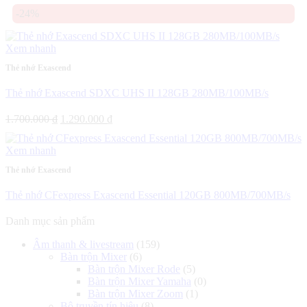
-24%
Xem nhanh
Thẻ nhớ Exascend
Thẻ nhớ Exascend SDXC UHS II 128GB 280MB/100MB/s
Giá
Giá
1.700.000
₫
1.290.000
₫
gốc
hiện
là:
tại
Xem nhanh
1.700.000 ₫.
là:
1.290.000 ₫.
Thẻ nhớ Exascend
Thẻ nhớ CFexpress Exascend Essential 120GB 800MB/700MB/s
Danh mục sản phẩm
Âm thanh & livestream
(159)
Bàn trộn Mixer
(6)
Bàn trộn Mixer Rode
(5)
Bàn trộn Mixer Yamaha
(0)
Bàn trộn Mixer Zoom
(1)
Bộ truyền tín hiệu
(8)