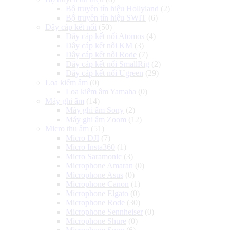
Bộ truyền tín hiệu Hollyland
(2)
Bộ truyền tín hiệu SWIT
(6)
Dây cáp kết nối
(50)
Dây cáp kết nối Atomos
(4)
Dây cáp kết nối KM
(3)
Dây cáp kết nối Rode
(7)
Dây cáp kết nối SmallRig
(2)
Dây cáp kết nối Ugreen
(29)
Loa kiểm âm
(0)
Loa kiểm âm Yamaha
(0)
Máy ghi âm
(14)
Máy ghi âm Sony
(2)
Máy ghi âm Zoom
(12)
Micro thu âm
(51)
Micro DJI
(7)
Micro Insta360
(1)
Micro Saramonic
(3)
Microphone Amaran
(0)
Microphone Asus
(0)
Microphone Canon
(1)
Microphone Elgato
(0)
Microphone Rode
(30)
Microphone Sennheiser
(0)
Microphone Shure
(0)