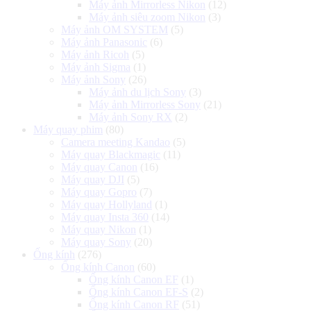
Máy ảnh Mirrorless Nikon
(12)
Máy ảnh siêu zoom Nikon
(3)
Máy ảnh OM SYSTEM
(5)
Máy ảnh Panasonic
(6)
Máy ảnh Ricoh
(5)
Máy ảnh Sigma
(1)
Máy ảnh Sony
(26)
Máy ảnh du lịch Sony
(3)
Máy ảnh Mirrorless Sony
(21)
Máy ảnh Sony RX
(2)
Máy quay phim
(80)
Camera meeting Kandao
(5)
Máy quay Blackmagic
(11)
Máy quay Canon
(16)
Máy quay DJI
(5)
Máy quay Gopro
(7)
Máy quay Hollyland
(1)
Máy quay Insta 360
(14)
Máy quay Nikon
(1)
Máy quay Sony
(20)
Ống kính
(276)
Ống kính Canon
(60)
Ống kính Canon EF
(1)
Ống kính Canon EF-S
(2)
Ống kính Canon RF
(51)