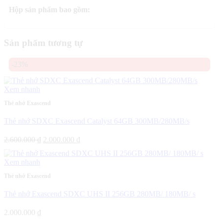
Hộp sản phẩm bao gồm:
Sản phẩm tương tự
-23%
Xem nhanh
Thẻ nhớ Exascend
Thẻ nhớ SDXC Exascend Catalyst 64GB 300MB/280MB/s
Giá
Giá
2.600.000
₫
2.000.000
₫
gốc
hiện
là:
tại
Xem nhanh
2.600.000 ₫.
là:
2.000.000 ₫.
Thẻ nhớ Exascend
Thẻ nhớ Exascend SDXC UHS II 256GB 280MB/ 180MB/ s
2.000.000
₫