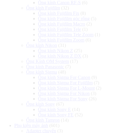
Ống kính Canon RF-S
(6)
Ống kính Fujifilm
(32)
Ống kính Fujifilm Fix
(8)
Ống kính Fujifilm góc rộng
(5)
Ống kính Fujifilm Macro
(2)
Ống kính Fujifilm Tele
(1)
Ống kính Fujifilm Tele Zoom
(1)
Ống kính Fujifilm Zoom
(6)
Ống kính Nikon
(31)
Ống kính Nikon Z
(25)
Ống kính Nikon Z DX
(3)
Ống Kính OM System
(17)
Ống kính Panasonic
(7)
Ống kính Sigma
(48)
Ống kính Sigma For Canon
(9)
Ống kính Sigma For Fujifilm
(7)
Ống kính Sigma For L-Mount
(2)
Ống kính Sigma For Nikon
(3)
Ống kính Sigma For Sony
(26)
Ống kính Sony
(67)
Ống kính Sony E
(14)
Ống kính Sony FE
(52)
Ống kính Tamron
(14)
Phụ kiện máy ảnh
(601)
Adapter chuyển
(3)