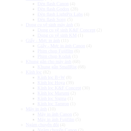
Đèn flash Canon
(4)
Đèn flash Godox
(28)
Đèn flash LightPix Labs
(4)
Đèn flash Sony
(5)
Dụng cụ vệ sinh máy ảnh
(3)
Dụng cụ vệ sinh K&F Concept
(2)
Dụng cụ vệ sinh KM
(1)
Giấy - Mực in ảnh
(11)
Giấy - Mực in ảnh Canon
(4)
Phim chụp Fujifilm
(6)
Phim chụp Kodak
(1)
Khung gắn cho máy ảnh
(68)
Khung gắn SmallRig
(68)
Kính lọc
(82)
Kính lọc B+W
(8)
Kính lọc Hoya
(39)
Kính lọc K&F Concept
(30)
Kính lọc Marumi
(2)
Kính lọc Sigma
(1)
Kính lọc Tamron
(1)
Máy in ảnh
(10)
Máy in ảnh Canon
(5)
Máy in ảnh Fujifilm
(5)
Ngàm chuyển đổi
(4)
Ngàm chuyển Canon
(2)