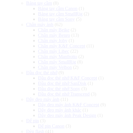
Báng tay cầm
(8)
Báng tay cầm Canon
(1)
Báng tay cầm SmallRig
(2)
Báng tay cầm Sony
(5)
Chân máy ảnh
(62)
Chân máy Beike
(2)
Chân máy Benro
(13)
Chân máy Joby
(1)
Chân máy K&F Concept
(11)
Chân máy Libec
(22)
Chân máy Manfrotto
(2)
Chân máy SmallRig
(8)
Chân máy Velbon
(2)
Đầu đọc thẻ nhớ
(9)
Đầu đọc thẻ nhớ K&F Concept
(1)
Đầu đọc thẻ nhớ SanDisk
(1)
Đầu đọc thẻ nhớ Sony
(3)
Đầu đọc thẻ nhớ Transcend
(3)
Dây đeo máy ảnh
(11)
Dây đeo máy ảnh K&F Concept
(9)
Dây đeo máy ảnh khác
(1)
Dây đeo máy ảnh Peak Design
(1)
Đế pin
(3)
Đế pin Canon
(3)
Đèn flash
(41)