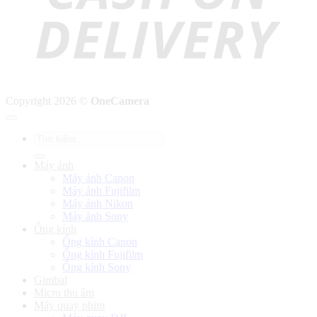
Copyright 2026 ©
OneCamera
Tìm
kiếm:
Máy ảnh
Máy ảnh Canon
Máy ảnh Fujifilm
Máy ảnh Nikon
Máy ảnh Sony
Ống kính
Ống kính Canon
Ống kính Fujifilm
Ống kính Sony
Gimbal
Micro thu âm
Máy quay phim