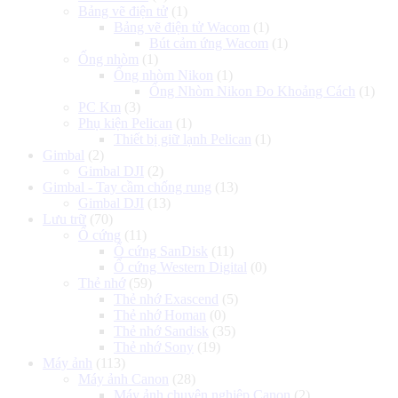
Bảng vẽ điện tử
(1)
Bảng vẽ điện tử Wacom
(1)
Bút cảm ứng Wacom
(1)
Ống nhòm
(1)
Ống nhòm Nikon
(1)
Ống Nhòm Nikon Đo Khoảng Cách
(1)
PC Km
(3)
Phụ kiện Pelican
(1)
Thiết bị giữ lạnh Pelican
(1)
Gimbal
(2)
Gimbal DJI
(2)
Gimbal - Tay cầm chống rung
(13)
Gimbal DJI
(13)
Lưu trữ
(70)
Ổ cứng
(11)
Ổ cứng SanDisk
(11)
Ổ cứng Western Digital
(0)
Thẻ nhớ
(59)
Thẻ nhớ Exascend
(5)
Thẻ nhớ Homan
(0)
Thẻ nhớ Sandisk
(35)
Thẻ nhớ Sony
(19)
Máy ảnh
(113)
Máy ảnh Canon
(28)
Máy ảnh chuyên nghiệp Canon
(2)