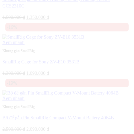
CCS2310C
Giá
Giá
1.590.000
₫
1.350.000
₫
gốc
hiện
-16%
là:
tại
1.590.000 ₫.
là:
1.350.000 ₫.
Xem nhanh
Khung gắn SmallRig
SmallRig Cage for Sony ZV-E10 3531B
Giá
Giá
1.300.000
₫
1.090.000
₫
gốc
hiện
-19%
là:
tại
1.300.000 ₫.
là:
1.090.000 ₫.
Xem nhanh
Khung gắn SmallRig
Bộ đế gắn Pin SmallRig Compact V-Mount Battery 4064B
Giá
Giá
2.590.000
₫
2.090.000
₫