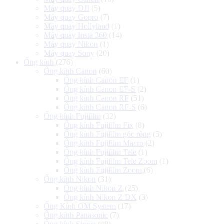
Máy quay DJI
(5)
Máy quay Gopro
(7)
Máy quay Hollyland
(1)
Máy quay Insta 360
(14)
Máy quay Nikon
(1)
Máy quay Sony
(20)
Ống kính
(276)
Ống kính Canon
(60)
Ống kính Canon EF
(1)
Ống kính Canon EF-S
(2)
Ống kính Canon RF
(51)
Ống kính Canon RF-S
(6)
Ống kính Fujifilm
(32)
Ống kính Fujifilm Fix
(8)
Ống kính Fujifilm góc rộng
(5)
Ống kính Fujifilm Macro
(2)
Ống kính Fujifilm Tele
(1)
Ống kính Fujifilm Tele Zoom
(1)
Ống kính Fujifilm Zoom
(6)
Ống kính Nikon
(31)
Ống kính Nikon Z
(25)
Ống kính Nikon Z DX
(3)
Ống Kính OM System
(17)
Ống kính Panasonic
(7)