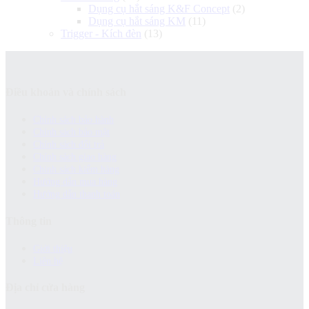
Dụng cụ hắt sáng K&F Concept
(2)
Dụng cụ hắt sáng KM
(11)
Trigger - Kích đèn
(13)
Điều khoản và chính sách
Chính sách bảo hành
Chính sách bảo mật
Chính sách đổi trả
Chính sách giao hàng
Chinh sách kiểm hàng
Hướng dẫn mua hàng
Hướng dẫn thanh toán
Thông tin
Giới thiệu
Liên hệ
Địa chỉ cửa hàng