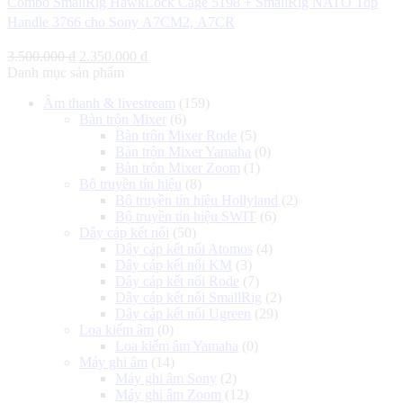
Combo SmallRig HawkLock Cage 5198 + SmallRig NATO Top
Handle 3766 cho Sony A7CM2, A7CR
Giá
Giá
3.500.000
₫
2.350.000
₫
gốc
hiện
Danh mục sản phẩm
là:
tại
Âm thanh & livestream
(159)
3.500.000 ₫.
là:
Bàn trộn Mixer
(6)
2.350.000 ₫.
Bàn trộn Mixer Rode
(5)
Bàn trộn Mixer Yamaha
(0)
Bàn trộn Mixer Zoom
(1)
Bộ truyền tín hiệu
(8)
Bộ truyền tín hiệu Hollyland
(2)
Bộ truyền tín hiệu SWIT
(6)
Dây cáp kết nối
(50)
Dây cáp kết nối Atomos
(4)
Dây cáp kết nối KM
(3)
Dây cáp kết nối Rode
(7)
Dây cáp kết nối SmallRig
(2)
Dây cáp kết nối Ugreen
(29)
Loa kiểm âm
(0)
Loa kiểm âm Yamaha
(0)
Máy ghi âm
(14)
Máy ghi âm Sony
(2)
Máy ghi âm Zoom
(12)