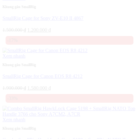
Khung gắn SmallRig
SmallRig Cage for Sony ZV-E10 II 4867
Giá
Giá
1.500.000
₫
1.200.000
₫
gốc
hiện
-17%
là:
tại
1.500.000 ₫.
là:
1.200.000 ₫.
Xem nhanh
Khung gắn SmallRig
SmallRig Cage for Canon EOS R8 4212
Giá
Giá
1.900.000
₫
1.580.000
₫
gốc
hiện
-33%
là:
tại
1.900.000 ₫.
là:
1.580.000 ₫.
Xem nhanh
Khung gắn SmallRig