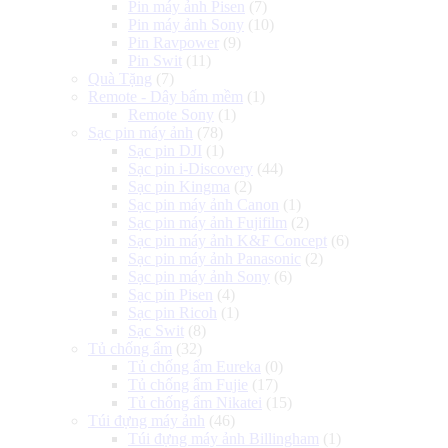
Pin máy ảnh Pisen
(7)
Pin máy ảnh Sony
(10)
Pin Ravpower
(9)
Pin Swit
(11)
Quà Tặng
(7)
Remote - Dây bấm mềm
(1)
Remote Sony
(1)
Sạc pin máy ảnh
(78)
Sạc pin DJI
(1)
Sạc pin i-Discovery
(44)
Sạc pin Kingma
(2)
Sạc pin máy ảnh Canon
(1)
Sạc pin máy ảnh Fujifilm
(2)
Sạc pin máy ảnh K&F Concept
(6)
Sạc pin máy ảnh Panasonic
(2)
Sạc pin máy ảnh Sony
(6)
Sạc pin Pisen
(4)
Sạc pin Ricoh
(1)
Sạc Swit
(8)
Tủ chống ẩm
(32)
Tủ chống ẩm Eureka
(0)
Tủ chống ẩm Fujie
(17)
Tủ chống ẩm Nikatei
(15)
Túi đựng máy ảnh
(46)
Túi đựng máy ảnh Billingham
(1)