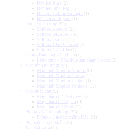
Đèn led Ring
(2)
Đèn led SmallRig
(1)
Đèn quay phim Spotlight
(1)
Đèn stream Elgato
(1)
Dụng cụ tản sáng
(62)
Softbox Aputure
(21)
Softbox DRAGON
(2)
Softbox Godox
(27)
Softbox K&F Concept
(3)
Softbox NANLite
(1)
Lồng - Bàn chụp sản phẩm
(2)
Lồng chụp - Bàn chụp sản phẩm Godox
(2)
Màn hình hỗ trợ quay
(21)
Màn hình Monitor Atomos
(8)
Màn hình Monitor Godox
(1)
Màn hình Monitor Lilliput
(1)
Màn hình Monitor Portkeys
(11)
Máy nhắc chữ
(5)
Máy nhắc chữ Bestview
(3)
Máy nhắc chữ Elgato
(0)
Máy nhắc chữ YiShi
(1)
Phông - Giá treo phông
(32)
Phông - Giá treo phông KM
(31)
Phụ kiện studio khác
(22)
Tấm hắt sáng
(15)