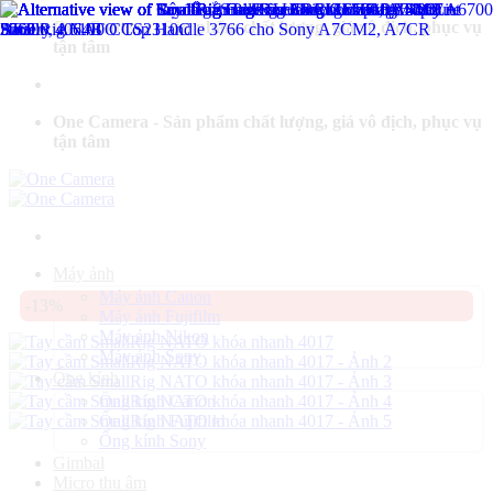
Bỏ
One Camera - Sản phẩm chất lượng, giá vô địch, phục vụ
qua
tận tâm
nội
dung
One Camera - Sản phẩm chất lượng, giá vô địch, phục vụ
tận tâm
Máy ảnh
Máy ảnh Canon
-13%
Máy ảnh Fujifilm
Máy ảnh Nikon
Máy ảnh Sony
Ống kính
Ống kính Canon
Ống kính Fujifilm
Ống kính Sony
Gimbal
Micro thu âm