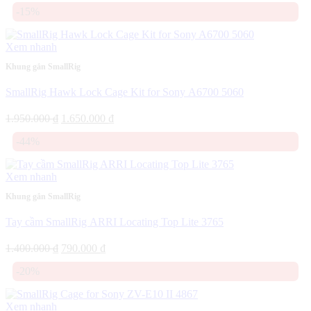
gốc
hiện
-15%
là:
tại
2.590.000 ₫.
là:
2.090.000 ₫.
Xem nhanh
Khung gắn SmallRig
SmallRig Hawk Lock Cage Kit for Sony A6700 5060
Giá
Giá
1.950.000
₫
1.650.000
₫
gốc
hiện
-44%
là:
tại
1.950.000 ₫.
là:
1.650.000 ₫.
Xem nhanh
Khung gắn SmallRig
Tay cầm SmallRig ARRI Locating Top Lite 3765
Giá
Giá
1.400.000
₫
790.000
₫
gốc
hiện
-20%
là:
tại
1.400.000 ₫.
là:
790.000 ₫.
Xem nhanh