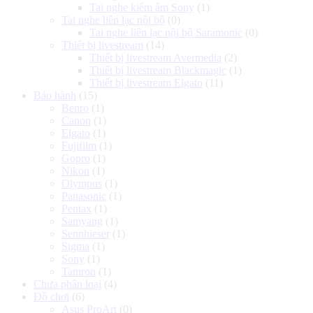
Tai nghe kiểm âm Sony
(1)
Tai nghe liên lạc nội bộ
(0)
Tai nghe liên lạc nội bộ Saramonic
(0)
Thiết bị livestream
(14)
Thiết bị livestream Avermedia
(2)
Thiết bị livestream Blackmagic
(1)
Thiết bị livestream Elgato
(11)
Bảo hành
(15)
Benro
(1)
Canon
(1)
Elgato
(1)
Fujifilm
(1)
Gopro
(1)
Nikon
(1)
Olympus
(1)
Panasonic
(1)
Pentax
(1)
Samyang
(1)
Sennhieser
(1)
Sigma
(1)
Sony
(1)
Tamron
(1)
Chưa phân loại
(4)
Đồ chơi
(6)
Asus ProArt
(0)