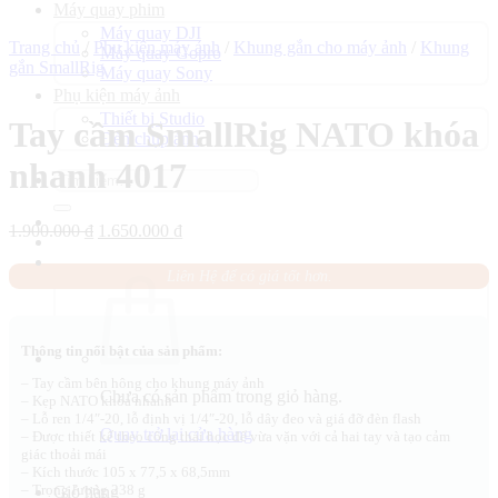
Máy quay phim
Máy quay DJI
Trang chủ
/
Phụ kiện máy ảnh
/
Khung gắn cho máy ảnh
/
Khung
Máy quay Gopro
gắn SmallRig
Máy quay Sony
Phụ kiện máy ảnh
Thiết bị Studio
Tay cầm SmallRig NATO khóa
Đèn chụp ảnh
nhanh 4017
Tìm
kiếm:
Giá
Giá
1.900.000
₫
1.650.000
₫
gốc
hiện
là:
tại
Liên Hệ để có giá tốt hơn.
1.900.000 ₫.
là:
1.650.000 ₫.
Thông tin nổi bật của sản phẩm:
– Tay cầm bên hông cho khung máy ảnh
Chưa có sản phẩm trong giỏ hàng.
– Kẹp NATO khóa nhanh
– Lỗ ren 1/4″-20, lỗ định vị 1/4″-20, lỗ dây đeo và giá đỡ đèn flash
Quay trở lại cửa hàng
– Được thiết kế theo công thái học để vừa vặn với cả hai tay và tạo cảm
giác thoải mái
– Kích thước 105 x 77,5 x 68,5mm
– Trọng lượng 238 g
Giỏ hàng