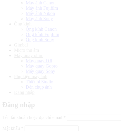
Máy ảnh Canon
Máy ảnh Fujifilm
Máy ảnh Nikon
Máy ảnh Sony
Ống kính
Ống kính Canon
Ống kính Fujifilm
Ống kính Sony
Gimbal
Micro thu âm
Máy quay phim
Máy quay DJI
Máy quay Gopro
Máy quay Sony
Phụ kiện máy ảnh
Thiết bị Studio
Đèn chụp ảnh
Đăng nhập
Đăng nhập
Bắt
Tên tài khoản hoặc địa chỉ email
*
buộc
Bắt
Mật khẩu
*