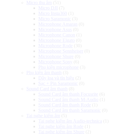
Micro thu âm
(51)
Micro DJI
(7)
Micro Insta360
(1)
Micro Saramonic
(3)
Microphone Amaran
(0)
Microphone Asus
(0)
Microphone Canon
(1)
Microphone Elgato
(0)
Microphone Rode
(30)
Microphone Sennheiser
(0)
Microphone Shure
(0)
Microphone Sony
(6)
Phụ kiện microphone
(3)
Phụ kiện âm thanh
(3)
Dây loa và tín hiệu
(2)
Sạc + Pin Saramonic
(0)
Sound Card âm thanh
(8)
Sound Card âm thanh Focusrite
(6)
Sound Card âm thanh M-Audio
(1)
Sound Card âm thanh Rode
(1)
Sound Card âm thanh Saramonic
(0)
Tai nghe kiểm âm
(5)
Tai nghe kiểm âm Audio-technica
(1)
Tai nghe kiểm âm Rode
(1)
Tai nghe kiểm âm Shure
(2)