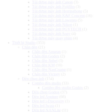
Túi đựng máy ảnh Canon
(3)
Túi đựng máy ảnh Fujifilm
(3)
Túi đựng máy ảnh Herringbone
(5)
Túi đựng máy ảnh K&F Concept
(16)
Túi đựng máy ảnh Lowepro
(5)
Túi đựng máy ảnh Nikon
(1)
Túi đựng máy ảnh PGYTECH
(1)
Túi đựng máy ảnh Sony
(4)
Túi đựng máy quay phim
(4)
Thiết bị Studio
(353)
Chân đèn
(21)
Chân đèn Amaran
(1)
Chân đèn Godox
(2)
Chân đèn Jinbei
(3)
Chân đèn KM
(10)
Chân đèn NanGuang
(1)
Chân đèn Victory
(2)
Đèn chụp ảnh
(154)
Combo đèn studio
(33)
Combo đèn studio Godox
(2)
Đèn chụp Godox
(37)
Đèn led Aputure
(66)
Đèn led i-Discovery
(1)
Đèn led Iwata
(1)
Đèn led NANLite
(11)