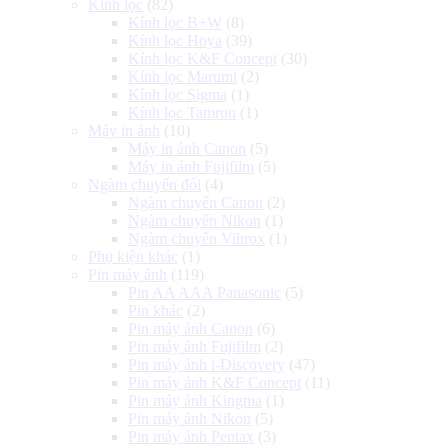
Kính lọc
(82)
Kính lọc B+W
(8)
Kính lọc Hoya
(39)
Kính lọc K&F Concept
(30)
Kính lọc Marumi
(2)
Kính lọc Sigma
(1)
Kính lọc Tamron
(1)
Máy in ảnh
(10)
Máy in ảnh Canon
(5)
Máy in ảnh Fujifilm
(5)
Ngàm chuyển đổi
(4)
Ngàm chuyển Canon
(2)
Ngàm chuyển Nikon
(1)
Ngàm chuyển Viltrox
(1)
Phụ kiện khác
(1)
Pin máy ảnh
(119)
Pin AA AAA Panasonic
(5)
Pin khác
(2)
Pin máy ảnh Canon
(6)
Pin máy ảnh Fujifilm
(2)
Pin máy ảnh i-Discovery
(47)
Pin máy ảnh K&F Concept
(11)
Pin máy ảnh Kingma
(1)
Pin máy ảnh Nikon
(5)
Pin máy ảnh Pentax
(3)