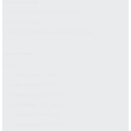
Chi nhánh
Hà Nội:
151 Đặng Tiến Đông, Đống Đa, Hà Nội
Chi nhánh
Đà Nẵng:
52 Nguyễn Thị Minh Khai, Hải Châu, Đà Nẵng
Liên hệ nhanh
Hà Nội:
Phạm Tú:
0817 388 333
Hữu Đạt:
0818 488 333
Hoàng Nga:
0825 088 333
Việt Hoàng:
0706 588 333
Thế Anh:
0706 788 333
Hà Thanh:
0823 088 333