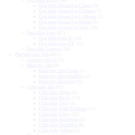
Ống kính Sigma
(48)
Ống kính Sigma For Canon
(9)
Ống kính Sigma For Fujifilm
(7)
Ống kính Sigma For L-Mount
(2)
Ống kính Sigma For Nikon
(3)
Ống kính Sigma For Sony
(26)
Ống kính Sony
(67)
Ống kính Sony E
(14)
Ống kính Sony FE
(52)
Ống kính Tamron
(14)
Phụ kiện máy ảnh
(601)
Adapter chuyển
(3)
Báng tay cầm
(8)
Báng tay cầm Canon
(1)
Báng tay cầm SmallRig
(2)
Báng tay cầm Sony
(5)
Chân máy ảnh
(62)
Chân máy Beike
(2)
Chân máy Benro
(13)
Chân máy Joby
(1)
Chân máy K&F Concept
(11)
Chân máy Libec
(22)
Chân máy Manfrotto
(2)
Chân máy SmallRig
(8)
Chân máy Velbon
(2)