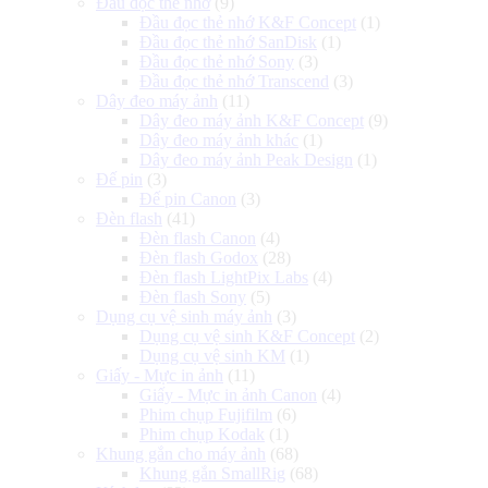
Đầu đọc thẻ nhớ
(9)
Đầu đọc thẻ nhớ K&F Concept
(1)
Đầu đọc thẻ nhớ SanDisk
(1)
Đầu đọc thẻ nhớ Sony
(3)
Đầu đọc thẻ nhớ Transcend
(3)
Dây đeo máy ảnh
(11)
Dây đeo máy ảnh K&F Concept
(9)
Dây đeo máy ảnh khác
(1)
Dây đeo máy ảnh Peak Design
(1)
Đế pin
(3)
Đế pin Canon
(3)
Đèn flash
(41)
Đèn flash Canon
(4)
Đèn flash Godox
(28)
Đèn flash LightPix Labs
(4)
Đèn flash Sony
(5)
Dụng cụ vệ sinh máy ảnh
(3)
Dụng cụ vệ sinh K&F Concept
(2)
Dụng cụ vệ sinh KM
(1)
Giấy - Mực in ảnh
(11)
Giấy - Mực in ảnh Canon
(4)
Phim chụp Fujifilm
(6)
Phim chụp Kodak
(1)
Khung gắn cho máy ảnh
(68)
Khung gắn SmallRig
(68)