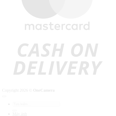
C
D
Copyright 2026 ©
OneCamera
Tìm
kiếm:
Máy ảnh