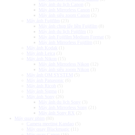
Máy ảnh du lịch Canon
(7)
Máy ảnh Mirrorless Canon
(17)
Máy ảnh siêu zoom Canon
(2)
Máy ảnh Fujifilm
(23)
Máy ảnh chụp lấy liền Fujifilm
(8)
Máy ảnh du lịch Fujifilm
(1)
Máy ảnh Fujifilm Medium Format
(3)
Máy ảnh Mirrorless Fujifilm
(11)
Máy ảnh Kodak
(1)
Máy ảnh Leica
(3)
Máy ảnh Nikon
(15)
Máy ảnh Mirrorless Nikon
(12)
Máy ảnh siêu zoom Nikon
(3)
Máy ảnh OM SYSTEM
(5)
Máy ảnh Panasonic
(6)
Máy ảnh Ricoh
(5)
Máy ảnh Sigma
(1)
Máy ảnh Sony
(26)
Máy ảnh du lịch Sony
(3)
Máy ảnh Mirrorless Sony
(21)
Máy ảnh Sony RX
(2)
Máy quay phim
(80)
Camera meeting Kandao
(5)
Máy quay Blackmagic
(11)
Máy quay Canon
(16)