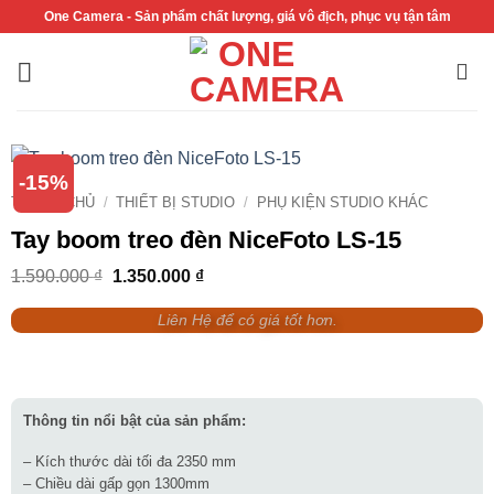
Bỏ
One Camera - Sản phẩm chất lượng, giá vô địch, phục vụ tận tâm
qua
nội
dung
-15%
TRANG CHỦ
/
THIẾT BỊ STUDIO
/
PHỤ KIỆN STUDIO KHÁC
Tay boom treo đèn NiceFoto LS-15
Giá
Giá
1.590.000
₫
1.350.000
₫
gốc
hiện
là:
tại
Liên Hệ để có giá tốt hơn.
1.590.000 ₫.
là:
1.350.000 ₫.
Thông tin nổi bật của sản phẩm:
– Kích thước dài tối đa 2350 mm
– Chiều dài gấp gọn 1300mm