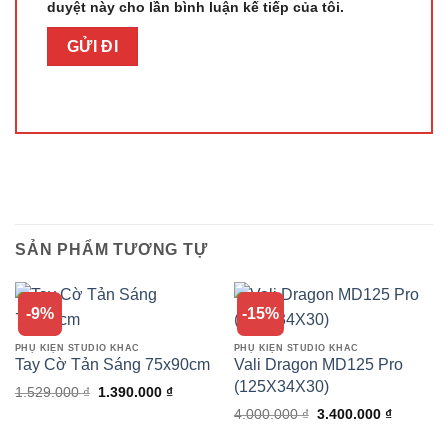
duyệt này cho lần bình luận kế tiếp của tôi.
SẢN PHẨM TƯƠNG TỰ
-9%
-15%
PHỤ KIỆN STUDIO KHÁC
PHỤ KIỆN STUDIO KHÁC
Tay Cờ Tản Sáng 75x90cm
Vali Dragon MD125 Pro
(125X34X30)
Giá
Giá
1.529.000
₫
1.390.000
₫
gốc
hiện
Giá
Giá
4.000.000
₫
3.400.000
₫
là:
tại
gốc
hiện
1.529.000 ₫.
là:
là:
tại
1.390.000 ₫.