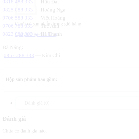
0818 488 333
— Hữu Đạt
0825 088 333
— Hoàng Nga
0706 588 333
— Việt Hoàng
Chưa có sản phẩm trong giỏ hàng.
0706 788 333
— Thế Anh
0823 088 333
— Hà Thanh
Quay trở lại cửa hàng
Đà Nẵng:
0857 288 333
— Kim Chi
Hộp sản phẩm bao gồm:
Đánh giá (0)
Đánh giá
Chưa có đánh giá nào.