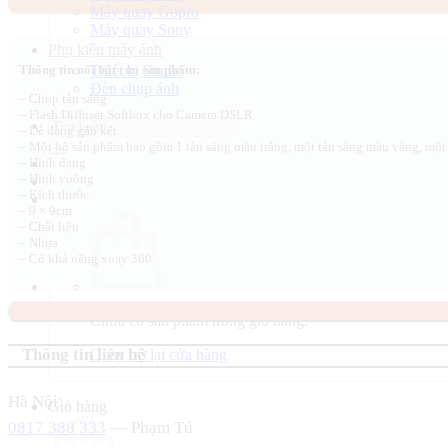
Máy quay Gopro
230.000 ₫.
là:
Máy quay Sony
200.000 ₫.
Phụ kiện máy ảnh
Thiết bị Studio
Thông tin nổi bật của sản phẩm:
Đèn chụp ảnh
– Chụp tản sáng
– Flash Diffuser Softbox cho Camera DSLR
Tìm
– Dễ dàng gắn kết
kiếm:
– Một bộ sản phẩm bao gồm 1 tản sáng màu trắng, một tản sáng màu vàng, một 
– Hình dạng
– Hình vuông
– Kích thước
– 9 × 9cm
– Chất liệu
– Nhựa
– Có khả năng xoay 360
Chưa có sản phẩm trong giỏ hàng.
Thông tin liên hệ
Quay trở lại cửa hàng
Hà Nội:
Giỏ hàng
0817 388 333
— Phạm Tú