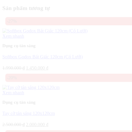
Sản phẩm tương tự
-27%
Xem nhanh
Dụng cụ tản sáng
Softbox Godox Bát Giác 120cm (Có Lưới)
Giá
Giá
1.990.000
₫
1.450.000
₫
gốc
hiện
-20%
là:
tại
1.990.000 ₫.
là:
1.450.000 ₫.
Xem nhanh
Dụng cụ tản sáng
Tay cờ tản sáng 120x120cm
Giá
Giá
2.500.000
₫
2.000.000
₫
gốc
hiện