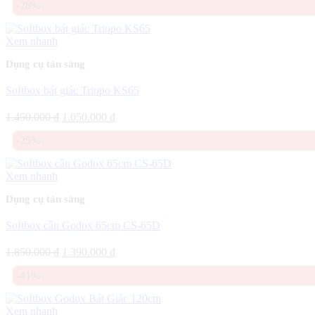
-28%
là:
tại
2.500.000 ₫.
là:
2.000.000 ₫.
Xem nhanh
Dụng cụ tản sáng
Softbox bát giác Triopo KS65
Giá
Giá
1.450.000
₫
1.050.000
₫
gốc
hiện
-25%
là:
tại
1.450.000 ₫.
là:
1.050.000 ₫.
Xem nhanh
Dụng cụ tản sáng
Softbox cầu Godox 65cm CS-65D
Giá
Giá
1.850.000
₫
1.390.000
₫
gốc
hiện
-41%
là:
tại
1.850.000 ₫.
là:
1.390.000 ₫.
Xem nhanh