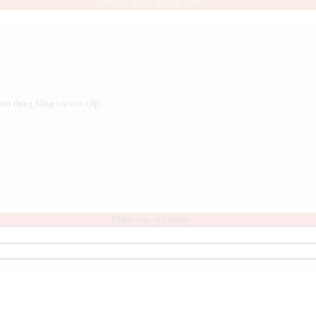
Liên Hệ để có giá tốt hơn.
túi đựng bằng vải cao cấp
Thêm vào giỏ hàng