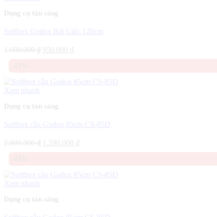
Dụng cụ tản sáng
Softbox Godox Bát Giác 120cm
Giá
Giá
1.600.000
₫
950.000
₫
gốc
hiện
-43%
là:
tại
1.600.000 ₫.
là:
950.000 ₫.
Xem nhanh
Dụng cụ tản sáng
Softbox cầu Godox 85cm CS-85D
Giá
Giá
2.800.000
₫
1.590.000
₫
gốc
hiện
-43%
là:
tại
2.800.000 ₫.
là:
1.590.000 ₫.
Xem nhanh
Dụng cụ tản sáng