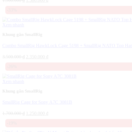
1.900.000
₫
1.580.000
₫
gốc
hiện
-33%
là:
tại
1.900.000 ₫.
là:
1.580.000 ₫.
Xem nhanh
Khung gắn SmallRig
Combo SmallRig HawkLock Cage 5198 + SmallRig NATO Top Ha
Giá
Giá
3.500.000
₫
2.350.000
₫
gốc
hiện
-26%
là:
tại
3.500.000 ₫.
là:
2.350.000 ₫.
Xem nhanh
Khung gắn SmallRig
SmallRig Cage for Sony A7C 3081B
Giá
Giá
1.700.000
₫
1.250.000
₫
gốc
hiện
-19%
là:
tại
1.700.000 ₫.
là: