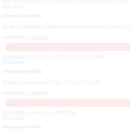
1.250.000 ₫.
Xem nhanh
Khung gắn SmallRig
Đế gắn Pin SmallRig V Mount Battery kèm kẹp thanh kép 15mm 30
Giá
Giá
1.290.000
₫
1.050.000
₫
gốc
hiện
-14%
là:
tại
1.290.000 ₫.
là:
1.050.000 ₫.
Xem nhanh
Khung gắn SmallRig
SmallRig Cage for Sony A7M4 / A7S3 / A7R5 4308
Giá
Giá
3.600.000
₫
3.100.000
₫
gốc
hiện
-22%
là:
tại
3.600.000 ₫.
là:
3.100.000 ₫.
Xem nhanh
Khung gắn SmallRig