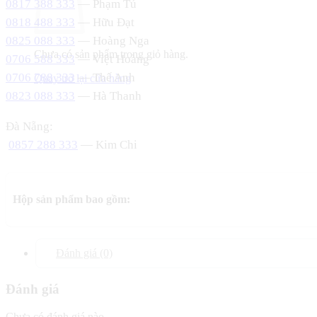
0817 388 333
— Phạm Tú
0818 488 333
— Hữu Đạt
0825 088 333
— Hoàng Nga
Chưa có sản phẩm trong giỏ hàng.
0706 588 333
— Việt Hoàng
0706 788 333
— Thế Anh
Quay trở lại cửa hàng
0823 088 333
— Hà Thanh
Đà Nẵng:
0857 288 333
— Kim Chi
Hộp sản phẩm bao gồm:
Đánh giá (0)
Đánh giá
Chưa có đánh giá nào.