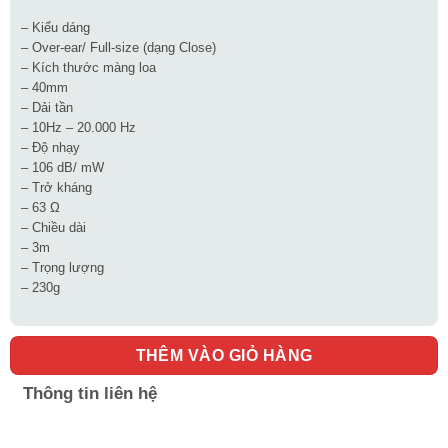
– Kiểu dáng
– Over-ear/ Full-size (dạng Close)
– Kích thước màng loa
– 40mm
– Dải tần
– 10Hz – 20.000 Hz
– Độ nhạy
– 106 dB/ mW
– Trở kháng
– 63 Ω
– Chiều dài
– 3m
– Trọng lượng
– 230g
THÊM VÀO GIỎ HÀNG
Thông tin liên hệ