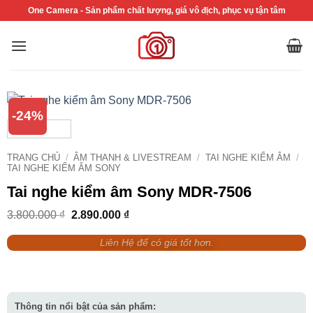
Bỏ
One Camera - Sản phẩm chất lượng, giá vô địch, phục vụ tận tâm
qua
nội
dung
-24%
TRANG CHỦ
/
ÂM THANH & LIVESTREAM
/
TAI NGHE KIỂM ÂM
/
TAI NGHE KIỂM ÂM SONY
Tai nghe kiểm âm Sony MDR-7506
Giá
Giá
3.800.000
₫
2.890.000
₫
gốc
hiện
là:
tại
Liên Hệ để có giá tốt hơn.
3.800.000 ₫.
là:
2.890.000 ₫.
Thông tin nổi bật của sản phẩm: