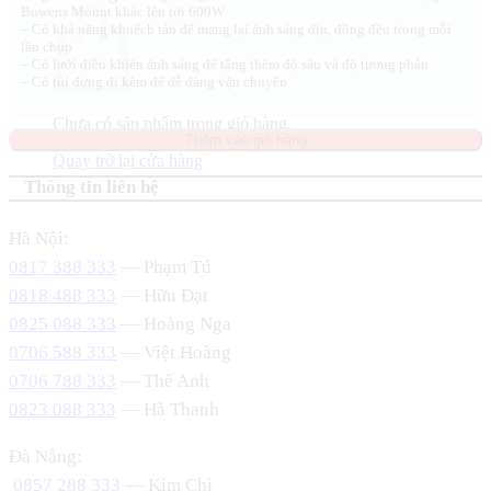
Bowens Mount khác lên tới 600W
– Có khả năng khuếch tán để mang lại ánh sáng dịu, đồng đều trong mỗi
lần chụp
– Có lưới điều khiển ánh sáng để tăng thêm độ sâu và độ tương phản
– Có túi đựng đi kèm để dễ dàng vận chuyển
Chưa có sản phẩm trong giỏ hàng.
Thêm vào giỏ hàng
Quay trở lại cửa hàng
Thông tin liên hệ
Hà Nội:
0817 388 333
— Phạm Tú
0818 488 333
— Hữu Đạt
0825 088 333
— Hoàng Nga
0706 588 333
— Việt Hoàng
0706 788 333
— Thế Anh
0823 088 333
— Hà Thanh
Đà Nẵng:
0857 288 333
— Kim Chi