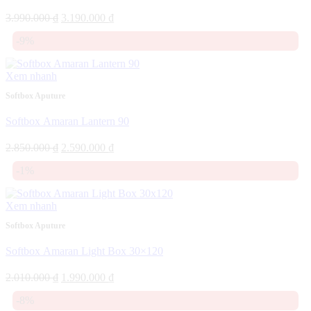
Giá
Giá
3.990.000
₫
3.190.000
₫
gốc
hiện
-9%
là:
tại
3.990.000 ₫.
là:
3.190.000 ₫.
Xem nhanh
Softbox Aputure
Softbox Amaran Lantern 90
Giá
Giá
2.850.000
₫
2.590.000
₫
gốc
hiện
-1%
là:
tại
2.850.000 ₫.
là:
2.590.000 ₫.
Xem nhanh
Softbox Aputure
Softbox Amaran Light Box 30×120
Giá
Giá
2.010.000
₫
1.990.000
₫
gốc
hiện
-8%
là:
tại