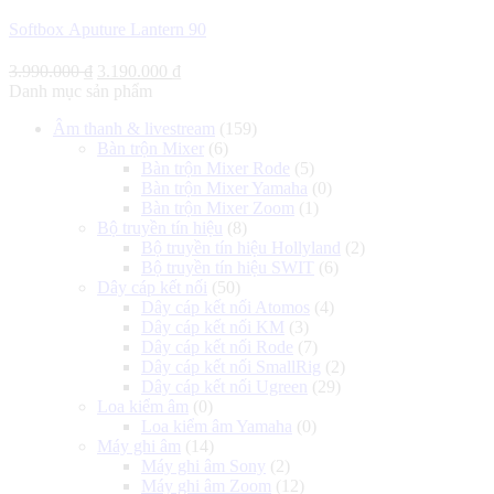
Softbox Aputure Lantern 90
Giá
Giá
3.990.000
₫
3.190.000
₫
gốc
hiện
Danh mục sản phẩm
là:
tại
Âm thanh & livestream
(159)
3.990.000 ₫.
là:
Bàn trộn Mixer
(6)
3.190.000 ₫.
Bàn trộn Mixer Rode
(5)
Bàn trộn Mixer Yamaha
(0)
Bàn trộn Mixer Zoom
(1)
Bộ truyền tín hiệu
(8)
Bộ truyền tín hiệu Hollyland
(2)
Bộ truyền tín hiệu SWIT
(6)
Dây cáp kết nối
(50)
Dây cáp kết nối Atomos
(4)
Dây cáp kết nối KM
(3)
Dây cáp kết nối Rode
(7)
Dây cáp kết nối SmallRig
(2)
Dây cáp kết nối Ugreen
(29)
Loa kiểm âm
(0)
Loa kiểm âm Yamaha
(0)
Máy ghi âm
(14)
Máy ghi âm Sony
(2)
Máy ghi âm Zoom
(12)