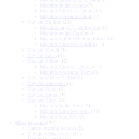
Máy ảnh du lịch Canon
(7)
Máy ảnh Mirrorless Canon
(17)
Máy ảnh siêu zoom Canon
(2)
Máy ảnh Fujifilm
(23)
Máy ảnh chụp lấy liền Fujifilm
(8)
Máy ảnh du lịch Fujifilm
(1)
Máy ảnh Fujifilm Medium Format
(3)
Máy ảnh Mirrorless Fujifilm
(11)
Máy ảnh Kodak
(1)
Máy ảnh Leica
(3)
Máy ảnh Nikon
(15)
Máy ảnh Mirrorless Nikon
(12)
Máy ảnh siêu zoom Nikon
(3)
Máy ảnh OM SYSTEM
(5)
Máy ảnh Panasonic
(6)
Máy ảnh Ricoh
(5)
Máy ảnh Sigma
(1)
Máy ảnh Sony
(26)
Máy ảnh du lịch Sony
(3)
Máy ảnh Mirrorless Sony
(21)
Máy ảnh Sony RX
(2)
Máy quay phim
(80)
Camera meeting Kandao
(5)
Máy quay Blackmagic
(11)