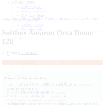
Máy quay phim
Máy quay DJI
Máy quay Gopro
Máy quay Sony
Trang chủ
/
Thiết bị Studio
/
Dụng cụ tản sáng
/
Softbox Aputure
Phụ kiện máy ảnh
Thiết bị Studio
Đèn chụp ảnh
Softbox Amaran Octa Dome
Tìm
120
kiếm:
Giá
Giá
3.010.000
₫
2.790.000
₫
gốc
hiện
là:
tại
Liên Hệ để có giá tốt hơn.
3.010.000 ₫.
là:
2.790.000 ₫.
Thông tin nổi bật của sản phẩm:
Chưa có sản phẩm trong giỏ hàng.
– Softbox hình bát giác thiết lập nhanh nhỏ gọn ngàm Bowens Mount
– Đường kính 120cm (4ft)
Quay trở lại cửa hàng
– Thiết kế 8 mặt để tạo ánh sáng tròn và tự nhiên
– Thiết lập nhanh và dễ dàng hơn trong một giây
– Thiết kế mỏng, phẳng để dễ dàng vận chuyển
Giỏ hàng
– Ngàm Bowens đa năng tương thích với amaran COB và các thiết bị gắn