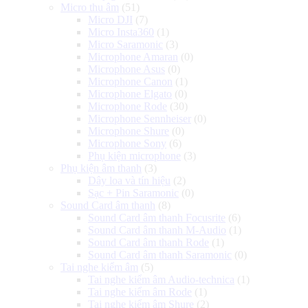
Micro thu âm
(51)
Micro DJI
(7)
Micro Insta360
(1)
Micro Saramonic
(3)
Microphone Amaran
(0)
Microphone Asus
(0)
Microphone Canon
(1)
Microphone Elgato
(0)
Microphone Rode
(30)
Microphone Sennheiser
(0)
Microphone Shure
(0)
Microphone Sony
(6)
Phụ kiện microphone
(3)
Phụ kiện âm thanh
(3)
Dây loa và tín hiệu
(2)
Sạc + Pin Saramonic
(0)
Sound Card âm thanh
(8)
Sound Card âm thanh Focusrite
(6)
Sound Card âm thanh M-Audio
(1)
Sound Card âm thanh Rode
(1)
Sound Card âm thanh Saramonic
(0)
Tai nghe kiểm âm
(5)
Tai nghe kiểm âm Audio-technica
(1)
Tai nghe kiểm âm Rode
(1)
Tai nghe kiểm âm Shure
(2)