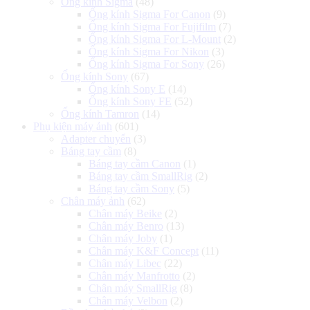
Ống kính Sigma
(48)
Ống kính Sigma For Canon
(9)
Ống kính Sigma For Fujifilm
(7)
Ống kính Sigma For L-Mount
(2)
Ống kính Sigma For Nikon
(3)
Ống kính Sigma For Sony
(26)
Ống kính Sony
(67)
Ống kính Sony E
(14)
Ống kính Sony FE
(52)
Ống kính Tamron
(14)
Phụ kiện máy ảnh
(601)
Adapter chuyển
(3)
Báng tay cầm
(8)
Báng tay cầm Canon
(1)
Báng tay cầm SmallRig
(2)
Báng tay cầm Sony
(5)
Chân máy ảnh
(62)
Chân máy Beike
(2)
Chân máy Benro
(13)
Chân máy Joby
(1)
Chân máy K&F Concept
(11)
Chân máy Libec
(22)
Chân máy Manfrotto
(2)
Chân máy SmallRig
(8)
Chân máy Velbon
(2)