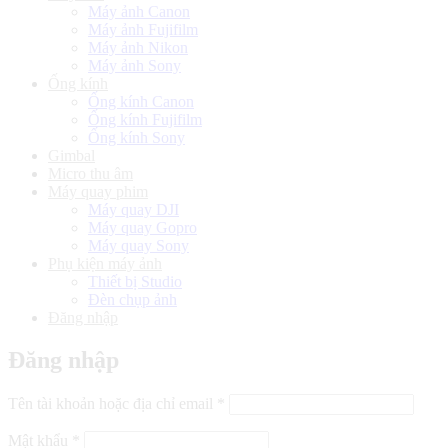
Máy ảnh Canon
Máy ảnh Fujifilm
Máy ảnh Nikon
Máy ảnh Sony
Ống kính
Ống kính Canon
Ống kính Fujifilm
Ống kính Sony
Gimbal
Micro thu âm
Máy quay phim
Máy quay DJI
Máy quay Gopro
Máy quay Sony
Phụ kiện máy ảnh
Thiết bị Studio
Đèn chụp ảnh
Đăng nhập
Đăng nhập
Bắt
Tên tài khoản hoặc địa chỉ email
*
buộc
Bắt
Mật khẩu
*