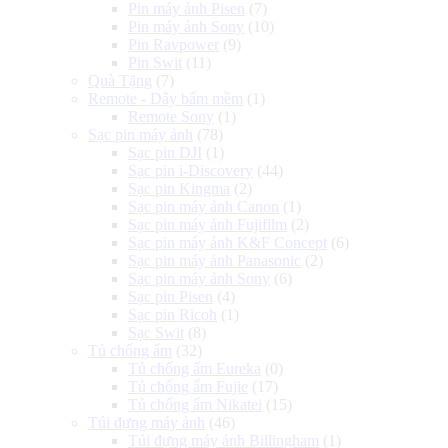
Pin máy ảnh Pisen
(7)
Pin máy ảnh Sony
(10)
Pin Ravpower
(9)
Pin Swit
(11)
Quà Tặng
(7)
Remote - Dây bấm mềm
(1)
Remote Sony
(1)
Sạc pin máy ảnh
(78)
Sạc pin DJI
(1)
Sạc pin i-Discovery
(44)
Sạc pin Kingma
(2)
Sạc pin máy ảnh Canon
(1)
Sạc pin máy ảnh Fujifilm
(2)
Sạc pin máy ảnh K&F Concept
(6)
Sạc pin máy ảnh Panasonic
(2)
Sạc pin máy ảnh Sony
(6)
Sạc pin Pisen
(4)
Sạc pin Ricoh
(1)
Sạc Swit
(8)
Tủ chống ẩm
(32)
Tủ chống ẩm Eureka
(0)
Tủ chống ẩm Fujie
(17)
Tủ chống ẩm Nikatei
(15)
Túi đựng máy ảnh
(46)
Túi đựng máy ảnh Billingham
(1)