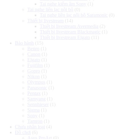
Tai nghe kiểm âm Sony
(1)
Tai nghe liên lạc nội bộ
(0)
Tai nghe liên lạc nội bộ Saramonic
(0)
Thiết bị livestream
(14)
Thiết bị livestream Avermedia
(2)
Thiết bị livestream Blackmagic
(1)
Thiết bị livestream Elgato
(11)
Bảo hành
(15)
Benro
(1)
Canon
(1)
Elgato
(1)
Fujifilm
(1)
Gopro
(1)
Nikon
(1)
Olympus
(1)
Panasonic
(1)
Pentax
(1)
Samyang
(1)
Sennhieser
(1)
Sigma
(1)
Sony
(1)
Tamron
(1)
Chưa phân loại
(4)
Đồ chơi
(6)
Asus ProArt
(0)