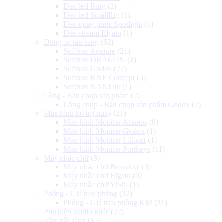
Đèn led Ring
(2)
Đèn led SmallRig
(1)
Đèn quay phim Spotlight
(1)
Đèn stream Elgato
(1)
Dụng cụ tản sáng
(62)
Softbox Aputure
(21)
Softbox DRAGON
(2)
Softbox Godox
(27)
Softbox K&F Concept
(3)
Softbox NANLite
(1)
Lồng - Bàn chụp sản phẩm
(2)
Lồng chụp - Bàn chụp sản phẩm Godox
(2)
Màn hình hỗ trợ quay
(21)
Màn hình Monitor Atomos
(8)
Màn hình Monitor Godox
(1)
Màn hình Monitor Lilliput
(1)
Màn hình Monitor Portkeys
(11)
Máy nhắc chữ
(5)
Máy nhắc chữ Bestview
(3)
Máy nhắc chữ Elgato
(0)
Máy nhắc chữ YiShi
(1)
Phông - Giá treo phông
(32)
Phông - Giá treo phông KM
(31)
Phụ kiện studio khác
(22)
Tấm hắt sáng
(15)