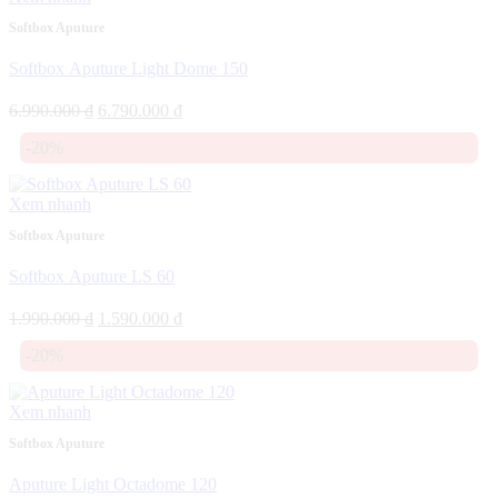
Softbox Aputure
Softbox Aputure Light Dome 150
Giá
Giá
6.990.000
₫
6.790.000
₫
gốc
hiện
-20%
là:
tại
6.990.000 ₫.
là:
6.790.000 ₫.
Xem nhanh
Softbox Aputure
Softbox Aputure LS 60
Giá
Giá
1.990.000
₫
1.590.000
₫
gốc
hiện
-20%
là:
tại
1.990.000 ₫.
là:
1.590.000 ₫.
Xem nhanh
Softbox Aputure
Aputure Light Octadome 120