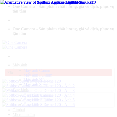
Bỏ
One Camera - Sản phẩm chất lượng, giá vô địch, phục vụ
qua
tận tâm
nội
dung
One Camera - Sản phẩm chất lượng, giá vô địch, phục vụ
tận tâm
Máy ảnh
Máy ảnh Canon
-7%
Máy ảnh Fujifilm
Máy ảnh Nikon
Máy ảnh Sony
Ống kính
Ống kính Canon
Ống kính Fujifilm
Ống kính Sony
Gimbal
Micro thu âm