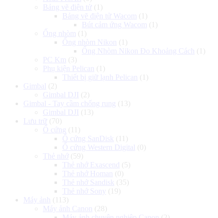
Bảng vẽ điện tử
(1)
Bảng vẽ điện tử Wacom
(1)
Bút cảm ứng Wacom
(1)
Ống nhòm
(1)
Ống nhòm Nikon
(1)
Ống Nhòm Nikon Đo Khoảng Cách
(1)
PC Km
(3)
Phụ kiện Pelican
(1)
Thiết bị giữ lạnh Pelican
(1)
Gimbal
(2)
Gimbal DJI
(2)
Gimbal - Tay cầm chống rung
(13)
Gimbal DJI
(13)
Lưu trữ
(70)
Ổ cứng
(11)
Ổ cứng SanDisk
(11)
Ổ cứng Western Digital
(0)
Thẻ nhớ
(59)
Thẻ nhớ Exascend
(5)
Thẻ nhớ Homan
(0)
Thẻ nhớ Sandisk
(35)
Thẻ nhớ Sony
(19)
Máy ảnh
(113)
Máy ảnh Canon
(28)
Máy ảnh chuyên nghiệp Canon
(2)