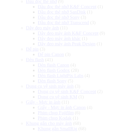
Đầu đọc thẻ nhớ
(9)
Đầu đọc thẻ nhớ K&F Concept
(1)
Đầu đọc thẻ nhớ SanDisk
(1)
Đầu đọc thẻ nhớ Sony
(3)
Đầu đọc thẻ nhớ Transcend
(3)
Dây đeo máy ảnh
(11)
Dây đeo máy ảnh K&F Concept
(9)
Dây đeo máy ảnh khác
(1)
Dây đeo máy ảnh Peak Design
(1)
Đế pin
(3)
Đế pin Canon
(3)
Đèn flash
(41)
Đèn flash Canon
(4)
Đèn flash Godox
(28)
Đèn flash LightPix Labs
(4)
Đèn flash Sony
(5)
Dụng cụ vệ sinh máy ảnh
(3)
Dụng cụ vệ sinh K&F Concept
(2)
Dụng cụ vệ sinh KM
(1)
Giấy - Mực in ảnh
(11)
Giấy - Mực in ảnh Canon
(4)
Phim chụp Fujifilm
(6)
Phim chụp Kodak
(1)
Khung gắn cho máy ảnh
(68)
Khung gắn SmallRig
(68)