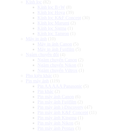
Kính lọc
(82)
Kính lọc B+W
(8)
Kính lọc Hoya
(39)
Kính lọc K&F Concept
(30)
Kính lọc Marumi
(2)
Kính lọc Sigma
(1)
Kính lọc Tamron
(1)
Máy in ảnh
(10)
Máy in ảnh Canon
(5)
Máy in ảnh Fujifilm
(5)
Ngàm chuyển đổi
(4)
Ngàm chuyển Canon
(2)
Ngàm chuyển Nikon
(1)
Ngàm chuyển Viltrox
(1)
Phụ kiện khác
(1)
Pin máy ảnh
(119)
Pin AA AAA Panasonic
(5)
Pin khác
(2)
Pin máy ảnh Canon
(6)
Pin máy ảnh Fujifilm
(2)
Pin máy ảnh i-Discovery
(47)
Pin máy ảnh K&F Concept
(11)
Pin máy ảnh Kingma
(1)
Pin máy ảnh Nikon
(5)
Pin máy ảnh Pentax
(3)