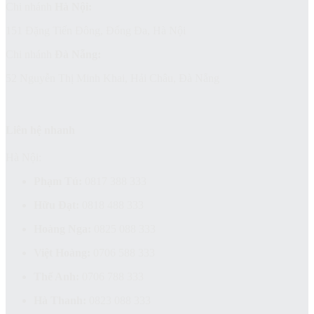
Chi nhánh
Hà Nội:
151 Đặng Tiến Đông, Đống Đa, Hà Nội
Chi nhánh
Đà Nẵng:
52 Nguyễn Thị Minh Khai, Hải Châu, Đà Nẵng
Liên hệ nhanh
Hà Nội:
Phạm Tú:
0817 388 333
Hữu Đạt:
0818 488 333
Hoàng Nga:
0825 088 333
Việt Hoàng:
0706 588 333
Thế Anh:
0706 788 333
Hà Thanh:
0823 088 333