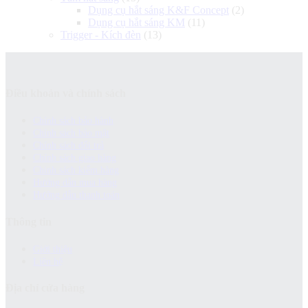
Dụng cụ hắt sáng K&F Concept
(2)
Dụng cụ hắt sáng KM
(11)
Trigger - Kích đèn
(13)
Điều khoản và chính sách
Chính sách bảo hành
Chính sách bảo mật
Chính sách đổi trả
Chính sách giao hàng
Chinh sách kiểm hàng
Hướng dẫn mua hàng
Hướng dẫn thanh toán
Thông tin
Giới thiệu
Liên hệ
Địa chỉ cửa hàng