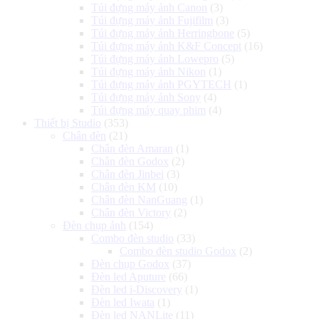
Túi đựng máy ảnh Canon
(3)
Túi đựng máy ảnh Fujifilm
(3)
Túi đựng máy ảnh Herringbone
(5)
Túi đựng máy ảnh K&F Concept
(16)
Túi đựng máy ảnh Lowepro
(5)
Túi đựng máy ảnh Nikon
(1)
Túi đựng máy ảnh PGYTECH
(1)
Túi đựng máy ảnh Sony
(4)
Túi đựng máy quay phim
(4)
Thiết bị Studio
(353)
Chân đèn
(21)
Chân đèn Amaran
(1)
Chân đèn Godox
(2)
Chân đèn Jinbei
(3)
Chân đèn KM
(10)
Chân đèn NanGuang
(1)
Chân đèn Victory
(2)
Đèn chụp ảnh
(154)
Combo đèn studio
(33)
Combo đèn studio Godox
(2)
Đèn chụp Godox
(37)
Đèn led Aputure
(66)
Đèn led i-Discovery
(1)
Đèn led Iwata
(1)
Đèn led NANLite
(11)