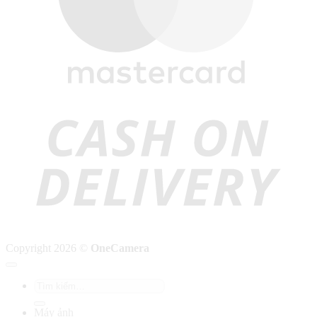
C
D
Copyright 2026 ©
OneCamera
Tìm
kiếm:
Máy ảnh