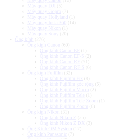
Máy quay Canon
(16)
Máy quay DJI
(5)
Máy quay Gopro
(7)
Máy quay Hollyland
(1)
Máy quay Insta 360
(14)
Máy quay Nikon
(1)
Máy quay Sony
(20)
Ống kính
(276)
Ống kính Canon
(60)
Ống kính Canon EF
(1)
Ống kính Canon EF-S
(2)
Ống kính Canon RF
(51)
Ống kính Canon RF-S
(6)
Ống kính Fujifilm
(32)
Ống kính Fujifilm Fix
(8)
Ống kính Fujifilm góc rộng
(5)
Ống kính Fujifilm Macro
(2)
Ống kính Fujifilm Tele
(1)
Ống kính Fujifilm Tele Zoom
(1)
Ống kính Fujifilm Zoom
(6)
Ống kính Nikon
(31)
Ống kính Nikon Z
(25)
Ống kính Nikon Z DX
(3)
Ống Kính OM System
(17)
Ống kính Panasonic
(7)