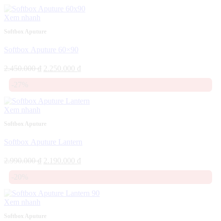
2.010.000 ₫.
là:
1.990.000 ₫.
Xem nhanh
Softbox Aputure
Softbox Aputure 60×90
Giá
Giá
2.450.000
₫
2.250.000
₫
gốc
hiện
-27%
là:
tại
2.450.000 ₫.
là:
2.250.000 ₫.
Xem nhanh
Softbox Aputure
Softbox Aputure Lantern
Giá
Giá
2.990.000
₫
2.190.000
₫
gốc
hiện
-20%
là:
tại
2.990.000 ₫.
là:
2.190.000 ₫.
Xem nhanh
Softbox Aputure