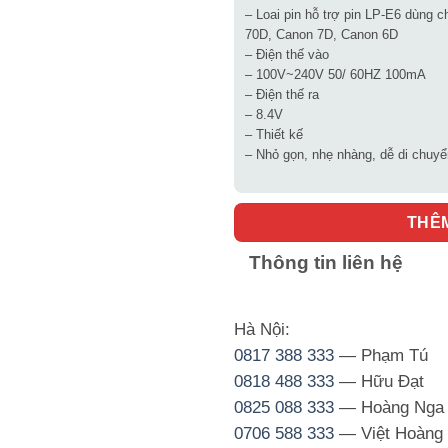
– Loai pin hỗ trợ pin LP-E6 dùng 
70D, Canon 7D, Canon 6D
– Điện thế vào
– 100V~240V 50/ 60HZ 100mA
– Điện thế ra
– 8.4V
– Thiết kế
– Nhỏ gọn, nhẹ nhàng, dễ di chuyể
THÊ
Thông tin liên hệ
Hà Nội:
0817 388 333
— Phạm Tú
0818 488 333
— Hữu Đạt
0825 088 333
— Hoàng Nga
0706 588 333
— Việt Hoàng