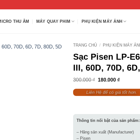
MICRO THU ÂM
MÁY QUAY PHIM
PHỤ KIỆN MÁY ẢNH
TRANG CHỦ
/
PHỤ KIỆN MÁY ẢN
Sạc Pisen LP-E6
III, 60D, 70D, 6
Giá
Giá
300.000
₫
180.000
₫
gốc
hiện
là:
tại
Liên Hệ để có giá tốt hơn.
300.000 ₫.
là:
180.000 
Thông tin nổi bật của sản phẩm:
– Hãng sản xuất (Manufacturer)
– Pisen