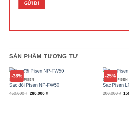
SẢN PHẨM TƯƠNG TỰ
-38%
-25%
SẠC PIN PISEN
SẠC PIN PISEN
Sạc đôi Pisen NP-FW50
Sạc Pisen 
Giá
Giá
Gi
450.000
₫
280.000
₫
200.000
₫
15
gốc
hiện
gố
là:
tại
là:
450.000 ₫.
là:
200
280.000 ₫.