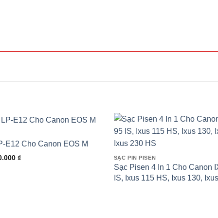
LP-E12 Cho Canon EOS M
á
Giá
0.000
₫
SẠC PIN PISEN
c
hiện
Sạc Pisen 4 In 1 Cho Canon IX
tại
.000 ₫.
là:
IS, Ixus 115 HS, Ixus 130, Ix
150.000 ₫.
Ixus 230 HS