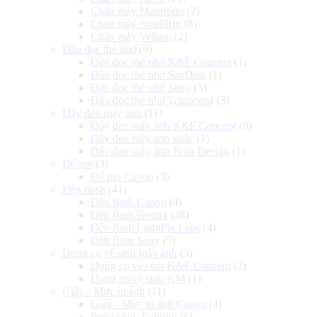
Chân máy Manfrotto
(2)
Chân máy SmallRig
(8)
Chân máy Velbon
(2)
Đầu đọc thẻ nhớ
(9)
Đầu đọc thẻ nhớ K&F Concept
(1)
Đầu đọc thẻ nhớ SanDisk
(1)
Đầu đọc thẻ nhớ Sony
(3)
Đầu đọc thẻ nhớ Transcend
(3)
Dây đeo máy ảnh
(11)
Dây đeo máy ảnh K&F Concept
(9)
Dây đeo máy ảnh khác
(1)
Dây đeo máy ảnh Peak Design
(1)
Đế pin
(3)
Đế pin Canon
(3)
Đèn flash
(41)
Đèn flash Canon
(4)
Đèn flash Godox
(28)
Đèn flash LightPix Labs
(4)
Đèn flash Sony
(5)
Dụng cụ vệ sinh máy ảnh
(3)
Dụng cụ vệ sinh K&F Concept
(2)
Dụng cụ vệ sinh KM
(1)
Giấy - Mực in ảnh
(11)
Giấy - Mực in ảnh Canon
(4)
Phim chụp Fujifilm
(6)