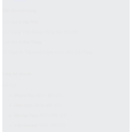
Địa chỉ cửa hàng
Chi nhánh
Hà Nội:
151 Đặng Tiến Đông, Đống Đa, Hà Nội
Chi nhánh
Đà Nẵng:
52 Nguyễn Thị Minh Khai, Hải Châu, Đà Nẵng
Liên hệ nhanh
Hà Nội:
Phạm Tú:
0817 388 333
Hữu Đạt:
0818 488 333
Hoàng Nga:
0825 088 333
Việt Hoàng:
0706 588 333