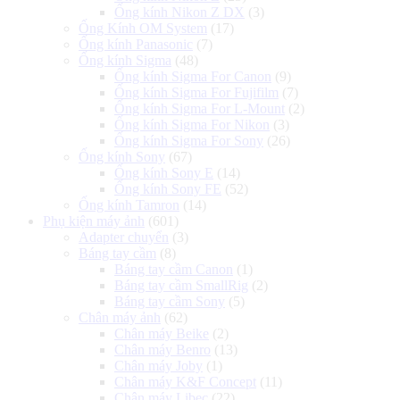
Ống kính Nikon Z DX
(3)
Ống Kính OM System
(17)
Ống kính Panasonic
(7)
Ống kính Sigma
(48)
Ống kính Sigma For Canon
(9)
Ống kính Sigma For Fujifilm
(7)
Ống kính Sigma For L-Mount
(2)
Ống kính Sigma For Nikon
(3)
Ống kính Sigma For Sony
(26)
Ống kính Sony
(67)
Ống kính Sony E
(14)
Ống kính Sony FE
(52)
Ống kính Tamron
(14)
Phụ kiện máy ảnh
(601)
Adapter chuyển
(3)
Báng tay cầm
(8)
Báng tay cầm Canon
(1)
Báng tay cầm SmallRig
(2)
Báng tay cầm Sony
(5)
Chân máy ảnh
(62)
Chân máy Beike
(2)
Chân máy Benro
(13)
Chân máy Joby
(1)
Chân máy K&F Concept
(11)
Chân máy Libec
(22)