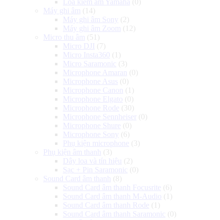
Loa kiểm âm Yamaha
(0)
Máy ghi âm
(14)
Máy ghi âm Sony
(2)
Máy ghi âm Zoom
(12)
Micro thu âm
(51)
Micro DJI
(7)
Micro Insta360
(1)
Micro Saramonic
(3)
Microphone Amaran
(0)
Microphone Asus
(0)
Microphone Canon
(1)
Microphone Elgato
(0)
Microphone Rode
(30)
Microphone Sennheiser
(0)
Microphone Shure
(0)
Microphone Sony
(6)
Phụ kiện microphone
(3)
Phụ kiện âm thanh
(3)
Dây loa và tín hiệu
(2)
Sạc + Pin Saramonic
(0)
Sound Card âm thanh
(8)
Sound Card âm thanh Focusrite
(6)
Sound Card âm thanh M-Audio
(1)
Sound Card âm thanh Rode
(1)
Sound Card âm thanh Saramonic
(0)