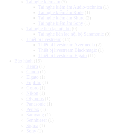
Tai nghe kiểm âm
(5)
Tai nghe kiểm âm Audio-technica
(1)
Tai nghe kiểm âm Rode
(1)
Tai nghe kiểm âm Shure
(2)
Tai nghe kiểm âm Sony
(1)
Tai nghe liên lạc nội bộ
(0)
Tai nghe liên lạc nội bộ Saramonic
(0)
Thiết bị livestream
(14)
Thiết bị livestream Avermedia
(2)
Thiết bị livestream Blackmagic
(1)
Thiết bị livestream Elgato
(11)
Bảo hành
(15)
Benro
(1)
Canon
(1)
Elgato
(1)
Fujifilm
(1)
Gopro
(1)
Nikon
(1)
Olympus
(1)
Panasonic
(1)
Pentax
(1)
Samyang
(1)
Sennhieser
(1)
Sigma
(1)
Sony
(1)