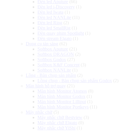
Đèn led Aputure
(66)
Đèn led i-Discovery
(1)
Đèn led Iwata
(1)
Đèn led NANLite
(11)
Đèn led Ring
(2)
Đèn led SmallRig
(1)
Đèn quay phim Spotlight
(1)
Đèn stream Elgato
(1)
Dụng cụ tản sáng
(62)
Softbox Aputure
(21)
Softbox DRAGON
(2)
Softbox Godox
(27)
Softbox K&F Concept
(3)
Softbox NANLite
(1)
Lồng - Bàn chụp sản phẩm
(2)
Lồng chụp - Bàn chụp sản phẩm Godox
(2)
Màn hình hỗ trợ quay
(21)
Màn hình Monitor Atomos
(8)
Màn hình Monitor Godox
(1)
Màn hình Monitor Lilliput
(1)
Màn hình Monitor Portkeys
(11)
Máy nhắc chữ
(5)
Máy nhắc chữ Bestview
(3)
Máy nhắc chữ Elgato
(0)
Máy nhắc chữ YiShi
(1)