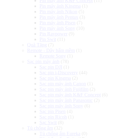
Pin máy ảnh K&F Concept
(11)
Pin máy ảnh Kingma
(1)
Pin máy ảnh Nikon
(5)
Pin máy ảnh Pentax
(3)
Pin máy ảnh Pisen
(7)
Pin máy ảnh Sony
(10)
Pin Ravpower
(9)
Pin Swit
(11)
Quà Tặng
(7)
Remote - Dây bấm mềm
(1)
Remote Sony
(1)
Sạc pin máy ảnh
(78)
Sạc pin DJI
(1)
Sạc pin i-Discovery
(44)
Sạc pin Kingma
(2)
Sạc pin máy ảnh Canon
(1)
Sạc pin máy ảnh Fujifilm
(2)
Sạc pin máy ảnh K&F Concept
(6)
Sạc pin máy ảnh Panasonic
(2)
Sạc pin máy ảnh Sony
(6)
Sạc pin Pisen
(4)
Sạc pin Ricoh
(1)
Sạc Swit
(8)
Tủ chống ẩm
(32)
Tủ chống ẩm Eureka
(0)