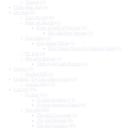
Tamron
(1)
Chưa phân loại
(4)
Đồ chơi
(6)
Asus ProArt
(0)
Bảng vẽ điện tử
(1)
Bảng vẽ điện tử Wacom
(1)
Bút cảm ứng Wacom
(1)
Ống nhòm
(1)
Ống nhòm Nikon
(1)
Ống Nhòm Nikon Đo Khoảng Cách
(1)
PC Km
(3)
Phụ kiện Pelican
(1)
Thiết bị giữ lạnh Pelican
(1)
Gimbal
(2)
Gimbal DJI
(2)
Gimbal - Tay cầm chống rung
(13)
Gimbal DJI
(13)
Lưu trữ
(70)
Ổ cứng
(11)
Ổ cứng SanDisk
(11)
Ổ cứng Western Digital
(0)
Thẻ nhớ
(59)
Thẻ nhớ Exascend
(5)
Thẻ nhớ Homan
(0)
Thẻ nhớ Sandisk
(35)