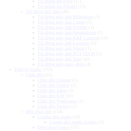
Tủ chống ẩm Fujie
(17)
Tủ chống ẩm Nikatei
(15)
Túi đựng máy ảnh
(46)
Túi đựng máy ảnh Billingham
(1)
Túi đựng máy ảnh Canon
(3)
Túi đựng máy ảnh Fujifilm
(3)
Túi đựng máy ảnh Herringbone
(5)
Túi đựng máy ảnh K&F Concept
(16)
Túi đựng máy ảnh Lowepro
(5)
Túi đựng máy ảnh Nikon
(1)
Túi đựng máy ảnh PGYTECH
(1)
Túi đựng máy ảnh Sony
(4)
Túi đựng máy quay phim
(4)
Thiết bị Studio
(353)
Chân đèn
(21)
Chân đèn Amaran
(1)
Chân đèn Godox
(2)
Chân đèn Jinbei
(3)
Chân đèn KM
(10)
Chân đèn NanGuang
(1)
Chân đèn Victory
(2)
Đèn chụp ảnh
(154)
Combo đèn studio
(33)
Combo đèn studio Godox
(2)
Đèn chụp Godox
(37)