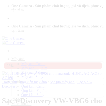
Bỏ
One Camera - Sản phẩm chất lượng, giá vô địch, phục vụ
qua
tận tâm
nội
dung
One Camera - Sản phẩm chất lượng, giá vô địch, phục vụ
tận tâm
Máy ảnh
Máy ảnh Canon
-28%
Máy ảnh Fujifilm
Máy ảnh Nikon
Máy ảnh Sony
Ống kính
Trang chủ
/
Phụ kiện máy ảnh
/
Sạc pin máy ảnh
/
Sạc pin i-
Discovery
Ống kính Canon
Ống kính Fujifilm
Ống kính Sony
Sạc i-Discovery VW-VBG6 cho
Gimbal
Micro thu âm