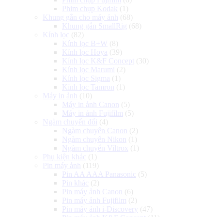
Phim chụp Kodak
(1)
Khung gắn cho máy ảnh
(68)
Khung gắn SmallRig
(68)
Kính lọc
(82)
Kính lọc B+W
(8)
Kính lọc Hoya
(39)
Kính lọc K&F Concept
(30)
Kính lọc Marumi
(2)
Kính lọc Sigma
(1)
Kính lọc Tamron
(1)
Máy in ảnh
(10)
Máy in ảnh Canon
(5)
Máy in ảnh Fujifilm
(5)
Ngàm chuyển đổi
(4)
Ngàm chuyển Canon
(2)
Ngàm chuyển Nikon
(1)
Ngàm chuyển Viltrox
(1)
Phụ kiện khác
(1)
Pin máy ảnh
(119)
Pin AA AAA Panasonic
(5)
Pin khác
(2)
Pin máy ảnh Canon
(6)
Pin máy ảnh Fujifilm
(2)
Pin máy ảnh i-Discovery
(47)