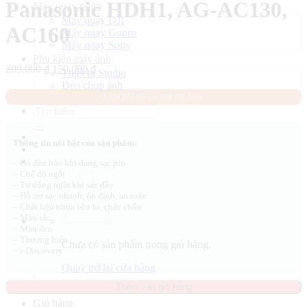
Panasonic HDH1, AG-AC130,
Máy quay phim
Máy quay DJI
AC160
Máy quay Gopro
Máy quay Sony
Phụ kiện máy ảnh
Giá
Giá
209.000
₫
150.000
₫
Thiết bị Studio
gốc
hiện
Đèn chụp ảnh
là:
tại
Liên Hệ để có giá tốt hơn.
209.000 ₫.
là:
Tìm
150.000 ₫.
kiếm:
Thông tin nổi bật của sản phẩm:
– Có đèn báo khi đang sạc pin
– Chế độ ngắt
– Tự động ngắt khi sạc đầy
– Hỗ trợ sạc nhanh, ổn định, an toàn
– Chất liệu nhựa bền bỉ, chắc chắn
– Màu sắc
– Màu đen
– Thương hiệu
Chưa có sản phẩm trong giỏ hàng.
– i-Discovery
Quay trở lại cửa hàng
Thêm vào giỏ hàng
Giỏ hàng