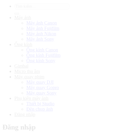
Tìm
kiếm:
Máy ảnh
Máy ảnh Canon
Máy ảnh Fujifilm
Máy ảnh Nikon
Máy ảnh Sony
Ống kính
Ống kính Canon
Ống kính Fujifilm
Ống kính Sony
Gimbal
Micro thu âm
Máy quay phim
Máy quay DJI
Máy quay Gopro
Máy quay Sony
Phụ kiện máy ảnh
Thiết bị Studio
Đèn chụp ảnh
Đăng nhập
Đăng nhập