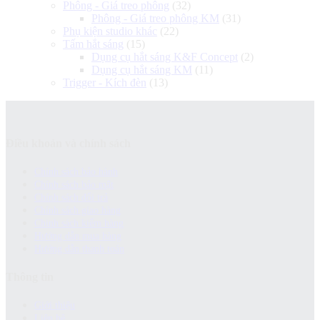
Phông - Giá treo phông
(32)
Phông - Giá treo phông KM
(31)
Phụ kiện studio khác
(22)
Tấm hắt sáng
(15)
Dụng cụ hắt sáng K&F Concept
(2)
Dụng cụ hắt sáng KM
(11)
Trigger - Kích đèn
(13)
Điều khoản và chính sách
Chính sách bảo hành
Chính sách bảo mật
Chính sách đổi trả
Chính sách giao hàng
Chinh sách kiểm hàng
Hướng dẫn mua hàng
Hướng dẫn thanh toán
Thông tin
Giới thiệu
Liên hệ