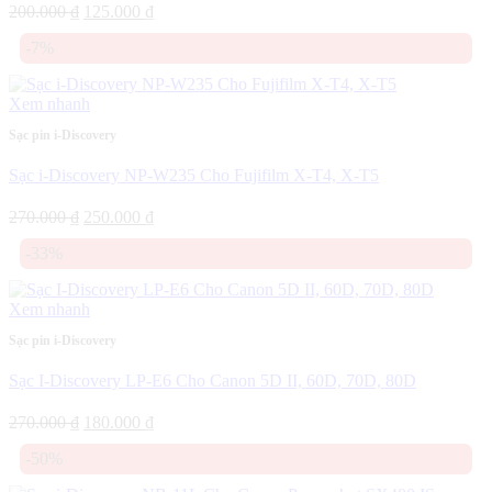
Giá
Giá
200.000
₫
125.000
₫
gốc
hiện
-7%
là:
tại
200.000 ₫.
là:
125.000 ₫.
Xem nhanh
Sạc pin i-Discovery
Sạc i-Discovery NP-W235 Cho Fujifilm X-T4, X-T5
Giá
Giá
270.000
₫
250.000
₫
gốc
hiện
-33%
là:
tại
270.000 ₫.
là:
250.000 ₫.
Xem nhanh
Sạc pin i-Discovery
Sạc I-Discovery LP-E6 Cho Canon 5D II, 60D, 70D, 80D
Giá
Giá
270.000
₫
180.000
₫
gốc
hiện
-50%
là:
tại
270.000 ₫.
là: