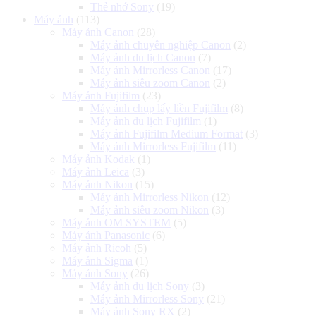
Thẻ nhớ Sony
(19)
Máy ảnh
(113)
Máy ảnh Canon
(28)
Máy ảnh chuyên nghiệp Canon
(2)
Máy ảnh du lịch Canon
(7)
Máy ảnh Mirrorless Canon
(17)
Máy ảnh siêu zoom Canon
(2)
Máy ảnh Fujifilm
(23)
Máy ảnh chụp lấy liền Fujifilm
(8)
Máy ảnh du lịch Fujifilm
(1)
Máy ảnh Fujifilm Medium Format
(3)
Máy ảnh Mirrorless Fujifilm
(11)
Máy ảnh Kodak
(1)
Máy ảnh Leica
(3)
Máy ảnh Nikon
(15)
Máy ảnh Mirrorless Nikon
(12)
Máy ảnh siêu zoom Nikon
(3)
Máy ảnh OM SYSTEM
(5)
Máy ảnh Panasonic
(6)
Máy ảnh Ricoh
(5)
Máy ảnh Sigma
(1)
Máy ảnh Sony
(26)
Máy ảnh du lịch Sony
(3)
Máy ảnh Mirrorless Sony
(21)
Máy ảnh Sony RX
(2)