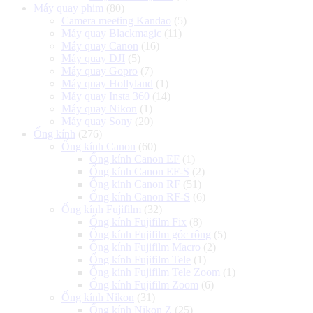
Máy quay phim
(80)
Camera meeting Kandao
(5)
Máy quay Blackmagic
(11)
Máy quay Canon
(16)
Máy quay DJI
(5)
Máy quay Gopro
(7)
Máy quay Hollyland
(1)
Máy quay Insta 360
(14)
Máy quay Nikon
(1)
Máy quay Sony
(20)
Ống kính
(276)
Ống kính Canon
(60)
Ống kính Canon EF
(1)
Ống kính Canon EF-S
(2)
Ống kính Canon RF
(51)
Ống kính Canon RF-S
(6)
Ống kính Fujifilm
(32)
Ống kính Fujifilm Fix
(8)
Ống kính Fujifilm góc rộng
(5)
Ống kính Fujifilm Macro
(2)
Ống kính Fujifilm Tele
(1)
Ống kính Fujifilm Tele Zoom
(1)
Ống kính Fujifilm Zoom
(6)
Ống kính Nikon
(31)
Ống kính Nikon Z
(25)