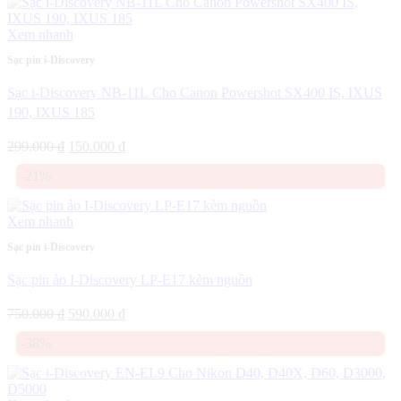
180.000 ₫.
Xem nhanh
Sạc pin i-Discovery
Sạc i-Discovery NB-11L Cho Canon Powershot SX400 IS, IXUS
190, IXUS 185
Giá
Giá
299.000
₫
150.000
₫
gốc
hiện
-21%
là:
tại
299.000 ₫.
là:
150.000 ₫.
Xem nhanh
Sạc pin i-Discovery
Sạc pin ảo I-Discovery LP-E17 kèm nguồn
Giá
Giá
750.000
₫
590.000
₫
gốc
hiện
-38%
là:
tại
750.000 ₫.
là:
590.000 ₫.