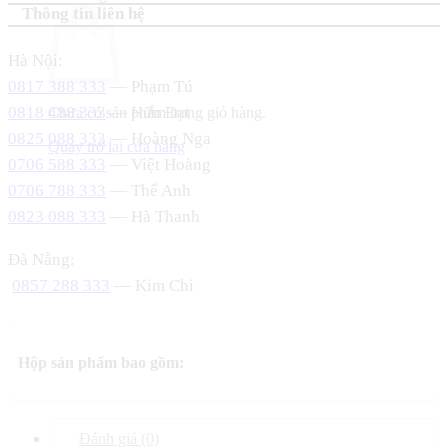
Thông tin liên hệ
Hà Nội:
0817 388 333
— Phạm Tú
0818 488 333
— Hữu Đạt
Chưa có sản phẩm trong giỏ hàng.
0825 088 333
— Hoàng Nga
Quay trở lại cửa hàng
0706 588 333
— Việt Hoàng
0706 788 333
— Thế Anh
0823 088 333
— Hà Thanh
Đà Nẵng:
0857 288 333
— Kim Chi
Hộp sản phẩm bao gồm:
Đánh giá (0)