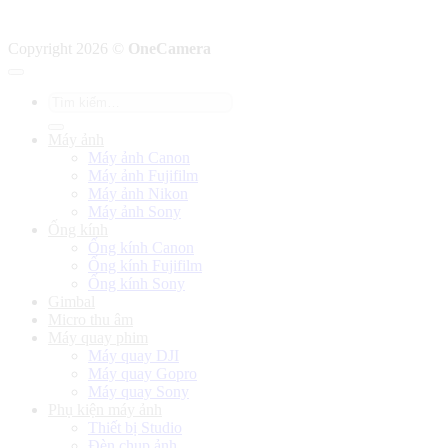
Copyright 2026 ©
OneCamera
Tìm
kiếm:
Máy ảnh
Máy ảnh Canon
Máy ảnh Fujifilm
Máy ảnh Nikon
Máy ảnh Sony
Ống kính
Ống kính Canon
Ống kính Fujifilm
Ống kính Sony
Gimbal
Micro thu âm
Máy quay phim
Máy quay DJI
Máy quay Gopro
Máy quay Sony
Phụ kiện máy ảnh
Thiết bị Studio
Đèn chụp ảnh