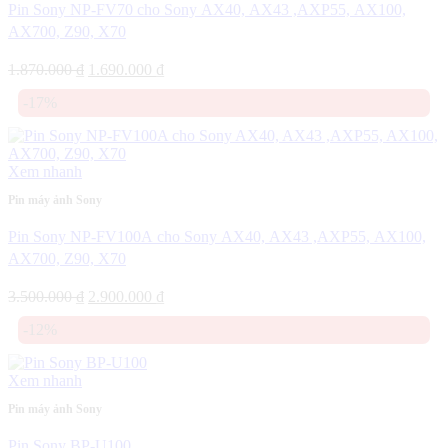
Pin Sony NP-FV70 cho Sony AX40, AX43 ,AXP55, AX100,
AX700, Z90, X70
Giá
Giá
1.870.000
₫
1.690.000
₫
gốc
hiện
-17%
là:
tại
1.870.000 ₫.
là:
1.690.000 ₫.
Xem nhanh
Pin máy ảnh Sony
Pin Sony NP-FV100A cho Sony AX40, AX43 ,AXP55, AX100,
AX700, Z90, X70
Giá
Giá
3.500.000
₫
2.900.000
₫
gốc
hiện
-12%
là:
tại
3.500.000 ₫.
là:
2.900.000 ₫.
Xem nhanh
Pin máy ảnh Sony
Pin Sony BP-U100