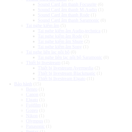
Sound Card âm thanh Focusrite
(6)
Sound Card âm thanh M-Audio
(1)
Sound Card âm thanh Rode
(1)
Sound Card âm thanh Saramonic
(0)
Tai nghe kiểm âm
(5)
Tai nghe kiểm âm Audio-technica
(1)
Tai nghe kiểm âm Rode
(1)
Tai nghe kiểm âm Shure
(2)
Tai nghe kiểm âm Sony
(1)
Tai nghe liên lạc nội bộ
(0)
Tai nghe liên lạc nội bộ Saramonic
(0)
Thiết bị livestream
(14)
Thiết bị livestream Avermedia
(2)
Thiết bị livestream Blackmagic
(1)
Thiết bị livestream Elgato
(11)
Bảo hành
(15)
Benro
(1)
Canon
(1)
Elgato
(1)
Fujifilm
(1)
Gopro
(1)
Nikon
(1)
Olympus
(1)
Panasonic
(1)
Pentax
(1)