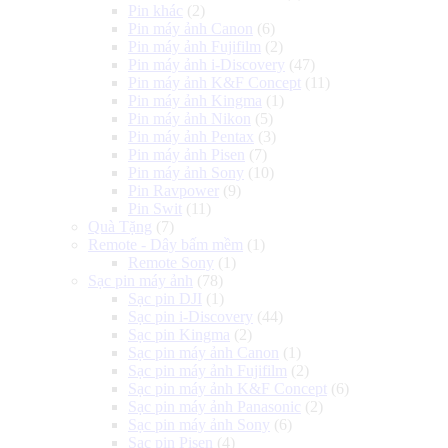
Pin khác
(2)
Pin máy ảnh Canon
(6)
Pin máy ảnh Fujifilm
(2)
Pin máy ảnh i-Discovery
(47)
Pin máy ảnh K&F Concept
(11)
Pin máy ảnh Kingma
(1)
Pin máy ảnh Nikon
(5)
Pin máy ảnh Pentax
(3)
Pin máy ảnh Pisen
(7)
Pin máy ảnh Sony
(10)
Pin Ravpower
(9)
Pin Swit
(11)
Quà Tặng
(7)
Remote - Dây bấm mềm
(1)
Remote Sony
(1)
Sạc pin máy ảnh
(78)
Sạc pin DJI
(1)
Sạc pin i-Discovery
(44)
Sạc pin Kingma
(2)
Sạc pin máy ảnh Canon
(1)
Sạc pin máy ảnh Fujifilm
(2)
Sạc pin máy ảnh K&F Concept
(6)
Sạc pin máy ảnh Panasonic
(2)
Sạc pin máy ảnh Sony
(6)
Sạc pin Pisen
(4)