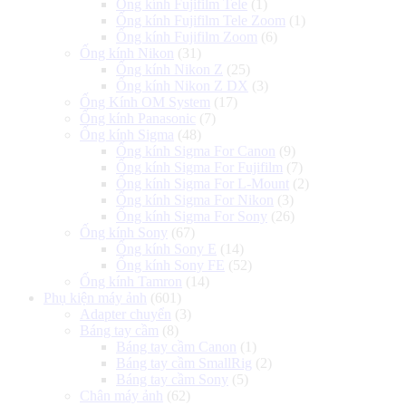
Ống kính Fujifilm Tele
(1)
Ống kính Fujifilm Tele Zoom
(1)
Ống kính Fujifilm Zoom
(6)
Ống kính Nikon
(31)
Ống kính Nikon Z
(25)
Ống kính Nikon Z DX
(3)
Ống Kính OM System
(17)
Ống kính Panasonic
(7)
Ống kính Sigma
(48)
Ống kính Sigma For Canon
(9)
Ống kính Sigma For Fujifilm
(7)
Ống kính Sigma For L-Mount
(2)
Ống kính Sigma For Nikon
(3)
Ống kính Sigma For Sony
(26)
Ống kính Sony
(67)
Ống kính Sony E
(14)
Ống kính Sony FE
(52)
Ống kính Tamron
(14)
Phụ kiện máy ảnh
(601)
Adapter chuyển
(3)
Báng tay cầm
(8)
Báng tay cầm Canon
(1)
Báng tay cầm SmallRig
(2)
Báng tay cầm Sony
(5)
Chân máy ảnh
(62)