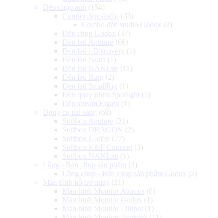
Đèn chụp ảnh
(154)
Combo đèn studio
(33)
Combo đèn studio Godox
(2)
Đèn chụp Godox
(37)
Đèn led Aputure
(66)
Đèn led i-Discovery
(1)
Đèn led Iwata
(1)
Đèn led NANLite
(11)
Đèn led Ring
(2)
Đèn led SmallRig
(1)
Đèn quay phim Spotlight
(1)
Đèn stream Elgato
(1)
Dụng cụ tản sáng
(62)
Softbox Aputure
(21)
Softbox DRAGON
(2)
Softbox Godox
(27)
Softbox K&F Concept
(3)
Softbox NANLite
(1)
Lồng - Bàn chụp sản phẩm
(2)
Lồng chụp - Bàn chụp sản phẩm Godox
(2)
Màn hình hỗ trợ quay
(21)
Màn hình Monitor Atomos
(8)
Màn hình Monitor Godox
(1)
Màn hình Monitor Lilliput
(1)
Màn hình Monitor Portkeys
(11)