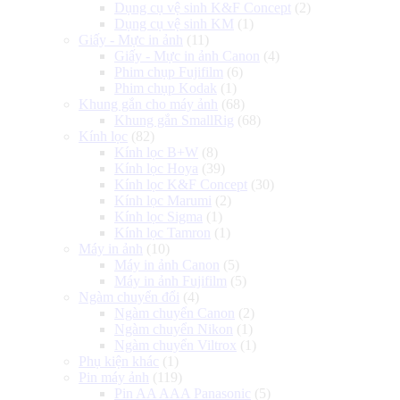
Dụng cụ vệ sinh K&F Concept
(2)
Dụng cụ vệ sinh KM
(1)
Giấy - Mực in ảnh
(11)
Giấy - Mực in ảnh Canon
(4)
Phim chụp Fujifilm
(6)
Phim chụp Kodak
(1)
Khung gắn cho máy ảnh
(68)
Khung gắn SmallRig
(68)
Kính lọc
(82)
Kính lọc B+W
(8)
Kính lọc Hoya
(39)
Kính lọc K&F Concept
(30)
Kính lọc Marumi
(2)
Kính lọc Sigma
(1)
Kính lọc Tamron
(1)
Máy in ảnh
(10)
Máy in ảnh Canon
(5)
Máy in ảnh Fujifilm
(5)
Ngàm chuyển đổi
(4)
Ngàm chuyển Canon
(2)
Ngàm chuyển Nikon
(1)
Ngàm chuyển Viltrox
(1)
Phụ kiện khác
(1)
Pin máy ảnh
(119)
Pin AA AAA Panasonic
(5)