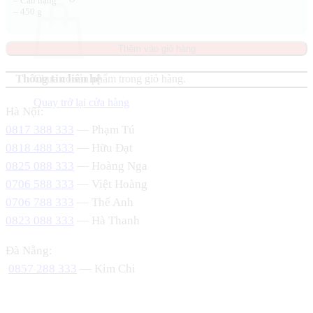
– Cân nặng
– 450 g
Thêm vào giỏ hàng
Thông tin liên hệ
Chưa có sản phẩm trong giỏ hàng.
Quay trở lại cửa hàng
Hà Nội:
0817 388 333
— Phạm Tú
0818 488 333
— Hữu Đạt
0825 088 333
— Hoàng Nga
0706 588 333
— Việt Hoàng
0706 788 333
— Thế Anh
0823 088 333
— Hà Thanh
Đà Nẵng:
0857 288 333
— Kim Chi