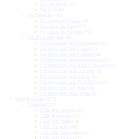
Sạc pin Ricoh
(1)
Sạc Swit
(8)
Tủ chống ẩm
(32)
Tủ chống ẩm Eureka
(0)
Tủ chống ẩm Fujie
(17)
Tủ chống ẩm Nikatei
(15)
Túi đựng máy ảnh
(46)
Túi đựng máy ảnh Billingham
(1)
Túi đựng máy ảnh Canon
(3)
Túi đựng máy ảnh Fujifilm
(3)
Túi đựng máy ảnh Herringbone
(5)
Túi đựng máy ảnh K&F Concept
(16)
Túi đựng máy ảnh Lowepro
(5)
Túi đựng máy ảnh Nikon
(1)
Túi đựng máy ảnh PGYTECH
(1)
Túi đựng máy ảnh Sony
(4)
Túi đựng máy quay phim
(4)
Thiết bị Studio
(353)
Chân đèn
(21)
Chân đèn Amaran
(1)
Chân đèn Godox
(2)
Chân đèn Jinbei
(3)
Chân đèn KM
(10)
Chân đèn NanGuang
(1)
Chân đèn Victory
(2)