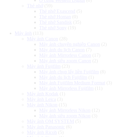
Ổ cứng Western Digital
(0)
Thẻ nhớ
(59)
Thẻ nhớ Exascend
(5)
Thẻ nhớ Homan
(0)
Thẻ nhớ Sandisk
(35)
Thẻ nhớ Sony
(19)
Máy ảnh
(113)
Máy ảnh Canon
(28)
Máy ảnh chuyên nghiệp Canon
(2)
Máy ảnh du lịch Canon
(7)
Máy ảnh Mirrorless Canon
(17)
Máy ảnh siêu zoom Canon
(2)
Máy ảnh Fujifilm
(23)
Máy ảnh chụp lấy liền Fujifilm
(8)
Máy ảnh du lịch Fujifilm
(1)
Máy ảnh Fujifilm Medium Format
(3)
Máy ảnh Mirrorless Fujifilm
(11)
Máy ảnh Kodak
(1)
Máy ảnh Leica
(3)
Máy ảnh Nikon
(15)
Máy ảnh Mirrorless Nikon
(12)
Máy ảnh siêu zoom Nikon
(3)
Máy ảnh OM SYSTEM
(5)
Máy ảnh Panasonic
(6)
Máy ảnh Ricoh
(5)