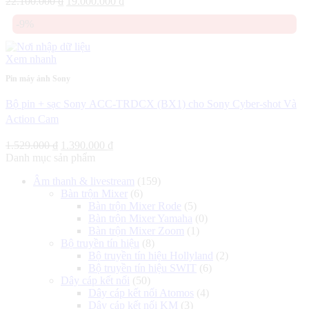
Giá
Giá
22.100.000
₫
19.000.000
₫
gốc
hiện
-9%
là:
tại
22.100.000 ₫.
là:
19.000.000 ₫.
Xem nhanh
Pin máy ảnh Sony
Bộ pin + sạc Sony ACC-TRDCX (BX1) cho Sony Cyber-shot Và
Action Cam
Giá
Giá
1.529.000
₫
1.390.000
₫
gốc
hiện
Danh mục sản phẩm
là:
tại
Âm thanh & livestream
(159)
1.529.000 ₫.
là:
Bàn trộn Mixer
(6)
1.390.000 ₫.
Bàn trộn Mixer Rode
(5)
Bàn trộn Mixer Yamaha
(0)
Bàn trộn Mixer Zoom
(1)
Bộ truyền tín hiệu
(8)
Bộ truyền tín hiệu Hollyland
(2)
Bộ truyền tín hiệu SWIT
(6)
Dây cáp kết nối
(50)
Dây cáp kết nối Atomos
(4)
Dây cáp kết nối KM
(3)