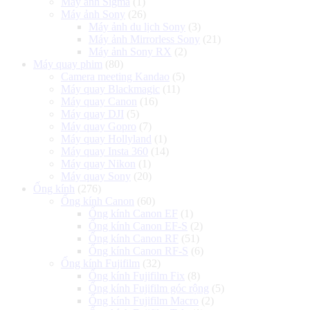
Máy ảnh Sigma
(1)
Máy ảnh Sony
(26)
Máy ảnh du lịch Sony
(3)
Máy ảnh Mirrorless Sony
(21)
Máy ảnh Sony RX
(2)
Máy quay phim
(80)
Camera meeting Kandao
(5)
Máy quay Blackmagic
(11)
Máy quay Canon
(16)
Máy quay DJI
(5)
Máy quay Gopro
(7)
Máy quay Hollyland
(1)
Máy quay Insta 360
(14)
Máy quay Nikon
(1)
Máy quay Sony
(20)
Ống kính
(276)
Ống kính Canon
(60)
Ống kính Canon EF
(1)
Ống kính Canon EF-S
(2)
Ống kính Canon RF
(51)
Ống kính Canon RF-S
(6)
Ống kính Fujifilm
(32)
Ống kính Fujifilm Fix
(8)
Ống kính Fujifilm góc rộng
(5)
Ống kính Fujifilm Macro
(2)