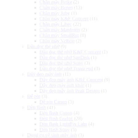
Chân máy Beike
(2)
Chân máy Benro
(13)
Chân máy Joby
(1)
Chân máy K&F Concept
(11)
Chân máy Libec
(22)
Chân máy Manfrotto
(2)
Chân máy SmallRig
(8)
Chân máy Velbon
(2)
Đầu đọc thẻ nhớ
(9)
Đầu đọc thẻ nhớ K&F Concept
(1)
Đầu đọc thẻ nhớ SanDisk
(1)
Đầu đọc thẻ nhớ Sony
(3)
Đầu đọc thẻ nhớ Transcend
(3)
Dây đeo máy ảnh
(11)
Dây đeo máy ảnh K&F Concept
(9)
Dây đeo máy ảnh khác
(1)
Dây đeo máy ảnh Peak Design
(1)
Đế pin
(3)
Đế pin Canon
(3)
Đèn flash
(41)
Đèn flash Canon
(4)
Đèn flash Godox
(28)
Đèn flash LightPix Labs
(4)
Đèn flash Sony
(5)
Dụng cụ vệ sinh máy ảnh
(3)