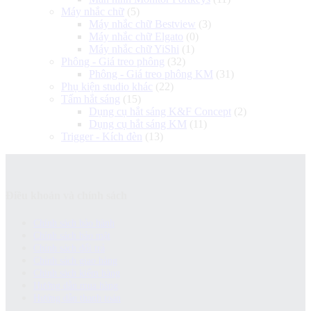
Máy nhắc chữ
(5)
Máy nhắc chữ Bestview
(3)
Máy nhắc chữ Elgato
(0)
Máy nhắc chữ YiShi
(1)
Phông - Giá treo phông
(32)
Phông - Giá treo phông KM
(31)
Phụ kiện studio khác
(22)
Tấm hắt sáng
(15)
Dụng cụ hắt sáng K&F Concept
(2)
Dụng cụ hắt sáng KM
(11)
Trigger - Kích đèn
(13)
Điều khoản và chính sách
Chính sách bảo hành
Chính sách bảo mật
Chính sách đổi trả
Chính sách giao hàng
Chinh sách kiểm hàng
Hướng dẫn mua hàng
Hướng dẫn thanh toán