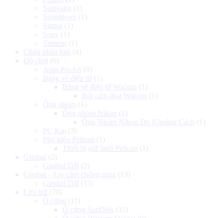
Samyang
(1)
Sennhieser
(1)
Sigma
(1)
Sony
(1)
Tamron
(1)
Chưa phân loại
(4)
Đồ chơi
(6)
Asus ProArt
(0)
Bảng vẽ điện tử
(1)
Bảng vẽ điện tử Wacom
(1)
Bút cảm ứng Wacom
(1)
Ống nhòm
(1)
Ống nhòm Nikon
(1)
Ống Nhòm Nikon Đo Khoảng Cách
(1)
PC Km
(3)
Phụ kiện Pelican
(1)
Thiết bị giữ lạnh Pelican
(1)
Gimbal
(2)
Gimbal DJI
(2)
Gimbal - Tay cầm chống rung
(13)
Gimbal DJI
(13)
Lưu trữ
(70)
Ổ cứng
(11)
Ổ cứng SanDisk
(11)