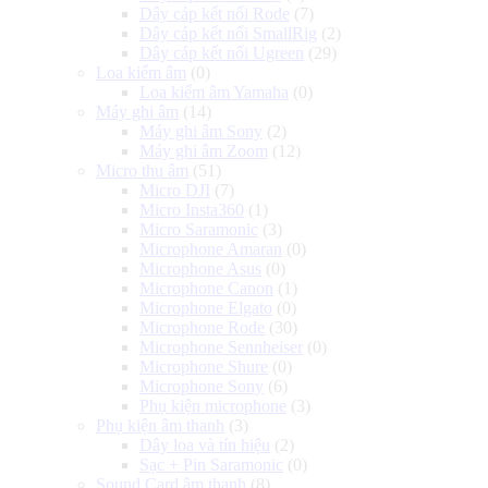
Dây cáp kết nối Rode
(7)
Dây cáp kết nối SmallRig
(2)
Dây cáp kết nối Ugreen
(29)
Loa kiểm âm
(0)
Loa kiểm âm Yamaha
(0)
Máy ghi âm
(14)
Máy ghi âm Sony
(2)
Máy ghi âm Zoom
(12)
Micro thu âm
(51)
Micro DJI
(7)
Micro Insta360
(1)
Micro Saramonic
(3)
Microphone Amaran
(0)
Microphone Asus
(0)
Microphone Canon
(1)
Microphone Elgato
(0)
Microphone Rode
(30)
Microphone Sennheiser
(0)
Microphone Shure
(0)
Microphone Sony
(6)
Phụ kiện microphone
(3)
Phụ kiện âm thanh
(3)
Dây loa và tín hiệu
(2)
Sạc + Pin Saramonic
(0)
Sound Card âm thanh
(8)