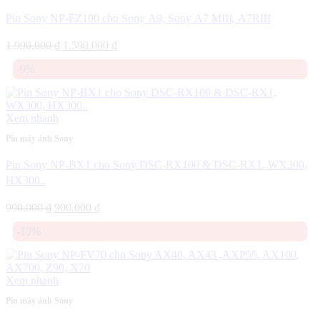
Pin Sony NP-FZ100 cho Sony A9, Sony A7 MIII, A7RIII
Giá
Giá
1.990.000
₫
1.590.000
₫
gốc
hiện
-9%
là:
tại
1.990.000 ₫.
là:
1.590.000 ₫.
Xem nhanh
Pin máy ảnh Sony
Pin Sony NP-BX1 cho Sony DSC-RX100 & DSC-RX1, WX300,
HX300..
Giá
Giá
990.000
₫
900.000
₫
gốc
hiện
-10%
là:
tại
990.000 ₫.
là:
900.000 ₫.
Xem nhanh
Pin máy ảnh Sony