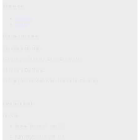
Thông tin
Giới thiệu
Liên hệ
Địa chỉ cửa hàng
Chi nhánh
Hà Nội:
151 Đặng Tiến Đông, Đống Đa, Hà Nội
Chi nhánh
Đà Nẵng:
52 Nguyễn Thị Minh Khai, Hải Châu, Đà Nẵng
Liên hệ nhanh
Hà Nội:
Phạm Tú:
0817 388 333
Hữu Đạt:
0818 488 333