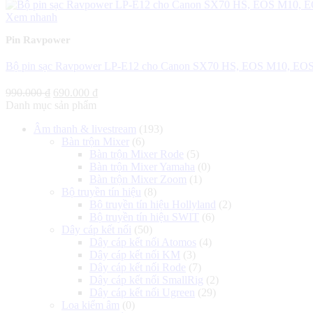
950.000 ₫.
Xem nhanh
Pin Ravpower
Bộ pin sạc Ravpower LP-E12 cho Canon SX70 HS, EOS M10, E
Giá
Giá
990.000
₫
690.000
₫
gốc
hiện
Danh mục sản phẩm
là:
tại
Âm thanh & livestream
(193)
990.000 ₫.
là:
Bàn trộn Mixer
(6)
690.000 ₫.
Bàn trộn Mixer Rode
(5)
Bàn trộn Mixer Yamaha
(0)
Bàn trộn Mixer Zoom
(1)
Bộ truyền tín hiệu
(8)
Bộ truyền tín hiệu Hollyland
(2)
Bộ truyền tín hiệu SWIT
(6)
Dây cáp kết nối
(50)
Dây cáp kết nối Atomos
(4)
Dây cáp kết nối KM
(3)
Dây cáp kết nối Rode
(7)
Dây cáp kết nối SmallRig
(2)
Dây cáp kết nối Ugreen
(29)
Loa kiểm âm
(0)