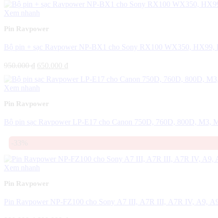
800.000 ₫.
Xem nhanh
Pin Ravpower
Bộ pin + sạc Ravpower NP-BX1 cho Sony RX100 WX350, HX99, 
Giá
Giá
950.000
₫
650.000
₫
gốc
hiện
là:
tại
Xem nhanh
950.000 ₫.
là:
650.000 ₫.
Pin Ravpower
Bộ pin sạc Ravpower LP-E17 cho Canon 750D, 760D, 800D, M3, 
-33%
Xem nhanh
Pin Ravpower
Pin Ravpower NP-FZ100 cho Sony A7 III, A7R III, A7R IV, A9, A9