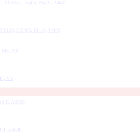
RX100, CX405, PJ410, PJ440
M5, M6
 II, A6600