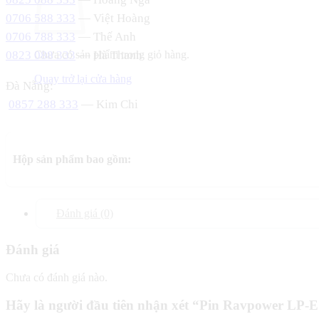
0706 588 333
— Việt Hoàng
0706 788 333
— Thế Anh
0823 088 333
— Hà Thanh
Chưa có sản phẩm trong giỏ hàng.
Quay trở lại cửa hàng
Đà Nẵng:
0857 288 333
— Kim Chi
Hộp sản phẩm bao gồm:
Đánh giá (0)
Đánh giá
Chưa có đánh giá nào.
Hãy là người đầu tiên nhận xét “Pin Ravpower L