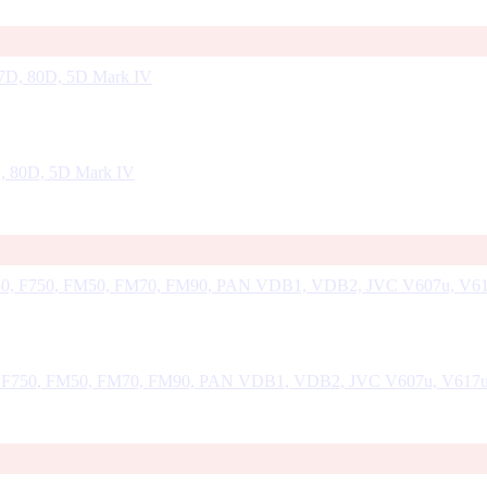
D, 80D, 5D Mark IV
50, F750, FM50, FM70, FM90, PAN VDB1, VDB2, JVC V607u, V617