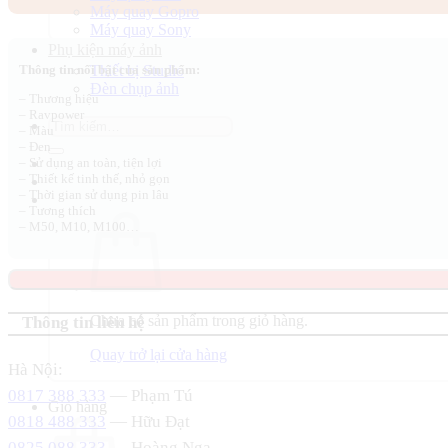
Máy quay Gopro
450.000 ₫.
là:
Máy quay Sony
350.000 ₫.
Phụ kiện máy ảnh
Thiết bị Studio
Thông tin nổi bật của sản phẩm:
Đèn chụp ảnh
– Thương hiệu
– Ravpower
Tìm
– Màu
kiếm:
– Đen
– Sử dụng an toàn, tiện lợi
– Thiết kế tinh thế, nhỏ gọn
– Thời gian sử dụng pin lâu
– Tương thích
– M50, M10, M100…
Chưa có sản phẩm trong giỏ hàng.
Thông tin liên hệ
Quay trở lại cửa hàng
Hà Nội:
0817 388 333
— Phạm Tú
Giỏ hàng
0818 488 333
— Hữu Đạt
0825 088 333
— Hoàng Nga