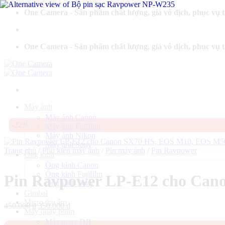
Bỏ
One Camera - Sản phẩm chất lượng, giá vô địch, phục vụ 
qua
nội
dung
One Camera - Sản phẩm chất lượng, giá vô địch, phục vụ 
Máy ảnh
Máy ảnh Canon
-22%
Máy ảnh Fujifilm
Máy ảnh Nikon
Máy ảnh Sony
Trang chủ
/
Phụ kiện máy ảnh
/
Pin máy ảnh
/
Pin Ravpower
Ống kính
Ống kính Canon
Ống kính Fujifilm
Pin Ravpower LP-E12 cho Ca
Ống kính Sony
Gimbal
Micro thu âm
Giá
Giá
450.000
₫
350.000
₫
Máy quay phim
gốc
hiện
Máy quay DJI
là:
tại