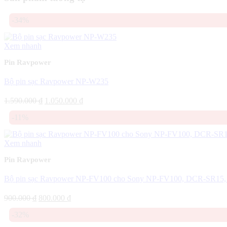
-34%
Xem nhanh
Pin Ravpower
Bộ pin sạc Ravpower NP-W235
Giá
Giá
1.590.000
₫
1.050.000
₫
gốc
hiện
-11%
là:
tại
1.590.000 ₫.
là:
1.050.000 ₫.
Xem nhanh
Pin Ravpower
Bộ pin sạc Ravpower NP-FV100 cho Sony NP-FV100, DCR-SR15,
Giá
Giá
900.000
₫
800.000
₫
gốc
hiện
-32%
là:
tại
900.000 ₫.
là: