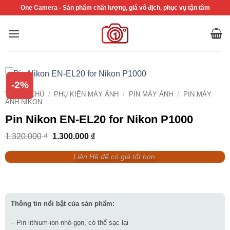
Bỏ
One Camera - Sản phẩm chất lượng, giá vô địch, phục vụ tận tâm
qua
nội
dung
-2%
TRANG CHỦ
/
PHỤ KIỆN MÁY ẢNH
/
PIN MÁY ẢNH
/
PIN MÁY
ẢNH NIKON
Pin Nikon EN-EL20 for Nikon P1000
Giá
Giá
1.320.000
₫
1.300.000
₫
gốc
hiện
là:
tại
Liên Hệ để có giá tốt hơn.
1.320.000 ₫.
là:
1.300.000 ₫.
Thông tin nổi bật của sản phẩm:
– Pin lithium-ion nhỏ gọn, có thể sạc lại