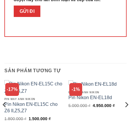
SẢN PHẨM TƯƠNG TỰ
-17%
-1%
PIN MÁY ẢNH NIKON
Pin Nikon EN-EL18d
PIN MÁY ẢNH NIKON
Pin Nikon EN-EL15C cho
Giá
Giá
5.000.000
₫
4.950.000
₫
gốc
hiện
Z6 II,Z5,Z7
là:
tại
5.000.000 ₫.
là:
Giá
Giá
1.800.000
₫
1.500.000
₫
4.950.00
gốc
hiện
là:
tại
1.800.000 ₫.
là: