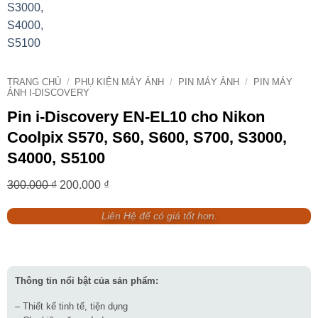
TRANG CHỦ
/
PHỤ KIỆN MÁY ẢNH
/
PIN MÁY ẢNH
/
PIN MÁY
ẢNH I-DISCOVERY
Pin i-Discovery EN-EL10 cho Nikon
Coolpix S570, S60, S600, S700, S3000,
S4000, S5100
Giá
Giá
300.000
₫
200.000
₫
gốc
hiện
Liên Hệ để có giá tốt hơn.
là:
tại
300.000 ₫.
là:
200.000 ₫.
Thông tin nổi bật của sản phẩm:
– Thiết kế tinh tế, tiện dụng