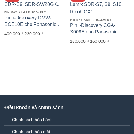
PIN MÁY ẢNH I-DISCOVERY
Pin i-Discovery DMW-
PIN MÁY ẢNH I-DISCOVERY
BCE10E cho Panasonic
Pin i-Discovery CGA-
SDR-S9, SDR-SW28GK…
S008E cho Panasonic
Giá
Giá
400.000
₫
220.000
₫
Lumix SDR-S7, S9, S10,
gốc
hiện
Giá
Giá
250.000
₫
160.000
₫
Ricoh CX1…
là:
tại
gốc
hiện
400.000 ₫.
là:
là:
tại
220.000 ₫.
250.000 ₫.
là:
160.000 ₫.
Điều khoản và chính sách
Chính sách bảo hành
Chính sách bảo mật