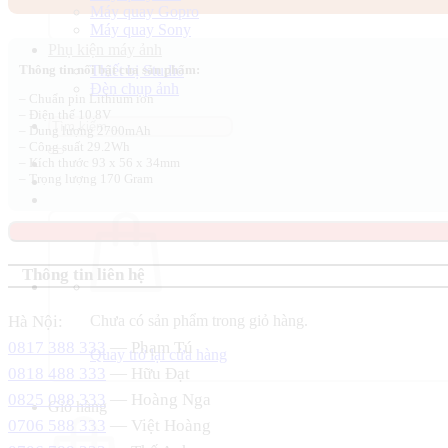
Máy quay Gopro
5.460.000 ₫.
là:
Máy quay Sony
4.200.000 ₫.
Phụ kiện máy ảnh
Thiết bị Studio
Thông tin nổi bật của sản phẩm:
Đèn chụp ảnh
– Chuẩn pin Lithium ion
– Điện thế 10.8V
Tìm
– Dung lượng 2700mAh
kiếm:
– Công suất 29.2Wh
– Kích thước 93 x 56 x 34mm
– Trọng lượng 170 Gram
Thông tin liên hệ
Hà Nội:
Chưa có sản phẩm trong giỏ hàng.
0817 388 333
— Phạm Tú
Quay trở lại cửa hàng
0818 488 333
— Hữu Đạt
0825 088 333
— Hoàng Nga
Giỏ hàng
0706 588 333
— Việt Hoàng