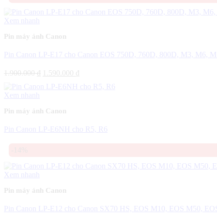
Xem nhanh
Pin máy ảnh Canon
Pin Canon LP-E17 cho Canon EOS 750D, 760D, 800D, M3, M6, M
Giá
Giá
1.900.000
₫
1.590.000
₫
gốc
hiện
là:
tại
Xem nhanh
1.900.000 ₫.
là:
1.590.000 ₫.
Pin máy ảnh Canon
Pin Canon LP-E6NH cho R5, R6
-14%
Xem nhanh
Pin máy ảnh Canon
Pin Canon LP-E12 cho Canon SX70 HS, EOS M10, EOS M50, E