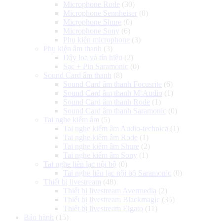
Microphone Rode
(30)
Microphone Sennheiser
(0)
Microphone Shure
(0)
Microphone Sony
(6)
Phụ kiện microphone
(3)
Phụ kiện âm thanh
(3)
Dây loa và tín hiệu
(2)
Sạc + Pin Saramonic
(0)
Sound Card âm thanh
(8)
Sound Card âm thanh Focusrite
(6)
Sound Card âm thanh M-Audio
(1)
Sound Card âm thanh Rode
(1)
Sound Card âm thanh Saramonic
(0)
Tai nghe kiểm âm
(5)
Tai nghe kiểm âm Audio-technica
(1)
Tai nghe kiểm âm Rode
(1)
Tai nghe kiểm âm Shure
(2)
Tai nghe kiểm âm Sony
(1)
Tai nghe liên lạc nội bộ
(0)
Tai nghe liên lạc nội bộ Saramonic
(0)
Thiết bị livestream
(48)
Thiết bị livestream Avermedia
(2)
Thiết bị livestream Blackmagic
(35)
Thiết bị livestream Elgato
(11)
Bảo hành
(15)