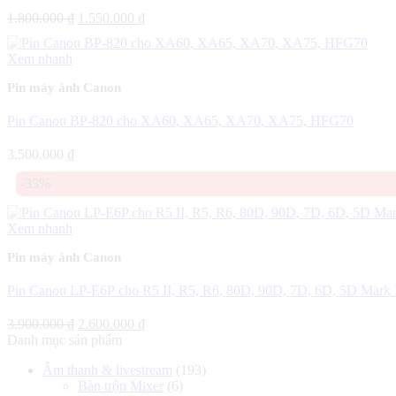
Giá
Giá
1.800.000
₫
1.550.000
₫
gốc
hiện
là:
tại
Xem nhanh
1.800.000 ₫.
là:
1.550.000 ₫.
Pin máy ảnh Canon
Pin Canon BP-820 cho XA60, XA65, XA70, XA75, HFG70
3.500.000
₫
-33%
Xem nhanh
Pin máy ảnh Canon
Pin Canon LP-E6P cho R5 II, R5, R6, 80D, 90D, 7D, 6D, 5D Mark
Giá
Giá
3.900.000
₫
2.600.000
₫
gốc
hiện
Danh mục sản phẩm
là:
tại
Âm thanh & livestream
(193)
3.900.000 ₫.
là:
Bàn trộn Mixer
(6)
2.600.000 ₫.