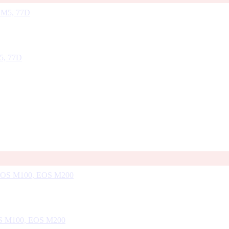
5, 77D
OS M100, EOS M200