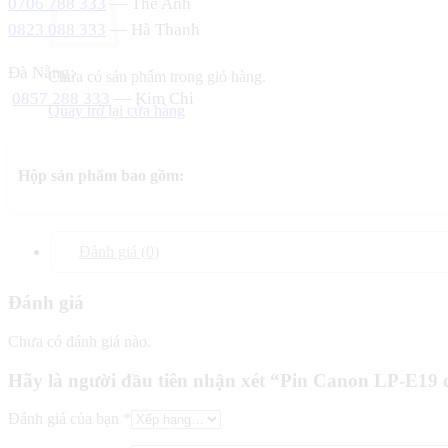
0706 788 333
— Thế Anh
0823 088 333
— Hà Thanh
Đà Nẵng:
Chưa có sản phẩm trong giỏ hàng.
0857 288 333
— Kim Chi
Quay trở lại cửa hàng
Hộp sản phẩm bao gồm:
Đánh giá (0)
Đánh giá
Chưa có đánh giá nào.
Hãy là người đầu tiên nhận xét “Pin Canon LP-E19
Đánh giá của bạn
*