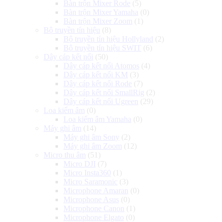
Bàn trộn Mixer Rode
(5)
Bàn trộn Mixer Yamaha
(0)
Bàn trộn Mixer Zoom
(1)
Bộ truyền tín hiệu
(8)
Bộ truyền tín hiệu Hollyland
(2)
Bộ truyền tín hiệu SWIT
(6)
Dây cáp kết nối
(50)
Dây cáp kết nối Atomos
(4)
Dây cáp kết nối KM
(3)
Dây cáp kết nối Rode
(7)
Dây cáp kết nối SmallRig
(2)
Dây cáp kết nối Ugreen
(29)
Loa kiểm âm
(0)
Loa kiểm âm Yamaha
(0)
Máy ghi âm
(14)
Máy ghi âm Sony
(2)
Máy ghi âm Zoom
(12)
Micro thu âm
(51)
Micro DJI
(7)
Micro Insta360
(1)
Micro Saramonic
(3)
Microphone Amaran
(0)
Microphone Asus
(0)
Microphone Canon
(1)
Microphone Elgato
(0)