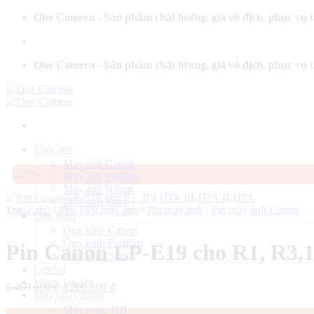
Bỏ
One Camera - Sản phẩm chất lượng, giá vô địch, phục vụ 
qua
nội
dung
One Camera - Sản phẩm chất lượng, giá vô địch, phục vụ 
Máy ảnh
Máy ảnh Canon
-23%
Máy ảnh Fujifilm
Máy ảnh Nikon
Máy ảnh Sony
Trang chủ
/
Phụ kiện máy ảnh
/
Pin máy ảnh
/
Pin máy ảnh Canon
Ống kính
Ống kính Canon
Ống kính Fujifilm
Pin Canon LP-E19 cho R1, R3,
Ống kính Sony
Gimbal
Micro thu âm
Giá
Giá
5.460.000
₫
4.200.000
₫
Máy quay phim
gốc
hiện
Máy quay DJI
là:
tại