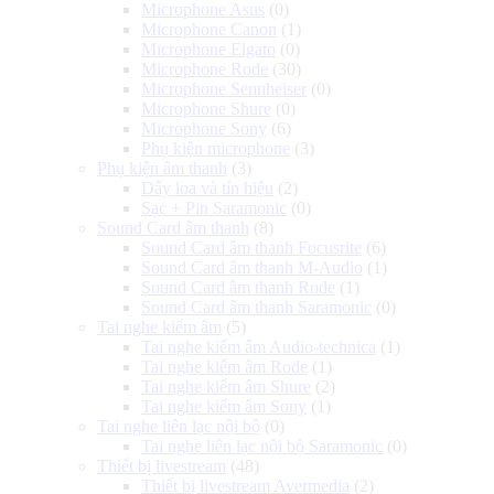
Microphone Asus
(0)
Microphone Canon
(1)
Microphone Elgato
(0)
Microphone Rode
(30)
Microphone Sennheiser
(0)
Microphone Shure
(0)
Microphone Sony
(6)
Phụ kiện microphone
(3)
Phụ kiện âm thanh
(3)
Dây loa và tín hiệu
(2)
Sạc + Pin Saramonic
(0)
Sound Card âm thanh
(8)
Sound Card âm thanh Focusrite
(6)
Sound Card âm thanh M-Audio
(1)
Sound Card âm thanh Rode
(1)
Sound Card âm thanh Saramonic
(0)
Tai nghe kiểm âm
(5)
Tai nghe kiểm âm Audio-technica
(1)
Tai nghe kiểm âm Rode
(1)
Tai nghe kiểm âm Shure
(2)
Tai nghe kiểm âm Sony
(1)
Tai nghe liên lạc nội bộ
(0)
Tai nghe liên lạc nội bộ Saramonic
(0)
Thiết bị livestream
(48)
Thiết bị livestream Avermedia
(2)