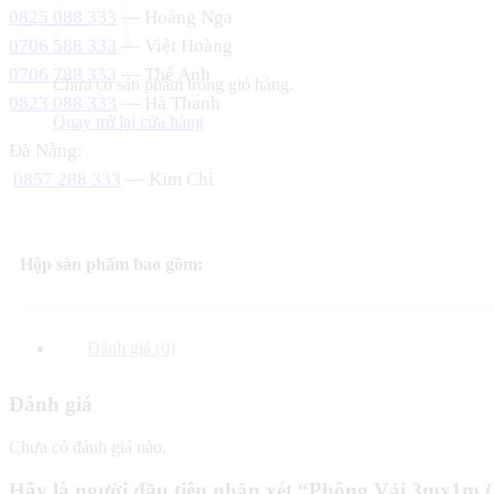
0825 088 333
— Hoàng Nga
0706 588 333
— Việt Hoàng
0706 788 333
— Thế Anh
Chưa có sản phẩm trong giỏ hàng.
0823 088 333
— Hà Thanh
Quay trở lại cửa hàng
Đà Nẵng:
0857 288 333
— Kim Chi
Hộp sản phẩm bao gồm:
Đánh giá (0)
Đánh giá
Chưa có đánh giá nào.
Hãy là người đầu tiên nhận xét “Phông Vải 3mx1m