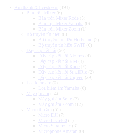
Âm thanh & livestream
(193)
Bàn trộn Mixer
(6)
Bàn trộn Mixer Rode
(5)
Bàn trộn Mixer Yamaha
(0)
Bàn trộn Mixer Zoom
(1)
Bộ truyền tín hiệu
(8)
Bộ truyền tín hiệu Hollyland
(2)
Bộ truyền tín hiệu SWIT
(6)
Dây cáp kết nối
(50)
Dây cáp kết nối Atomos
(4)
Dây cáp kết nối KM
(3)
Dây cáp kết nối Rode
(7)
Dây cáp kết nối SmallRig
(2)
Dây cáp kết nối Ugreen
(29)
Loa kiểm âm
(0)
Loa kiểm âm Yamaha
(0)
Máy ghi âm
(14)
Máy ghi âm Sony
(2)
Máy ghi âm Zoom
(12)
Micro thu âm
(51)
Micro DJI
(7)
Micro Insta360
(1)
Micro Saramonic
(3)
Microphone Amaran
(0)