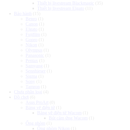
Thiết bị livestream Blackmagic
(35)
Thiết bị livestream Elgato
(11)
Bảo hành
(15)
Benro
(1)
Canon
(1)
Elgato
(1)
Fujifilm
(1)
Gopro
(1)
Nikon
(1)
Olympus
(1)
Panasonic
(1)
Pentax
(1)
Samyang
(1)
Sennhieser
(1)
Sigma
(1)
Sony
(1)
Tamron
(1)
Chưa phân loại
(4)
Đồ chơi
(6)
Asus ProArt
(0)
Bảng vẽ điện tử
(1)
Bảng vẽ điện tử Wacom
(1)
Bút cảm ứng Wacom
(1)
Ống nhòm
(1)
Ống nhòm Nikon
(1)