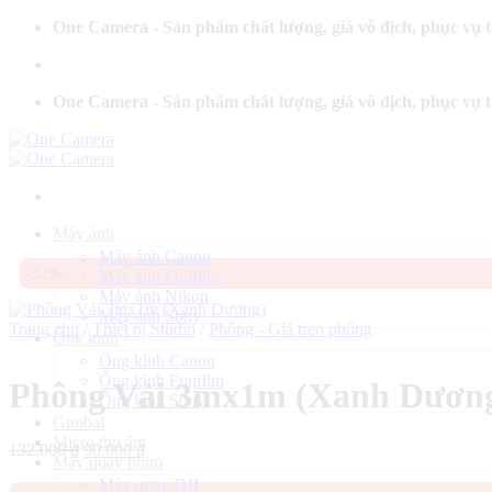
Bỏ
One Camera - Sản phẩm chất lượng, giá vô địch, phục vụ 
qua
nội
dung
One Camera - Sản phẩm chất lượng, giá vô địch, phục vụ 
Máy ảnh
Máy ảnh Canon
-32%
Máy ảnh Fujifilm
Máy ảnh Nikon
Máy ảnh Sony
Trang chủ
/
Thiết bị Studio
/
Phông - Giá treo phông
Ống kính
Ống kính Canon
Ống kính Fujifilm
Phông Vải 3mx1m (Xanh Dươn
Ống kính Sony
Gimbal
Micro thu âm
Giá
Giá
132.000
₫
90.000
₫
Máy quay phim
gốc
hiện
Máy quay DJI
là:
tại