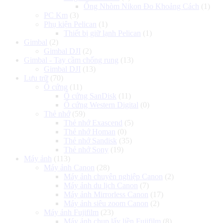
Ống Nhòm Nikon Đo Khoảng Cách
(1)
PC Km
(3)
Phụ kiện Pelican
(1)
Thiết bị giữ lạnh Pelican
(1)
Gimbal
(2)
Gimbal DJI
(2)
Gimbal - Tay cầm chống rung
(13)
Gimbal DJI
(13)
Lưu trữ
(70)
Ổ cứng
(11)
Ổ cứng SanDisk
(11)
Ổ cứng Western Digital
(0)
Thẻ nhớ
(59)
Thẻ nhớ Exascend
(5)
Thẻ nhớ Homan
(0)
Thẻ nhớ Sandisk
(35)
Thẻ nhớ Sony
(19)
Máy ảnh
(113)
Máy ảnh Canon
(28)
Máy ảnh chuyên nghiệp Canon
(2)
Máy ảnh du lịch Canon
(7)
Máy ảnh Mirrorless Canon
(17)
Máy ảnh siêu zoom Canon
(2)
Máy ảnh Fujifilm
(23)
Máy ảnh chụp lấy liền Fujifilm
(8)