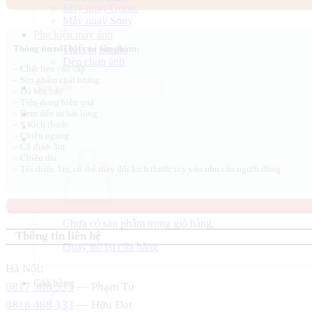
Máy quay Gopro
132.000 ₫.
là:
Máy quay Sony
90.000 ₫.
Phụ kiện máy ảnh
Thiết bị Studio
Thông tin nổi bật của sản phẩm:
Đèn chụp ảnh
– Chất liệu cao cấp
– Sản phẩm chất lượng
Tìm
– Độ bền cao
kiếm:
– Tiện dụng hiệu quả
– Đem đến sự hài lòng
– * Kích thước
– Chiều ngang
– Cố định 3m
– Chiều dài
– Tối thiểu 1m, có thể thay đổi kích thước tùy vào nhu cầu người dùng
Chưa có sản phẩm trong giỏ hàng.
Thông tin liên hệ
Quay trở lại cửa hàng
Hà Nội:
Giỏ hàng
0817 388 333
— Phạm Tú
0818 488 333
— Hữu Đạt