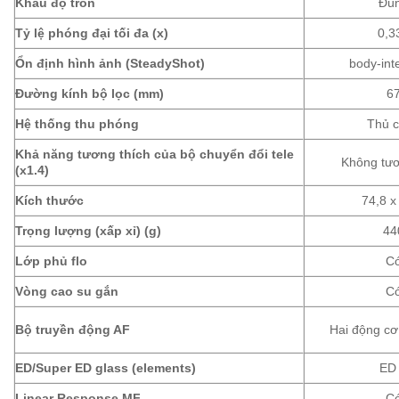
Khẩu độ tròn
Đú
Tỷ lệ phóng đại tối đa (x)
0,3
Ổn định hình ảnh (SteadyShot)
body-int
Đường kính bộ lọc (mm)
6
Hệ thống thu phóng
Thủ 
Khả năng tương thích của bộ chuyển đổi tele
Không tươ
(x1.4)
Kích thước
74,8 x
Trọng lượng (xấp xỉ) (g)
44
Lớp phủ flo
C
Vòng cao su gắn
C
Bộ truyền động AF
Hai động cơ
ED/Super ED glass (elements)
ED
Linear Response MF
C