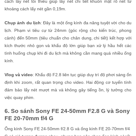
cách lấy nét tối thiểu giúp lấy nét chi tiết khuôn mặt rõ nét từ
khoảng cách lấy nét gần 0,19m.
Chụp ảnh du lịch
: Đây là một ống kính đa năng tuyệt vời cho du
lịch. Phạm vi tiêu cự từ 24mm (góc rộng cho kiến trúc, phong
cảnh) đến 50mm (tiêu chuẩn cho chân dung, chi tiết) kết hợp với
kích thước nhỏ gọn và khẩu độ lớn giúp bạn xử lý hầu hết các
tình huống chụp khi đi du lịch mà không cần mang quá nhiều ống
kính.
Vlog và video
: Khẩu độ F2.8 liên tục giúp duy trì độ phơi sáng ổn
định khi zoom, rất quan trọng cho video. Hai động cơ tuyến tính
đảm bảo lấy nét mượt mà và không gây tiếng ồn, lý tưởng cho
việc quay phim.
6. So sánh Sony FE 24-50mm F2.8 G và Sony
FE 20-70mm f/4 G
Ống kính Sony FE 24-50mm f/2.8 G và ống kính FE 20-70mm f/4