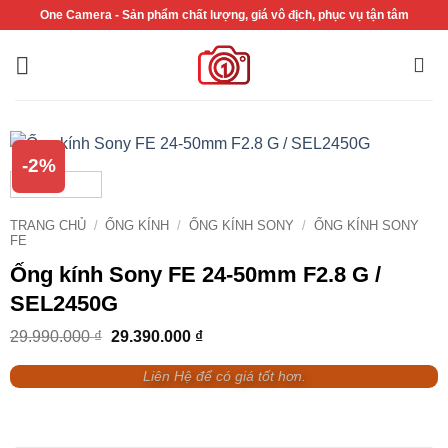
Bỏ
One Camera - Sản phẩm chất lượng, giá vô địch, phục vụ tận tâm
qua
nội
dung
-2%
TRANG CHỦ
/
ỐNG KÍNH
/
ỐNG KÍNH SONY
/
ỐNG KÍNH SONY
FE
Ống kính Sony FE 24-50mm F2.8 G /
SEL2450G
Giá
Giá
29.990.000
₫
29.390.000
₫
gốc
hiện
là:
tại
Liên Hệ để có giá tốt hơn.
29.990.000 ₫.
là:
29.390.000 ₫.