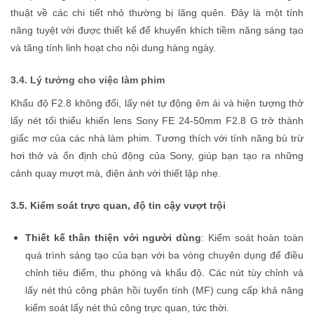
thuật về các chi tiết nhỏ thường bị lãng quên. Đây là một tính
năng tuyệt vời được thiết kế để khuyến khích tiềm năng sáng tạo
và tăng tính linh hoạt cho nội dung hàng ngày.
3.4. Lý tưởng cho việc làm phim
Khẩu độ F2.8 không đổi, lấy nét tự động êm ái và hiện tượng thở
lấy nét tối thiểu khiến lens Sony FE 24-50mm F2.8 G trở thành
giấc mơ của các nhà làm phim. Tương thích với tính năng bù trừ
hơi thở và ổn định chủ động của Sony, giúp bạn tạo ra những
cảnh quay mượt mà, điện ảnh với thiết lập nhẹ.
3.5. Kiểm soát trực quan, độ tin cậy vượt trội
Thiết kế thân thiện với người dùng
: Kiểm soát hoàn toàn
quá trình sáng tạo của bạn với ba vòng chuyên dụng để điều
chỉnh tiêu điểm, thu phóng và khẩu độ. Các nút tùy chỉnh và
lấy nét thủ công phản hồi tuyến tính (MF) cung cấp khả năng
kiểm soát lấy nét thủ công trực quan, tức thời.