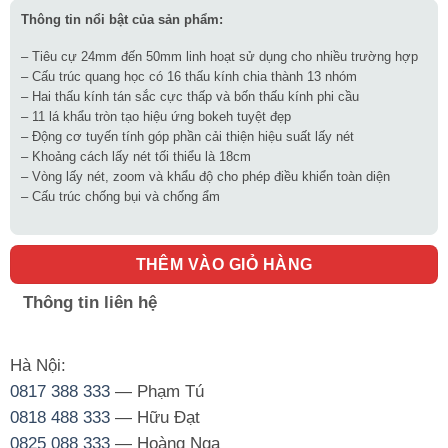
Thông tin nổi bật của sản phẩm:
– Tiêu cự 24mm đến 50mm linh hoạt sử dụng cho nhiều trường hợp
– Cấu trúc quang học có 16 thấu kính chia thành 13 nhóm
– Hai thấu kính tán sắc cực thấp và bốn thấu kính phi cầu
– 11 lá khẩu tròn tạo hiệu ứng bokeh tuyệt đẹp
– Động cơ tuyến tính góp phần cải thiện hiệu suất lấy nét
– Khoảng cách lấy nét tối thiểu là 18cm
– Vòng lấy nét, zoom và khẩu độ cho phép điều khiển toàn diện
– Cấu trúc chống bụi và chống ẩm
THÊM VÀO GIỎ HÀNG
Thông tin liên hệ
Hà Nội:
0817 388 333
— Phạm Tú
0818 488 333
— Hữu Đạt
0825 088 333
— Hoàng Nga