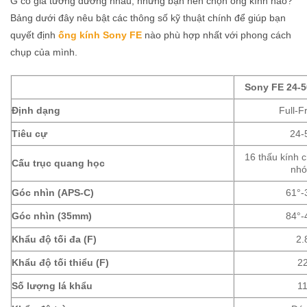
G có giá tương đương nhau, nhưng bạn nên chọn ống kính nào?
Bảng dưới đây nêu bật các thông số kỹ thuật chính để giúp bạn
quyết định
ống kính Sony FE
nào phù hợp nhất với phong cách
chụp của mình.
Sony FE 24-5
Định dạng
Full-
Tiêu cự
24-
16 thấu kính c
Cấu trục quang học
nh
Góc nhìn (APS-C)
61°-
Góc nhìn (35mm)
84°-
Khẩu độ tối đa (F)
2.
Khẩu độ tối thiểu (F)
2
Số lượng lá khẩu
1