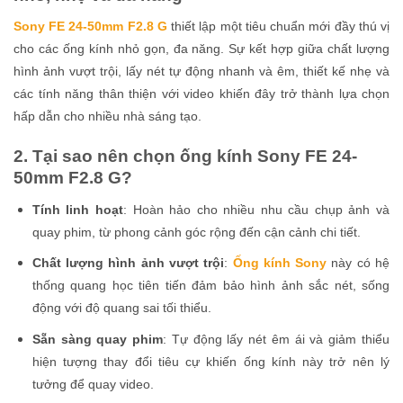
Sony FE 24-50mm F2.8 G
thiết lập một tiêu chuẩn mới đầy thú vị
cho các ống kính nhỏ gọn, đa năng. Sự kết hợp giữa chất lượng
hình ảnh vượt trội, lấy nét tự động nhanh và êm, thiết kế nhẹ và
các tính năng thân thiện với video khiến đây trở thành lựa chọn
hấp dẫn cho nhiều nhà sáng tạo.
2. Tại sao nên chọn ống kính Sony FE 24-
50mm F2.8 G?
Tính linh hoạt
: Hoàn hảo cho nhiều nhu cầu chụp ảnh và
quay phim, từ phong cảnh góc rộng đến cận cảnh chi tiết.
Chất lượng hình ảnh vượt trội
:
Ống kính Sony
này có hệ
thống quang học tiên tiến đảm bảo hình ảnh sắc nét, sống
động với độ quang sai tối thiểu.
Sẵn sàng quay phim
: Tự động lấy nét êm ái và giảm thiểu
hiện tượng thay đổi tiêu cự khiến ống kính này trở nên lý
tưởng để quay video.