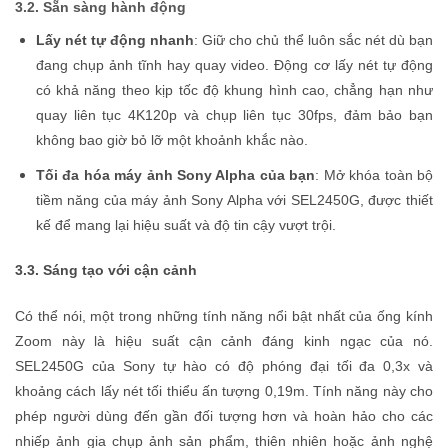
3.2. Sẵn sàng hành động
Lấy nét tự động nhanh
: Giữ cho chủ thể luôn sắc nét dù bạn
đang chụp ảnh tĩnh hay quay video. Động cơ lấy nét tự động
có khả năng theo kịp tốc độ khung hình cao, chẳng hạn như
quay liên tục 4K120p và chụp liên tục 30fps, đảm bảo bạn
không bao giờ bỏ lỡ một khoảnh khắc nào.
Tối đa hóa máy ảnh Sony Alpha của bạn
: Mở khóa toàn bộ
tiềm năng của máy ảnh Sony Alpha với SEL2450G, được thiết
kế để mang lại hiệu suất và độ tin cậy vượt trội.
3.3. Sáng tạo với cận cảnh
Có thể nói, một trong những tính năng nổi bật nhất của ống kính
Zoom này là hiệu suất cận cảnh đáng kinh ngạc của nó.
SEL2450G của Sony tự hào có độ phóng đại tối đa 0,3x và
khoảng cách lấy nét tối thiểu ấn tượng 0,19m. Tính năng này cho
phép người dùng đến gần đối tượng hơn và hoàn hảo cho các
nhiếp ảnh gia chụp ảnh sản phẩm, thiên nhiên hoặc ảnh nghệ