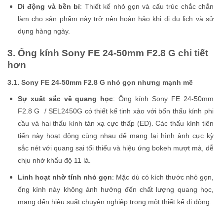
Di động và bền bỉ
: Thiết kế nhỏ gọn và cấu trúc chắc chắn
làm cho sản phẩm này trở nên hoàn hảo khi đi du lịch và sử
dụng hàng ngày.
3. Ống kính Sony FE 24-50mm F2.8 G chi tiết
hơn
3.1. Sony FE 24-50mm F2.8 G nhỏ gọn nhưng mạnh mẽ
Sự xuất sắc về quang học
: Ống kính Sony FE 24-50mm
F2.8 G / SEL2450G
có thiết kế tinh xảo với bốn thấu kính phi
cầu và hai thấu kính tán xạ cực thấp (ED). Các thấu kính tiên
tiến này hoạt động cùng nhau để mang lại hình ảnh cực kỳ
sắc nét với quang sai tối thiểu và hiệu ứng bokeh mượt mà, dễ
chịu nhờ khẩu độ 11 lá.
Linh hoạt nhờ tính nhỏ gọn
: Mặc dù có kích thước nhỏ gọn,
ống kính này không ảnh hưởng đến chất lượng quang học,
mang đến hiệu suất chuyên nghiệp trong một thiết kế di động.