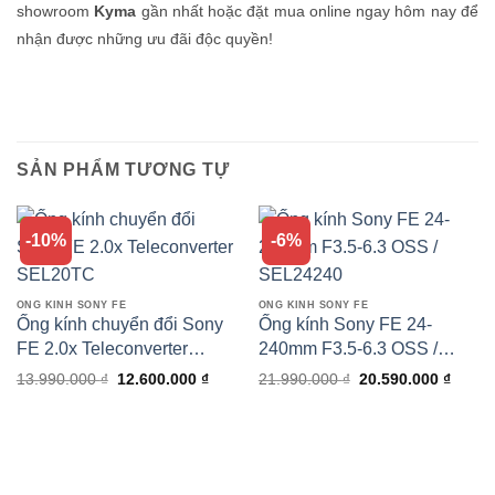
showroom
Kyma
gần nhất hoặc đặt mua online ngay hôm nay để
nhận được những ưu đãi độc quyền!
SẢN PHẨM TƯƠNG TỰ
-10%
-6%
ỐNG KÍNH SONY FE
ỐNG KÍNH SONY FE
Ống kính chuyển đổi Sony
Ống kính Sony FE 24-
FE 2.0x Teleconverter
240mm F3.5-6.3 OSS /
SEL20TC
SEL24240
Giá
Giá
Giá
Giá
13.990.000
₫
12.600.000
₫
21.990.000
₫
20.590.000
₫
gốc
hiện
gốc
hiện
là:
tại
là:
tại
13.990.000 ₫.
là:
21.990.000 ₫.
là:
12.600.000 ₫.
20.590