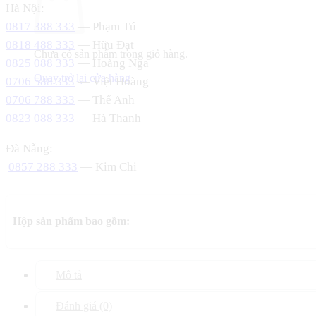
Hà Nội:
0817 388 333
— Phạm Tú
0818 488 333
— Hữu Đạt
Chưa có sản phẩm trong giỏ hàng.
0825 088 333
— Hoàng Nga
Quay trở lại cửa hàng
0706 588 333
— Việt Hoàng
0706 788 333
— Thế Anh
0823 088 333
— Hà Thanh
Đà Nẵng:
0857 288 333
— Kim Chi
Hộp sản phẩm bao gồm:
Mô tả
Đánh giá (0)