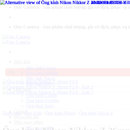
Bỏ
One Camera - Sản phẩm chất lượng, giá vô địch, phục vụ 
qua
nội
dung
One Camera - Sản phẩm chất lượng, giá vô địch, phục vụ 
Máy ảnh
Máy ảnh Canon
-1%
Máy ảnh Fujifilm
Máy ảnh Nikon
Máy ảnh Sony
Ống kính
Ống kính Canon
Ống kính Fujifilm
Ống kính Sony
Gimbal
Trang chủ
/
Ống kính
/
Ống kính Nikon
/
Ống kính Nikon Z
Micro thu âm
Máy quay phim
Máy quay DJI