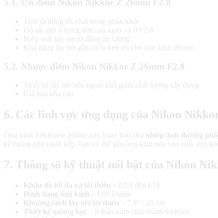
5.1. Ưu điểm Nikon Nikkor Z 26mm F2.8
Tính di động tốt nhất trong phân khúc
Độ sắc nét ở trung tâm cao ngay cả ở f/2.8
Hiệu suất lấy nét tự động ấn tượng
Khả năng lấy nét gần và bokeh tốt cho ống kính 26mm
5.2. Nhược điểm Nikon Nikkor Z 26mm F2.8
Thiết kế lấy nét bên ngoài làm giảm chất lượng xây dựng
Giá bán khá cao
6. Các lĩnh vực ứng dụng của Nikon Nikk
Ống kính full-frame 26mm này hoàn hảo cho
nhiếp ảnh đường phố,
kế mỏng như bánh kếp, bạn có thể gắn ống kính này vào máy ảnh kh
7. Thông số kỹ thuật nổi bật của Nikon N
Khẩu độ tối đa và tối thiểu –
f/2.8 đến f/16
Định dạng ống kính
– Full-Frame
Khoảng cách lấy nét tối thiểu
– 7,9″ / 20 cm
Thiết kế quang học
– 8 thấu kính chia thành 6 nhóm