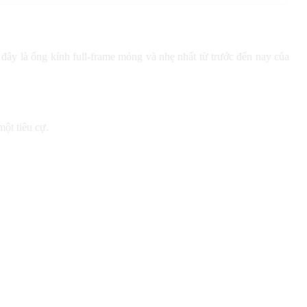
ây là ống kính full-frame mỏng và nhẹ nhất từ ​​trước đến nay của
ột tiêu cự.