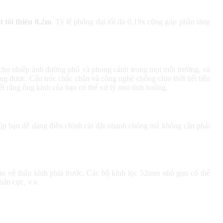
 tối thiểu 0,2m
. Tỷ lệ phóng đại tối đa 0,19x cũng góp phần tăng
g cho nhiếp ảnh đường phố và phong cảnh trong mọi môi trường, và
g được. Cấu trúc chắc chắn và công nghệ chống chịu thời tiết tiên
iết rằng ống kính của bạn có thể xử lý mọi tình huống.
p bạn dễ dàng điều chỉnh cài đặt nhanh chóng mà không cần phải
ảo vệ thấu kính phía trước. Các bộ kính lọc 52mm nhỏ gọn có thể
ân cực, v.v.