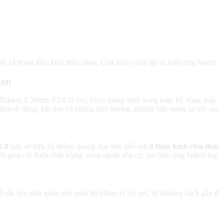
ay cả trong điều kiện thiếu sáng. Ống kính cũng tạo ra hiệu ứng boke
gọn
 Nikkor Z 26mm F2.8 là
ống kính
mỏng nhất trong toàn bộ dòng máy ả
ọn di động, kín đáo và không phô trương, nhưng vẫn mang lại kết quả 
2.8
này sở hữu hệ thống quang học tiên tiến với
8 thấu kính chia thà
lá giúp cải thiện chất lượng vùng ngoài tiêu cự, tạo hiệu ứng bokeh tuy
độ sắc nét nhất quán trên toàn bộ phạm vi lấy nét, từ khoảng cách g