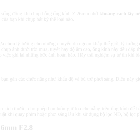
ộng sống động khi chụp bằng ống kính Z 26mm nhờ
khoảng cách lấy nét
của bạn khi chụp bất kỳ thể loại nào.
h lựa chọn lý tưởng cho những chuyến du ngoạn khắp thế giới, lý tưởn
 chụp ảnh dưới trời mưa, tuyết hay độ ẩm cao, ống kính này đều đáp ứn
o việc ghi lại những bức ảnh hoàn hảo. Hãy trải nghiệm sự tự tin khi b
ạn gán các chức năng như khẩu độ và bù trừ phơi sáng. Điều này giú
 kích thước, cho phép bạn luôn giữ loa che nắng trên ống kính để b
uật khi quay phim hoặc phơi sáng lâu khi sử dụng bộ lọc ND, bộ lọc ph
 26mm F2.8