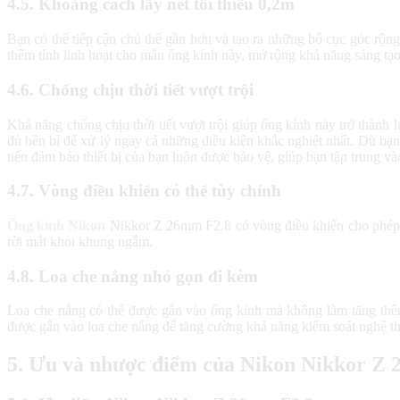
4.5. Khoảng cách lấy nét tối thiểu 0,2m
Bạn có thể tiếp cận chủ thể gần hơn và tạo ra những bố cục góc r
thêm tính linh hoạt cho mẫu ống kính này, mở rộng khả năng sáng tạo 
4.6. Chống chịu thời tiết vượt trội
Khả năng chống chịu thời tiết vượt trội giúp ống kính này trở thàn
đủ bền bỉ để xử lý ngay cả những điều kiện khắc nghiệt nhất. Dù bạn
tiến đảm bảo thiết bị của bạn luôn được bảo vệ, giúp bạn tập trung và
4.7. Vòng điều khiển có thể tùy chỉnh
Ống kính Nikon
Nikkor Z 26mm F2.8 có vòng điều khiển cho phép b
rời mắt khỏi khung ngắm.
4.8. Loa che nắng nhỏ gọn đi kèm
Loa che nắng có thể được gắn vào ống kính mà không làm tăng thêm
được gắn vào loa che nắng để tăng cường khả năng kiểm soát nghệ th
5. Ưu và nhược điểm của Nikon Nikkor Z