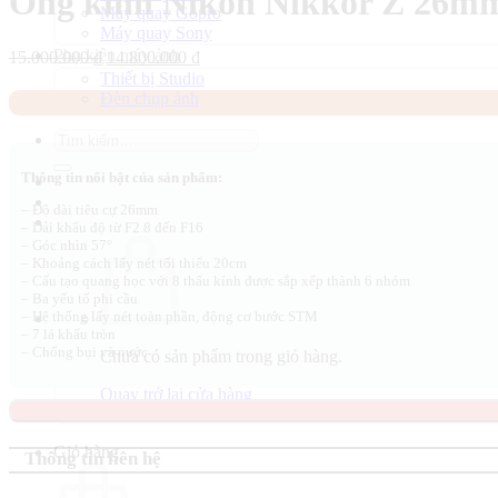
Ống kính Nikon Nikkor Z 26mm
Máy quay Gopro
Máy quay Sony
Phụ kiện máy ảnh
Giá
Giá
15.000.000
₫
14.800.000
₫
gốc
hiện
Thiết bị Studio
là:
tại
Đèn chụp ảnh
15.000.000 ₫.
là:
14.800.000 ₫.
Tìm
kiếm:
Thông tin nổi bật của sản phẩm:
– Độ dài tiêu cự 26mm
– Dải khẩu độ từ F2.8 đến F16
– Góc nhìn 57°
– Khoảng cách lấy nét tối thiểu 20cm
– Cấu tạo quang học với 8 thấu kính được sắp xếp thành 6 nhóm
– Ba yếu tố phi cầu
– Hệ thống lấy nét toàn phần, động cơ bước STM
– 7 lá khẩu tròn
– Chống bụi và nước
Chưa có sản phẩm trong giỏ hàng.
Quay trở lại cửa hàng
Giỏ hàng
Thông tin liên hệ