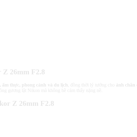
or Z 26mm F2.8
 ẩm thực, phong cảnh và du lịch
, đồng thời lý tưởng cho
ảnh chân 
ông gương lật Nikon mà không hề cảm thấy nặng nề.
ikkor Z 26mm F2.8