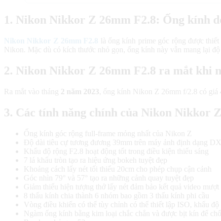
1. Nikon Nikkor Z 26mm F2.8: Ống kính d
Nikon Nikkor Z 26mm F2.8
là ống kính prime góc rộng được thiết 
Nikon. Mặc dù có kích thước nhỏ gọn, ống kính này vẫn mang lại độ s
2. Nikon Nikkor Z 26mm F2.8 ra mắt khi 
Ra mắt vào tháng
2 năm 2023
, ống kính Nikon Z 26mm f/2.8 có giá
3. Các tính năng chính của Nikon Nikkor
Ống kính góc rộng full-frame mỏng nhất của Nikon Z
Độ dài tiêu cự tương đương 39mm trên máy ảnh định dạng D
Khẩu độ rộng F2.8 hoạt động tốt trong điều kiện thiếu sáng
7 lá khẩu tròn tạo ra hiệu ứng bokeh tuyệt đẹp
Khoảng cách lấy nét tối thiểu 20cm cho phép chụp cận cảnh
Góc nhìn 79° và 57° tạo ra những cảnh quay tuyệt đẹp
Giảm thiểu hiện tượng thở lấy nét đảm bảo kết quả video mượt
8 thấu kính chia thành 6 nhóm bao gồm 3 thấu kính phi cầu
Vòng điều khiển có thể tùy chỉnh có thể thiết lập ISO, khẩu đ
Ngàm ống kính bằng kim loại chắc chắn và được bịt kín để ch