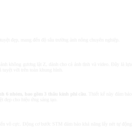
h tuyệt đẹp, mang đến độ sâu trường ảnh nông chuyên nghiệp.
nh không gương lật Z, dành cho cả ảnh tĩnh và video. Đây là lựa
tuyệt vời trên toàn khung hình.
nh 6 nhóm, bao gồm 3 thấu kính phi cầu
. Thiết kế này đảm bảo
ệt đẹp cho hiệu ứng sáng tạo.
ần đến vô cực. Động cơ bước STM đảm bảo khả năng lấy nét tự động