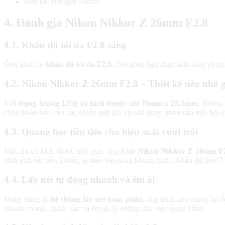
Ren lọc nhỏ gọn 52mm
4. Đánh giá Nikon Nikkor Z 26mm F2.8
4.1. Khẩu độ tối đa f/2.8 sáng
Ống kính có
khẩu độ tối đa f/2.8
, cho phép bạn chụp ảnh sáng rõ ng
4.2. Nikon Nikkor Z 26mm F2.8 – Thiết kế siêu nhỏ 
Với
trọng lượng 125g và kích thước chỉ 70mm x 23,5mm
, Nikon
chọn hoàn hảo cho các nhiếp ảnh gia và nhà quay phim cần một lựa ch
4.3. Quang học tiên tiến cho hiệu suất vượt trội
Mặc dù có kích thước nhỏ gọn, ống kính
Nikon Nikkor Z 26mm F
hình ảnh sắc nét, không bị méo trên toàn khung hình. Khẩu độ tròn 7 
4.4. Lấy nét tự động nhanh và êm ái
Được trang bị
hệ thống lấy nét toàn phần
, ống kính này mang lại 
nhanh chóng, chính xác và êm ái, lý tưởng cho việc quay video.