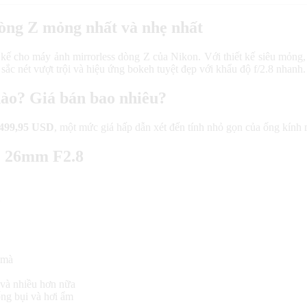
òng Z mỏng nhất và nhẹ nhất
kế cho máy ảnh mirrorless dòng Z của Nikon. Với thiết kế siêu mỏng, đ
ắc nét vượt trội và hiệu ứng bokeh tuyệt đẹp với khẩu độ f/2.8 nhanh.
nào? Giá bán bao nhiêu?
499,95 USD
, một mức giá hấp dẫn xét đến tính nhỏ gọn của ống kính m
 Z 26mm F2.8
X
 mà
ộ và nhiều hơn nữa
ống bụi và hơi ẩm