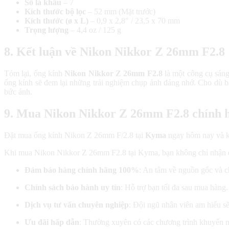
Số lá khẩu
– 7
Kích thước bộ lọc
– 52 mm (Mặt trước)
Kích thước (ø x L)
– 0,9 x 2,8″ / 23,5 x 70 mm
Trọng lượng
– 4,4 oz / 125 g
8. Kết luận về Nikon Nikkor Z 26mm F2.8
Tóm lại, ống kính
Nikon Nikkor Z 26mm F2.8
là một công cụ sáng
ống kính sẽ đem lại những trải nghiệm chụp ảnh đáng nhớ. Cho dù bạ
bức ảnh.
9. Mua Nikon Nikkor Z 26mm F2.8 chính 
Đặt mua ống kính Nikon Z 26mm F/2.8 tại
Kyma
ngay hôm nay và kh
Khi mua Nikon Nikkor Z 26mm F2.8 tại Kyma, bạn không chỉ nhận đượ
Đảm bảo hàng chính hãng 100%
: An tâm về nguồn gốc và c
Chính sách bảo hành uy tín
: Hỗ trợ bạn tối đa sau mua hàng.
Dịch vụ tư vấn chuyên nghiệp
: Đội ngũ nhân viên am hiểu s
Ưu đãi hấp dẫn
: Thường xuyên có các chương trình khuyến m