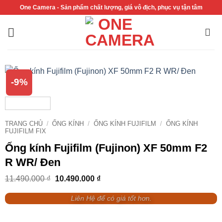
Bỏ
One Camera - Sản phẩm chất lượng, giá vô địch, phục vụ tận tâm
qua
nội
dung
-9%
TRANG CHỦ
/
ỐNG KÍNH
/
ỐNG KÍNH FUJIFILM
/
ỐNG KÍNH
FUJIFILM FIX
Ống kính Fujifilm (Fujinon) XF 50mm F2
R WR/ Đen
Giá
Giá
11.490.000
₫
10.490.000
₫
gốc
hiện
là:
tại
Liên Hệ để có giá tốt hơn.
11.490.000 ₫.
là:
10.490.000 ₫.