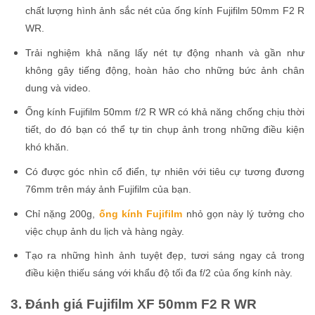
chất lượng hình ảnh sắc nét của ống kính Fujifilm 50mm F2 R
WR.
Trải nghiệm khả năng lấy nét tự động nhanh và gần như
không gây tiếng động, hoàn hảo cho những bức ảnh chân
dung và video.
Ống kính Fujifilm 50mm f/2 R WR có khả năng chống chịu thời
tiết, do đó bạn có thể tự tin chụp ảnh trong những điều kiện
khó khăn.
Có được góc nhìn cổ điển, tự nhiên với tiêu cự tương đương
76mm trên máy ảnh Fujifilm của bạn.
Chỉ nặng 200g,
ống kính Fujifilm
nhỏ gọn này lý tưởng cho
việc chụp ảnh du lịch và hàng ngày.
Tạo ra những hình ảnh tuyệt đẹp, tươi sáng ngay cả trong
điều kiện thiếu sáng với khẩu độ tối đa f/2 của ống kính này.
3. Đánh giá Fujifilm XF 50mm F2 R WR