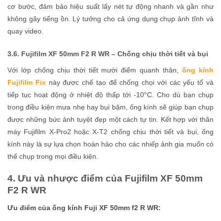
cơ bước, đảm bảo hiệu suất lấy nét tự động nhanh và gần như
không gây tiếng ồn. Lý tưởng cho cả ứng dụng chụp ảnh tĩnh và
quay video.
3.6. Fujifilm XF 50mm F2 R WR – Chống chịu thời tiết và bụi
Với lớp chống chịu thời tiết mười điểm quanh thân,
ống kính
Fujifilm Fix
này được chế tạo để chống chọi với các yếu tố và
tiếp tục hoạt động ở nhiệt độ thấp tới -10°C. Cho dù bạn chụp
trong điều kiện mưa nhẹ hay bụi bặm, ống kính sẽ giúp bạn chụp
được những bức ảnh tuyệt đẹp một cách tự tin. Kết hợp với thân
máy Fujifilm X-Pro2 hoặc X-T2 chống chịu thời tiết và bụi, ống
kính này là sự lựa chọn hoàn hảo cho các nhiếp ảnh gia muốn có
thể chụp trong mọi điều kiện.
4. Ưu và nhược điểm của Fujifilm XF 50mm
F2 R WR
Ưu điểm của ống kính Fuji XF 50mm f2 R WR: