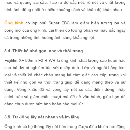
màu và quang sai cầu. Tạo ra độ sắc nét, rõ nét và chất lượng
hình ảnh đồng nhất ở nhiều khoảng cách và khẩu độ khác nhau.
Ống kính
có lớp phủ Super EBC làm giảm hiện tượng lóa và
bóng mờ của ống kính, cải thiện độ tương phản và màu sắc ngay
cả trong những tình huống ánh sáng khắc nghiệt.
3.4. Thiết kế nhỏ gọn, nhẹ và thời trang
Fujifilm XF 50mm F2 R WR là ống kính chất lượng cao hoàn hảo
cho bất kỳ ai nghiêm túc với nhiếp ảnh. Lớp vỏ ngoài bằng kim
loại và thiết kế chắc chắn mang lại cảm giác cao cấp, trong khi
thiết kế nhỏ gọn và thời trang giúp dễ dàng mang theo và sử
dụng. Vòng khẩu độ và vòng lấy nét có các điểm dừng nhấp
chính xác và giảm chấn mượt mà để dễ vận hành, giúp bạn dễ
dàng chụp được bức ảnh hoàn hảo mọi lúc.
3.5. Tự động lấy nét nhanh và im lặng
Ống kính có hệ thống lấy nét bên trong được điều khiển bởi động