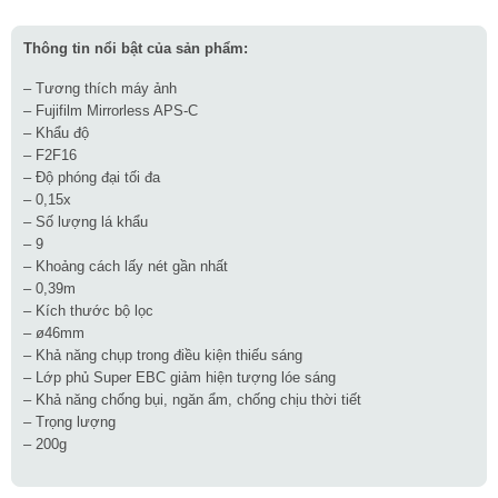
Thông tin nổi bật của sản phẩm:
– Tương thích máy ảnh
– Fujifilm Mirrorless APS-C
– Khẩu độ
– F2F16
– Độ phóng đại tối đa
– 0,15x
– Số lượng lá khẩu
– 9
– Khoảng cách lấy nét gần nhất
– 0,39m
– Kích thước bộ lọc
– ø46mm
– Khả năng chụp trong điều kiện thiếu sáng
– Lớp phủ Super EBC giảm hiện tượng lóe sáng
– Khả năng chống bụi, ngăn ẩm, chống chịu thời tiết
– Trọng lượng
– 200g