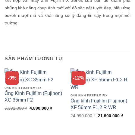
Kết hợp với máy ảnh Fujifilm X Series của bạn để khám phá
những khả năng chụp ảnh mới với độ sắc nét tuyệt đẹp, hiệu ứng
bokeh mượt mà và khả năng xử lý đáng tin cậy trong mọi môi
trường.
SẢN PHẨM TƯƠNG TỰ
-9%
-12%
ỐNG KÍNH FUJIFILM FIX
Ống Kính Fujifilm (Fujinon)
ỐNG KÍNH FUJIFILM FIX
XC 35mm F2
Ống kính Fujifilm (Fujinon)
XF 56mm F1.2 R WR
Giá
Giá
5.391.000
₫
4.890.000
₫
gốc
hiện
Giá
Giá
là:
tại
24.990.000
₫
21.900.000
₫
gốc
hiện
5.391.000 ₫.
là:
là:
tại
4.890.000 ₫.
24.990.000 ₫.
là:
21.900