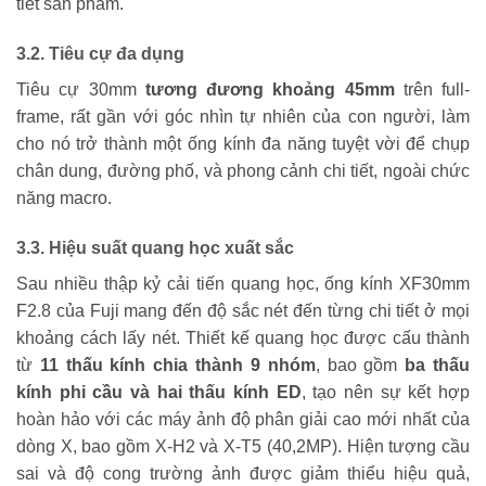
tiết sản phẩm.
3.2. Tiêu cự đa dụng
Tiêu cự 30mm
tương đương khoảng 45mm
trên full-
frame, rất gần với góc nhìn tự nhiên của con người, làm
cho nó trở thành một ống kính đa năng tuyệt vời để chụp
chân dung, đường phố, và phong cảnh chi tiết, ngoài chức
năng macro.
3.3. Hiệu suất quang học xuất sắc
Sau nhiều thập kỷ cải tiến quang học, ống kính XF30mm
F2.8 của Fuji mang đến độ sắc nét đến từng chi tiết ở mọi
khoảng cách lấy nét. Thiết kế quang học được cấu thành
từ
11 thấu kính chia thành 9 nhóm
, bao gồm
ba thấu
kính phi cầu và hai thấu kính ED
, tạo nên sự kết hợp
hoàn hảo với các máy ảnh độ phân giải cao mới nhất của
dòng X, bao gồm X-H2 và X-T5 (40,2MP). Hiện tượng cầu
sai và độ cong trường ảnh được giảm thiểu hiệu quả,