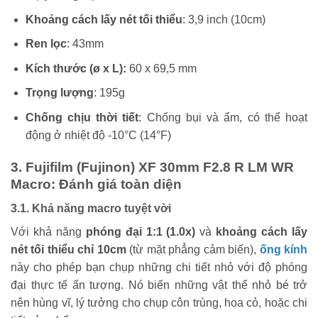
Khoảng cách lấy nét tối thiểu
: 3,9 inch (10cm)
Ren lọc
: 43mm
Kích thước (ø x L):
60 x 69,5 mm
Trọng lượng
: 195g
Chống chịu thời tiết
: Chống bụi và ẩm, có thể hoạt
động ở nhiệt độ -10°C (14°F)
3. Fujifilm (Fujinon) XF 30mm F2.8 R LM WR
Macro: Đánh giá toàn diện
3.1. Khả năng macro tuyệt vời
Với khả năng
phóng đại 1:1 (1.0x)
và
khoảng cách lấy
nét tối thiểu chỉ 10cm
(từ mặt phẳng cảm biến),
ống kính
này cho phép bạn chụp những chi tiết nhỏ với độ phóng
đại thực tế ấn tượng. Nó biến những vật thể nhỏ bé trở
nên hùng vĩ, lý tưởng cho chụp côn trùng, hoa cỏ, hoặc chi