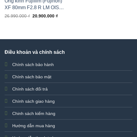
Ống kính Fujifilm (Fujinon)
XF 80mm F2.8 R LM OIS
WR Macro
Giá
Giá
26.990.000
₫
20.900.000
₫
gốc
hiện
là:
tại
26.990.000 ₫.
là:
20.900.000 ₫.
Điều khoản và chính sách
Chính sách bảo hành
Chính sách bảo mật
Chính sách đổi trả
Chính sách giao hàng
Chinh sách kiểm hàng
Hướng dẫn mua hàng