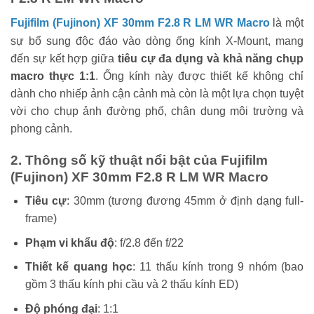
Fujifilm (Fujinon) XF 30mm F2.8 R LM WR Macro
là một
sự bổ sung độc đáo vào dòng ống kính X-Mount, mang
đến sự kết hợp giữa
tiêu cự đa dụng và khả năng chụp
macro thực 1:1
. Ống kính này được thiết kế không chỉ
dành cho nhiếp ảnh cận cảnh mà còn là một lựa chọn tuyệt
vời cho chụp ảnh đường phố, chân dung môi trường và
phong cảnh.
2. Thông số kỹ thuật nổi bật của Fujifilm
(Fujinon) XF 30mm F2.8 R LM WR Macro
Tiêu cự
: 30mm (tương đương 45mm ở định dạng full-
frame)
Phạm vi khẩu độ
: f/2.8 đến f/22
Thiết kế quang học
: 11 thấu kính trong 9 nhóm (bao
gồm 3 thấu kính phi cầu và 2 thấu kính ED)
Độ phóng đại
: 1:1