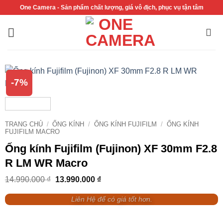
Bỏ
One Camera - Sản phẩm chất lượng, giá vô địch, phục vụ tận tâm
qua
nội
dung
-7%
TRANG CHỦ
/
ỐNG KÍNH
/
ỐNG KÍNH FUJIFILM
/
ỐNG KÍNH
FUJIFILM MACRO
Ống kính Fujifilm (Fujinon) XF 30mm F2.8
R LM WR Macro
Giá
Giá
14.990.000
₫
13.990.000
₫
gốc
hiện
là:
tại
Liên Hệ để có giá tốt hơn.
14.990.000 ₫.
là:
13.990.000 ₫.