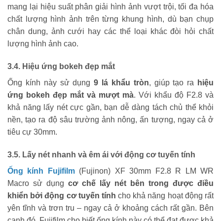
mang lại hiệu suất phân giải hình ảnh vượt trội, tối đa hóa
chất lượng hình ảnh trên từng khung hình, dù bạn chụp
chân dung, ảnh cưới hay các thể loại khác đòi hỏi chất
lượng hình ảnh cao.
3.4. Hiệu ứng bokeh đẹp mắt
Ống kính này sử dụng
9 lá khẩu tròn
, giúp tạo ra
hiệu
ứng bokeh đẹp mắt và mượt mà
. Với khẩu độ F2.8 và
khả năng lấy nét cực gần, bạn dễ dàng tách chủ thể khỏi
nền, tạo ra độ sâu trường ảnh nông, ấn tượng, ngay cả ở
tiêu cự 30mm.
3.5. Lấy nét nhanh và êm ái với động cơ tuyến tính
Ống kính Fujifilm
(Fujinon) XF 30mm F2.8 R LM WR
Macro sử dụng
cơ chế lấy nét bên trong được điều
khiển bởi động cơ tuyến tính
cho khả năng hoạt động rất
yên tĩnh và trơn tru – ngay cả ở khoảng cách rất gần. Bên
cạnh đó, Fujifilm cho biết ống kính này có thể đạt được khả