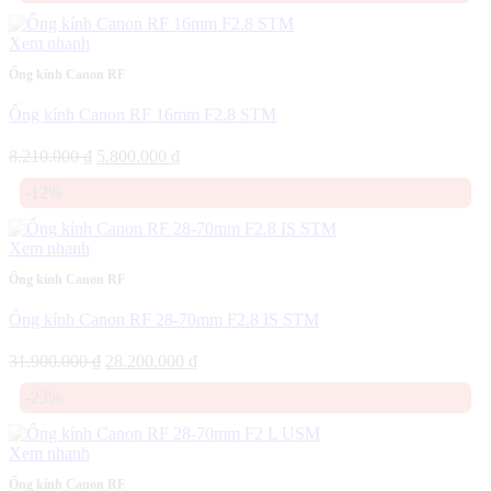
45.000.000 ₫.
là:
36.590.000 ₫.
Xem nhanh
Ống kính Canon RF
Ống kính Canon RF 16mm F2.8 STM
Giá
Giá
8.210.000
₫
5.800.000
₫
gốc
hiện
-12%
là:
tại
8.210.000 ₫.
là:
5.800.000 ₫.
Xem nhanh
Ống kính Canon RF
Ống kính Canon RF 28-70mm F2.8 IS STM
Giá
Giá
31.900.000
₫
28.200.000
₫
gốc
hiện
-23%
là:
tại
31.900.000 ₫.
là:
28.200.000 ₫.
Xem nhanh
Ống kính Canon RF