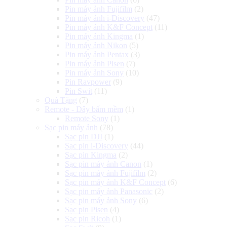
Pin máy ảnh Fujifilm
(2)
Pin máy ảnh i-Discovery
(47)
Pin máy ảnh K&F Concept
(11)
Pin máy ảnh Kingma
(1)
Pin máy ảnh Nikon
(5)
Pin máy ảnh Pentax
(3)
Pin máy ảnh Pisen
(7)
Pin máy ảnh Sony
(10)
Pin Ravpower
(9)
Pin Swit
(11)
Quà Tặng
(7)
Remote - Dây bấm mềm
(1)
Remote Sony
(1)
Sạc pin máy ảnh
(78)
Sạc pin DJI
(1)
Sạc pin i-Discovery
(44)
Sạc pin Kingma
(2)
Sạc pin máy ảnh Canon
(1)
Sạc pin máy ảnh Fujifilm
(2)
Sạc pin máy ảnh K&F Concept
(6)
Sạc pin máy ảnh Panasonic
(2)
Sạc pin máy ảnh Sony
(6)
Sạc pin Pisen
(4)
Sạc pin Ricoh
(1)