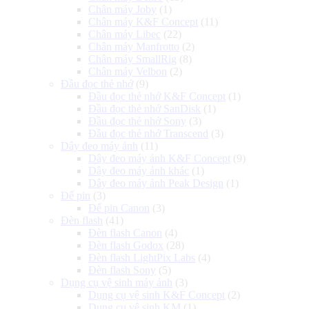
Chân máy Joby
(1)
Chân máy K&F Concept
(11)
Chân máy Libec
(22)
Chân máy Manfrotto
(2)
Chân máy SmallRig
(8)
Chân máy Velbon
(2)
Đầu đọc thẻ nhớ
(9)
Đầu đọc thẻ nhớ K&F Concept
(1)
Đầu đọc thẻ nhớ SanDisk
(1)
Đầu đọc thẻ nhớ Sony
(3)
Đầu đọc thẻ nhớ Transcend
(3)
Dây đeo máy ảnh
(11)
Dây đeo máy ảnh K&F Concept
(9)
Dây đeo máy ảnh khác
(1)
Dây đeo máy ảnh Peak Design
(1)
Đế pin
(3)
Đế pin Canon
(3)
Đèn flash
(41)
Đèn flash Canon
(4)
Đèn flash Godox
(28)
Đèn flash LightPix Labs
(4)
Đèn flash Sony
(5)
Dụng cụ vệ sinh máy ảnh
(3)
Dụng cụ vệ sinh K&F Concept
(2)
Dụng cụ vệ sinh KM
(1)