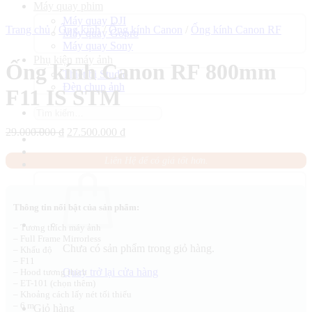
Máy quay phim
Máy quay DJI
Trang chủ
/
Ống kính
/
Ống kính Canon
/
Ống kính Canon RF
Máy quay Gopro
Máy quay Sony
Phụ kiện máy ảnh
Ống kính Canon RF 800mm
Thiết bị Studio
Đèn chụp ảnh
F11 IS STM
Tìm
kiếm:
Giá
Giá
29.000.000
₫
27.500.000
₫
gốc
hiện
là:
tại
Liên Hệ để có giá tốt hơn.
29.000.000 ₫.
là:
27.500.000 ₫.
Thông tin nổi bật của sản phẩm:
– Tương thích máy ảnh
– Full Frame Mirrorless
Chưa có sản phẩm trong giỏ hàng.
– Khẩu độ
– F11
Quay trở lại cửa hàng
– Hood tương thích
– ET-101 (chọn thêm)
– Khoảng cách lấy nét tối thiểu
– 6 m
Giỏ hàng