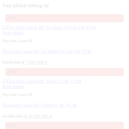
Sản phẩm tương tự
-20%
Xem nhanh
Ống kính Canon RF
Ống kính Canon RF 24-50mm F4.5-6.3 IS STM
Giá
Giá
9.890.000
₫
7.900.000
₫
gốc
hiện
-19%
là:
tại
9.890.000 ₫.
là:
7.900.000 ₫.
Xem nhanh
Ống kính Canon RF
Ống kính Canon RF 35mm F1.4L VCM
Giá
Giá
45.000.000
₫
36.590.000
₫
gốc
hiện
-29%
là:
tại