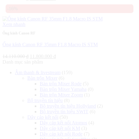
gốc
hiện
-16%
là:
tại
65.000.000 ₫.
là:
50.800.000 ₫.
Xem nhanh
Ống kính Canon RF
Ống kính Canon RF 35mm F1.8 Macro IS STM
Giá
Giá
14.110.000
₫
11.800.000
₫
gốc
hiện
Danh mục sản phẩm
là:
tại
Âm thanh & livestream
(159)
14.110.000 ₫.
là:
Bàn trộn Mixer
(6)
11.800.000 ₫.
Bàn trộn Mixer Rode
(5)
Bàn trộn Mixer Yamaha
(0)
Bàn trộn Mixer Zoom
(1)
Bộ truyền tín hiệu
(8)
Bộ truyền tín hiệu Hollyland
(2)
Bộ truyền tín hiệu SWIT
(6)
Dây cáp kết nối
(50)
Dây cáp kết nối Atomos
(4)
Dây cáp kết nối KM
(3)
Dây cáp kết nối Rode
(7)