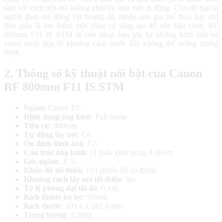
tầm với vượt trội mà không phải hy sinh tính di động. Cho dù bạn là
người
đam mê động vật hoang dã, nhiếp ảnh gia thể thao
hay chỉ
đơn giản là tìm kiếm một công cụ sáng tạo để nén hậu cảnh, RF
800mm f/11 IS STM sẽ cho phép bạn ghi lại những hình ảnh và
video tuyệt đẹp từ khoảng cách trước đây không thể tưởng tượng
được.
2. Thông số kỹ thuật nổi bật của Canon
RF 800mm F11 IS STM
Ngàm
: Canon RF
Định dạng ống kính
: Full frame
Tiêu cự
: 800mm
Tự động lấy nét
: Có
Ổn định hình ảnh
: Có
Cấu trúc ống kính
: 11 thấu kính trong 8 nhóm
Góc ngắm
: 3° 5′
Khẩu độ tối thiểu
: f/11 (khẩu độ cố định)
Khoảng cách lấy nét tối thiểu
: 6m
Tỷ lệ phóng đại tối đa
: 0,14x
Kích thước bộ lọc
: 95mm
Kích thước
: 101.6 x 281.8 mm
Trọng lượng
: 1.260g