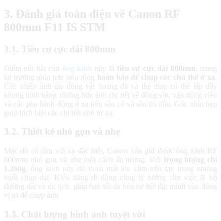
3. Đánh giá toàn diện về Canon RF
800mm F11 IS STM
3.1. Tiêu cự cực dài 800mm
Điểm nổi bật của
ống kính
này là
tiêu cự cực dài 800mm
, mang
lại trường nhìn tele siêu rộng
hoàn hảo để chụp các chủ thể ở xa
.
Các nhiếp ảnh gia động vật hoang dã và thể thao có thể lấp đầy
khung hình bằng những bức ảnh chi tiết về động vật, vận động viên
và các pha hành động ở xa trên sân cỏ và sân thi đấu. Góc nhìn hẹp
giúp tách biệt các chi tiết nhỏ từ xa.
3.2. Thiết kế nhỏ gọn và nhẹ
Mặc dù có tầm với xa đặc biệt, Canon vẫn giữ được ống kính RF
800mm nhỏ gọn và nhẹ một cách ấn tượng. Với
trọng lượng chỉ
1.260g
, ống kính này rất thoải mái khi cầm trên tay trong những
buổi chụp dài. Kiểu dáng di động cũng lý tưởng cho việc đi bộ
đường dài và du lịch, giúp bạn tối đa hóa cơ hội đặt mình vào đúng
vị trí để chụp ảnh.
3.3. Chất lượng hình ảnh tuyệt vời