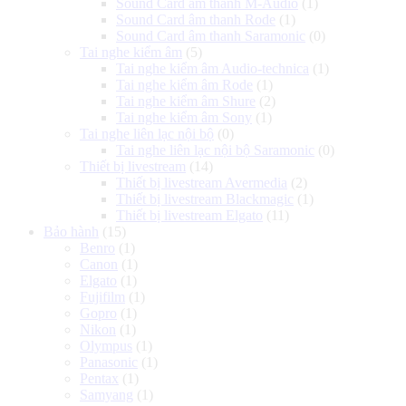
Sound Card âm thanh M-Audio
(1)
Sound Card âm thanh Rode
(1)
Sound Card âm thanh Saramonic
(0)
Tai nghe kiểm âm
(5)
Tai nghe kiểm âm Audio-technica
(1)
Tai nghe kiểm âm Rode
(1)
Tai nghe kiểm âm Shure
(2)
Tai nghe kiểm âm Sony
(1)
Tai nghe liên lạc nội bộ
(0)
Tai nghe liên lạc nội bộ Saramonic
(0)
Thiết bị livestream
(14)
Thiết bị livestream Avermedia
(2)
Thiết bị livestream Blackmagic
(1)
Thiết bị livestream Elgato
(11)
Bảo hành
(15)
Benro
(1)
Canon
(1)
Elgato
(1)
Fujifilm
(1)
Gopro
(1)
Nikon
(1)
Olympus
(1)
Panasonic
(1)
Pentax
(1)
Samyang
(1)