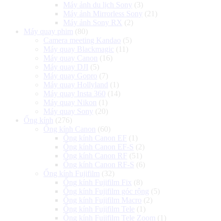
Máy ảnh du lịch Sony
(3)
Máy ảnh Mirrorless Sony
(21)
Máy ảnh Sony RX
(2)
Máy quay phim
(80)
Camera meeting Kandao
(5)
Máy quay Blackmagic
(11)
Máy quay Canon
(16)
Máy quay DJI
(5)
Máy quay Gopro
(7)
Máy quay Hollyland
(1)
Máy quay Insta 360
(14)
Máy quay Nikon
(1)
Máy quay Sony
(20)
Ống kính
(276)
Ống kính Canon
(60)
Ống kính Canon EF
(1)
Ống kính Canon EF-S
(2)
Ống kính Canon RF
(51)
Ống kính Canon RF-S
(6)
Ống kính Fujifilm
(32)
Ống kính Fujifilm Fix
(8)
Ống kính Fujifilm góc rộng
(5)
Ống kính Fujifilm Macro
(2)
Ống kính Fujifilm Tele
(1)
Ống kính Fujifilm Tele Zoom
(1)