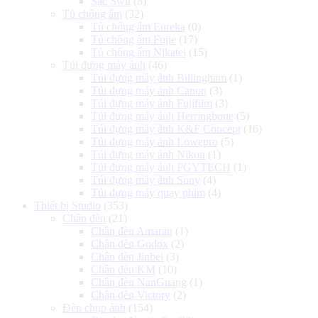
Sạc Swit
(8)
Tủ chống ẩm
(32)
Tủ chống ẩm Eureka
(0)
Tủ chống ẩm Fujie
(17)
Tủ chống ẩm Nikatei
(15)
Túi đựng máy ảnh
(46)
Túi đựng máy ảnh Billingham
(1)
Túi đựng máy ảnh Canon
(3)
Túi đựng máy ảnh Fujifilm
(3)
Túi đựng máy ảnh Herringbone
(5)
Túi đựng máy ảnh K&F Concept
(16)
Túi đựng máy ảnh Lowepro
(5)
Túi đựng máy ảnh Nikon
(1)
Túi đựng máy ảnh PGYTECH
(1)
Túi đựng máy ảnh Sony
(4)
Túi đựng máy quay phim
(4)
Thiết bị Studio
(353)
Chân đèn
(21)
Chân đèn Amaran
(1)
Chân đèn Godox
(2)
Chân đèn Jinbei
(3)
Chân đèn KM
(10)
Chân đèn NanGuang
(1)
Chân đèn Victory
(2)
Đèn chụp ảnh
(154)