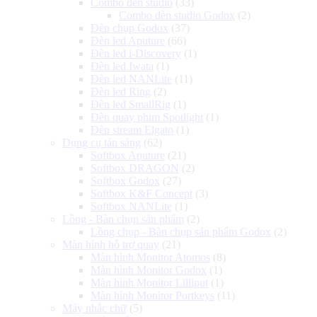
Combo đèn studio
(33)
Combo đèn studio Godox
(2)
Đèn chụp Godox
(37)
Đèn led Aputure
(66)
Đèn led i-Discovery
(1)
Đèn led Iwata
(1)
Đèn led NANLite
(11)
Đèn led Ring
(2)
Đèn led SmallRig
(1)
Đèn quay phim Spotlight
(1)
Đèn stream Elgato
(1)
Dụng cụ tản sáng
(62)
Softbox Aputure
(21)
Softbox DRAGON
(2)
Softbox Godox
(27)
Softbox K&F Concept
(3)
Softbox NANLite
(1)
Lồng - Bàn chụp sản phẩm
(2)
Lồng chụp - Bàn chụp sản phẩm Godox
(2)
Màn hình hỗ trợ quay
(21)
Màn hình Monitor Atomos
(8)
Màn hình Monitor Godox
(1)
Màn hình Monitor Lilliput
(1)
Màn hình Monitor Portkeys
(11)
Máy nhắc chữ
(5)