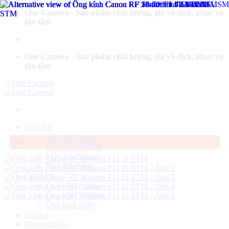
Bỏ
One Camera - Sản phẩm chất lượng, giá vô địch, phục vụ
qua
tận tâm
nội
dung
One Camera - Sản phẩm chất lượng, giá vô địch, phục vụ
tận tâm
Máy ảnh
Máy ảnh Canon
-5%
Máy ảnh Fujifilm
Máy ảnh Nikon
Máy ảnh Sony
Ống kính
Ống kính Canon
Ống kính Fujifilm
Ống kính Sony
Gimbal
Micro thu âm