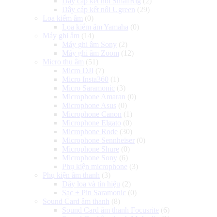
Dây cáp kết nối SmallRig
(2)
Dây cáp kết nối Ugreen
(29)
Loa kiểm âm
(0)
Loa kiểm âm Yamaha
(0)
Máy ghi âm
(14)
Máy ghi âm Sony
(2)
Máy ghi âm Zoom
(12)
Micro thu âm
(51)
Micro DJI
(7)
Micro Insta360
(1)
Micro Saramonic
(3)
Microphone Amaran
(0)
Microphone Asus
(0)
Microphone Canon
(1)
Microphone Elgato
(0)
Microphone Rode
(30)
Microphone Sennheiser
(0)
Microphone Shure
(0)
Microphone Sony
(6)
Phụ kiện microphone
(3)
Phụ kiện âm thanh
(3)
Dây loa và tín hiệu
(2)
Sạc + Pin Saramonic
(0)
Sound Card âm thanh
(8)
Sound Card âm thanh Focusrite
(6)