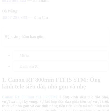
0823 088 333
— Hà Thanh
Đà Nẵng:
0857 288 333
— Kim Chi
Hộp sản phẩm bao gồm:
Mô tả
Đánh giá (0)
1. Canon RF 800mm F11 IS STM: Ống
kính tele siêu dài, nhỏ gọn và nhẹ
Canon RF 800mm F11 IS STM
là
ống kính siêu tele đột phá,
vượt xa mọi kỳ vọng
. Sự kết hợp độc đáo giữa
tiêu cự vượt trội,
thiết kế nhỏ gọn và các tính năng tiên tiến
khiến nó trở thành một
công cụ vô giá cho các nhiếp ảnh gia và nhà quay phim khao khát