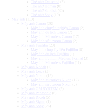
Thẻ nhớ Exascend
(5)
Thẻ nhớ Homan
(0)
Thẻ nhớ Sandisk
(35)
Thẻ nhớ Sony
(19)
Máy ảnh
(113)
Máy ảnh Canon
(28)
Máy ảnh chuyên nghiệp Canon
(2)
Máy ảnh du lịch Canon
(7)
Máy ảnh Mirrorless Canon
(17)
Máy ảnh siêu zoom Canon
(2)
Máy ảnh Fujifilm
(23)
Máy ảnh chụp lấy liền Fujifilm
(8)
Máy ảnh du lịch Fujifilm
(1)
Máy ảnh Fujifilm Medium Format
(3)
Máy ảnh Mirrorless Fujifilm
(11)
Máy ảnh Kodak
(1)
Máy ảnh Leica
(3)
Máy ảnh Nikon
(15)
Máy ảnh Mirrorless Nikon
(12)
Máy ảnh siêu zoom Nikon
(3)
Máy ảnh OM SYSTEM
(5)
Máy ảnh Panasonic
(6)
Máy ảnh Ricoh
(5)
Máy ảnh Sigma
(1)
Máy ảnh Sony
(26)