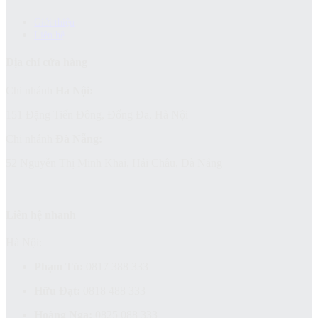
Giới thiệu
Liên hệ
Địa chỉ cửa hàng
Chi nhánh
Hà Nội:
151 Đặng Tiến Đông, Đống Đa, Hà Nội
Chi nhánh
Đà Nẵng:
52 Nguyễn Thị Minh Khai, Hải Châu, Đà Nẵng
Liên hệ nhanh
Hà Nội:
Phạm Tú:
0817 388 333
Hữu Đạt:
0818 488 333
Hoàng Nga:
0825 088 333