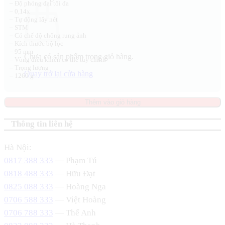
– Độ phóng đại tối đa
– 0,14x
– Tự động lấy nét
– STM
– Có chế độ chống rung ảnh
– Kích thước bộ lọc
– 95 mm
Chưa có sản phẩm trong giỏ hàng.
– Vòng điều khiển có thể tùy chỉnh
– Trọng lượng
Quay trở lại cửa hàng
– 1260 g
Thêm vào giỏ hàng
Thông tin liên hệ
Hà Nội:
0817 388 333
— Phạm Tú
0818 488 333
— Hữu Đạt
0825 088 333
— Hoàng Nga
0706 588 333
— Việt Hoàng
0706 788 333
— Thế Anh