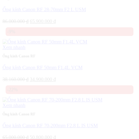
Ống kính Canon RF 28-70mm F2 L USM
Giá
Giá
86.000.000
₫
65.900.000
₫
gốc
hiện
-9%
là:
tại
86.000.000 ₫.
là:
65.900.000 ₫.
Xem nhanh
Ống kính Canon RF
Ống kính Canon RF 50mm F1.4L VCM
Giá
Giá
38.160.000
₫
34.900.000
₫
gốc
hiện
-22%
là:
tại
38.160.000 ₫.
là:
34.900.000 ₫.
Xem nhanh
Ống kính Canon RF
Ống kính Canon RF 70-200mm F2.8 L IS USM
Giá
Giá
65.000.000
₫
50.800.000
₫