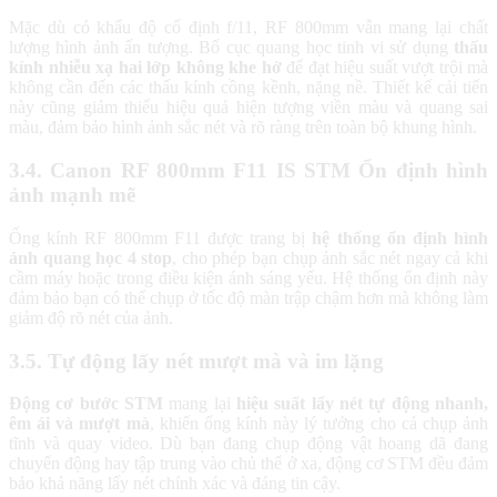
Mặc dù có khẩu độ cố định f/11, RF 800mm vẫn mang lại chất
lượng hình ảnh ấn tượng. Bố cục quang học tinh vi sử dụng
thấu
kính nhiễu xạ hai lớp không khe hở
để đạt hiệu suất vượt trội mà
không cần đến các thấu kính cồng kềnh, nặng nề. Thiết kế cải tiến
này cũng giảm thiểu hiệu quả hiện tượng viền màu và quang sai
màu, đảm bảo hình ảnh sắc nét và rõ ràng trên toàn bộ khung hình.
3.4. Canon RF 800mm F11 IS STM Ổn định hình
ảnh mạnh mẽ
Ống kính RF 800mm F11 được trang bị
hệ thống ổn định hình
ảnh quang học 4 stop
, cho phép bạn chụp ảnh sắc nét ngay cả khi
cầm máy hoặc trong điều kiện ánh sáng yếu. Hệ thống ổn định này
đảm bảo bạn có thể chụp ở tốc độ màn trập chậm hơn mà không làm
giảm độ rõ nét của ảnh.
3.5. Tự động lấy nét mượt mà và im lặng
Động cơ bước STM
mang lại
hiệu suất lấy nét tự động nhanh,
êm ái và mượt mà
, khiến ống kính này lý tưởng cho cả chụp ảnh
tĩnh và quay video. Dù bạn đang chụp động vật hoang dã đang
chuyển động hay tập trung vào chủ thể ở xa, động cơ STM đều đảm
bảo khả năng lấy nét chính xác và đáng tin cậy.