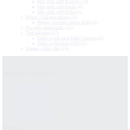
Máy nhắc chữ Bestview
(3)
Máy nhắc chữ Elgato
(0)
Máy nhắc chữ YiShi
(1)
Phông - Giá treo phông
(32)
Phông - Giá treo phông KM
(31)
Phụ kiện studio khác
(22)
Tấm hắt sáng
(15)
Dụng cụ hắt sáng K&F Concept
(2)
Dụng cụ hắt sáng KM
(11)
Trigger - Kích đèn
(13)
Điều khoản và chính sách
Chính sách bảo hành
Chính sách bảo mật
Chính sách đổi trả
Chính sách giao hàng
Chinh sách kiểm hàng
Hướng dẫn mua hàng
Hướng dẫn thanh toán
Thông tin