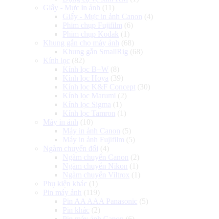
Giấy - Mực in ảnh
(11)
Giấy - Mực in ảnh Canon
(4)
Phim chụp Fujifilm
(6)
Phim chụp Kodak
(1)
Khung gắn cho máy ảnh
(68)
Khung gắn SmallRig
(68)
Kính lọc
(82)
Kính lọc B+W
(8)
Kính lọc Hoya
(39)
Kính lọc K&F Concept
(30)
Kính lọc Marumi
(2)
Kính lọc Sigma
(1)
Kính lọc Tamron
(1)
Máy in ảnh
(10)
Máy in ảnh Canon
(5)
Máy in ảnh Fujifilm
(5)
Ngàm chuyển đổi
(4)
Ngàm chuyển Canon
(2)
Ngàm chuyển Nikon
(1)
Ngàm chuyển Viltrox
(1)
Phụ kiện khác
(1)
Pin máy ảnh
(119)
Pin AA AAA Panasonic
(5)
Pin khác
(2)
Pin máy ảnh Canon
(6)