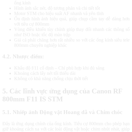
ống kính
Hình ảnh sắc nét, độ tương phản và chi tiết tốt
Motor STM cho hiệu suất AF nhanh và yên tĩnh
Ổn định hình ảnh hiệu quả, giúp chụp cầm tay dễ dàng hơn
với tiêu cự 800mm
Vòng điều khiển tùy chỉnh giúp thay đổi nhanh các thông số
như ISO hoặc tốc độ màn trập
Giá cả phải chăng hơn rất nhiều so với các ống kính siêu tele
800mm chuyên nghiệp khác
4.2. Nhược điểm:
Khẩu độ f/11 cố định – Chỉ phù hợp khi đủ sáng
Khoảng cách lấy nét tối thiểu dài
Không có khả năng chống chịu thời tiết
5. Các lĩnh vực ứng dụng của Canon RF
800mm F11 IS STM
5.1. Nhiếp ảnh Động vật Hoang dã và Chim chóc
Đây là ứng dụng chính của ống kính. Tiêu cự 800mm cho phép bạn
giữ khoảng cách xa với các loài động vật hoặc chim nhút nhát, giúp