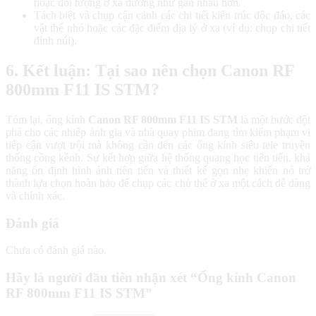
hoặc đối tượng ở xa dường như gần nhau hơn.
Tách biệt và chụp cận cảnh các chi tiết kiến trúc độc đáo, các
vật thể nhỏ hoặc các đặc điểm địa lý ở xa (ví dụ: chụp chi tiết
đỉnh núi).
6. Kết luận: Tại sao nên chọn Canon RF
800mm F11 IS STM?
Tóm lại, ống kính
Canon RF 800mm F11 IS STM
là một bước đột
phá cho các nhiếp ảnh gia và nhà quay phim đang tìm kiếm phạm vi
tiếp cận vượt trội mà không cần đến các ống kính siêu tele truyền
thống cồng kềnh. Sự kết hợp giữa hệ thống quang học tiên tiến, khả
năng ổn định hình ảnh tiên tiến và thiết kế gọn nhẹ khiến nó trở
thành lựa chọn hoàn hảo để chụp các chủ thể ở xa một cách dễ dàng
và chính xác.
Đánh giá
Chưa có đánh giá nào.
Hãy là người đầu tiên nhận xét “Ống kính Canon
RF 800mm F11 IS STM”