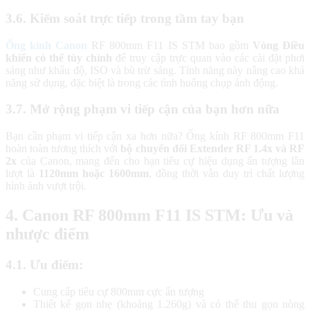
3.6. Kiểm soát trực tiếp trong tầm tay bạn
Ống kính Canon
RF 800mm F11 IS STM bao gồm
Vòng Điều
khiển có thể tùy chỉnh
để truy cập trực quan vào các cài đặt phơi
sáng như khẩu độ, ISO và bù trừ sáng. Tính năng này nâng cao khả
năng sử dụng, đặc biệt là trong các tình huống chụp ảnh động.
3.7. Mở rộng phạm vi tiếp cận của bạn hơn nữa
Bạn cần phạm vi tiếp cận xa hơn nữa? Ống kính RF 800mm F11
hoàn toàn tương thích với
bộ chuyển đổi Extender RF 1.4x và RF
2x
của Canon, mang đến cho bạn tiêu cự hiệu dụng ấn tượng lần
lượt là
1120mm hoặc 1600mm
, đồng thời vẫn duy trì chất lượng
hình ảnh vượt trội.
4. Canon RF 800mm F11 IS STM: Ưu và
nhược điểm
4.1. Ưu điểm:
Cung cấp tiêu cự 800mm cực ấn tượng
Thiết kế gọn nhẹ (khoảng 1.260g) và có thể thu gọn nòng