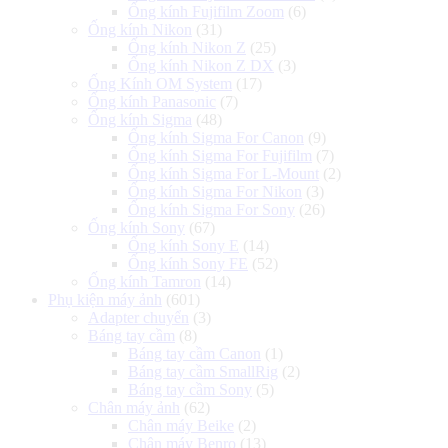
Ống kính Fujifilm Zoom
(6)
Ống kính Nikon
(31)
Ống kính Nikon Z
(25)
Ống kính Nikon Z DX
(3)
Ống Kính OM System
(17)
Ống kính Panasonic
(7)
Ống kính Sigma
(48)
Ống kính Sigma For Canon
(9)
Ống kính Sigma For Fujifilm
(7)
Ống kính Sigma For L-Mount
(2)
Ống kính Sigma For Nikon
(3)
Ống kính Sigma For Sony
(26)
Ống kính Sony
(67)
Ống kính Sony E
(14)
Ống kính Sony FE
(52)
Ống kính Tamron
(14)
Phụ kiện máy ảnh
(601)
Adapter chuyển
(3)
Báng tay cầm
(8)
Báng tay cầm Canon
(1)
Báng tay cầm SmallRig
(2)
Báng tay cầm Sony
(5)
Chân máy ảnh
(62)
Chân máy Beike
(2)
Chân máy Benro
(13)