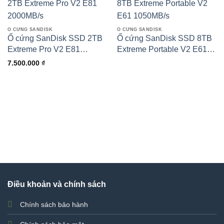
Ổ CỨNG SANDISK
Ổ CỨNG SANDISK
Ổ cứng SanDisk SSD 2TB
Ổ cứng SanDisk SSD 8TB
Extreme Pro V2 E81
Extreme Portable V2 E61
2000MB/s
1050MB/s
7.500.000
₫
Điều khoản và chính sách
Chính sách bảo hành