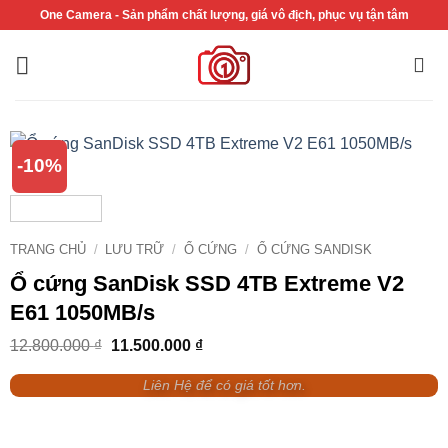
Bỏ
One Camera - Sản phẩm chất lượng, giá vô địch, phục vụ tận tâm
qua
nội
dung
-10%
TRANG CHỦ
/
LƯU TRỮ
/
Ổ CỨNG
/
Ổ CỨNG SANDISK
Ổ cứng SanDisk SSD 4TB Extreme V2
E61 1050MB/s
Giá
Giá
12.800.000
₫
11.500.000
₫
gốc
hiện
là:
tại
Liên Hệ để có giá tốt hơn.
12.800.000 ₫.
là:
11.500.000 ₫.