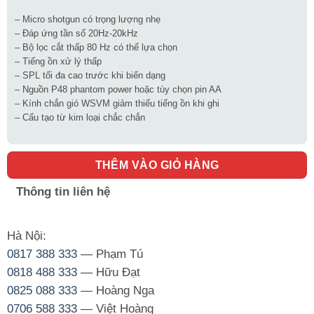
– Micro shotgun có trọng lượng nhẹ
– Đáp ứng tần số 20Hz-20kHz
– Bộ lọc cắt thấp 80 Hz có thể lựa chọn
– Tiếng ồn xử lý thấp
– SPL tối đa cao trước khi biến dạng
– Nguồn P48 phantom power hoặc tùy chọn pin AA
– Kính chắn gió WSVM giảm thiểu tiếng ồn khi ghi
– Cấu tạo từ kim loại chắc chắn
THÊM VÀO GIỎ HÀNG
Thông tin liên hệ
Hà Nội:
0817 388 333
— Phạm Tú
0818 488 333
— Hữu Đạt
0825 088 333
— Hoàng Nga
0706 588 333
— Việt Hoàng