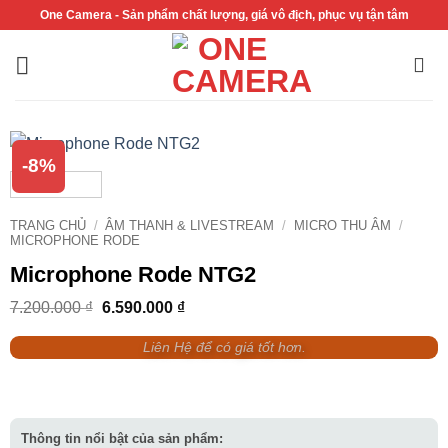
Bỏ
One Camera - Sản phẩm chất lượng, giá vô địch, phục vụ tận tâm
qua
nội
dung
-8%
TRANG CHỦ
/
ÂM THANH & LIVESTREAM
/
MICRO THU ÂM
/
MICROPHONE RODE
Microphone Rode NTG2
Giá
Giá
7.200.000
₫
6.590.000
₫
gốc
hiện
là:
tại
Liên Hệ để có giá tốt hơn.
7.200.000 ₫.
là:
6.590.000 ₫.
Thông tin nổi bật của sản phẩm: