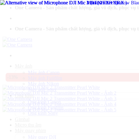
Bỏ
One Camera - Sản phẩm chất lượng, giá vô địch, phục vụ 
qua
nội
dung
One Camera - Sản phẩm chất lượng, giá vô địch, phục vụ 
Máy ảnh
Máy ảnh Canon
-13%
Máy ảnh Fujifilm
Máy ảnh Nikon
Máy ảnh Sony
Ống kính
Ống kính Canon
Ống kính Fujifilm
Ống kính Sony
Gimbal
Micro thu âm
Máy quay phim
Máy quay DJI