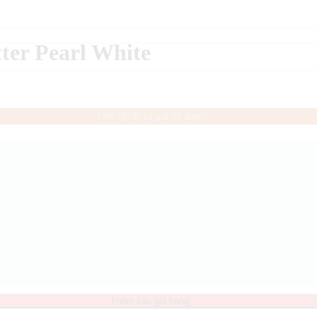
ter Pearl White
Liên Hệ để có giá tốt hơn.
Thêm vào giỏ hàng