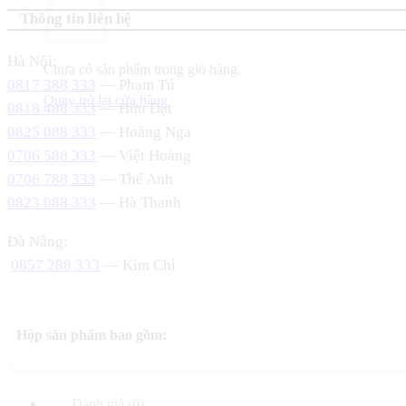
Thông tin liên hệ
Hà Nội:
Chưa có sản phẩm trong giỏ hàng.
0817 388 333
— Phạm Tú
Quay trở lại cửa hàng
0818 488 333
— Hữu Đạt
0825 088 333
— Hoàng Nga
0706 588 333
— Việt Hoàng
0706 788 333
— Thế Anh
0823 088 333
— Hà Thanh
Đà Nẵng:
0857 288 333
— Kim Chi
Hộp sản phẩm bao gồm:
Đánh giá (0)