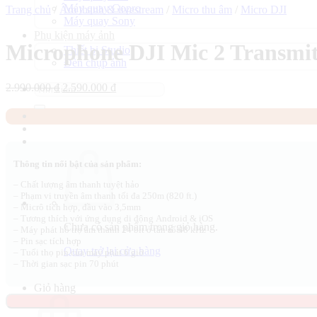
Máy quay Gopro
Trang chủ
/
Âm thanh & livestream
/
Micro thu âm
/
Micro DJI
Máy quay Sony
Phụ kiện máy ảnh
Microphone DJI Mic 2 Transmit
Thiết bị Studio
Đèn chụp ảnh
Giá
Giá
2.990.000
₫
2.590.000
₫
Tìm
gốc
hiện
kiếm:
là:
tại
2.990.000 ₫.
là:
2.590.000 ₫.
Thông tin nổi bật của sản phẩm:
– Chất lượng âm thanh tuyệt hảo
– Phạm vi truyền âm thanh tối đa 250m (820 ft.)
– Micrô tích hợp, đầu vào 3,5mm
– Tương thích với ứng dụng di động Android & iOS
Chưa có sản phẩm trong giỏ hàng.
– Máy phát hỗ trợ âm thanh 24 bit ở tần số 48 kHz
– Pin sạc tích hợp
Quay trở lại cửa hàng
– Tuổi thọ pin của máy phát 6 giờ
– Thời gian sạc pin 70 phút
Giỏ hàng