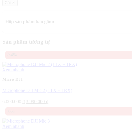
Hộp sản phẩm bao gồm:
Sản phẩm tương tự
-34%
Xem nhanh
Micro DJI
Microphone DJI Mic 2 (1TX + 1RX)
Giá
Giá
6.000.000
₫
3.990.000
₫
gốc
hiện
-6%
là:
tại
6.000.000 ₫.
là:
3.990.000 ₫.
Xem nhanh