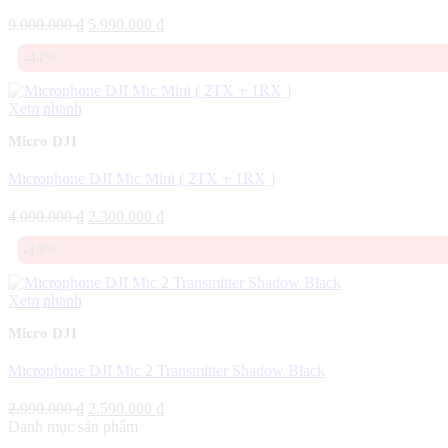
Giá
Giá
9.000.000
₫
5.990.000
₫
gốc
hiện
-44%
là:
tại
9.000.000 ₫.
là:
5.990.000 ₫.
Xem nhanh
Micro DJI
Microphone DJI Mic Mini ( 2TX + 1RX )
Giá
Giá
4.090.000
₫
2.300.000
₫
gốc
hiện
-13%
là:
tại
4.090.000 ₫.
là:
2.300.000 ₫.
Xem nhanh
Micro DJI
Microphone DJI Mic 2 Transmitter Shadow Black
Giá
Giá
2.990.000
₫
2.590.000
₫
gốc
hiện
Danh mục sản phẩm
là:
tại