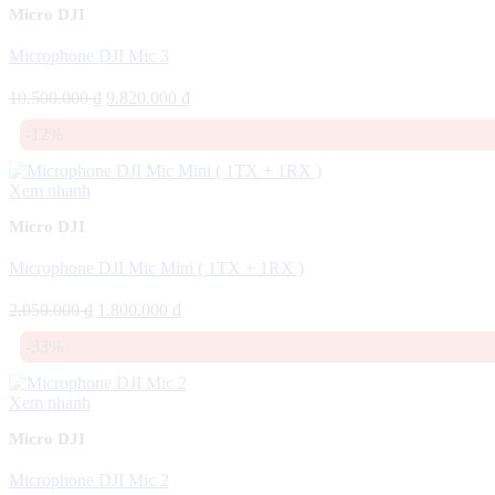
Micro DJI
Microphone DJI Mic 3
Giá
Giá
10.500.000
₫
9.820.000
₫
gốc
hiện
-12%
là:
tại
10.500.000 ₫.
là:
9.820.000 ₫.
Xem nhanh
Micro DJI
Microphone DJI Mic Mini ( 1TX + 1RX )
Giá
Giá
2.050.000
₫
1.800.000
₫
gốc
hiện
-33%
là:
tại
2.050.000 ₫.
là:
1.800.000 ₫.
Xem nhanh
Micro DJI
Microphone DJI Mic 2