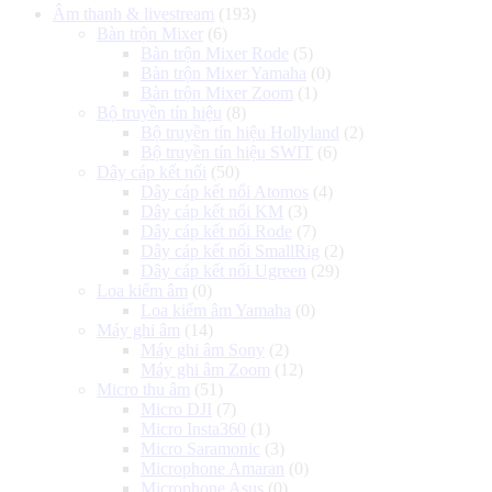
Âm thanh & livestream
(193)
2.990.000 ₫.
là:
Bàn trộn Mixer
(6)
2.590.000 ₫.
Bàn trộn Mixer Rode
(5)
Bàn trộn Mixer Yamaha
(0)
Bàn trộn Mixer Zoom
(1)
Bộ truyền tín hiệu
(8)
Bộ truyền tín hiệu Hollyland
(2)
Bộ truyền tín hiệu SWIT
(6)
Dây cáp kết nối
(50)
Dây cáp kết nối Atomos
(4)
Dây cáp kết nối KM
(3)
Dây cáp kết nối Rode
(7)
Dây cáp kết nối SmallRig
(2)
Dây cáp kết nối Ugreen
(29)
Loa kiểm âm
(0)
Loa kiểm âm Yamaha
(0)
Máy ghi âm
(14)
Máy ghi âm Sony
(2)
Máy ghi âm Zoom
(12)
Micro thu âm
(51)
Micro DJI
(7)
Micro Insta360
(1)
Micro Saramonic
(3)
Microphone Amaran
(0)
Microphone Asus
(0)