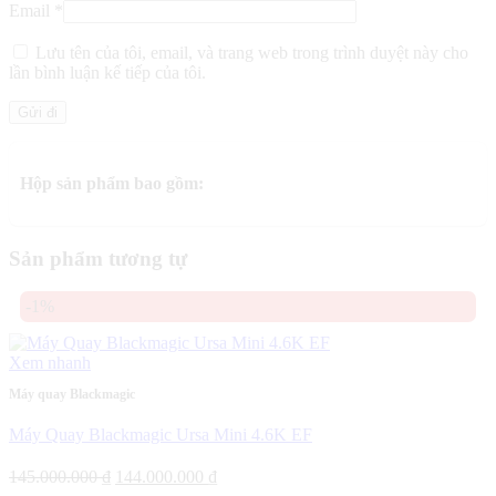
Email
*
Lưu tên của tôi, email, và trang web trong trình duyệt này cho
lần bình luận kế tiếp của tôi.
Hộp sản phẩm bao gồm:
Sản phẩm tương tự
-1%
Xem nhanh
Máy quay Blackmagic
Máy Quay Blackmagic Ursa Mini 4.6K EF
Giá
Giá
145.000.000
₫
144.000.000
₫
gốc
hiện