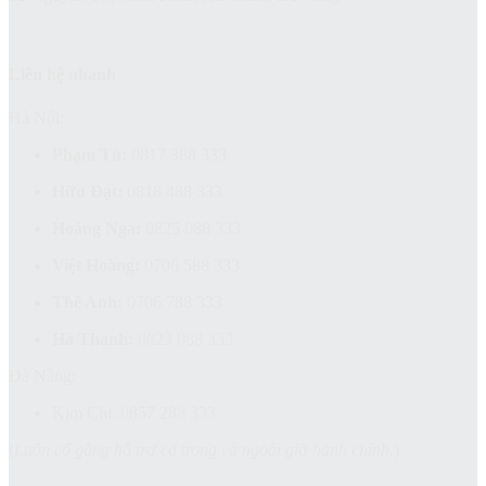
Liên hệ nhanh
Hà Nội:
Phạm Tú:
0817 388 333
Hữu Đạt:
0818 488 333
Hoàng Nga:
0825 088 333
Việt Hoàng:
0706 588 333
Thế Anh:
0706 788 333
Hà Thanh:
0823 088 333
Đà Nẵng:
Kim Chi: 0857 288 333
(
Luôn cố gắng hỗ trợ cả trong và ngoài giờ hành chính.
)