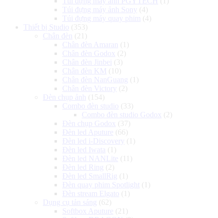
Túi đựng máy ảnh PGYTECH
(1)
Túi đựng máy ảnh Sony
(4)
Túi đựng máy quay phim
(4)
Thiết bị Studio
(353)
Chân đèn
(21)
Chân đèn Amaran
(1)
Chân đèn Godox
(2)
Chân đèn Jinbei
(3)
Chân đèn KM
(10)
Chân đèn NanGuang
(1)
Chân đèn Victory
(2)
Đèn chụp ảnh
(154)
Combo đèn studio
(33)
Combo đèn studio Godox
(2)
Đèn chụp Godox
(37)
Đèn led Aputure
(66)
Đèn led i-Discovery
(1)
Đèn led Iwata
(1)
Đèn led NANLite
(11)
Đèn led Ring
(2)
Đèn led SmallRig
(1)
Đèn quay phim Spotlight
(1)
Đèn stream Elgato
(1)
Dụng cụ tản sáng
(62)
Softbox Aputure
(21)