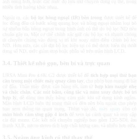
ảnh nông hơn, hoặc các mức độ làm mờ chuyển động cụ thể, trong
nhiều tình huống khác nhau.
Ngoài ra, các
bộ lọc hồng ngoại (IR) bên trong
được thiết kế để
lọc đồng đều cả bước sóng quang học và hồng ngoại nhằm loại bỏ
sự nhiễm bẩn hồng ngoại trong hình ảnh có thể do bộ lọc ND tiêu
chuẩn gây ra. Một cơ chế chính xác giữ các bộ lọc và nhanh chóng
di chuyển chúng vào đúng vị trí khi xoay núm điều chỉnh bộ lọc
ND. Hơn nữa, các cài đặt bộ lọc hiện tại có thể được hiển thị dưới
dạng số ND, mức giảm stop hoặc phân số trên màn hình LCD.
3.4. Thiết kế nhỏ gọn, bền bỉ và trực quan
URSA Mini Pro 4.6K G2 được thiết kế để
tích hợp mọi thứ bạn
cần trong một chiếc máy quay cầm tay
, cho phép bạn mang đi bất
cứ đâu. Thân máy được cân bằng tốt, làm từ
hợp kim magie nhẹ
và chắc chắn
.
Các nút bấm, công tắc và núm xoay được bố trí
hợp lý
, dễ dàng tìm thấy bằng cảm giác khi sử dụng kính ngắm.
Màn hình LCD hiển thị trạng thái có đèn nền bên ngoài cho phép
bạn xem thông tin quan trọng. Thêm vào đó,
máy quay
còn có
màn hình cảm ứng gập 4 inch
để xem lại cảnh quay và truy cập
cài đặt menu. Các kết nối chuyên nghiệp bao gồm 12G-SDI, âm
thanh XLR, micro stereo tích hợp chất lượng cao, và nhiều hơn nữa.
3.5. Ngàm ống kính có thể thay thế