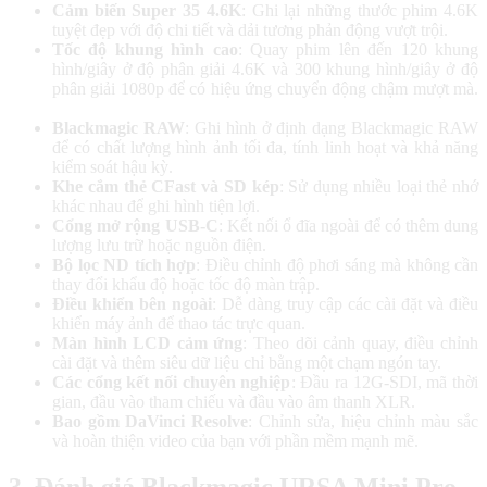
Cảm biến Super 35 4.6K
: Ghi lại những thước phim 4.6K
tuyệt đẹp với độ chi tiết và dải tương phản động vượt trội.
Tốc độ khung hình cao
: Quay phim lên đến 120 khung
hình/giây ở độ phân giải 4.6K và 300 khung hình/giây ở độ
phân giải 1080p để có hiệu ứng chuyển động chậm mượt mà.
Blackmagic RAW
: Ghi hình ở định dạng Blackmagic RAW
để có chất lượng hình ảnh tối đa, tính linh hoạt và khả năng
kiểm soát hậu kỳ.
Khe cắm thẻ CFast và SD kép
: Sử dụng nhiều loại thẻ nhớ
khác nhau để ghi hình tiện lợi.
Cổng mở rộng USB-C
: Kết nối ổ đĩa ngoài để có thêm dung
lượng lưu trữ hoặc nguồn điện.
Bộ lọc ND tích hợp
: Điều chỉnh độ phơi sáng mà không cần
thay đổi khẩu độ hoặc tốc độ màn trập.
Điều khiển bên ngoài
: Dễ dàng truy cập các cài đặt và điều
khiển máy ảnh để thao tác trực quan.
Màn hình LCD cảm ứng
: Theo dõi cảnh quay, điều chỉnh
cài đặt và thêm siêu dữ liệu chỉ bằng một chạm ngón tay.
Các cổng kết nối chuyên nghiệp
: Đầu ra 12G-SDI, mã thời
gian, đầu vào tham chiếu và đầu vào âm thanh XLR.
Bao gồm DaVinci Resolve
: Chỉnh sửa, hiệu chỉnh màu sắc
và hoàn thiện video của bạn với phần mềm mạnh mẽ.
3. Đánh giá Blackmagic URSA Mini Pro