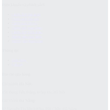
Điều khoản và chính sách
Chính sách bảo hành
Chính sách bảo mật
Chính sách đổi trả
Chính sách giao hàng
Chinh sách kiểm hàng
Hướng dẫn mua hàng
Hướng dẫn thanh toán
Thông tin
Giới thiệu
Liên hệ
Địa chỉ cửa hàng
Chi nhánh
Hà Nội:
151 Đặng Tiến Đông, Đống Đa, Hà Nội
Chi nhánh
Đà Nẵng:
52 Nguyễn Thị Minh Khai, Hải Châu, Đà Nẵng