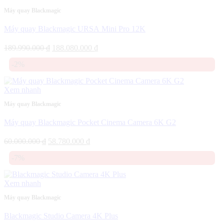
Máy quay Blackmagic
Máy quay Blackmagic URSA Mini Pro 12K
Giá
Giá
189.990.000
₫
188.080.000
₫
gốc
hiện
-2%
là:
tại
189.990.000 ₫.
là:
188.080.000 ₫.
Xem nhanh
Máy quay Blackmagic
Máy quay Blackmagic Pocket Cinema Camera 6K G2
Giá
Giá
60.000.000
₫
58.780.000
₫
gốc
hiện
-7%
là:
tại
60.000.000 ₫.
là:
58.780.000 ₫.
Xem nhanh
Máy quay Blackmagic
Blackmagic Studio Camera 4K Plus