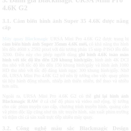
4.6K G2
3.1. Cảm biến hình ảnh Super 35 4.6K được nâng
cấp
Máy quay Blackmagic
URSA Mini Pro 4.6K G2 được trang bị
cảm biến hình ảnh Super 35mm 4.6K mới,
có khả năng thu hình
lên đến 4608 x 2592 pixel với dải tương phản 15 stop ở ISO lên đến
3200. Điều này cho phép người dùng
ghi hình 4.6K toàn màn
hình với tốc độ lên đến 120 khung hình/giây
, hình ảnh 4K DCI
thu nhỏ với tốc độ lên đến 150 khung hình/giây và hình ảnh 1080
HD thu nhỏ với tốc độ đáng kinh ngạc 300 khung hình/giây. Nhờ
đó, URSA Mini Pro 4.6K G2 trở nên lý tưởng cho việc quay phim
tài liệu hành động nhanh, nhiếp ảnh thiên nhiên, thể thao và nhiều
hơn nữa.
Ngoài ra, URSA Mini Pro 4.6K G2 có thể
ghi lại hình ảnh
Blackmagic RAW
ở cả chế độ phim và video mở rộng, lý tưởng
cho các phim truyện cao cấp, chương trình truyền hình, quảng cáo
và phim độc lập cũng như tin tức truyền hình, sản xuất phim trường
và thậm chí cả sản xuất trực tiếp nhiều máy quay.
3.2. Công nghệ màu sắc Blackmagic Design