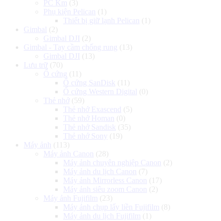
PC Km
(3)
Phụ kiện Pelican
(1)
Thiết bị giữ lạnh Pelican
(1)
Gimbal
(2)
Gimbal DJI
(2)
Gimbal - Tay cầm chống rung
(13)
Gimbal DJI
(13)
Lưu trữ
(70)
Ổ cứng
(11)
Ổ cứng SanDisk
(11)
Ổ cứng Western Digital
(0)
Thẻ nhớ
(59)
Thẻ nhớ Exascend
(5)
Thẻ nhớ Homan
(0)
Thẻ nhớ Sandisk
(35)
Thẻ nhớ Sony
(19)
Máy ảnh
(113)
Máy ảnh Canon
(28)
Máy ảnh chuyên nghiệp Canon
(2)
Máy ảnh du lịch Canon
(7)
Máy ảnh Mirrorless Canon
(17)
Máy ảnh siêu zoom Canon
(2)
Máy ảnh Fujifilm
(23)
Máy ảnh chụp lấy liền Fujifilm
(8)
Máy ảnh du lịch Fujifilm
(1)