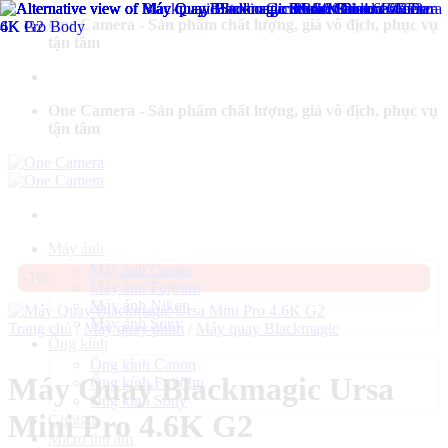
Bỏ
One Camera - Sản phẩm chất lượng, giá vô địch, phục vụ
qua
tận tâm
nội
dung
One Camera - Sản phẩm chất lượng, giá vô địch, phục vụ
tận tâm
Máy ảnh
Máy ảnh Canon
-1%
Máy ảnh Fujifilm
Máy ảnh Nikon
Máy ảnh Sony
Trang chủ
/
Máy quay phim
/
Máy quay Blackmagic
Ống kính
Ống kính Canon
Máy Quay Blackmagic Ursa
Ống kính Fujifilm
Ống kính Sony
Mini Pro 4.6K G2
Gimbal
Micro thu âm