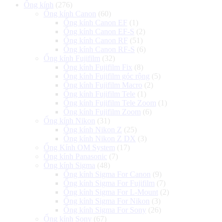
Ống kính
(276)
Ống kính Canon
(60)
Ống kính Canon EF
(1)
Ống kính Canon EF-S
(2)
Ống kính Canon RF
(51)
Ống kính Canon RF-S
(6)
Ống kính Fujifilm
(32)
Ống kính Fujifilm Fix
(8)
Ống kính Fujifilm góc rộng
(5)
Ống kính Fujifilm Macro
(2)
Ống kính Fujifilm Tele
(1)
Ống kính Fujifilm Tele Zoom
(1)
Ống kính Fujifilm Zoom
(6)
Ống kính Nikon
(31)
Ống kính Nikon Z
(25)
Ống kính Nikon Z DX
(3)
Ống Kính OM System
(17)
Ống kính Panasonic
(7)
Ống kính Sigma
(48)
Ống kính Sigma For Canon
(9)
Ống kính Sigma For Fujifilm
(7)
Ống kính Sigma For L-Mount
(2)
Ống kính Sigma For Nikon
(3)
Ống kính Sigma For Sony
(26)
Ống kính Sony
(67)