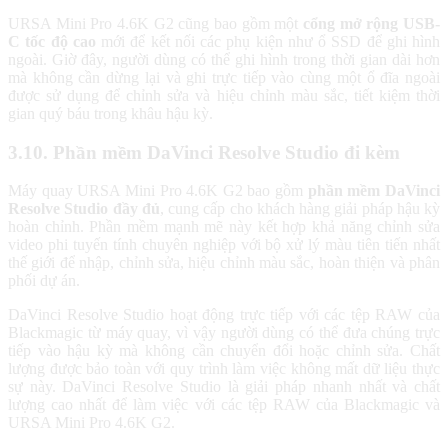
URSA Mini Pro 4.6K G2 cũng bao gồm một
cổng mở rộng USB-
C tốc độ cao
mới để kết nối các phụ kiện như ổ SSD để ghi hình
ngoài. Giờ đây, người dùng có thể ghi hình trong thời gian dài hơn
mà không cần dừng lại và ghi trực tiếp vào cùng một ổ đĩa ngoài
được sử dụng để chỉnh sửa và hiệu chỉnh màu sắc, tiết kiệm thời
gian quý báu trong khâu hậu kỳ.
3.10. Phần mềm DaVinci Resolve Studio đi kèm
Máy quay URSA Mini Pro 4.6K G2 bao gồm
phần mềm DaVinci
Resolve Studio đầy đủ
, cung cấp cho khách hàng giải pháp hậu kỳ
hoàn chỉnh. Phần mềm mạnh mẽ này kết hợp khả năng chỉnh sửa
video phi tuyến tính chuyên nghiệp với bộ xử lý màu tiên tiến nhất
thế giới để nhập, chỉnh sửa, hiệu chỉnh màu sắc, hoàn thiện và phân
phối dự án.
DaVinci Resolve Studio hoạt động trực tiếp với các tệp RAW của
Blackmagic từ máy quay, vì vậy người dùng có thể đưa chúng trực
tiếp vào hậu kỳ mà không cần chuyển đổi hoặc chỉnh sửa. Chất
lượng được bảo toàn với quy trình làm việc không mất dữ liệu thực
sự này. DaVinci Resolve Studio là giải pháp nhanh nhất và chất
lượng cao nhất để làm việc với các tệp RAW của Blackmagic và
URSA Mini Pro 4.6K G2.