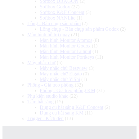
Softbox DRAGON
(2)
Softbox Godox
(27)
Softbox K&F Concept
(3)
Softbox NANLite
(1)
Lồng - Bàn chụp sản phẩm
(2)
Lồng chụp - Bàn chụp sản phẩm Godox
(2)
Màn hình hỗ trợ quay
(21)
Màn hình Monitor Atomos
(8)
Màn hình Monitor Godox
(1)
Màn hình Monitor Lilliput
(1)
Màn hình Monitor Portkeys
(11)
Máy nhắc chữ
(5)
Máy nhắc chữ Bestview
(3)
Máy nhắc chữ Elgato
(0)
Máy nhắc chữ YiShi
(1)
Phông - Giá treo phông
(32)
Phông - Giá treo phông KM
(31)
Phụ kiện studio khác
(22)
Tấm hắt sáng
(15)
Dụng cụ hắt sáng K&F Concept
(2)
Dụng cụ hắt sáng KM
(11)
Trigger - Kích đèn
(13)