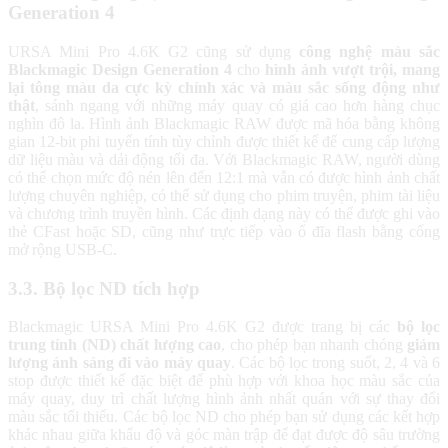
Generation 4
URSA Mini Pro 4.6K G2 cũng sử dụng
công nghệ màu sắc
Blackmagic Design Generation 4
cho
hình ảnh vượt trội, mang
lại tông màu da cực kỳ chính xác và màu sắc sống động như
thật
, sánh ngang với những máy quay có giá cao hơn hàng chục
nghìn đô la. Hình ảnh Blackmagic RAW được mã hóa bằng không
gian 12-bit phi tuyến tính tùy chỉnh được thiết kế để cung cấp lượng
dữ liệu màu và dải động tối đa. Với Blackmagic RAW, người dùng
có thể chọn mức độ nén lên đến 12:1 mà vẫn có được hình ảnh chất
lượng chuyên nghiệp, có thể sử dụng cho phim truyện, phim tài liệu
và chương trình truyền hình. Các định dạng này có thể được ghi vào
thẻ CFast hoặc SD, cũng như trực tiếp vào ổ đĩa flash bằng cổng
mở rộng USB-C.
3.3. Bộ lọc ND tích hợp
Blackmagic URSA Mini Pro 4.6K G2 được trang bị các
bộ lọc
trung tính (ND) chất lượng cao
, cho phép bạn nhanh chóng
giảm
lượng ánh sáng đi vào máy quay
. Các bộ lọc trong suốt, 2, 4 và 6
stop được thiết kế đặc biệt để phù hợp với khoa học màu sắc của
máy quay, duy trì chất lượng hình ảnh nhất quán với sự thay đổi
màu sắc tối thiểu. Các bộ lọc ND cho phép bạn sử dụng các kết hợp
khác nhau giữa khẩu độ và góc màn trập để đạt được độ sâu trường