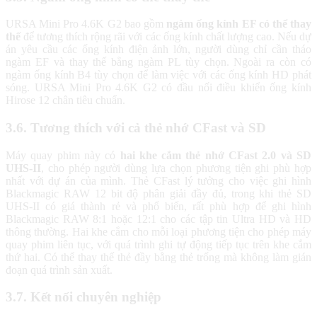
URSA Mini Pro 4.6K G2 bao gồm
ngàm ống kính EF có thể thay
thế
để tương thích rộng rãi với các ống kính chất lượng cao. Nếu dự
án yêu cầu các ống kính điện ảnh lớn, người dùng chỉ cần tháo
ngàm EF và thay thế bằng ngàm PL tùy chọn. Ngoài ra còn có
ngàm ống kính B4 tùy chọn để làm việc với các ống kính HD phát
sóng. URSA Mini Pro 4.6K G2 có đầu nối điều khiển ống kính
Hirose 12 chân tiêu chuẩn.
3.6. Tương thích với cả thẻ nhớ CFast và SD
Máy quay phim này có
hai khe cắm thẻ nhớ CFast 2.0 và SD
UHS-II
, cho phép người dùng lựa chọn phương tiện ghi phù hợp
nhất với dự án của mình. Thẻ CFast lý tưởng cho việc ghi hình
Blackmagic RAW 12 bit độ phân giải đầy đủ, trong khi thẻ SD
UHS-II có giá thành rẻ và phổ biến, rất phù hợp để ghi hình
Blackmagic RAW 8:1 hoặc 12:1 cho các tập tin Ultra HD và HD
thông thường. Hai khe cắm cho mỗi loại phương tiện cho phép máy
quay phim liên tục, với quá trình ghi tự động tiếp tục trên khe cắm
thứ hai. Có thể thay thế thẻ đầy bằng thẻ trống mà không làm gián
đoạn quá trình sản xuất.
3.7. Kết nối chuyên nghiệp