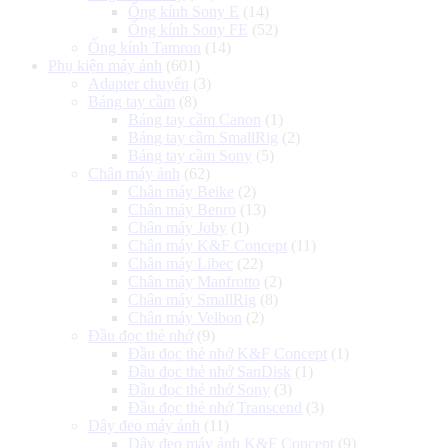
Ống kính Sony E
(14)
Ống kính Sony FE
(52)
Ống kính Tamron
(14)
Phụ kiện máy ảnh
(601)
Adapter chuyển
(3)
Báng tay cầm
(8)
Báng tay cầm Canon
(1)
Báng tay cầm SmallRig
(2)
Báng tay cầm Sony
(5)
Chân máy ảnh
(62)
Chân máy Beike
(2)
Chân máy Benro
(13)
Chân máy Joby
(1)
Chân máy K&F Concept
(11)
Chân máy Libec
(22)
Chân máy Manfrotto
(2)
Chân máy SmallRig
(8)
Chân máy Velbon
(2)
Đầu đọc thẻ nhớ
(9)
Đầu đọc thẻ nhớ K&F Concept
(1)
Đầu đọc thẻ nhớ SanDisk
(1)
Đầu đọc thẻ nhớ Sony
(3)
Đầu đọc thẻ nhớ Transcend
(3)
Dây đeo máy ảnh
(11)
Dây đeo máy ảnh K&F Concept
(9)