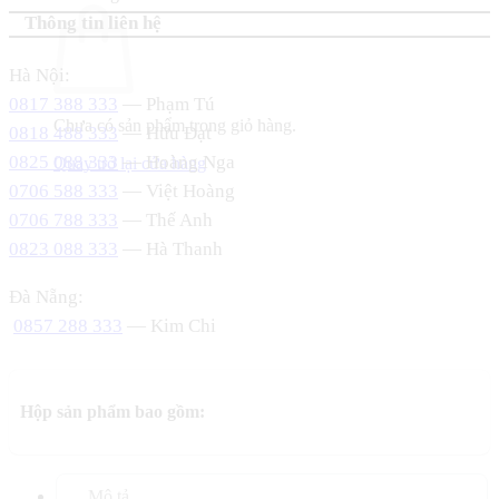
Thông tin liên hệ
Hà Nội:
0817 388 333
— Phạm Tú
Chưa có sản phẩm trong giỏ hàng.
0818 488 333
— Hữu Đạt
0825 088 333
— Hoàng Nga
Quay trở lại cửa hàng
0706 588 333
— Việt Hoàng
0706 788 333
— Thế Anh
0823 088 333
— Hà Thanh
Đà Nẵng:
0857 288 333
— Kim Chi
Hộp sản phẩm bao gồm:
Mô tả