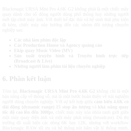
Blackmagic URSA Mini Pro 4.6K G2 không phải là một chiếc máy
quay dành cho số đông người dùng phổ thông hay những người
mới tập chơi máy ảnh. Với thiết kế đặc thù và hệ sinh thái phụ kiện
đi kèm, chiếc máy này hướng đến các nhóm đối tượng chuyên
nghiệp sau:
Các nhà làm phim độc lập
Các Production House và Agency quảng cáo
Ekip quay Music Video (MV)
Sản xuất truyền hình và Truyền hình trực tiếp
(Broadcast & Live)
Những người làm phim tài liệu chuyên nghiệp
6. Phần kết luận
Tóm lại,
Blackmagic URSA Mini Pro 4.6K G2
không chỉ là một
bản nâng cấp về thông số, mà là một bước hoàn thiện về trải nghiệm
người dùng chuyên nghiệp. Với sự kết hợp giữa
cảm biến 4.6K có
dải động (dynamic range) 15 stop ấn tượng
và
khả năng quay
tốc độ cao lên đến 300fps
, chiếc máy này xóa nhòa ranh giới giữa
một máy quay điện ảnh và một máy phát sóng (broadcast). Dù thị
trường đã xuất hiện các dòng 6K hay 12K, nhưng với workflow
Blackmagic RAW tối ưu và hệ thống nút bấm vật lý thông minh,