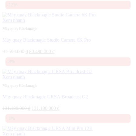
-12%
là:
tại
145.000.000 ₫.
là:
144.000.000 ₫.
Xem nhanh
Máy quay Blackmagic
Máy quay Blackmagic Studio Camera 6K Pro
Giá
Giá
91.590.000
₫
80.480.000
₫
gốc
hiện
-8%
là:
tại
91.590.000 ₫.
là:
80.480.000 ₫.
Xem nhanh
Máy quay Blackmagic
Máy quay Blackmagic URSA Broadcast G2
Giá
Giá
131.180.000
₫
121.180.000
₫
gốc
hiện
-1%
là:
tại
131.180.000 ₫.
là:
121.180.000 ₫.
Xem nhanh