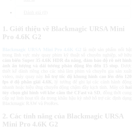
Đánh giá (0)
1. Giới thiệu về Blackmagic URSA Mini
Pro 4.6K G2
Blackmagic URSA Mini Pro 4.6K G2
là một sản phẩm nổi bật
trong lĩnh vực máy quay phim kỹ thuật số chuyên nghiệp, sở hữu
cảm biến Super 35 4.6K HDR đa năng
,
đảm bảo độ rõ nét hình
ảnh ấn tượng và dải tương phản động lên đến 15 stop
. Được
thiết kế dành riêng cho các nhà làm phim và chuyên gia sản xuất
video, máy quay này
hỗ trợ tốc độ khung hình cao lên đến 120
fps ở độ phân giải 4.6K
, lý tưởng để ghi lại các cảnh hành động
nhanh hoặc hiệu ứng chuyển động chậm đầy kịch tính. Máy có
hai
tùy chọn ghi hình với khe cắm thẻ CFast và SD
, đồng thời cung
cấp sự linh hoạt tối đa trong khâu hậu kỳ nhờ hỗ trợ các định dạng
Blackmagic RAW và ProRes.
2. Các tính năng của Blackmagic URSA
Mini Pro 4.6K G2