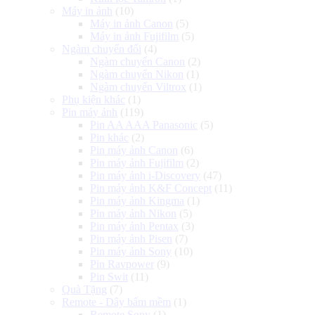
Máy in ảnh
(10)
Máy in ảnh Canon
(5)
Máy in ảnh Fujifilm
(5)
Ngàm chuyển đổi
(4)
Ngàm chuyển Canon
(2)
Ngàm chuyển Nikon
(1)
Ngàm chuyển Viltrox
(1)
Phụ kiện khác
(1)
Pin máy ảnh
(119)
Pin AA AAA Panasonic
(5)
Pin khác
(2)
Pin máy ảnh Canon
(6)
Pin máy ảnh Fujifilm
(2)
Pin máy ảnh i-Discovery
(47)
Pin máy ảnh K&F Concept
(11)
Pin máy ảnh Kingma
(1)
Pin máy ảnh Nikon
(5)
Pin máy ảnh Pentax
(3)
Pin máy ảnh Pisen
(7)
Pin máy ảnh Sony
(10)
Pin Ravpower
(9)
Pin Swit
(11)
Quà Tặng
(7)
Remote - Dây bấm mềm
(1)
Remote Sony
(1)