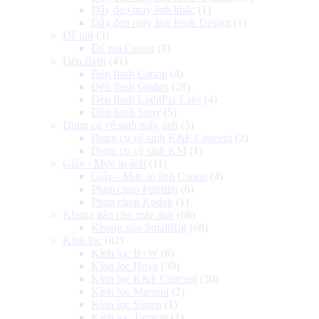
Dây đeo máy ảnh khác
(1)
Dây đeo máy ảnh Peak Design
(1)
Đế pin
(3)
Đế pin Canon
(3)
Đèn flash
(41)
Đèn flash Canon
(4)
Đèn flash Godox
(28)
Đèn flash LightPix Labs
(4)
Đèn flash Sony
(5)
Dụng cụ vệ sinh máy ảnh
(3)
Dụng cụ vệ sinh K&F Concept
(2)
Dụng cụ vệ sinh KM
(1)
Giấy - Mực in ảnh
(11)
Giấy - Mực in ảnh Canon
(4)
Phim chụp Fujifilm
(6)
Phim chụp Kodak
(1)
Khung gắn cho máy ảnh
(68)
Khung gắn SmallRig
(68)
Kính lọc
(82)
Kính lọc B+W
(8)
Kính lọc Hoya
(39)
Kính lọc K&F Concept
(30)
Kính lọc Marumi
(2)
Kính lọc Sigma
(1)
Kính lọc Tamron
(1)