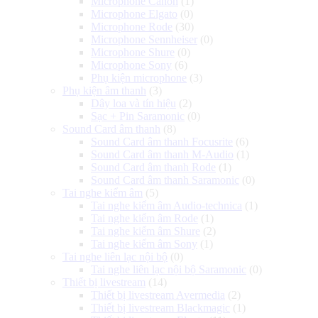
Microphone Canon
(1)
Microphone Elgato
(0)
Microphone Rode
(30)
Microphone Sennheiser
(0)
Microphone Shure
(0)
Microphone Sony
(6)
Phụ kiện microphone
(3)
Phụ kiện âm thanh
(3)
Dây loa và tín hiệu
(2)
Sạc + Pin Saramonic
(0)
Sound Card âm thanh
(8)
Sound Card âm thanh Focusrite
(6)
Sound Card âm thanh M-Audio
(1)
Sound Card âm thanh Rode
(1)
Sound Card âm thanh Saramonic
(0)
Tai nghe kiểm âm
(5)
Tai nghe kiểm âm Audio-technica
(1)
Tai nghe kiểm âm Rode
(1)
Tai nghe kiểm âm Shure
(2)
Tai nghe kiểm âm Sony
(1)
Tai nghe liên lạc nội bộ
(0)
Tai nghe liên lạc nội bộ Saramonic
(0)
Thiết bị livestream
(14)
Thiết bị livestream Avermedia
(2)
Thiết bị livestream Blackmagic
(1)