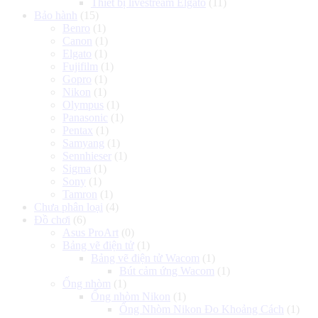
Thiết bị livestream Elgato
(11)
Bảo hành
(15)
Benro
(1)
Canon
(1)
Elgato
(1)
Fujifilm
(1)
Gopro
(1)
Nikon
(1)
Olympus
(1)
Panasonic
(1)
Pentax
(1)
Samyang
(1)
Sennhieser
(1)
Sigma
(1)
Sony
(1)
Tamron
(1)
Chưa phân loại
(4)
Đồ chơi
(6)
Asus ProArt
(0)
Bảng vẽ điện tử
(1)
Bảng vẽ điện tử Wacom
(1)
Bút cảm ứng Wacom
(1)
Ống nhòm
(1)
Ống nhòm Nikon
(1)
Ống Nhòm Nikon Đo Khoảng Cách
(1)