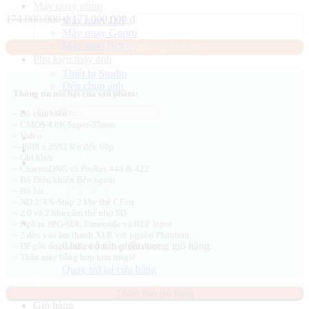
Máy quay phim
Giá
Giá
174.000.000
₫
173.000.000
₫
Máy quay DJI
gốc
hiện
Máy quay Gopro
là:
tại
Máy quay Sony
Liên Hệ để có giá tốt hơn.
174.000.000 ₫.
là:
Phụ kiện máy ảnh
173.000.000 ₫.
Thiết bị Studio
Đèn chụp ảnh
Thông tin nổi bật của sản phẩm:
Tìm
– Bộ cảm biến
kiếm:
– CMOS 4.6K Super-35mm
– Video
– 4608 x 2592 lên đến 60p
– Ghi hình
– CinemaDNG và ProRes 444 & 422
– Bộ Điều khiển Bên ngoài
– Bộ lọc
– ND 2/4/6-Stop 2 khe thẻ CFast
– 2.0 và 2 khe cắm thẻ nhớ SD
– Ngõ ra 12G-SDI, Timecode và REF Input
– 2 đầu vào âm thanh XLR với nguồn Phantom
Chưa có sản phẩm trong giỏ hàng.
– Đế gắn ống kính có thể thay đổi được
– Thân máy bằng hợp kim magiê
Quay trở lại cửa hàng
Thêm vào giỏ hàng
Giỏ hàng