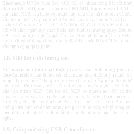
Blackmagic URSA Mini Pro 4.6K G2 có nhiều cổng kết nối như
đầu ra 12G-SDI, đầu ra giám sát HD-SDI, hai đầu vào LANC
,
âm thanh XLR cân bằng với nguồn ảo, đầu vào mã thời gian và đầu
vào tham chiếu. Ở phía trước bên phải của máy, đầu ra XLR DC 4
chân và đầu ra giám sát HD-SDI được đặt ở vị trí lý tưởng để kết
nối với kính ngắm tùy chọn hoặc màn hình tại trường quay. Đầu ra
12G-SDI hỗ trợ độ phân giải lên đến 2160p60 bằng một cáp BNC
duy nhất và tự động chuyển sang 6G-SDI hoặc HD-SDI tùy thuộc
vào định dạng quay phim.
3.8. Ghi âm chất lượng cao
Với
micro tích hợp chất lượng cao và các tính năng ghi âm
chuyên nghiệp,
bạn không cần phải mang theo thiết bị âm thanh bổ
sung. Bạn có thể sử dụng micro stereo tích hợp để ghi âm thanh tự
nhiên tại hiện trường hoặc kết nối micro chuyên nghiệp bằng hai
đầu vào micro XLR. Các kết nối XLR có nguồn ảo 48V có thể
chuyển đổi, vì vậy bạn có thể cắm micro định hướng hoặc micro cài
áo không dây để thu được nhiều chi tiết hơn. Bạn có thể nhanh
chóng điều chỉnh mức âm lượng bằng các núm xoay vật lý trong khi
theo dõi âm thanh bằng đồng hồ đo âm thanh trên màn hình và tai
nghe.
3.9. Cổng mở rộng USB-C tốc độ cao