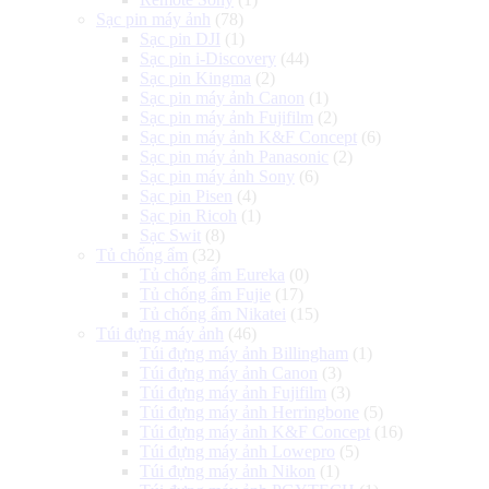
Sạc pin máy ảnh
(78)
Sạc pin DJI
(1)
Sạc pin i-Discovery
(44)
Sạc pin Kingma
(2)
Sạc pin máy ảnh Canon
(1)
Sạc pin máy ảnh Fujifilm
(2)
Sạc pin máy ảnh K&F Concept
(6)
Sạc pin máy ảnh Panasonic
(2)
Sạc pin máy ảnh Sony
(6)
Sạc pin Pisen
(4)
Sạc pin Ricoh
(1)
Sạc Swit
(8)
Tủ chống ẩm
(32)
Tủ chống ẩm Eureka
(0)
Tủ chống ẩm Fujie
(17)
Tủ chống ẩm Nikatei
(15)
Túi đựng máy ảnh
(46)
Túi đựng máy ảnh Billingham
(1)
Túi đựng máy ảnh Canon
(3)
Túi đựng máy ảnh Fujifilm
(3)
Túi đựng máy ảnh Herringbone
(5)
Túi đựng máy ảnh K&F Concept
(16)
Túi đựng máy ảnh Lowepro
(5)
Túi đựng máy ảnh Nikon
(1)