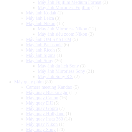
Máy ảnh Fujifilm Medium Format
(3)
Máy ảnh Mirrorless Fujifilm
(11)
Máy ảnh Kodak
(1)
Máy ảnh Leica
(3)
Máy ảnh Nikon
(15)
Máy ảnh Mirrorless Nikon
(12)
Máy ảnh siêu zoom Nikon
(3)
Máy ảnh OM SYSTEM
(5)
Máy ảnh Panasonic
(6)
Máy ảnh Ricoh
(5)
Máy ảnh Sigma
(1)
Máy ảnh Sony
(26)
Máy ảnh du lịch Sony
(3)
Máy ảnh Mirrorless Sony
(21)
Máy ảnh Sony RX
(2)
Máy quay phim
(80)
Camera meeting Kandao
(5)
Máy quay Blackmagic
(11)
Máy quay Canon
(16)
Máy quay DJI
(5)
Máy quay Gopro
(7)
Máy quay Hollyland
(1)
Máy quay Insta 360
(14)
Máy quay Nikon
(1)
Máy quay Sony
(20)