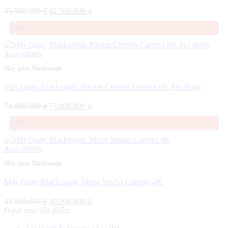
Giá
Giá
45.500.000
₫
42.500.000
₫
gốc
hiện
-1%
là:
tại
45.500.000 ₫.
là:
42.500.000 ₫.
Xem nhanh
Máy quay Blackmagic
Máy Quay Blackmagic Pocket Cinema Camera 6K Pro Body
Giá
Giá
74.000.000
₫
73.000.000
₫
gốc
hiện
-3%
là:
tại
74.000.000 ₫.
là:
73.000.000 ₫.
Xem nhanh
Máy quay Blackmagic
Máy Quay Blackmagic Micro Studio Camera 4K
Giá
Giá
41.950.000
₫
40.900.000
₫
gốc
hiện
Danh mục sản phẩm
là:
tại
Âm thanh & livestream
(159)