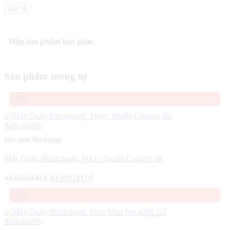
Hộp sản phẩm bao gồm:
Sản phẩm tương tự
-3%
Xem nhanh
Máy quay Blackmagic
Máy Quay Blackmagic Micro Studio Camera 4K
Giá
Giá
41.950.000
₫
40.900.000
₫
gốc
hiện
-1%
là:
tại
41.950.000 ₫.
là:
40.900.000 ₫.
Xem nhanh