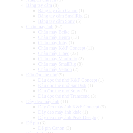
Báng tay cầm
(8)
Báng tay cầm Canon
(1)
Báng tay cầm SmallRig
(2)
Báng tay cầm Sony
(5)
Chân máy ảnh
(62)
Chân máy Beike
(2)
Chân máy Benro
(13)
Chân máy Joby
(1)
Chân máy K&F Concept
(11)
Chân máy Libec
(22)
Chân máy Manfrotto
(2)
Chân máy SmallRig
(8)
Chân máy Velbon
(2)
Đầu đọc thẻ nhớ
(9)
Đầu đọc thẻ nhớ K&F Concept
(1)
Đầu đọc thẻ nhớ SanDisk
(1)
Đầu đọc thẻ nhớ Sony
(3)
Đầu đọc thẻ nhớ Transcend
(3)
Dây đeo máy ảnh
(11)
Dây đeo máy ảnh K&F Concept
(9)
Dây đeo máy ảnh khác
(1)
Dây đeo máy ảnh Peak Design
(1)
Đế pin
(3)
Đế pin Canon
(3)