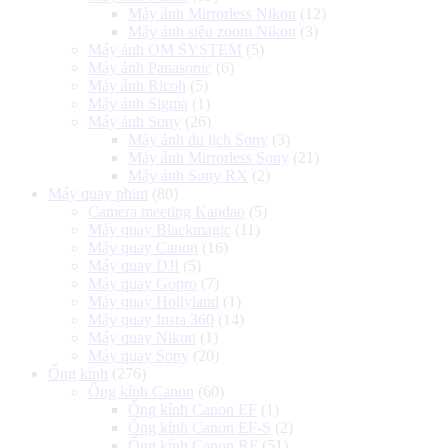
Máy ảnh Mirrorless Nikon
(12)
Máy ảnh siêu zoom Nikon
(3)
Máy ảnh OM SYSTEM
(5)
Máy ảnh Panasonic
(6)
Máy ảnh Ricoh
(5)
Máy ảnh Sigma
(1)
Máy ảnh Sony
(26)
Máy ảnh du lịch Sony
(3)
Máy ảnh Mirrorless Sony
(21)
Máy ảnh Sony RX
(2)
Máy quay phim
(80)
Camera meeting Kandao
(5)
Máy quay Blackmagic
(11)
Máy quay Canon
(16)
Máy quay DJI
(5)
Máy quay Gopro
(7)
Máy quay Hollyland
(1)
Máy quay Insta 360
(14)
Máy quay Nikon
(1)
Máy quay Sony
(20)
Ống kính
(276)
Ống kính Canon
(60)
Ống kính Canon EF
(1)
Ống kính Canon EF-S
(2)
Ống kính Canon RF
(51)