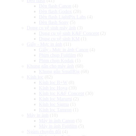
Đèn flash
(41)
Đèn flash Canon
(4)
Đèn flash Godox
(28)
Đèn flash LightPix Labs
(4)
Đèn flash Sony
(5)
Dụng cụ vệ sinh máy ảnh
(3)
Dụng cụ vệ sinh K&F Concept
(2)
Dụng cụ vệ sinh KM
(1)
Giấy - Mực in ảnh
(11)
Giấy - Mực in ảnh Canon
(4)
Phim chụp Fujifilm
(6)
Phim chụp Kodak
(1)
Khung gắn cho máy ảnh
(68)
Khung gắn SmallRig
(68)
Kính lọc
(82)
Kính lọc B+W
(8)
Kính lọc Hoya
(39)
Kính lọc K&F Concept
(30)
Kính lọc Marumi
(2)
Kính lọc Sigma
(1)
Kính lọc Tamron
(1)
Máy in ảnh
(10)
Máy in ảnh Canon
(5)
Máy in ảnh Fujifilm
(5)
Ngàm chuyển đổi
(4)