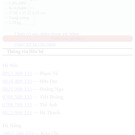
– 0 đến 90%
– Kích thước
– 27,81 x 25,22 x 15 cm
– Trọng lượng
– 3,55 kg
Chưa có sản phẩm trong giỏ hàng.
Thêm vào giỏ hàng
Quay trở lại cửa hàng
Thông tin liên hệ
Hà Nội:
0817 388 333
— Phạm Tú
0818 488 333
— Hữu Đạt
0825 088 333
— Hoàng Nga
0706 588 333
— Việt Hoàng
0706 788 333
— Thế Anh
0823 088 333
— Hà Thanh
Đà Nẵng:
0857 288 333
— Kim Chi