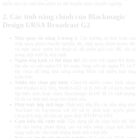
dành cho các nhà làm phim và đài truyền hình chuyên nghiệp.
2. Các tính năng chính của Blackmagic
Design URSA Broadcast G2
Máy quay đa năng 3 trong 1
: Tận hưởng sự linh hoạt của
máy quay phim chuyên nghiệp 4K, máy quay phim studio 4K
và máy quay phim kỹ thuật số độ phân giải cao 6K, tất cả
trong một thiết bị duy nhất.
Ngàm ống kính có thể thay thế
: Đi kèm với ngàm B4 được
lắp sẵn và một ngàm EF bổ sung, cùng với các ngàm PL và F
tùy chọn để tăng khả năng tương thích với nhiều loại ống
kính hơn.
Nhiều tùy chọn ghi hình
: Chọn từ nhiều codec khác nhau
như ProRes 422 HQ, ProRes 422 và H.265 để có kích thước
tệp hiệu quả, hoặc chọn Blackmagic RAW để có chất lượng
tối đa và tính linh hoạt khi chỉnh sửa.
Phát trực tiếp tích hợp
: Phát trực tiếp lên các nền tảng như
YouTube và Facebook với bộ xử lý phát trực tuyến phần
cứng tích hợp, hỗ trợ các giao thức RTMP và SRT.
Cảm biến 6K vượt trội
: Tận dụng tối đa cảm biến 6K lớn
với dải tương phản động cao và hiệu năng chụp ảnh thiếu
sáng xuất sắc cho chất lượng hình ảnh vượt trội.
Ngõ vào âm thanh chuyên nghiệp
: Hai ngõ vào XLR cung