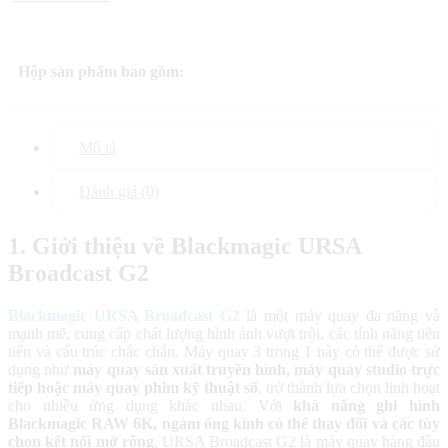
Hộp sản phẩm bao gồm:
Mô tả
Đánh giá (0)
1. Giới thiệu về Blackmagic URSA
Broadcast G2
Blackmagic URSA Broadcast G2
là một máy quay đa năng và
mạnh mẽ, cung cấp chất lượng hình ảnh vượt trội, các tính năng tiên
tiến và cấu trúc chắc chắn. Máy quay 3 trong 1 này có thể được sử
dụng như
máy quay sản xuất truyền hình, máy quay studio trực
tiếp hoặc máy quay phim kỹ thuật số
, trở thành lựa chọn linh hoạt
cho nhiều ứng dụng khác nhau. Với
khả năng ghi hình
Blackmagic RAW 6K, ngàm ống kính có thể thay đổi và các tùy
chọn kết nối mở rộng
, URSA Broadcast G2 là máy quay hàng đầu