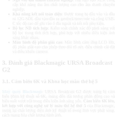
cấp khả năng thu âm chất lượng cao cho âm thanh chuyên
nghiệp.
Khả năng kết nối toàn diện
: Được trang bị đầu vào và đầu
ra 12G-SDI, đầu vào/đầu ra genlock/timecode và cổng USB-
C tốc độ cao để ghi vào ổ đĩa ngoài và kết nối phụ kiện.
Bộ lọc ND tích hợp
: Kiểm soát chính xác độ phơi sáng với
bộ lọc trung tính tích hợp, phù hợp với nhiều điều kiện ánh
sáng khác nhau.
Màn hình độ phân giải cao
: Màn hình cảm ứng LCD lớn,
độ phân giải cao cho phép theo dõi rõ nét, điều chỉnh cài đặt
và điều khiển camera.
3. Đánh giá Blackmagic URSA Broadcast
G2
3.1. Cảm biến 6K và Khoa học màu thế hệ 5
Máy quay Blackmagic
URSA Broadcast G2 được trang bị cảm
biến phim kỹ thuật số 6K, mang đến dải tương phản động cao và
hiệu suất vượt trội trong điều kiện ánh sáng yếu.
Cảm biến 6K lớn,
kết hợp với công nghệ xử lý màu thế hệ thứ 5
của Blackmagic,
mang lại chất lượng điện ảnh kỹ thuật số trong lĩnh vực phát sóng,
cách mạng hóa chất lượng hình ảnh.