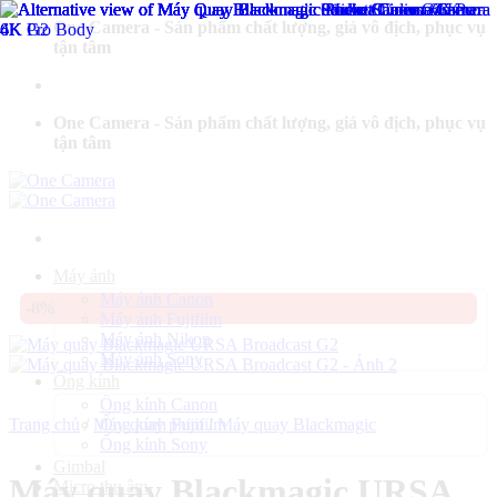
Bỏ
One Camera - Sản phẩm chất lượng, giá vô địch, phục vụ
qua
tận tâm
nội
dung
One Camera - Sản phẩm chất lượng, giá vô địch, phục vụ
tận tâm
Máy ảnh
Máy ảnh Canon
-8%
Máy ảnh Fujifilm
Máy ảnh Nikon
Máy ảnh Sony
Ống kính
Ống kính Canon
Trang chủ
/
Máy quay phim
Ống kính Fujifilm
/
Máy quay Blackmagic
Ống kính Sony
Gimbal
Máy quay Blackmagic URSA
Micro thu âm