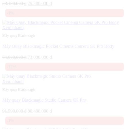
Giá
Giá
38.180.000
₫
29.380.000
₫
gốc
hiện
-1%
là:
tại
38.180.000 ₫.
là:
29.380.000 ₫.
Xem nhanh
Máy quay Blackmagic
Máy Quay Blackmagic Pocket Cinema Camera 6K Pro Body
Giá
Giá
74.000.000
₫
73.000.000
₫
gốc
hiện
-12%
là:
tại
74.000.000 ₫.
là:
73.000.000 ₫.
Xem nhanh
Máy quay Blackmagic
Máy quay Blackmagic Studio Camera 6K Pro
Giá
Giá
91.590.000
₫
80.480.000
₫
gốc
hiện
-1%
là:
tại
91.590.000 ₫.
là: