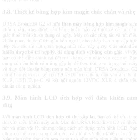
3.8. Thiết kế bằng hợp kim magie chắc chắn và nhẹ
URSA Broadcast G2 sở hữu
thân máy bằng hợp kim magie siêu
chắc chắn, nhẹ,
được cân bằng hoàn hảo và thiết kế để tạo cảm
giác thoải mái khi sử dụng cả ngày. Máy có các công tắc và nút điều
khiển quen thuộc được gắn bên ngoài, cho phép bạn truy cập trực
tiếp vào các cài đặt quan trọng nhất của máy quay.
Các nút điều
khiển được bố trí hợp lý, dễ dàng định vị bằng cảm giác
, vì vậy
bạn có thể điều chỉnh cài đặt mà không cần nhìn vào các nút. Bạn
cũng có màn hình cảm ứng gập lại để theo dõi, xem trạng thái máy
và thay đổi cài đặt bằng menu trên màn hình. URSA Broadcast G2
cũng bao gồm các kết nối 12G-SDI tiêu chuẩn, đầu vào âm thanh
XLR, USB Type-C và kết nối nguồn 12VDC XLR 4 chân tiêu
chuẩn công nghiệp.
3.9. Màn hình LCD tích hợp với điều khiển cảm
ứng
Với
màn hình LCD tích hợp có thể gập lại
, bạn có thể vừa theo
dõi vừa điều khiển máy ảnh. Mặc dù URSA Broadcast G2 có nhiều
nút và núm vật lý, nhưng bằng cách sử dụng màn hình LCD, bạn
cũng có thể xem trạng thái trên màn hình và điều khiển cảm ứng.
Màn hình cảm ứng tích hợp cũng bao gồm màn hình hiển thị thông