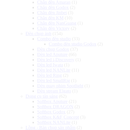
Chân đèn Amaran
(1)
Chân đèn Godox
(2)
Chân đèn Jinbei
(3)
Chân đèn KM
(10)
Chân đèn NanGuang
(1)
Chân đèn Victory
(2)
Đèn chụp ảnh
(154)
Combo đèn studio
(33)
Combo đèn studio Godox
(2)
Đèn chụp Godox
(37)
Đèn led Aputure
(66)
Đèn led i-Discovery
(1)
Đèn led Iwata
(1)
Đèn led NANLite
(11)
Đèn led Ring
(2)
Đèn led SmallRig
(1)
Đèn quay phim Spotlight
(1)
Đèn stream Elgato
(1)
Dụng cụ tản sáng
(62)
Softbox Aputure
(21)
Softbox DRAGON
(2)
Softbox Godox
(27)
Softbox K&F Concept
(3)
Softbox NANLite
(1)
Lồng - Bàn chụp sản phẩm
(2)