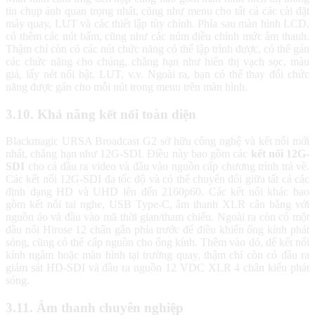
tin chụp ảnh quan trọng nhất, cũng như menu cho tất cả các cài đặt
máy quay, LUT và các thiết lập tùy chỉnh. Phía sau màn hình LCD,
có thêm các nút bấm, cũng như các núm điều chỉnh mức âm thanh.
Thậm chí còn có các nút chức năng có thể lập trình được, có thể gán
các chức năng cho chúng, chẳng hạn như hiển thị vạch sọc, màu
giả, lấy nét nổi bật, LUT, v.v. Ngoài ra, bạn có thể thay đổi chức
năng được gán cho mỗi nút trong menu trên màn hình.
3.10. Khả năng kết nối toàn diện
Blackmagic URSA Broadcast G2 sở hữu công nghệ và kết nối mới
nhất, chẳng hạn như 12G-SDI. Điều này bao gồm các
kết nối 12G-
SDI
cho cả đầu ra video và đầu vào nguồn cấp chương trình trả về.
Các kết nối 12G-SDI đa tốc độ và có thể chuyển đổi giữa tất cả các
định dạng HD và UHD lên đến 2160p60. Các kết nối khác bao
gồm kết nối tai nghe, USB Type-C, âm thanh XLR cân bằng với
nguồn ảo và đầu vào mã thời gian/tham chiếu. Ngoài ra còn có một
đầu nối Hirose 12 chân gắn phía trước để điều khiển ống kính phát
sóng, cũng có thể cấp nguồn cho ống kính. Thêm vào đó, để kết nối
kính ngắm hoặc màn hình tại trường quay, thậm chí còn có đầu ra
giám sát HD-SDI và đầu ra nguồn 12 VDC XLR 4 chân kiểu phát
sóng.
3.11. Âm thanh chuyên nghiệp