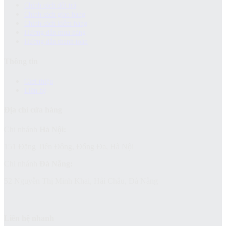
Chính sách đổi trả
Chính sách giao hàng
Chinh sách kiểm hàng
Hướng dẫn mua hàng
Hướng dẫn thanh toán
Thông tin
Giới thiệu
Liên hệ
Địa chỉ cửa hàng
Chi nhánh
Hà Nội:
151 Đặng Tiến Đông, Đống Đa, Hà Nội
Chi nhánh
Đà Nẵng:
52 Nguyễn Thị Minh Khai, Hải Châu, Đà Nẵng
Liên hệ nhanh