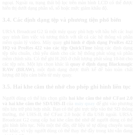
ngoại. Ngoài ra, trạng thái bộ lọc trên màn hình LCD có thể được
hiển thị dưới dạng phân số, số hoặc mức giảm khẩu độ.
3.4. Các định dạng tệp và phương tiện phổ biến
URSA Broadcast G2 là một máy quay phù hợp với hầu hết các loại
quy trình làm việc và tương thích với tất cả các hệ thống và phần
mềm quản lý video. Máy quay
ghi hình ở định dạng ProRes 422
HQ và ProRes 422 vào các tệp QuickTime
bằng các định dạng
tệp tiêu chuẩn, chủ yếu dành cho các hệ thống phát sóng và phần
mềm chỉnh sửa. Có thể ghi H.265 ở chất lượng phát sóng 10-bit cho
các tệp nén. Một lựa chọn khác là
quay ở
định dạng Blackmagic
RAW (BRAW)
, một định dạng được thiết kế để bảo toàn chất
lượng dữ liệu cảm biến từ máy quay.
3.5. Hai khe cắm thẻ nhớ cho phép ghi hình liên tục
Người dùng có thể lựa chọn giữa
hai khe cắm thẻ nhớ CFast 2.0
và hai khe cắm thẻ SD/UHS-II
của
máy quay
để ghi vào phương
tiện lưu trữ phù hợp nhất. Bạn có thể ghi trực tiếp vào thẻ SD thông
thường, thẻ UHS-II, thẻ CFast 2.0 hoặc ổ đĩa USB ngoài. URSA
Broadcast G2 cung cấp hai khe cắm thẻ nhớ để người dùng có thể
ghi hình liên tục. Nếu một thẻ đầy, dữ liệu sẽ tự động chuyển sang
thẻ khác, vì vậy người dùng có thể thay thẻ đầy trong khi vẫn đang