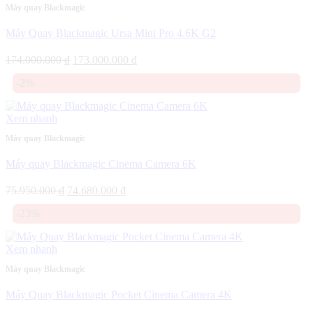
Máy quay Blackmagic
Máy Quay Blackmagic Ursa Mini Pro 4.6K G2
Giá
Giá
174.000.000
₫
173.000.000
₫
gốc
hiện
-2%
là:
tại
174.000.000 ₫.
là:
173.000.000 ₫.
Xem nhanh
Máy quay Blackmagic
Máy quay Blackmagic Cinema Camera 6K
Giá
Giá
75.950.000
₫
74.680.000
₫
gốc
hiện
-23%
là:
tại
75.950.000 ₫.
là:
74.680.000 ₫.
Xem nhanh
Máy quay Blackmagic
Máy Quay Blackmagic Pocket Cinema Camera 4K