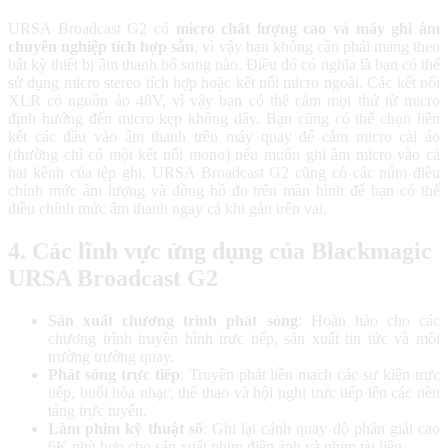
URSA Broadcast G2 có
micro chất lượng cao và máy ghi âm
chuyên nghiệp tích hợp sẵn
, vì vậy bạn không cần phải mang theo
bất kỳ thiết bị âm thanh bổ sung nào. Điều đó có nghĩa là bạn có thể
sử dụng micro stereo tích hợp hoặc kết nối micro ngoài. Các kết nối
XLR có nguồn ảo 48V, vì vậy bạn có thể cắm mọi thứ từ micro
định hướng đến micro kẹp không dây. Bạn cũng có thể chọn liên
kết các đầu vào âm thanh trên máy quay để cắm micro cài áo
(thường chỉ có một kết nối mono) nếu muốn ghi âm micro vào cả
hai kênh của tệp ghi. URSA Broadcast G2 cũng có các núm điều
chỉnh mức âm lượng và đồng hồ đo trên màn hình để bạn có thể
điều chỉnh mức âm thanh ngay cả khi gắn trên vai.
4. Các lĩnh vực ứng dụng của Blackmagic
URSA Broadcast G2
Sản xuất chương trình phát sóng
: Hoàn hảo cho các
chương trình truyền hình trực tiếp, sản xuất tin tức và môi
trường trường quay.
Phát sóng trực tiếp
: Truyền phát liền mạch các sự kiện trực
tiếp, buổi hòa nhạc, thể thao và hội nghị trực tiếp lên các nền
tảng trực tuyến.
Làm phim kỹ thuật số
: Ghi lại cảnh quay độ phân giải cao
6K phù hợp cho sản xuất phim điện ảnh và phim tài liệu.