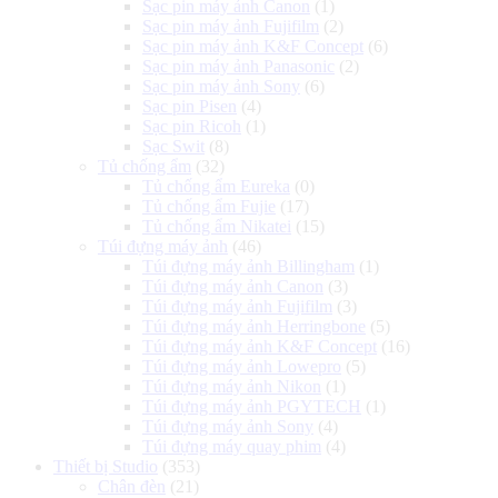
Sạc pin máy ảnh Canon
(1)
Sạc pin máy ảnh Fujifilm
(2)
Sạc pin máy ảnh K&F Concept
(6)
Sạc pin máy ảnh Panasonic
(2)
Sạc pin máy ảnh Sony
(6)
Sạc pin Pisen
(4)
Sạc pin Ricoh
(1)
Sạc Swit
(8)
Tủ chống ẩm
(32)
Tủ chống ẩm Eureka
(0)
Tủ chống ẩm Fujie
(17)
Tủ chống ẩm Nikatei
(15)
Túi đựng máy ảnh
(46)
Túi đựng máy ảnh Billingham
(1)
Túi đựng máy ảnh Canon
(3)
Túi đựng máy ảnh Fujifilm
(3)
Túi đựng máy ảnh Herringbone
(5)
Túi đựng máy ảnh K&F Concept
(16)
Túi đựng máy ảnh Lowepro
(5)
Túi đựng máy ảnh Nikon
(1)
Túi đựng máy ảnh PGYTECH
(1)
Túi đựng máy ảnh Sony
(4)
Túi đựng máy quay phim
(4)
Thiết bị Studio
(353)
Chân đèn
(21)