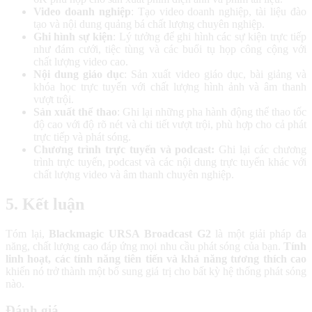
Video doanh nghiệp
: Tạo video doanh nghiệp, tài liệu đào
tạo và nội dung quảng bá chất lượng chuyên nghiệp.
Ghi hình sự kiện
: Lý tưởng để ghi hình các sự kiện trực tiếp
như đám cưới, tiệc tùng và các buổi tụ họp công cộng với
chất lượng video cao.
Nội dung giáo dục
: Sản xuất video giáo dục, bài giảng và
khóa học trực tuyến với chất lượng hình ảnh và âm thanh
vượt trội.
Sản xuất thể thao
: Ghi lại những pha hành động thể thao tốc
độ cao với độ rõ nét và chi tiết vượt trội, phù hợp cho cả phát
trực tiếp và phát sóng.
Chương trình trực tuyến và podcast:
Ghi lại các chương
trình trực tuyến, podcast và các nội dung trực tuyến khác với
chất lượng video và âm thanh chuyên nghiệp.
5. Kết luận
Tóm lại,
Blackmagic URSA Broadcast G2
là một giải pháp đa
năng, chất lượng cao đáp ứng mọi nhu cầu phát sóng của bạn.
Tính
linh hoạt, các tính năng tiên tiến và khả năng tương thích cao
khiến nó trở thành một bổ sung giá trị cho bất kỳ hệ thống phát sóng
nào.
Đánh giá