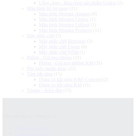
Lồng chụp - Bàn chụp sản phẩm Godox
(2)
Màn hình hỗ trợ quay
(21)
Màn hình Monitor Atomos
(8)
Màn hình Monitor Godox
(1)
Màn hình Monitor Lilliput
(1)
Màn hình Monitor Portkeys
(11)
Máy nhắc chữ
(5)
Máy nhắc chữ Bestview
(3)
Máy nhắc chữ Elgato
(0)
Máy nhắc chữ YiShi
(1)
Phông - Giá treo phông
(32)
Phông - Giá treo phông KM
(31)
Phụ kiện studio khác
(22)
Tấm hắt sáng
(15)
Dụng cụ hắt sáng K&F Concept
(2)
Dụng cụ hắt sáng KM
(11)
Trigger - Kích đèn
(13)
Điều khoản và chính sách
Chính sách bảo hành
Chính sách bảo mật