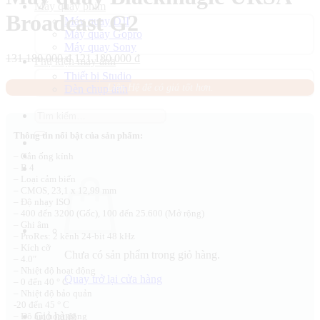
Máy quay phim
Broadcast G2
Máy quay DJI
Máy quay Gopro
Máy quay Sony
Giá
Giá
131.180.000
₫
121.180.000
₫
Phụ kiện máy ảnh
gốc
hiện
Thiết bị Studio
là:
tại
Liên Hệ để có giá tốt hơn.
Đèn chụp ảnh
131.180.000 ₫.
là:
121.180.000 ₫.
Tìm
kiếm:
Thông tin nổi bật của sản phẩm:
– Gắn ống kính
– B 4
– Loại cảm biến
– CMOS, 23,1 x 12,99 mm
– Độ nhạy ISO
– 400 đến 3200 (Gốc), 100 đến 25.600 (Mở rộng)
– Ghi âm
– ProRes: 2 kênh 24-bit 48 kHz
– Kích cỡ
Chưa có sản phẩm trong giỏ hàng.
– 4.0″
– Nhiệt độ hoạt động
Quay trở lại cửa hàng
– 0 đến 40 ° C
– Nhiệt độ bảo quản
-20 đến 45 ° C
Giỏ hàng
– Độ ẩm hoạt động