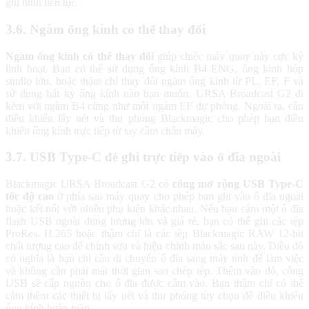
ghi hình liên tục.
3.6. Ngàm ống kính có thể thay đổi
Ngàm ống kính có thể thay đổi
giúp chiếc máy quay này cực kỳ
linh hoạt. Bạn có thể sử dụng ống kính B4 ENG, ống kính hộp
studio lớn, hoặc thậm chí thay đổi ngàm ống kính từ PL, EF, F và
sử dụng bất kỳ ống kính nào bạn muốn. URSA Broadcast G2 đi
kèm với ngàm B4 cũng như một ngàm EF dự phòng. Ngoài ra, cần
điều khiển lấy nét và thu phóng Blackmagic cho phép bạn điều
khiển ống kính trực tiếp từ tay cầm chân máy.
3.7. USB Type-C để ghi trực tiếp vào ổ đĩa ngoài
Blackmagic URSA Broadcast G2 có
cổng mở rộng USB Type-C
tốc độ cao
ở phía sau máy quay cho phép bạn ghi vào ổ đĩa ngoài
hoặc kết nối với nhiều phụ kiện khác nhau. Nếu bạn cắm một ổ đĩa
flash USB ngoài dung lượng lớn và giá rẻ, bạn có thể ghi các tệp
ProRes, H.265 hoặc thậm chí là các tệp Blackmagic RAW 12-bit
chất lượng cao để chỉnh sửa và hiệu chỉnh màu sắc sau này. Điều đó
có nghĩa là bạn chỉ cần di chuyển ổ đĩa sang máy tính để làm việc
và không cần phải mất thời gian sao chép tệp. Thêm vào đó, cổng
USB sẽ cấp nguồn cho ổ đĩa được cắm vào. Bạn thậm chí có thể
cắm thêm các thiết bị lấy nét và thu phóng tùy chọn để điều khiển
ống kính hoàn toàn.