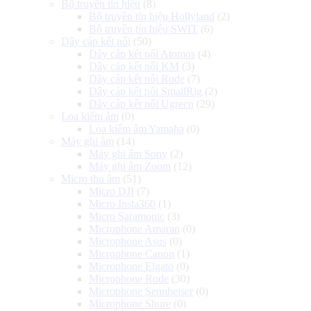
Bộ truyền tín hiệu
(8)
Bộ truyền tín hiệu Hollyland
(2)
Bộ truyền tín hiệu SWIT
(6)
Dây cáp kết nối
(50)
Dây cáp kết nối Atomos
(4)
Dây cáp kết nối KM
(3)
Dây cáp kết nối Rode
(7)
Dây cáp kết nối SmallRig
(2)
Dây cáp kết nối Ugreen
(29)
Loa kiểm âm
(0)
Loa kiểm âm Yamaha
(0)
Máy ghi âm
(14)
Máy ghi âm Sony
(2)
Máy ghi âm Zoom
(12)
Micro thu âm
(51)
Micro DJI
(7)
Micro Insta360
(1)
Micro Saramonic
(3)
Microphone Amaran
(0)
Microphone Asus
(0)
Microphone Canon
(1)
Microphone Elgato
(0)
Microphone Rode
(30)
Microphone Sennheiser
(0)
Microphone Shure
(0)