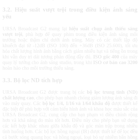
3.2. Hiệu suất vượt trội trong điều kiện ánh sáng
yếu
URSA Broadcast G2 mang lại
hiệu suất chụp ảnh thiếu sáng
vượt trội
, phù hợp để quay phim trong điều kiện ánh sáng môi
trường hoặc thậm chí dưới ánh trăng. Máy có các thiết lập độ
khuếch đại từ -12dB (ISO 100) đến +36dB (ISO 25.600), tối ưu
hóa chất lượng hình ảnh bằng cách giảm nhiễu hạt và tiếng ồn trong
khi vẫn duy trì dải tương phản động đầy đủ.
ISO gốc 400
của máy
quay lý tưởng cho ánh sáng studio, trong khi
ISO cơ bản cao 3200
hoàn hảo cho môi trường thiếu sáng.
3.3. Bộ lọc ND tích hợp
URSA Broadcast G2 được trang bị các
bộ lọc trung tính (ND)
chất lượng cao
, cho phép bạn nhanh chóng giảm lượng ánh sáng đi
vào máy quay. Các
bộ lọc 1/4, 1/16 và 1/64 khẩu độ
được thiết kế
đặc biệt để phù hợp với cảm biến hình ảnh và khoa học màu sắc của
URSA Broadcast G2, cung cấp cho bạn phạm vi điều chỉnh rộng
hơn và khả năng đo màu tốt hơn. Điều này cho phép bạn sử dụng
các kết hợp khác nhau giữa khẩu độ và góc màn trập trong nhiều
tình huống hơn. Các bộ lọc hồng ngoại (IR) được thiết kế để lọc đều
cả bước sóng quang học và hồng ngoại, loại bỏ sự nhiễm bẩn hồng