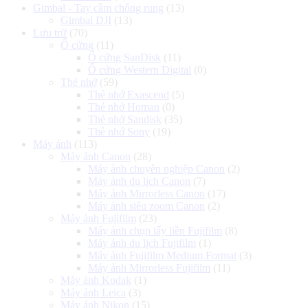
Gimbal - Tay cầm chống rung
(13)
Gimbal DJI
(13)
Lưu trữ
(70)
Ổ cứng
(11)
Ổ cứng SanDisk
(11)
Ổ cứng Western Digital
(0)
Thẻ nhớ
(59)
Thẻ nhớ Exascend
(5)
Thẻ nhớ Homan
(0)
Thẻ nhớ Sandisk
(35)
Thẻ nhớ Sony
(19)
Máy ảnh
(113)
Máy ảnh Canon
(28)
Máy ảnh chuyên nghiệp Canon
(2)
Máy ảnh du lịch Canon
(7)
Máy ảnh Mirrorless Canon
(17)
Máy ảnh siêu zoom Canon
(2)
Máy ảnh Fujifilm
(23)
Máy ảnh chụp lấy liền Fujifilm
(8)
Máy ảnh du lịch Fujifilm
(1)
Máy ảnh Fujifilm Medium Format
(3)
Máy ảnh Mirrorless Fujifilm
(11)
Máy ảnh Kodak
(1)
Máy ảnh Leica
(3)
Máy ảnh Nikon
(15)