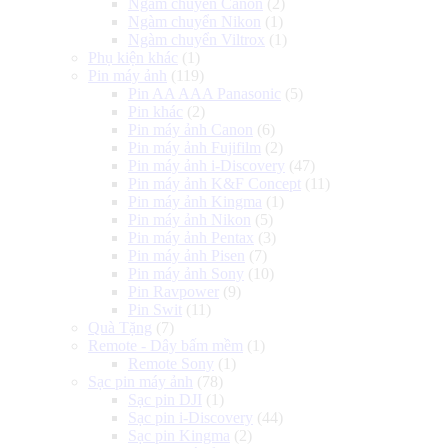
Ngàm chuyển Canon
(2)
Ngàm chuyển Nikon
(1)
Ngàm chuyển Viltrox
(1)
Phụ kiện khác
(1)
Pin máy ảnh
(119)
Pin AA AAA Panasonic
(5)
Pin khác
(2)
Pin máy ảnh Canon
(6)
Pin máy ảnh Fujifilm
(2)
Pin máy ảnh i-Discovery
(47)
Pin máy ảnh K&F Concept
(11)
Pin máy ảnh Kingma
(1)
Pin máy ảnh Nikon
(5)
Pin máy ảnh Pentax
(3)
Pin máy ảnh Pisen
(7)
Pin máy ảnh Sony
(10)
Pin Ravpower
(9)
Pin Swit
(11)
Quà Tặng
(7)
Remote - Dây bấm mềm
(1)
Remote Sony
(1)
Sạc pin máy ảnh
(78)
Sạc pin DJI
(1)
Sạc pin i-Discovery
(44)
Sạc pin Kingma
(2)