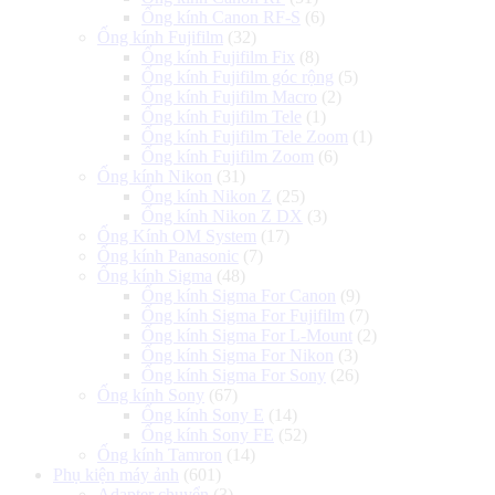
Ống kính Canon RF-S
(6)
Ống kính Fujifilm
(32)
Ống kính Fujifilm Fix
(8)
Ống kính Fujifilm góc rộng
(5)
Ống kính Fujifilm Macro
(2)
Ống kính Fujifilm Tele
(1)
Ống kính Fujifilm Tele Zoom
(1)
Ống kính Fujifilm Zoom
(6)
Ống kính Nikon
(31)
Ống kính Nikon Z
(25)
Ống kính Nikon Z DX
(3)
Ống Kính OM System
(17)
Ống kính Panasonic
(7)
Ống kính Sigma
(48)
Ống kính Sigma For Canon
(9)
Ống kính Sigma For Fujifilm
(7)
Ống kính Sigma For L-Mount
(2)
Ống kính Sigma For Nikon
(3)
Ống kính Sigma For Sony
(26)
Ống kính Sony
(67)
Ống kính Sony E
(14)
Ống kính Sony FE
(52)
Ống kính Tamron
(14)
Phụ kiện máy ảnh
(601)
Adapter chuyển
(3)