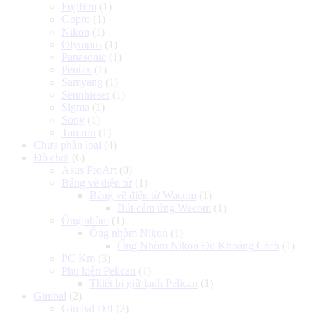
Fujifilm
(1)
Gopro
(1)
Nikon
(1)
Olympus
(1)
Panasonic
(1)
Pentax
(1)
Samyang
(1)
Sennhieser
(1)
Sigma
(1)
Sony
(1)
Tamron
(1)
Chưa phân loại
(4)
Đồ chơi
(6)
Asus ProArt
(0)
Bảng vẽ điện tử
(1)
Bảng vẽ điện tử Wacom
(1)
Bút cảm ứng Wacom
(1)
Ống nhòm
(1)
Ống nhòm Nikon
(1)
Ống Nhòm Nikon Đo Khoảng Cách
(1)
PC Km
(3)
Phụ kiện Pelican
(1)
Thiết bị giữ lạnh Pelican
(1)
Gimbal
(2)
Gimbal DJI
(2)