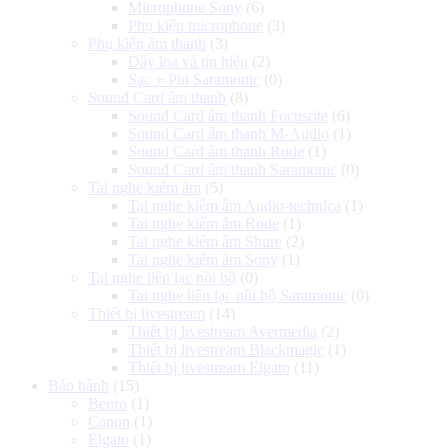
Microphone Sony
(6)
Phụ kiện microphone
(3)
Phụ kiện âm thanh
(3)
Dây loa và tín hiệu
(2)
Sạc + Pin Saramonic
(0)
Sound Card âm thanh
(8)
Sound Card âm thanh Focusrite
(6)
Sound Card âm thanh M-Audio
(1)
Sound Card âm thanh Rode
(1)
Sound Card âm thanh Saramonic
(0)
Tai nghe kiểm âm
(5)
Tai nghe kiểm âm Audio-technica
(1)
Tai nghe kiểm âm Rode
(1)
Tai nghe kiểm âm Shure
(2)
Tai nghe kiểm âm Sony
(1)
Tai nghe liên lạc nội bộ
(0)
Tai nghe liên lạc nội bộ Saramonic
(0)
Thiết bị livestream
(14)
Thiết bị livestream Avermedia
(2)
Thiết bị livestream Blackmagic
(1)
Thiết bị livestream Elgato
(11)
Bảo hành
(15)
Benro
(1)
Canon
(1)
Elgato
(1)