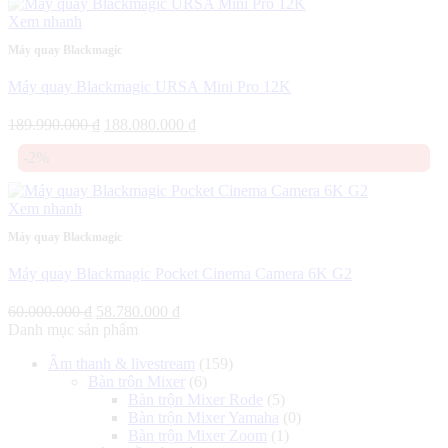
80.480.000 ₫.
Xem nhanh
Máy quay Blackmagic
Máy quay Blackmagic URSA Mini Pro 12K
Giá
Giá
189.990.000
₫
188.080.000
₫
gốc
hiện
-2%
là:
tại
189.990.000 ₫.
là:
188.080.000 ₫.
Xem nhanh
Máy quay Blackmagic
Máy quay Blackmagic Pocket Cinema Camera 6K G2
Giá
Giá
60.000.000
₫
58.780.000
₫
gốc
hiện
Danh mục sản phẩm
là:
tại
Âm thanh & livestream
(159)
60.000.000 ₫.
là:
Bàn trộn Mixer
(6)
58.780.000 ₫.
Bàn trộn Mixer Rode
(5)
Bàn trộn Mixer Yamaha
(0)
Bàn trộn Mixer Zoom
(1)