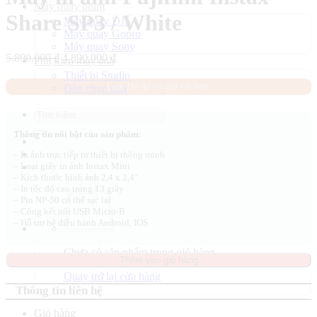
Máy quay phim
Share SP3 / White
Máy quay DJI
Máy quay Gopro
Máy quay Sony
Giá
Giá
5.890.000
₫
4.890.000
₫
Phụ kiện máy ảnh
gốc
hiện
Thiết bị Studio
là:
tại
Liên Hệ để có giá tốt hơn.
Đèn chụp ảnh
5.890.000 ₫.
là:
4.890.000 ₫.
Tìm
kiếm:
Thông tin nổi bật của sản phẩm:
– In ảnh trực tiếp từ thiết bị thông minh
– Loại giấy in ảnh Instax Mini
– Kích thước hình ảnh 2,4 x 2,4″
– In tốc độ cao trong 13 giây
– Pin NP-50 có thể sạc lại
– Cổng kết nối USB Micro-B
– Hỗ trợ hệ điều hành Android, IOS
Chưa có sản phẩm trong giỏ hàng.
Thêm vào giỏ hàng
Quay trở lại cửa hàng
Thông tin liên hệ
Giỏ hàng