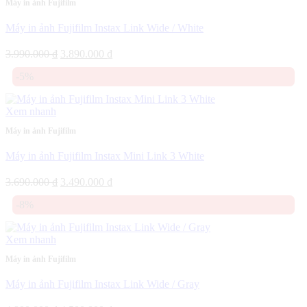
Máy in ảnh Fujifilm
Máy in ảnh Fujifilm Instax Link Wide / White
Giá
Giá
3.990.000
₫
3.890.000
₫
gốc
hiện
-5%
là:
tại
3.990.000 ₫.
là:
3.890.000 ₫.
Xem nhanh
Máy in ảnh Fujifilm
Máy in ảnh Fujifilm Instax Mini Link 3 White
Giá
Giá
3.690.000
₫
3.490.000
₫
gốc
hiện
-8%
là:
tại
3.690.000 ₫.
là:
3.490.000 ₫.
Xem nhanh
Máy in ảnh Fujifilm
Máy in ảnh Fujifilm Instax Link Wide / Gray