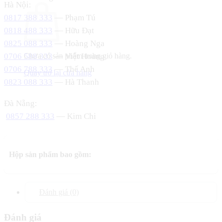
Hà Nội:
0817 388 333
— Phạm Tú
0818 488 333
— Hữu Đạt
0825 088 333
— Hoàng Nga
0706 588 333
— Việt Hoàng
Chưa có sản phẩm trong giỏ hàng.
0706 788 333
— Thế Anh
Quay trở lại cửa hàng
0823 088 333
— Hà Thanh
Đà Nẵng:
0857 288 333
— Kim Chi
Hộp sản phẩm bao gồm:
Đánh giá (0)
Đánh giá