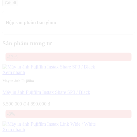
Hộp sản phẩm bao gồm:
Sản phẩm tương tự
-13%
Xem nhanh
Máy in ảnh Fujifilm
Máy in ảnh Fujifilm Instax Share SP3 / Black
Giá
Giá
5.590.000
₫
4.890.000
₫
gốc
hiện
-3%
là:
tại
5.590.000 ₫.
là:
4.890.000 ₫.
Xem nhanh