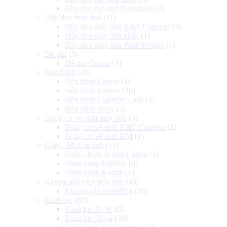
Đầu đọc thẻ nhớ Transcend
(3)
Dây đeo máy ảnh
(11)
Dây đeo máy ảnh K&F Concept
(9)
Dây đeo máy ảnh khác
(1)
Dây đeo máy ảnh Peak Design
(1)
Đế pin
(3)
Đế pin Canon
(3)
Đèn flash
(41)
Đèn flash Canon
(4)
Đèn flash Godox
(28)
Đèn flash LightPix Labs
(4)
Đèn flash Sony
(5)
Dụng cụ vệ sinh máy ảnh
(3)
Dụng cụ vệ sinh K&F Concept
(2)
Dụng cụ vệ sinh KM
(1)
Giấy - Mực in ảnh
(11)
Giấy - Mực in ảnh Canon
(4)
Phim chụp Fujifilm
(6)
Phim chụp Kodak
(1)
Khung gắn cho máy ảnh
(68)
Khung gắn SmallRig
(68)
Kính lọc
(82)
Kính lọc B+W
(8)
Kính lọc Hoya
(39)