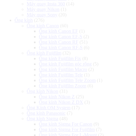
Máy quay Insta 360
(14)
Máy quay Nikon
(1)
Máy quay Sony
(20)
Ống kính
(276)
Ống kính Canon
(60)
Ống kính Canon EF
(1)
Ống kính Canon EF-S
(2)
Ống kính Canon RF
(51)
Ống kính Canon RF-S
(6)
Ống kính Fujifilm
(32)
Ống kính Fujifilm Fix
(8)
Ống kính Fujifilm góc rộng
(5)
Ống kính Fujifilm Macro
(2)
Ống kính Fujifilm Tele
(1)
Ống kính Fujifilm Tele Zoom
(1)
Ống kính Fujifilm Zoom
(6)
Ống kính Nikon
(31)
Ống kính Nikon Z
(25)
Ống kính Nikon Z DX
(3)
Ống Kính OM System
(17)
Ống kính Panasonic
(7)
Ống kính Sigma
(48)
Ống kính Sigma For Canon
(9)
Ống kính Sigma For Fujifilm
(7)
Ống kính Sigma For L-Mount
(2)