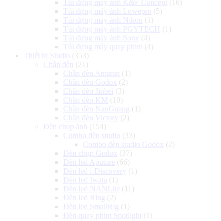
Túi đựng máy ảnh K&F Concept
(16)
Túi đựng máy ảnh Lowepro
(5)
Túi đựng máy ảnh Nikon
(1)
Túi đựng máy ảnh PGYTECH
(1)
Túi đựng máy ảnh Sony
(4)
Túi đựng máy quay phim
(4)
Thiết bị Studio
(353)
Chân đèn
(21)
Chân đèn Amaran
(1)
Chân đèn Godox
(2)
Chân đèn Jinbei
(3)
Chân đèn KM
(10)
Chân đèn NanGuang
(1)
Chân đèn Victory
(2)
Đèn chụp ảnh
(154)
Combo đèn studio
(33)
Combo đèn studio Godox
(2)
Đèn chụp Godox
(37)
Đèn led Aputure
(66)
Đèn led i-Discovery
(1)
Đèn led Iwata
(1)
Đèn led NANLite
(11)
Đèn led Ring
(2)
Đèn led SmallRig
(1)
Đèn quay phim Spotlight
(1)