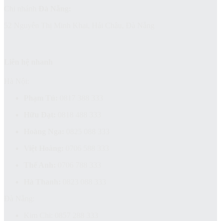
Chi nhánh
Đà Nẵng:
52 Nguyễn Thị Minh Khai, Hải Châu, Đà Nẵng
Liên hệ nhanh
Hà Nội:
Phạm Tú:
0817 388 333
Hữu Đạt:
0818 488 333
Hoàng Nga:
0825 088 333
Việt Hoàng:
0706 588 333
Thế Anh:
0706 788 333
Hà Thanh:
0823 088 333
Đà Nẵng:
Kim Chi: 0857 288 333