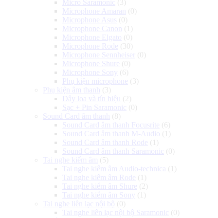
Micro Saramonic
(3)
Microphone Amaran
(0)
Microphone Asus
(0)
Microphone Canon
(1)
Microphone Elgato
(0)
Microphone Rode
(30)
Microphone Sennheiser
(0)
Microphone Shure
(0)
Microphone Sony
(6)
Phụ kiện microphone
(3)
Phụ kiện âm thanh
(3)
Dây loa và tín hiệu
(2)
Sạc + Pin Saramonic
(0)
Sound Card âm thanh
(8)
Sound Card âm thanh Focusrite
(6)
Sound Card âm thanh M-Audio
(1)
Sound Card âm thanh Rode
(1)
Sound Card âm thanh Saramonic
(0)
Tai nghe kiểm âm
(5)
Tai nghe kiểm âm Audio-technica
(1)
Tai nghe kiểm âm Rode
(1)
Tai nghe kiểm âm Shure
(2)
Tai nghe kiểm âm Sony
(1)
Tai nghe liên lạc nội bộ
(0)
Tai nghe liên lạc nội bộ Saramonic
(0)