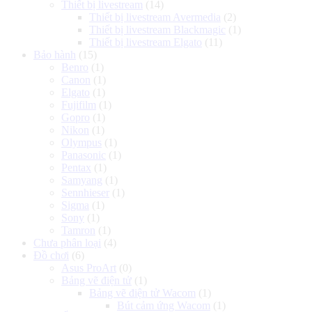
Thiết bị livestream
(14)
Thiết bị livestream Avermedia
(2)
Thiết bị livestream Blackmagic
(1)
Thiết bị livestream Elgato
(11)
Bảo hành
(15)
Benro
(1)
Canon
(1)
Elgato
(1)
Fujifilm
(1)
Gopro
(1)
Nikon
(1)
Olympus
(1)
Panasonic
(1)
Pentax
(1)
Samyang
(1)
Sennhieser
(1)
Sigma
(1)
Sony
(1)
Tamron
(1)
Chưa phân loại
(4)
Đồ chơi
(6)
Asus ProArt
(0)
Bảng vẽ điện tử
(1)
Bảng vẽ điện tử Wacom
(1)
Bút cảm ứng Wacom
(1)