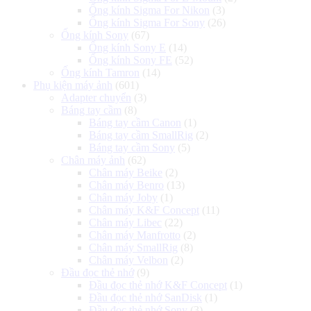
Ống kính Sigma For Nikon
(3)
Ống kính Sigma For Sony
(26)
Ống kính Sony
(67)
Ống kính Sony E
(14)
Ống kính Sony FE
(52)
Ống kính Tamron
(14)
Phụ kiện máy ảnh
(601)
Adapter chuyển
(3)
Báng tay cầm
(8)
Báng tay cầm Canon
(1)
Báng tay cầm SmallRig
(2)
Báng tay cầm Sony
(5)
Chân máy ảnh
(62)
Chân máy Beike
(2)
Chân máy Benro
(13)
Chân máy Joby
(1)
Chân máy K&F Concept
(11)
Chân máy Libec
(22)
Chân máy Manfrotto
(2)
Chân máy SmallRig
(8)
Chân máy Velbon
(2)
Đầu đọc thẻ nhớ
(9)
Đầu đọc thẻ nhớ K&F Concept
(1)
Đầu đọc thẻ nhớ SanDisk
(1)
Đầu đọc thẻ nhớ Sony
(3)