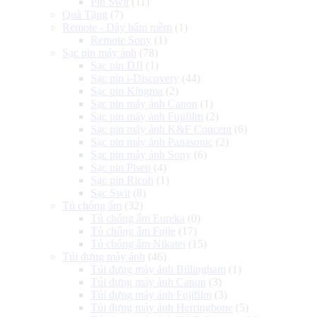
Pin Swit
(11)
Quà Tặng
(7)
Remote - Dây bấm mềm
(1)
Remote Sony
(1)
Sạc pin máy ảnh
(78)
Sạc pin DJI
(1)
Sạc pin i-Discovery
(44)
Sạc pin Kingma
(2)
Sạc pin máy ảnh Canon
(1)
Sạc pin máy ảnh Fujifilm
(2)
Sạc pin máy ảnh K&F Concept
(6)
Sạc pin máy ảnh Panasonic
(2)
Sạc pin máy ảnh Sony
(6)
Sạc pin Pisen
(4)
Sạc pin Ricoh
(1)
Sạc Swit
(8)
Tủ chống ẩm
(32)
Tủ chống ẩm Eureka
(0)
Tủ chống ẩm Fujie
(17)
Tủ chống ẩm Nikatei
(15)
Túi đựng máy ảnh
(46)
Túi đựng máy ảnh Billingham
(1)
Túi đựng máy ảnh Canon
(3)
Túi đựng máy ảnh Fujifilm
(3)
Túi đựng máy ảnh Herringbone
(5)