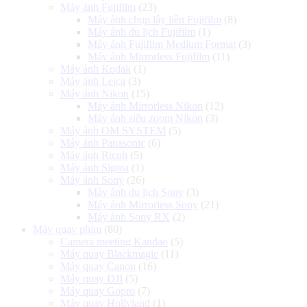
Máy ảnh Fujifilm
(23)
Máy ảnh chụp lấy liền Fujifilm
(8)
Máy ảnh du lịch Fujifilm
(1)
Máy ảnh Fujifilm Medium Format
(3)
Máy ảnh Mirrorless Fujifilm
(11)
Máy ảnh Kodak
(1)
Máy ảnh Leica
(3)
Máy ảnh Nikon
(15)
Máy ảnh Mirrorless Nikon
(12)
Máy ảnh siêu zoom Nikon
(3)
Máy ảnh OM SYSTEM
(5)
Máy ảnh Panasonic
(6)
Máy ảnh Ricoh
(5)
Máy ảnh Sigma
(1)
Máy ảnh Sony
(26)
Máy ảnh du lịch Sony
(3)
Máy ảnh Mirrorless Sony
(21)
Máy ảnh Sony RX
(2)
Máy quay phim
(80)
Camera meeting Kandao
(5)
Máy quay Blackmagic
(11)
Máy quay Canon
(16)
Máy quay DJI
(5)
Máy quay Gopro
(7)
Máy quay Hollyland
(1)