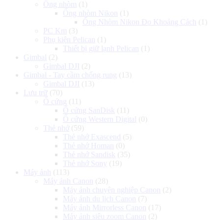
Ống nhòm
(1)
Ống nhòm Nikon
(1)
Ống Nhòm Nikon Đo Khoảng Cách
(1)
PC Km
(3)
Phụ kiện Pelican
(1)
Thiết bị giữ lạnh Pelican
(1)
Gimbal
(2)
Gimbal DJI
(2)
Gimbal - Tay cầm chống rung
(13)
Gimbal DJI
(13)
Lưu trữ
(70)
Ổ cứng
(11)
Ổ cứng SanDisk
(11)
Ổ cứng Western Digital
(0)
Thẻ nhớ
(59)
Thẻ nhớ Exascend
(5)
Thẻ nhớ Homan
(0)
Thẻ nhớ Sandisk
(35)
Thẻ nhớ Sony
(19)
Máy ảnh
(113)
Máy ảnh Canon
(28)
Máy ảnh chuyên nghiệp Canon
(2)
Máy ảnh du lịch Canon
(7)
Máy ảnh Mirrorless Canon
(17)
Máy ảnh siêu zoom Canon
(2)