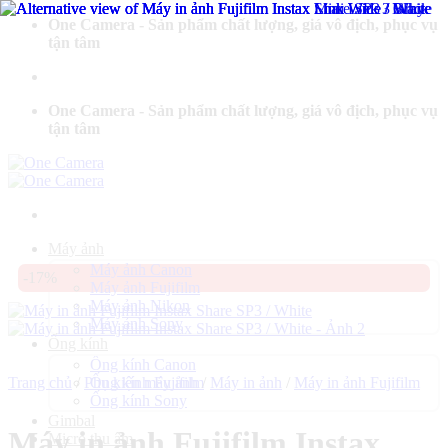
Bỏ
One Camera - Sản phẩm chất lượng, giá vô địch, phục vụ
qua
tận tâm
nội
dung
One Camera - Sản phẩm chất lượng, giá vô địch, phục vụ
tận tâm
Máy ảnh
Máy ảnh Canon
-17%
Máy ảnh Fujifilm
Máy ảnh Nikon
Máy ảnh Sony
Ống kính
Ống kính Canon
Trang chủ
/
Phụ kiện máy ảnh
Ống kính Fujifilm
/
Máy in ảnh
/
Máy in ảnh Fujifilm
Ống kính Sony
Gimbal
Máy in ảnh Fujifilm Instax
Micro thu âm