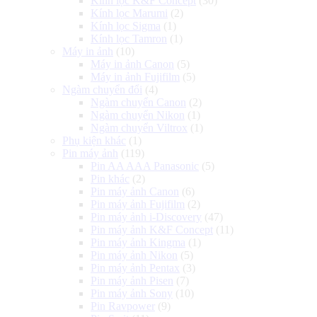
Kính lọc K&F Concept
(30)
Kính lọc Marumi
(2)
Kính lọc Sigma
(1)
Kính lọc Tamron
(1)
Máy in ảnh
(10)
Máy in ảnh Canon
(5)
Máy in ảnh Fujifilm
(5)
Ngàm chuyển đổi
(4)
Ngàm chuyển Canon
(2)
Ngàm chuyển Nikon
(1)
Ngàm chuyển Viltrox
(1)
Phụ kiện khác
(1)
Pin máy ảnh
(119)
Pin AA AAA Panasonic
(5)
Pin khác
(2)
Pin máy ảnh Canon
(6)
Pin máy ảnh Fujifilm
(2)
Pin máy ảnh i-Discovery
(47)
Pin máy ảnh K&F Concept
(11)
Pin máy ảnh Kingma
(1)
Pin máy ảnh Nikon
(5)
Pin máy ảnh Pentax
(3)
Pin máy ảnh Pisen
(7)
Pin máy ảnh Sony
(10)
Pin Ravpower
(9)