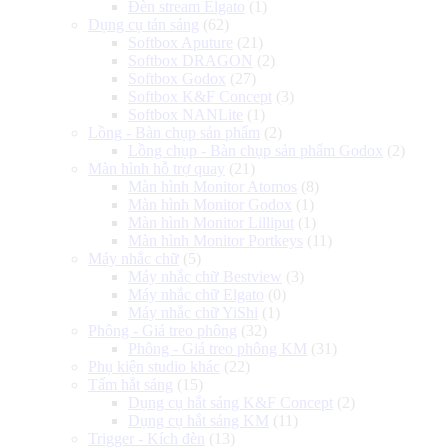
Đèn stream Elgato
(1)
Dụng cụ tản sáng
(62)
Softbox Aputure
(21)
Softbox DRAGON
(2)
Softbox Godox
(27)
Softbox K&F Concept
(3)
Softbox NANLite
(1)
Lồng - Bàn chụp sản phẩm
(2)
Lồng chụp - Bàn chụp sản phẩm Godox
(2)
Màn hình hỗ trợ quay
(21)
Màn hình Monitor Atomos
(8)
Màn hình Monitor Godox
(1)
Màn hình Monitor Lilliput
(1)
Màn hình Monitor Portkeys
(11)
Máy nhắc chữ
(5)
Máy nhắc chữ Bestview
(3)
Máy nhắc chữ Elgato
(0)
Máy nhắc chữ YiShi
(1)
Phông - Giá treo phông
(32)
Phông - Giá treo phông KM
(31)
Phụ kiện studio khác
(22)
Tấm hắt sáng
(15)
Dụng cụ hắt sáng K&F Concept
(2)
Dụng cụ hắt sáng KM
(11)
Trigger - Kích đèn
(13)