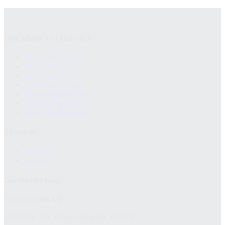
Điều khoản và chính sách
Chính sách bảo hành
Chính sách bảo mật
Chính sách đổi trả
Chính sách giao hàng
Chinh sách kiểm hàng
Hướng dẫn mua hàng
Hướng dẫn thanh toán
Thông tin
Giới thiệu
Liên hệ
Địa chỉ cửa hàng
Chi nhánh
Hà Nội:
151 Đặng Tiến Đông, Đống Đa, Hà Nội