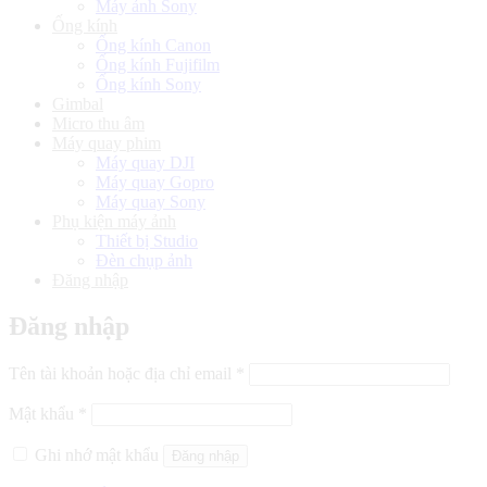
Máy ảnh Sony
Ống kính
Ống kính Canon
Ống kính Fujifilm
Ống kính Sony
Gimbal
Micro thu âm
Máy quay phim
Máy quay DJI
Máy quay Gopro
Máy quay Sony
Phụ kiện máy ảnh
Thiết bị Studio
Đèn chụp ảnh
Đăng nhập
Đăng nhập
Bắt
Tên tài khoản hoặc địa chỉ email
*
buộc
Bắt
Mật khẩu
*
buộc
Ghi nhớ mật khẩu
Đăng nhập