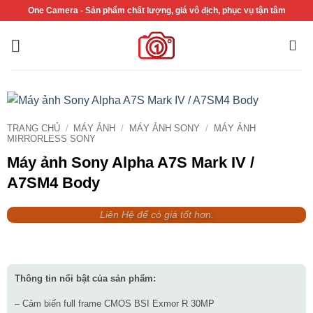
Bỏ
One Camera - Sản phẩm chất lượng, giá vô địch, phục vụ tận tâm
qua
nội
dung
TRANG CHỦ
/
MÁY ẢNH
/
MÁY ẢNH SONY
/
MÁY ẢNH
MIRRORLESS SONY
Máy ảnh Sony Alpha A7S Mark IV /
A7SM4 Body
Liên Hệ để có giá tốt hơn.
Thông tin nổi bật của sản phẩm:
– Cảm biến full frame CMOS BSI Exmor R 30MP