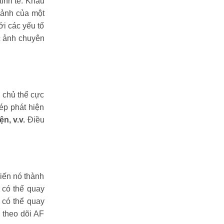
tinh tế. Khẩu
cảnh của một
i các yếu tố
c ảnh chuyên
i chủ thể cực
hép phát hiện
n, v.v.
Điều
iến nó thành
 có thể quay
g có thể quay
 theo dõi AF