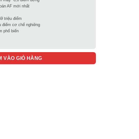
toán AF mới nhất
9 triệu điểm
u điểm cơ chế nghiêng
im phổ biến
M VÀO GIỎ HÀNG