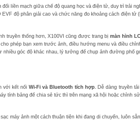
 đổi liền mạch giữa chế độ quang học và điện tử, duy trì trải 
D EVF độ phân giải cao và chức năng đo khoảng cách điện tử 
nh truyền thống hơn, X100VI cũng được trang bị
màn hình L
y cho phép bạn xem trước ảnh, điều hướng menu và điều chỉnh
ừ nhiều góc độ khác nhau, lý tưởng để chụp ảnh đường phố g
n với kết nối
Wi-Fi và Bluetooth tích hợp
. Dễ dàng truyền tả
áy tính bảng để chia sẻ tức thì trên mạng xã hội hoặc chỉnh s
 sạc máy ảnh một cách thuận tiện khi đang di chuyển, luôn sẵn