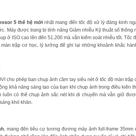
essor 5 thế hệ mới
nhất mang đến tốc độ xử lý đáng kinh ngạ
ớc. Máy được trang bị tính năng Giảm nhiễu Kỹ thuật số thông 
chụp ở ISO cao lên đến 51.200 mà vẫn kiểm soát nhiễu tốt. Tốc
i màn trập cơ học, lý tưởng để ghi lại những khoảnh khắc hà
y
0VI cho phép bạn chụp ảnh cầm tay siêu nét ở tốc độ màn trập
rộng khả năng sáng tạo của bạn khi chụp ảnh trong điều kiện t
 luôn có thể chụp ảnh sắc nét khi di chuyển mà vẫn giữ đư
 sáng khó khăn.
nh
, mang đến tiêu cự tương đương máy ảnh full-frame 35mm c