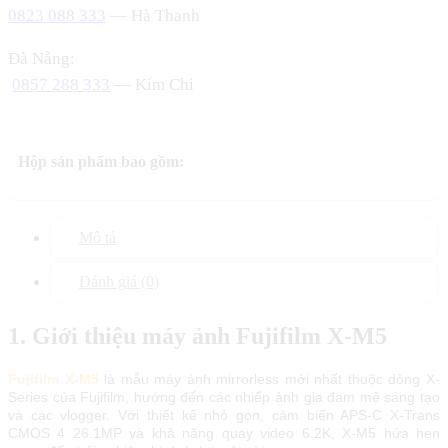
0823 088 333
— Hà Thanh
Đà Nẵng:
0857 288 333
— Kim Chi
Hộp sản phẩm bao gồm:
Mô tả
Đánh giá (0)
1. Giới thiệu máy ảnh Fujifilm X-M5
Fujifilm X-M5
là mẫu máy ảnh mirrorless mới nhất thuộc dòng X-
Series của Fujifilm, hướng đến các nhiếp ảnh gia đam mê sáng tạo
và các vlogger. Với thiết kế nhỏ gọn, cảm biến APS-C X-Trans
CMOS 4 26.1MP và khả năng quay video 6.2K, X-M5 hứa hẹn