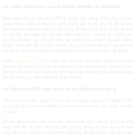
4.4. Video chất lượng cao: 6.2K/30p, 4K/60p và 1080/240p
Điểm thực sự nổi bật của X-M5 là ở các tính năng video. Bạn có thể
quay video chất lượng cao ở độ phân giải 6,2K, tốc độ 30 khung
hình/giây và độ sâu màu 10-bit 4:2:2. Ở đây, hình ảnh cũng sắc nét
và chi tiết, với màu sắc nổi bật trên màn hình. Ngoài ra, X-M5 còn
hỗ trợ 4K/60p và 1080P/240p, lý tưởng cho video chuyển động
chậm. Nhờ chế độ F-Log2 với dải động 13 điểm dừng, máy ảnh có
thể xử lý các tình huống có độ tương phản cao một cách dễ dàng.
Chiếc
máy ảnh Fujifilm
này còn có khả năng âm thanh được cải
tiến với ba micrô tích hợp và bốn tùy chọn định hướng, khiến nó trở
thành lựa chọn hấp dẫn cho những người làm vlog và người sáng
tạo nội dung ưu tiên chất lượng âm thanh.
4.5. Màn hình LCD xoay lật và bố cục điều khiển hợp lý
Với màn hình cảm ứng 3.0 inch có thể thay xoay lật, Fujifilm X-M5
cung cấp góc chụp linh hoạt, hoàn hảo cho cả ảnh góc thấp và ảnh
tự chụp.
Bố cục điều khiển của máy ảnh được sắp xếp hợp lý, với một nút
xoay chế độ và một nút xoay Mô phỏng phim chuyên dụng ở mặt
trên. Bố cục này giúp người mới bắt đầu dễ dàng truy cập vào các