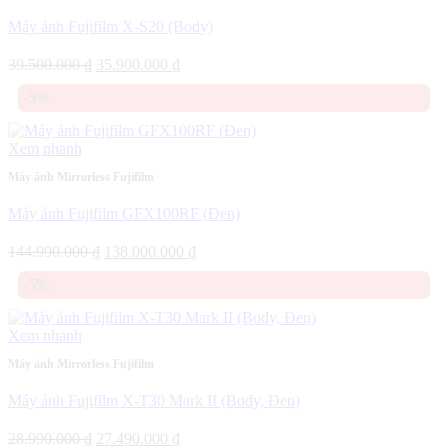
Máy ảnh Fujifilm X-S20 (Body)
Giá
Giá
39.500.000
₫
35.900.000
₫
gốc
hiện
-5%
là:
tại
39.500.000 ₫.
là:
35.900.000 ₫.
Xem nhanh
Máy ảnh Mirrorless Fujifilm
Máy ảnh Fujifilm GFX100RF (Đen)
Giá
Giá
144.990.000
₫
138.000.000
₫
gốc
hiện
-5%
là:
tại
144.990.000 ₫.
là:
138.000.000 ₫.
Xem nhanh
Máy ảnh Mirrorless Fujifilm
Máy ảnh Fujifilm X-T30 Mark II (Body, Đen)
Giá
Giá
28.990.000
₫
27.490.000
₫