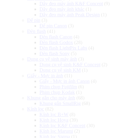
Dây đeo máy ảnh K&F Concept
(9)
Dây đeo máy ảnh khác
(1)
Dây đeo máy ảnh Peak Design
(1)
Đế pin
(3)
Đế pin Canon
(3)
Đèn flash
(41)
Đèn flash Canon
(4)
Đèn flash Godox
(28)
Đèn flash LightPix Labs
(4)
Đèn flash Sony
(5)
Dụng cụ vệ sinh máy ảnh
(3)
Dụng cụ vệ sinh K&F Concept
(2)
Dụng cụ vệ sinh KM
(1)
Giấy - Mực in ảnh
(11)
Giấy - Mực in ảnh Canon
(4)
Phim chụp Fujifilm
(6)
Phim chụp Kodak
(1)
Khung gắn cho máy ảnh
(68)
Khung gắn SmallRig
(68)
Kính lọc
(82)
Kính lọc B+W
(8)
Kính lọc Hoya
(39)
Kính lọc K&F Concept
(30)
Kính lọc Marumi
(2)
Kính lọc Sigma
(1)