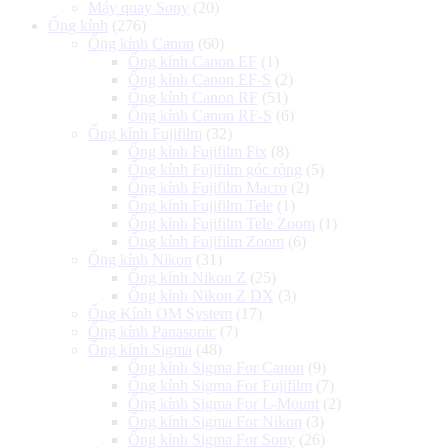
Máy quay Sony
(20)
Ống kính
(276)
Ống kính Canon
(60)
Ống kính Canon EF
(1)
Ống kính Canon EF-S
(2)
Ống kính Canon RF
(51)
Ống kính Canon RF-S
(6)
Ống kính Fujifilm
(32)
Ống kính Fujifilm Fix
(8)
Ống kính Fujifilm góc rộng
(5)
Ống kính Fujifilm Macro
(2)
Ống kính Fujifilm Tele
(1)
Ống kính Fujifilm Tele Zoom
(1)
Ống kính Fujifilm Zoom
(6)
Ống kính Nikon
(31)
Ống kính Nikon Z
(25)
Ống kính Nikon Z DX
(3)
Ống Kính OM System
(17)
Ống kính Panasonic
(7)
Ống kính Sigma
(48)
Ống kính Sigma For Canon
(9)
Ống kính Sigma For Fujifilm
(7)
Ống kính Sigma For L-Mount
(2)
Ống kính Sigma For Nikon
(3)
Ống kính Sigma For Sony
(26)