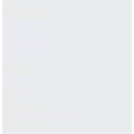
Điều khoản và chính sách
Chính sách bảo hành
Chính sách bảo mật
Chính sách đổi trả
Chính sách giao hàng
Chinh sách kiểm hàng
Hướng dẫn mua hàng
Hướng dẫn thanh toán
Thông tin
Giới thiệu
Liên hệ
Địa chỉ cửa hàng
Chi nhánh
Hà Nội:
151 Đặng Tiến Đông, Đống Đa, Hà Nội
Chi nhánh
Đà Nẵng: