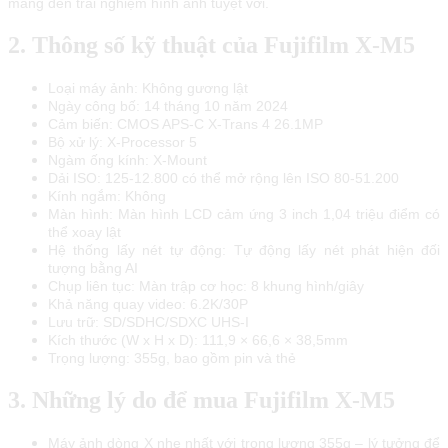
mang đến trải nghiệm hình ảnh tuyệt vời.
2. Thông số kỹ thuật của Fujifilm X-M5
Loại máy ảnh: Không gương lật
Ngày công bố: 14 tháng 10 năm 2024
Cảm biến: CMOS APS-C X-Trans 4 26.1MP
Bộ xử lý: X-Processor 5
Ngàm ống kính: X-Mount
Dải ISO: 125-12.800 có thể mở rộng lên ISO 80-51.200
Kính ngắm: Không
Màn hình: Màn hình LCD cảm ứng 3 inch 1,04 triệu điểm có
thể xoay lật
Hệ thống lấy nét tự động: Tự động lấy nét phát hiện đối
tượng bằng AI
Chụp liên tục: Màn trập cơ học: 8 khung hình/giây
Khả năng quay video: 6.2K/30P
Lưu trữ: SD/SDHC/SDXC UHS-I
Kích thước (W x H x D): 111,9 × 66,6 × 38,5mm
Trọng lượng: 355g, bao gồm pin và thẻ
3. Những lý do để mua Fujifilm X-M5
Máy ảnh dòng X nhẹ nhất với trọng lượng 355g – lý tưởng để