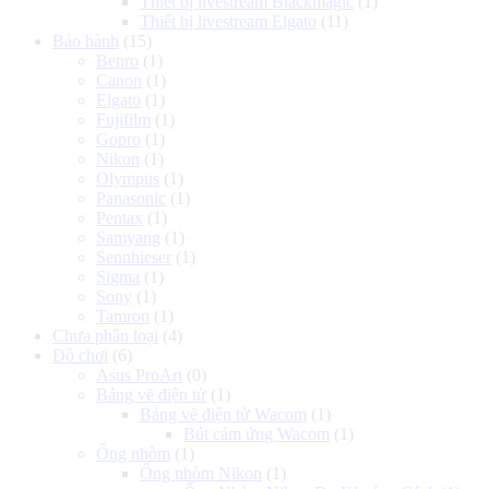
Thiết bị livestream Blackmagic
(1)
Thiết bị livestream Elgato
(11)
Bảo hành
(15)
Benro
(1)
Canon
(1)
Elgato
(1)
Fujifilm
(1)
Gopro
(1)
Nikon
(1)
Olympus
(1)
Panasonic
(1)
Pentax
(1)
Samyang
(1)
Sennhieser
(1)
Sigma
(1)
Sony
(1)
Tamron
(1)
Chưa phân loại
(4)
Đồ chơi
(6)
Asus ProArt
(0)
Bảng vẽ điện tử
(1)
Bảng vẽ điện tử Wacom
(1)
Bút cảm ứng Wacom
(1)
Ống nhòm
(1)
Ống nhòm Nikon
(1)