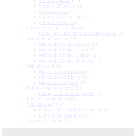
Softbox Aputure
(21)
Softbox DRAGON
(2)
Softbox Godox
(27)
Softbox K&F Concept
(3)
Softbox NANLite
(1)
Lồng - Bàn chụp sản phẩm
(2)
Lồng chụp - Bàn chụp sản phẩm Godox
(2)
Màn hình hỗ trợ quay
(21)
Màn hình Monitor Atomos
(8)
Màn hình Monitor Godox
(1)
Màn hình Monitor Lilliput
(1)
Màn hình Monitor Portkeys
(11)
Máy nhắc chữ
(5)
Máy nhắc chữ Bestview
(3)
Máy nhắc chữ Elgato
(0)
Máy nhắc chữ YiShi
(1)
Phông - Giá treo phông
(32)
Phông - Giá treo phông KM
(31)
Phụ kiện studio khác
(22)
Tấm hắt sáng
(15)
Dụng cụ hắt sáng K&F Concept
(2)
Dụng cụ hắt sáng KM
(11)
Trigger - Kích đèn
(13)