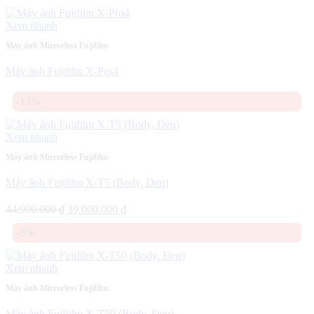
gốc
hiện
là:
tại
Xem nhanh
28.990.000 ₫.
là:
27.490.000 ₫.
Máy ảnh Mirrorless Fujifilm
Máy ảnh Fujifilm X-Pro4
-13%
Xem nhanh
Máy ảnh Mirrorless Fujifilm
Máy ảnh Fujifilm X-T5 (Body, Đen)
Giá
Giá
44.990.000
₫
39.000.000
₫
gốc
hiện
-8%
là:
tại
44.990.000 ₫.
là:
39.000.000 ₫.
Xem nhanh
Máy ảnh Mirrorless Fujifilm
Máy ảnh Fujifilm X-T50 (Body, Đen)