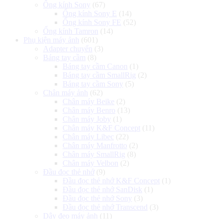
Ống kính Sony
(67)
Ống kính Sony E
(14)
Ống kính Sony FE
(52)
Ống kính Tamron
(14)
Phụ kiện máy ảnh
(601)
Adapter chuyển
(3)
Báng tay cầm
(8)
Báng tay cầm Canon
(1)
Báng tay cầm SmallRig
(2)
Báng tay cầm Sony
(5)
Chân máy ảnh
(62)
Chân máy Beike
(2)
Chân máy Benro
(13)
Chân máy Joby
(1)
Chân máy K&F Concept
(11)
Chân máy Libec
(22)
Chân máy Manfrotto
(2)
Chân máy SmallRig
(8)
Chân máy Velbon
(2)
Đầu đọc thẻ nhớ
(9)
Đầu đọc thẻ nhớ K&F Concept
(1)
Đầu đọc thẻ nhớ SanDisk
(1)
Đầu đọc thẻ nhớ Sony
(3)
Đầu đọc thẻ nhớ Transcend
(3)
Dây đeo máy ảnh
(11)