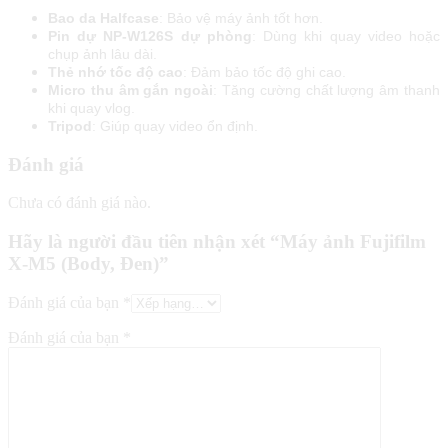
Bao da Halfcase
: Bảo vệ máy ảnh tốt hơn.
Pin dự NP-W126S dự phòng
: Dùng khi quay video hoặc
chụp ảnh lâu dài.
Thẻ nhớ tốc độ cao
: Đảm bảo tốc độ ghi cao.
Micro thu âm gắn ngoài
: Tăng cường chất lượng âm thanh
khi quay vlog.
Tripod
: Giúp quay video ổn định.
Đánh giá
Chưa có đánh giá nào.
Hãy là người đầu tiên nhận xét “Máy ảnh Fujifilm
X-M5 (Body, Đen)”
Đánh giá của bạn
*
Đánh giá của bạn
*