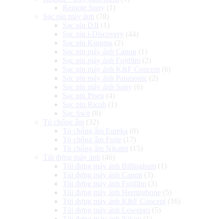
Remote Sony
(1)
Sạc pin máy ảnh
(78)
Sạc pin DJI
(1)
Sạc pin i-Discovery
(44)
Sạc pin Kingma
(2)
Sạc pin máy ảnh Canon
(1)
Sạc pin máy ảnh Fujifilm
(2)
Sạc pin máy ảnh K&F Concept
(6)
Sạc pin máy ảnh Panasonic
(2)
Sạc pin máy ảnh Sony
(6)
Sạc pin Pisen
(4)
Sạc pin Ricoh
(1)
Sạc Swit
(8)
Tủ chống ẩm
(32)
Tủ chống ẩm Eureka
(0)
Tủ chống ẩm Fujie
(17)
Tủ chống ẩm Nikatei
(15)
Túi đựng máy ảnh
(46)
Túi đựng máy ảnh Billingham
(1)
Túi đựng máy ảnh Canon
(3)
Túi đựng máy ảnh Fujifilm
(3)
Túi đựng máy ảnh Herringbone
(5)
Túi đựng máy ảnh K&F Concept
(16)
Túi đựng máy ảnh Lowepro
(5)
Túi đựng máy ảnh Nikon
(1)