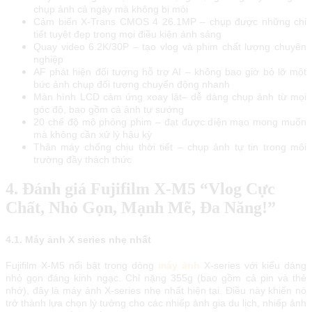
chụp ảnh cả ngày mà không bị mỏi
Cảm biến X-Trans CMOS 4 26.1MP – chụp được những chi
tiết tuyệt đẹp trong mọi điều kiện ánh sáng
Quay video 6.2K/30P – tạo vlog và phim chất lượng chuyên
nghiệp
AF phát hiện đối tượng hỗ trợ AI – không bao giờ bỏ lỡ một
bức ảnh chụp đối tượng chuyển động nhanh
Màn hình LCD cảm ứng xoay lật– dễ dàng chụp ảnh từ mọi
góc độ, bao gồm cả ảnh tự sướng
20 chế độ mô phỏng phim – đạt được diện mạo mong muốn
mà không cần xử lý hậu kỳ
Thân máy chống chịu thời tiết – chụp ảnh tự tin trong môi
trường đầy thách thức
4. Đánh giá Fujifilm X-M5 “Vlog Cực
Chất, Nhỏ Gọn, Mạnh Mẽ, Đa Năng!”
4.1. Máy ảnh X series nhẹ nhất
Fujifilm X-M5 nổi bật trong dòng
máy ảnh
X-series với kiểu dáng
nhỏ gọn đáng kinh ngạc. Chỉ nặng 355g (bao gồm cả pin và thẻ
nhớ), đây là máy ảnh X-series nhẹ nhất hiện tại. Điều này khiến nó
trở thành lựa chọn lý tưởng cho các nhiếp ảnh gia du lịch, nhiếp ảnh