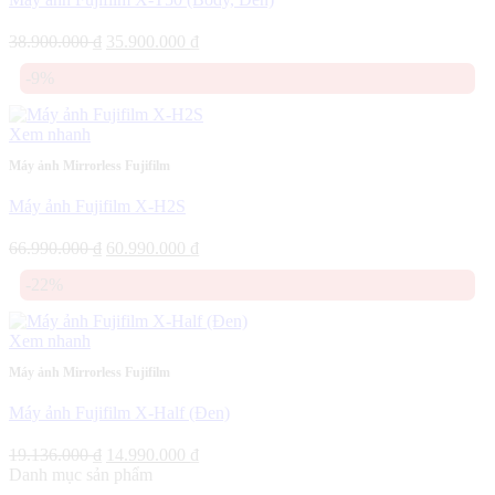
Giá
Giá
38.900.000
₫
35.900.000
₫
gốc
hiện
-9%
là:
tại
38.900.000 ₫.
là:
35.900.000 ₫.
Xem nhanh
Máy ảnh Mirrorless Fujifilm
Máy ảnh Fujifilm X-H2S
Giá
Giá
66.990.000
₫
60.990.000
₫
gốc
hiện
-22%
là:
tại
66.990.000 ₫.
là:
60.990.000 ₫.
Xem nhanh
Máy ảnh Mirrorless Fujifilm
Máy ảnh Fujifilm X-Half (Đen)
Giá
Giá
19.136.000
₫
14.990.000
₫
gốc
hiện
Danh mục sản phẩm
là:
tại