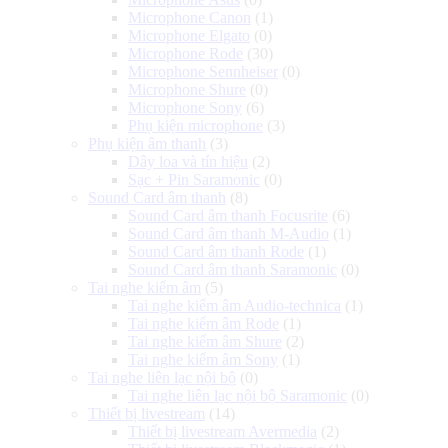
Microphone Canon
(1)
Microphone Elgato
(0)
Microphone Rode
(30)
Microphone Sennheiser
(0)
Microphone Shure
(0)
Microphone Sony
(6)
Phụ kiện microphone
(3)
Phụ kiện âm thanh
(3)
Dây loa và tín hiệu
(2)
Sạc + Pin Saramonic
(0)
Sound Card âm thanh
(8)
Sound Card âm thanh Focusrite
(6)
Sound Card âm thanh M-Audio
(1)
Sound Card âm thanh Rode
(1)
Sound Card âm thanh Saramonic
(0)
Tai nghe kiểm âm
(5)
Tai nghe kiểm âm Audio-technica
(1)
Tai nghe kiểm âm Rode
(1)
Tai nghe kiểm âm Shure
(2)
Tai nghe kiểm âm Sony
(1)
Tai nghe liên lạc nội bộ
(0)
Tai nghe liên lạc nội bộ Saramonic
(0)
Thiết bị livestream
(14)
Thiết bị livestream Avermedia
(2)