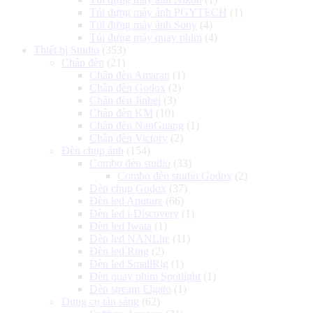
Túi đựng máy ảnh PGYTECH
(1)
Túi đựng máy ảnh Sony
(4)
Túi đựng máy quay phim
(4)
Thiết bị Studio
(353)
Chân đèn
(21)
Chân đèn Amaran
(1)
Chân đèn Godox
(2)
Chân đèn Jinbei
(3)
Chân đèn KM
(10)
Chân đèn NanGuang
(1)
Chân đèn Victory
(2)
Đèn chụp ảnh
(154)
Combo đèn studio
(33)
Combo đèn studio Godox
(2)
Đèn chụp Godox
(37)
Đèn led Aputure
(66)
Đèn led i-Discovery
(1)
Đèn led Iwata
(1)
Đèn led NANLite
(11)
Đèn led Ring
(2)
Đèn led SmallRig
(1)
Đèn quay phim Spotlight
(1)
Đèn stream Elgato
(1)
Dụng cụ tản sáng
(62)