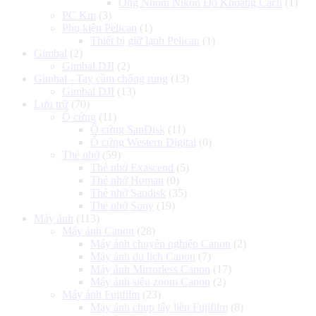
Ống Nhòm Nikon Đo Khoảng Cách
(1)
PC Km
(3)
Phụ kiện Pelican
(1)
Thiết bị giữ lạnh Pelican
(1)
Gimbal
(2)
Gimbal DJI
(2)
Gimbal - Tay cầm chống rung
(13)
Gimbal DJI
(13)
Lưu trữ
(70)
Ổ cứng
(11)
Ổ cứng SanDisk
(11)
Ổ cứng Western Digital
(0)
Thẻ nhớ
(59)
Thẻ nhớ Exascend
(5)
Thẻ nhớ Homan
(0)
Thẻ nhớ Sandisk
(35)
Thẻ nhớ Sony
(19)
Máy ảnh
(113)
Máy ảnh Canon
(28)
Máy ảnh chuyên nghiệp Canon
(2)
Máy ảnh du lịch Canon
(7)
Máy ảnh Mirrorless Canon
(17)
Máy ảnh siêu zoom Canon
(2)
Máy ảnh Fujifilm
(23)
Máy ảnh chụp lấy liền Fujifilm
(8)