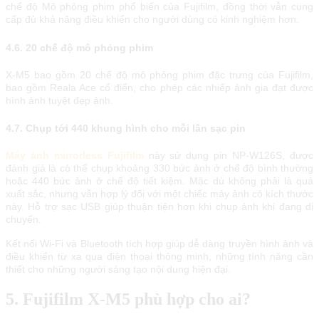
chế độ Mô phỏng phim phổ biến của Fujifilm, đồng thời vẫn cung
cấp đủ khả năng điều khiển cho người dùng có kinh nghiệm hơn.
4.6. 20 chế độ mô phỏng phim
X-M5 bao gồm 20 chế độ mô phỏng phim đặc trưng của Fujifilm,
bao gồm Reala Ace cổ điển, cho phép các nhiếp ảnh gia đạt được
hình ảnh tuyệt đẹp ảnh.
4.7. Chụp tới 440 khung hình cho mỗi lần sạc pin
Máy ảnh mirrorless Fujifilm
này sử dụng pin NP-W126S, được
đánh giá là có thể chụp khoảng 330 bức ảnh ở chế độ bình thường
hoặc 440 bức ảnh ở chế độ tiết kiệm. Mặc dù không phải là quá
xuất sắc, nhưng vẫn hợp lý đối với một chiếc máy ảnh có kích thước
này. Hỗ trợ sạc USB giúp thuận tiện hơn khi chụp ảnh khi đang di
chuyển.
Kết nối Wi-Fi và Bluetooth tích hợp giúp dễ dàng truyền hình ảnh và
điều khiển từ xa qua điện thoại thông minh, những tính năng cần
thiết cho những người sáng tạo nội dung hiện đại.
5. Fujifilm X-M5 phù hợp cho ai?