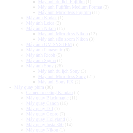
Máy ảnh du lịch Fujifilm
(1)
Máy ảnh Fujifilm Medium Format
(3)
Máy ảnh Mirrorless Fujifilm
(11)
Máy ảnh Kodak
(1)
Máy ảnh Leica
(3)
Máy ảnh Nikon
(15)
Máy ảnh Mirrorless Nikon
(12)
Máy ảnh siêu zoom Nikon
(3)
Máy ảnh OM SYSTEM
(5)
Máy ảnh Panasonic
(6)
Máy ảnh Ricoh
(5)
Máy ảnh Sigma
(1)
Máy ảnh Sony
(26)
Máy ảnh du lịch Sony
(3)
Máy ảnh Mirrorless Sony
(21)
Máy ảnh Sony RX
(2)
Máy quay phim
(80)
Camera meeting Kandao
(5)
Máy quay Blackmagic
(11)
Máy quay Canon
(16)
Máy quay DJI
(5)
Máy quay Gopro
(7)
Máy quay Hollyland
(1)
Máy quay Insta 360
(14)
Máy quay Nikon
(1)