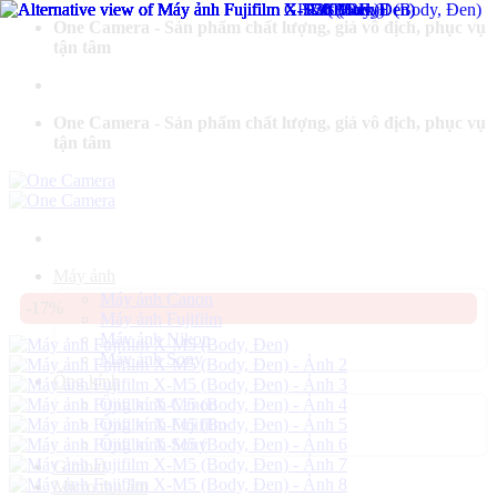
Bỏ
One Camera - Sản phẩm chất lượng, giá vô địch, phục vụ
qua
tận tâm
nội
dung
One Camera - Sản phẩm chất lượng, giá vô địch, phục vụ
tận tâm
Máy ảnh
Máy ảnh Canon
-17%
Máy ảnh Fujifilm
Máy ảnh Nikon
Máy ảnh Sony
Ống kính
Ống kính Canon
Ống kính Fujifilm
Ống kính Sony
Gimbal
Micro thu âm