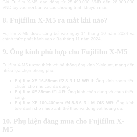
Giá Fujifilm X-M5 dao động từ 25.490.000 VNĐ đến 28.900.000
VNĐ tùy vào nơi bán và các chương trình khuyến mãi.
8. Fujifilm X-M5 ra mắt khi nào?
Fujifilm X-M5 được công bố vào ngày 14 tháng 10 năm 2024 và
chính thức phát hành vào giữa tháng 11 năm 2024.
9. Ống kính phù hợp cho Fujifilm X-M5
Fujifilm X-M5 tương thích với hệ thống ống kính X-Mount, mang đến
nhiều lựa chọn phong phú:
Fujifilm XF 16-55mm f/2.8 R LM WR II
: Ống kính zoom tiêu
chuẩn cho nhu cầu đa dụng.
Fujifilm XF 35mm f/1.4 R
: Ống kính chân dung và chụp thiếu
sáng.
Fujifilm XF 100-400mm f/4.5-5.6 R LM OIS WR
: Ống kính
tele dành cho nhiếp ảnh thể thao và động vật hoang dã.
10. Phụ kiện đáng mua cho Fujifilm X-
M5