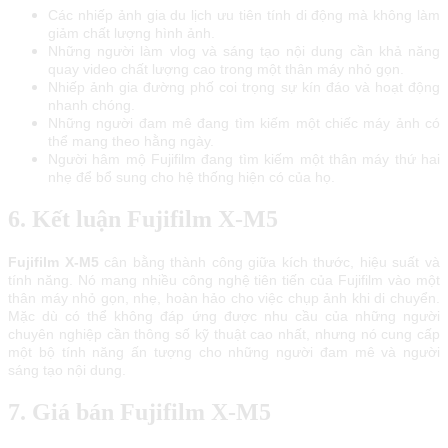
Các nhiếp ảnh gia du lịch ưu tiên tính di động mà không làm
giảm chất lượng hình ảnh.
Những người làm vlog và sáng tạo nội dung cần khả năng
quay video chất lượng cao trong một thân máy nhỏ gọn.
Nhiếp ảnh gia đường phố coi trọng sự kín đáo và hoạt động
nhanh chóng.
Những người đam mê đang tìm kiếm một chiếc máy ảnh có
thể mang theo hằng ngày.
Người hâm mộ Fujifilm đang tìm kiếm một thân máy thứ hai
nhẹ để bổ sung cho hệ thống hiện có của họ.
6. Kết luận Fujifilm X-M5
Fujifilm X-M5
cân bằng thành công giữa kích thước, hiệu suất và
tính năng. Nó mang nhiều công nghệ tiên tiến của Fujifilm vào một
thân máy nhỏ gọn, nhẹ, hoàn hảo cho việc chụp ảnh khi di chuyển.
Mặc dù có thể không đáp ứng được nhu cầu của những người
chuyên nghiệp cần thông số kỹ thuật cao nhất, nhưng nó cung cấp
một bộ tính năng ấn tượng cho những người đam mê và người
sáng tạo nội dung.
7. Giá bán Fujifilm X-M5