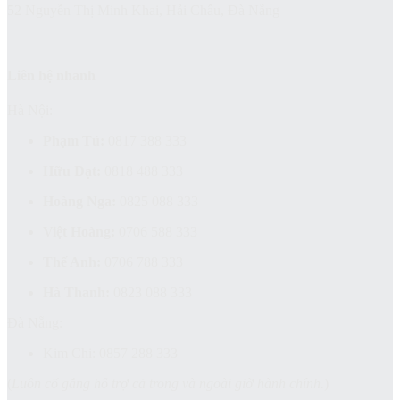
52 Nguyễn Thị Minh Khai, Hải Châu, Đà Nẵng
Liên hệ nhanh
Hà Nội:
Phạm Tú:
0817 388 333
Hữu Đạt:
0818 488 333
Hoàng Nga:
0825 088 333
Việt Hoàng:
0706 588 333
Thế Anh:
0706 788 333
Hà Thanh:
0823 088 333
Đà Nẵng:
Kim Chi: 0857 288 333
(
Luôn cố gắng hỗ trợ cả trong và ngoài giờ hành chính.
)