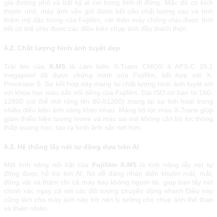
gia đường phố và bất kỳ ai coi trọng tính di động. Mặc dù có kích
thước nhỏ, máy ảnh vẫn giữ được kết cấu chất lượng cao và tính
thẩm mỹ đặc trưng của Fujifilm, với thân máy chống chịu được thời
tiết có thể chịu được các điều kiện chụp ảnh đầy thách thức.
4.2. Chất lượng hình ảnh tuyệt đẹp
Trái tim của
X-M5
là cảm biến X-Trans CMOS 4 APS-C 26,1
megapixel đã được chứng minh của Fujifilm, kết hợp với X-
Processor 5. Sự kết hợp này mang lại chất lượng hình ảnh tuyệt vời
với khoa học màu sắc nổi tiếng của Fujifilm. Dải ISO cơ bản từ 160-
12800 (có thể mở rộng lên 80-51200) mang lại sự linh hoạt trong
nhiều điều kiện ánh sáng khác nhau. Mảng bộ lọc màu X-Trans giúp
giảm thiểu hiện tượng moiré và màu sai mà không cần bộ lọc thông
thấp quang học, tạo ra hình ảnh sắc nét hơn.
4.3. Hệ thống lấy nét tự động dựa trên AI
Một tính năng nổi bật của
Fujifilm X-M5
là tính năng lấy nét tự
động được hỗ trợ bởi AI. Nó dễ dàng nhận diện khuôn mặt, mắt,
động vật và thậm chí cả máy bay không người lái, giúp bạn lấy nét
chính xác ngay cả với các đối tượng chuyển động nhanh.Điều này
cũng làm cho máy ảnh này trở nên lý tưởng cho chụp ảnh thể thao
và thiên nhiên.