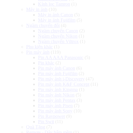
Kính lọc Tamron
(1)
Máy in ảnh
(10)
Máy in ảnh Canon
(5)
Máy in ảnh Fujifilm
(5)
Ngàm chuyển đổi
(4)
Ngàm chuyển Canon
(2)
Ngàm chuyển Nikon
(1)
Ngàm chuyển Viltrox
(1)
Phụ kiện khác
(1)
Pin máy ảnh
(119)
Pin AA AAA Panasonic
(5)
Pin khác
(2)
Pin máy ảnh Canon
(6)
Pin máy ảnh Fujifilm
(2)
Pin máy ảnh i-Discovery
(47)
Pin máy ảnh K&F Concept
(11)
Pin máy ảnh Kingma
(1)
Pin máy ảnh Nikon
(5)
Pin máy ảnh Pentax
(3)
Pin máy ảnh Pisen
(7)
Pin máy ảnh Sony
(10)
Pin Ravpower
(9)
Pin Swit
(11)
Quà Tặng
(7)
Remote - Dây bấm mềm
(1)