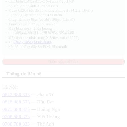
– Cảm biến CMOS APS-C X-Trans 4 26.1MP
– Bộ xử lý hình ảnh X-Processor 5
– Video 6.2K ở tốc độ 30 khung hình/giây (4:2:2, 10-bit)
– Hệ thống lấy nét tự động 425 điểm
– Chụp liên tiếp 8fps (cơ khí), 30fps (điện tử)
– 3 micro định hướng, thu âm vòm
– Màn hình xoay lật đa hướng
Chưa có sản phẩm trong giỏ hàng.
– Chế độ quay Vlog tỉ lệ 9:16 hoàn toàn mới
– Máy ảnh nhẹ nhất trong X Series, với chỉ 355g
Quay trở lại cửa hàng
– Khe cắm thẻ SD/SDHC/SDXC
– Kết nối không dây Wi-Fi và Bluetooth
Thêm vào giỏ hàng
Thông tin liên hệ
Hà Nội:
0817 388 333
— Phạm Tú
0818 488 333
— Hữu Đạt
0825 088 333
— Hoàng Nga
0706 588 333
— Việt Hoàng
0706 788 333
— Thế Anh