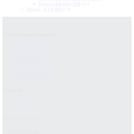
Dụng cụ hắt sáng KM
(11)
Trigger - Kích đèn
(13)
Điều khoản và chính sách
Chính sách bảo hành
Chính sách bảo mật
Chính sách đổi trả
Chính sách giao hàng
Chinh sách kiểm hàng
Hướng dẫn mua hàng
Hướng dẫn thanh toán
Thông tin
Giới thiệu
Liên hệ
Địa chỉ cửa hàng
Chi nhánh
Hà Nội: