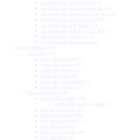
Túi đựng máy ảnh Fujifilm
(3)
Túi đựng máy ảnh Herringbone
(5)
Túi đựng máy ảnh K&F Concept
(16)
Túi đựng máy ảnh Lowepro
(5)
Túi đựng máy ảnh Nikon
(1)
Túi đựng máy ảnh PGYTECH
(1)
Túi đựng máy ảnh Sony
(4)
Túi đựng máy quay phim
(4)
Thiết bị Studio
(353)
Chân đèn
(21)
Chân đèn Amaran
(1)
Chân đèn Godox
(2)
Chân đèn Jinbei
(3)
Chân đèn KM
(10)
Chân đèn NanGuang
(1)
Chân đèn Victory
(2)
Đèn chụp ảnh
(154)
Combo đèn studio
(33)
Combo đèn studio Godox
(2)
Đèn chụp Godox
(37)
Đèn led Aputure
(66)
Đèn led i-Discovery
(1)
Đèn led Iwata
(1)
Đèn led NANLite
(11)
Đèn led Ring
(2)