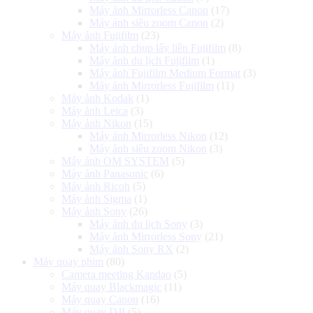
Máy ảnh Mirrorless Canon
(17)
Máy ảnh siêu zoom Canon
(2)
Máy ảnh Fujifilm
(23)
Máy ảnh chụp lấy liền Fujifilm
(8)
Máy ảnh du lịch Fujifilm
(1)
Máy ảnh Fujifilm Medium Format
(3)
Máy ảnh Mirrorless Fujifilm
(11)
Máy ảnh Kodak
(1)
Máy ảnh Leica
(3)
Máy ảnh Nikon
(15)
Máy ảnh Mirrorless Nikon
(12)
Máy ảnh siêu zoom Nikon
(3)
Máy ảnh OM SYSTEM
(5)
Máy ảnh Panasonic
(6)
Máy ảnh Ricoh
(5)
Máy ảnh Sigma
(1)
Máy ảnh Sony
(26)
Máy ảnh du lịch Sony
(3)
Máy ảnh Mirrorless Sony
(21)
Máy ảnh Sony RX
(2)
Máy quay phim
(80)
Camera meeting Kandao
(5)
Máy quay Blackmagic
(11)
Máy quay Canon
(16)
Máy quay DJI
(5)