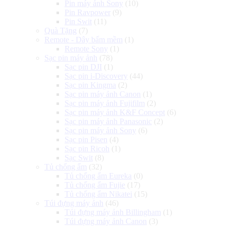
Pin máy ảnh Sony
(10)
Pin Ravpower
(9)
Pin Swit
(11)
Quà Tặng
(7)
Remote - Dây bấm mềm
(1)
Remote Sony
(1)
Sạc pin máy ảnh
(78)
Sạc pin DJI
(1)
Sạc pin i-Discovery
(44)
Sạc pin Kingma
(2)
Sạc pin máy ảnh Canon
(1)
Sạc pin máy ảnh Fujifilm
(2)
Sạc pin máy ảnh K&F Concept
(6)
Sạc pin máy ảnh Panasonic
(2)
Sạc pin máy ảnh Sony
(6)
Sạc pin Pisen
(4)
Sạc pin Ricoh
(1)
Sạc Swit
(8)
Tủ chống ẩm
(32)
Tủ chống ẩm Eureka
(0)
Tủ chống ẩm Fujie
(17)
Tủ chống ẩm Nikatei
(15)
Túi đựng máy ảnh
(46)
Túi đựng máy ảnh Billingham
(1)
Túi đựng máy ảnh Canon
(3)