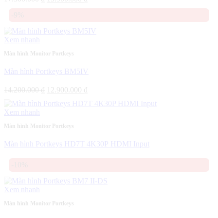
gốc
hiện
-9%
là:
tại
17.300.000 ₫.
là:
15.900.000 ₫.
Xem nhanh
Màn hình Monitor Portkeys
Màn hình Portkeys BM5IV
Giá
Giá
14.200.000
₫
12.900.000
₫
gốc
hiện
là:
tại
Xem nhanh
14.200.000 ₫.
là:
12.900.000 ₫.
Màn hình Monitor Portkeys
Màn hình Portkeys HD7T 4K30P HDMI Input
-10%
Xem nhanh
Màn hình Monitor Portkeys