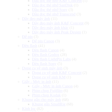
Đầu đọc thẻ nhớ K&F Concept
(1)
Đầu đọc thẻ nhớ SanDisk
(1)
Đầu đọc thẻ nhớ Sony
(3)
Đầu đọc thẻ nhớ Transcend
(3)
Dây đeo máy ảnh
(11)
Dây đeo máy ảnh K&F Concept
(9)
Dây đeo máy ảnh khác
(1)
Dây đeo máy ảnh Peak Design
(1)
Đế pin
(3)
Đế pin Canon
(3)
Đèn flash
(41)
Đèn flash Canon
(4)
Đèn flash Godox
(28)
Đèn flash LightPix Labs
(4)
Đèn flash Sony
(5)
Dụng cụ vệ sinh máy ảnh
(3)
Dụng cụ vệ sinh K&F Concept
(2)
Dụng cụ vệ sinh KM
(1)
Giấy - Mực in ảnh
(11)
Giấy - Mực in ảnh Canon
(4)
Phim chụp Fujifilm
(6)
Phim chụp Kodak
(1)
Khung gắn cho máy ảnh
(68)
Khung gắn SmallRig
(68)
Kính lọc
(82)