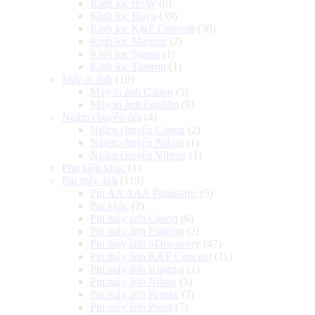
Kính lọc B+W
(8)
Kính lọc Hoya
(39)
Kính lọc K&F Concept
(30)
Kính lọc Marumi
(2)
Kính lọc Sigma
(1)
Kính lọc Tamron
(1)
Máy in ảnh
(10)
Máy in ảnh Canon
(5)
Máy in ảnh Fujifilm
(5)
Ngàm chuyển đổi
(4)
Ngàm chuyển Canon
(2)
Ngàm chuyển Nikon
(1)
Ngàm chuyển Viltrox
(1)
Phụ kiện khác
(1)
Pin máy ảnh
(119)
Pin AA AAA Panasonic
(5)
Pin khác
(2)
Pin máy ảnh Canon
(6)
Pin máy ảnh Fujifilm
(2)
Pin máy ảnh i-Discovery
(47)
Pin máy ảnh K&F Concept
(11)
Pin máy ảnh Kingma
(1)
Pin máy ảnh Nikon
(5)
Pin máy ảnh Pentax
(3)
Pin máy ảnh Pisen
(7)