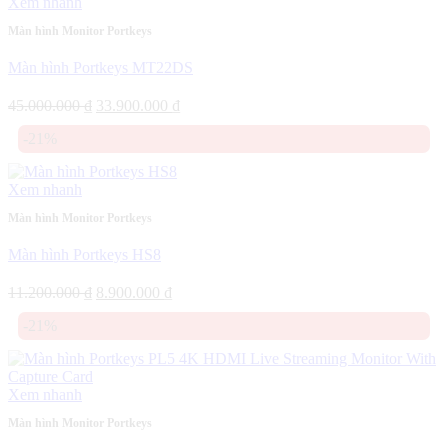
Xem nhanh
Màn hình Monitor Portkeys
Màn hình Portkeys MT22DS
Giá
Giá
45.000.000
₫
33.900.000
₫
gốc
hiện
-21%
là:
tại
45.000.000 ₫.
là:
33.900.000 ₫.
Xem nhanh
Màn hình Monitor Portkeys
Màn hình Portkeys HS8
Giá
Giá
11.200.000
₫
8.900.000
₫
gốc
hiện
-21%
là:
tại
11.200.000 ₫.
là:
8.900.000 ₫.
Xem nhanh
Màn hình Monitor Portkeys