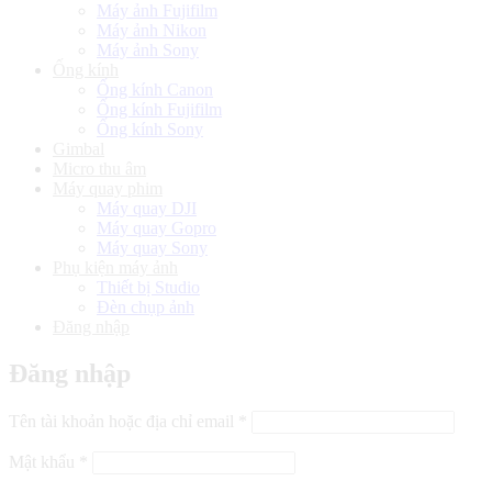
Máy ảnh Fujifilm
Máy ảnh Nikon
Máy ảnh Sony
Ống kính
Ống kính Canon
Ống kính Fujifilm
Ống kính Sony
Gimbal
Micro thu âm
Máy quay phim
Máy quay DJI
Máy quay Gopro
Máy quay Sony
Phụ kiện máy ảnh
Thiết bị Studio
Đèn chụp ảnh
Đăng nhập
Đăng nhập
Bắt
Tên tài khoản hoặc địa chỉ email
*
buộc
Bắt
Mật khẩu
*
buộc