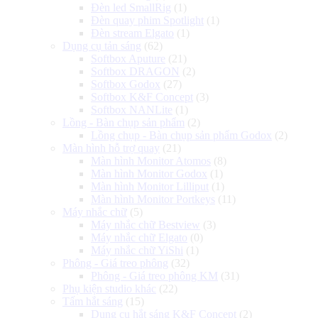
Đèn led SmallRig
(1)
Đèn quay phim Spotlight
(1)
Đèn stream Elgato
(1)
Dụng cụ tản sáng
(62)
Softbox Aputure
(21)
Softbox DRAGON
(2)
Softbox Godox
(27)
Softbox K&F Concept
(3)
Softbox NANLite
(1)
Lồng - Bàn chụp sản phẩm
(2)
Lồng chụp - Bàn chụp sản phẩm Godox
(2)
Màn hình hỗ trợ quay
(21)
Màn hình Monitor Atomos
(8)
Màn hình Monitor Godox
(1)
Màn hình Monitor Lilliput
(1)
Màn hình Monitor Portkeys
(11)
Máy nhắc chữ
(5)
Máy nhắc chữ Bestview
(3)
Máy nhắc chữ Elgato
(0)
Máy nhắc chữ YiShi
(1)
Phông - Giá treo phông
(32)
Phông - Giá treo phông KM
(31)
Phụ kiện studio khác
(22)
Tấm hắt sáng
(15)
Dụng cụ hắt sáng K&F Concept
(2)