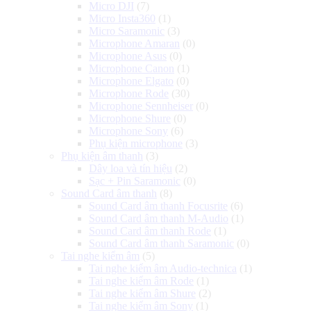
Micro DJI
(7)
Micro Insta360
(1)
Micro Saramonic
(3)
Microphone Amaran
(0)
Microphone Asus
(0)
Microphone Canon
(1)
Microphone Elgato
(0)
Microphone Rode
(30)
Microphone Sennheiser
(0)
Microphone Shure
(0)
Microphone Sony
(6)
Phụ kiện microphone
(3)
Phụ kiện âm thanh
(3)
Dây loa và tín hiệu
(2)
Sạc + Pin Saramonic
(0)
Sound Card âm thanh
(8)
Sound Card âm thanh Focusrite
(6)
Sound Card âm thanh M-Audio
(1)
Sound Card âm thanh Rode
(1)
Sound Card âm thanh Saramonic
(0)
Tai nghe kiểm âm
(5)
Tai nghe kiểm âm Audio-technica
(1)
Tai nghe kiểm âm Rode
(1)
Tai nghe kiểm âm Shure
(2)
Tai nghe kiểm âm Sony
(1)