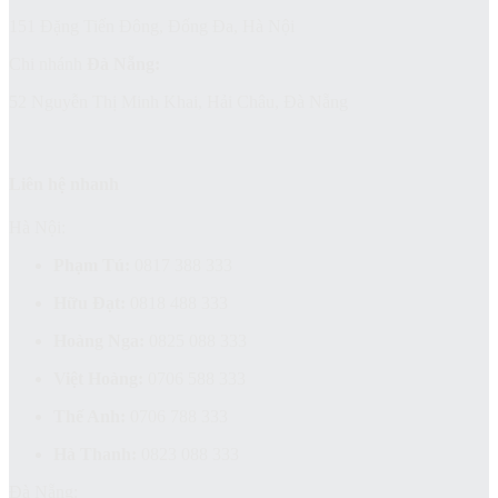
151 Đặng Tiến Đông, Đống Đa, Hà Nội
Chi nhánh
Đà Nẵng:
52 Nguyễn Thị Minh Khai, Hải Châu, Đà Nẵng
Liên hệ nhanh
Hà Nội:
Phạm Tú:
0817 388 333
Hữu Đạt:
0818 488 333
Hoàng Nga:
0825 088 333
Việt Hoàng:
0706 588 333
Thế Anh:
0706 788 333
Hà Thanh:
0823 088 333
Đà Nẵng: