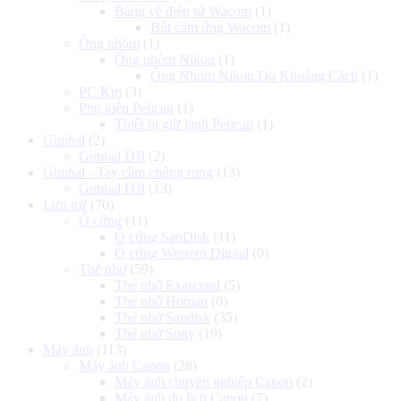
Bảng vẽ điện tử Wacom
(1)
Bút cảm ứng Wacom
(1)
Ống nhòm
(1)
Ống nhòm Nikon
(1)
Ống Nhòm Nikon Đo Khoảng Cách
(1)
PC Km
(3)
Phụ kiện Pelican
(1)
Thiết bị giữ lạnh Pelican
(1)
Gimbal
(2)
Gimbal DJI
(2)
Gimbal - Tay cầm chống rung
(13)
Gimbal DJI
(13)
Lưu trữ
(70)
Ổ cứng
(11)
Ổ cứng SanDisk
(11)
Ổ cứng Western Digital
(0)
Thẻ nhớ
(59)
Thẻ nhớ Exascend
(5)
Thẻ nhớ Homan
(0)
Thẻ nhớ Sandisk
(35)
Thẻ nhớ Sony
(19)
Máy ảnh
(113)
Máy ảnh Canon
(28)
Máy ảnh chuyên nghiệp Canon
(2)
Máy ảnh du lịch Canon
(7)