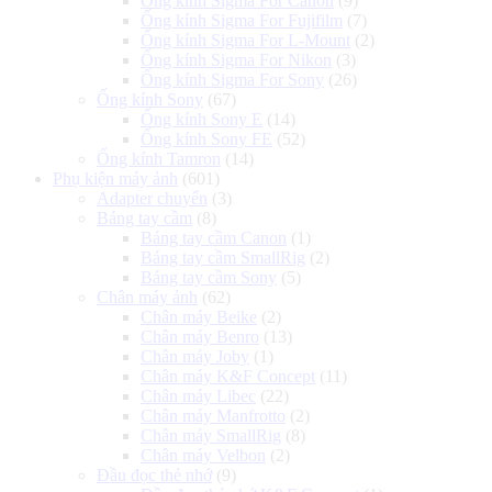
Ống kính Sigma For Canon
(9)
Ống kính Sigma For Fujifilm
(7)
Ống kính Sigma For L-Mount
(2)
Ống kính Sigma For Nikon
(3)
Ống kính Sigma For Sony
(26)
Ống kính Sony
(67)
Ống kính Sony E
(14)
Ống kính Sony FE
(52)
Ống kính Tamron
(14)
Phụ kiện máy ảnh
(601)
Adapter chuyển
(3)
Báng tay cầm
(8)
Báng tay cầm Canon
(1)
Báng tay cầm SmallRig
(2)
Báng tay cầm Sony
(5)
Chân máy ảnh
(62)
Chân máy Beike
(2)
Chân máy Benro
(13)
Chân máy Joby
(1)
Chân máy K&F Concept
(11)
Chân máy Libec
(22)
Chân máy Manfrotto
(2)
Chân máy SmallRig
(8)
Chân máy Velbon
(2)
Đầu đọc thẻ nhớ
(9)