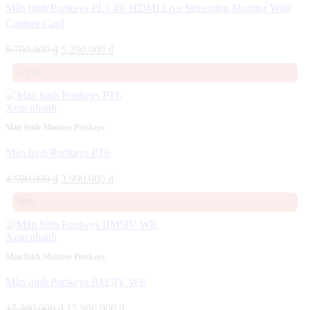
Màn hình Portkeys PL5 4K HDMI Live Streaming Monitor With
Capture Card
Giá
Giá
6.700.000
₫
5.290.000
₫
gốc
hiện
-11%
là:
tại
6.700.000 ₫.
là:
5.290.000 ₫.
Xem nhanh
Màn hình Monitor Portkeys
Màn hình Portkeys PT6
Giá
Giá
4.500.000
₫
3.990.000
₫
gốc
hiện
-8%
là:
tại
4.500.000 ₫.
là:
3.990.000 ₫.
Xem nhanh
Màn hình Monitor Portkeys
Màn hình Portkeys BM5IV WR
Giá
Giá
17.300.000
₫
15.900.000
₫