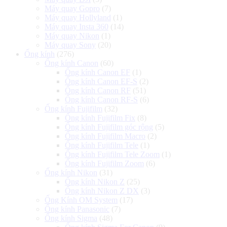
Máy quay Gopro
(7)
Máy quay Hollyland
(1)
Máy quay Insta 360
(14)
Máy quay Nikon
(1)
Máy quay Sony
(20)
Ống kính
(276)
Ống kính Canon
(60)
Ống kính Canon EF
(1)
Ống kính Canon EF-S
(2)
Ống kính Canon RF
(51)
Ống kính Canon RF-S
(6)
Ống kính Fujifilm
(32)
Ống kính Fujifilm Fix
(8)
Ống kính Fujifilm góc rộng
(5)
Ống kính Fujifilm Macro
(2)
Ống kính Fujifilm Tele
(1)
Ống kính Fujifilm Tele Zoom
(1)
Ống kính Fujifilm Zoom
(6)
Ống kính Nikon
(31)
Ống kính Nikon Z
(25)
Ống kính Nikon Z DX
(3)
Ống Kính OM System
(17)
Ống kính Panasonic
(7)
Ống kính Sigma
(48)