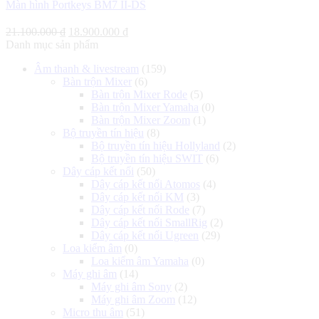
Màn hình Portkeys BM7 II-DS
Giá
Giá
21.100.000
₫
18.900.000
₫
gốc
hiện
Danh mục sản phẩm
là:
tại
Âm thanh & livestream
(159)
21.100.000 ₫.
là:
Bàn trộn Mixer
(6)
18.900.000 ₫.
Bàn trộn Mixer Rode
(5)
Bàn trộn Mixer Yamaha
(0)
Bàn trộn Mixer Zoom
(1)
Bộ truyền tín hiệu
(8)
Bộ truyền tín hiệu Hollyland
(2)
Bộ truyền tín hiệu SWIT
(6)
Dây cáp kết nối
(50)
Dây cáp kết nối Atomos
(4)
Dây cáp kết nối KM
(3)
Dây cáp kết nối Rode
(7)
Dây cáp kết nối SmallRig
(2)
Dây cáp kết nối Ugreen
(29)
Loa kiểm âm
(0)
Loa kiểm âm Yamaha
(0)
Máy ghi âm
(14)
Máy ghi âm Sony
(2)
Máy ghi âm Zoom
(12)
Micro thu âm
(51)