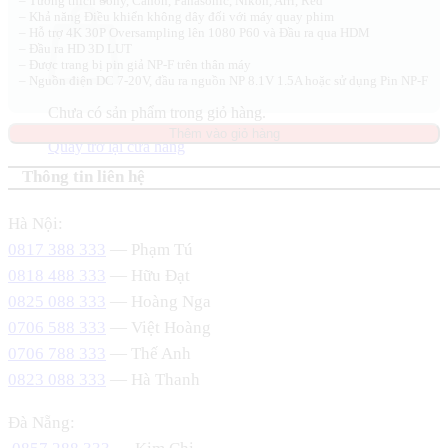
– Tương thích Sony, Canon, Panasonic, Nikon, Arri, Red
– Khả năng Điều khiển không dây đối với máy quay phim
– Hỗ trợ 4K 30P Oversampling lên 1080 P60 và Đầu ra qua HDM
– Đầu ra HD 3D LUT
– Được trang bị pin giả NP-F trên thân máy
– Nguồn điện DC 7-20V, đầu ra nguồn NP 8.1V 1.5A hoặc sử dụng Pin NP-F
Chưa có sản phẩm trong giỏ hàng.
Thêm vào giỏ hàng
Quay trở lại cửa hàng
Thông tin liên hệ
Hà Nội:
0817 388 333
— Phạm Tú
0818 488 333
— Hữu Đạt
0825 088 333
— Hoàng Nga
0706 588 333
— Việt Hoàng
0706 788 333
— Thế Anh
0823 088 333
— Hà Thanh
Đà Nẵng: