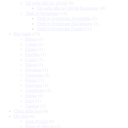
Tai nghe liên lạc nội bộ
(0)
Tai nghe liên lạc nội bộ Saramonic
(0)
Thiết bị livestream
(14)
Thiết bị livestream Avermedia
(2)
Thiết bị livestream Blackmagic
(1)
Thiết bị livestream Elgato
(11)
Bảo hành
(15)
Benro
(1)
Canon
(1)
Elgato
(1)
Fujifilm
(1)
Gopro
(1)
Nikon
(1)
Olympus
(1)
Panasonic
(1)
Pentax
(1)
Samyang
(1)
Sennhieser
(1)
Sigma
(1)
Sony
(1)
Tamron
(1)
Chưa phân loại
(4)
Đồ chơi
(6)
Asus ProArt
(0)
Bảng vẽ điện tử
(1)