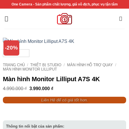
Bỏ
One Camera - Sản phẩm chất lượng, giá vô địch, phục vụ tận tâm
qua
nội
dung
-20%
TRANG CHỦ
/
THIẾT BỊ STUDIO
/
MÀN HÌNH HỖ TRỢ QUAY
/
MÀN HÌNH MONITOR LILLIPUT
Màn hình Monitor Lilliput A7S 4K
Giá
Giá
4.990.000
₫
3.990.000
₫
gốc
hiện
là:
tại
Liên Hệ để có giá tốt hơn.
4.990.000 ₫.
là:
3.990.000 ₫.
Thông tin nổi bật của sản phẩm: