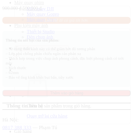
Máy quay phim
Giá
Giá
900.000
₫
500.000
₫
Máy quay DJI
gốc
hiện
Máy quay Gopro
là:
tại
Máy quay Sony
Liên Hệ để có giá tốt hơn.
900.000 ₫.
là:
Phụ kiện máy ảnh
500.000 ₫.
Thiết bị Studio
Đèn chụp ảnh
Thông tin nổi bật của sản phẩm:
Tìm
– Sử dụng thấu kính này có thể giảm bớt độ tương phản
kiếm:
– Lớp phủ chống phản chiếu ngăn cản phản xạ
– Thích hợp trong việc chụp ảnh phong cảnh, đặc biệt phong cảnh có trời
mây
– Kích thước
– 62mm
– Bảo vệ ống kính khỏi bụi bẩn, trầy xước
Thêm vào giỏ hàng
Thông tin liên hệ
Chưa có sản phẩm trong giỏ hàng.
Quay trở lại cửa hàng
Hà Nội:
0817 388 333
— Phạm Tú
Giỏ hàng