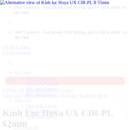
Bỏ
One Camera - Sản phẩm chất lượng, giá vô địch, phục vụ
qua
tận tâm
nội
dung
One Camera - Sản phẩm chất lượng, giá vô địch, phục vụ
tận tâm
Máy ảnh
Máy ảnh Canon
-44%
Máy ảnh Fujifilm
Máy ảnh Nikon
Máy ảnh Sony
Trang chủ
/
Phụ kiện máy ảnh
/
Kính lọc
/
Kính lọc Hoya
Ống kính
Ống kính Canon
Kính Lọc Hoya UX CIR-PL
Ống kính Fujifilm
Ống kính Sony
62mm
Gimbal
Micro thu âm