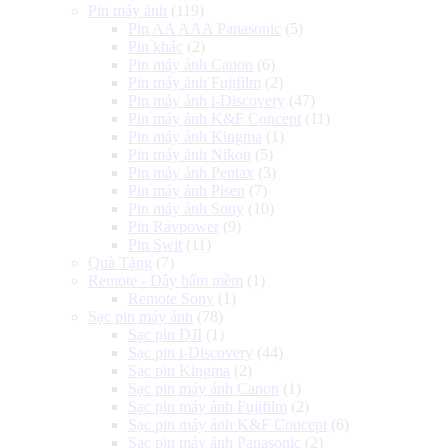
Pin máy ảnh
(119)
Pin AA AAA Panasonic
(5)
Pin khác
(2)
Pin máy ảnh Canon
(6)
Pin máy ảnh Fujifilm
(2)
Pin máy ảnh i-Discovery
(47)
Pin máy ảnh K&F Concept
(11)
Pin máy ảnh Kingma
(1)
Pin máy ảnh Nikon
(5)
Pin máy ảnh Pentax
(3)
Pin máy ảnh Pisen
(7)
Pin máy ảnh Sony
(10)
Pin Ravpower
(9)
Pin Swit
(11)
Quà Tặng
(7)
Remote - Dây bấm mềm
(1)
Remote Sony
(1)
Sạc pin máy ảnh
(78)
Sạc pin DJI
(1)
Sạc pin i-Discovery
(44)
Sạc pin Kingma
(2)
Sạc pin máy ảnh Canon
(1)
Sạc pin máy ảnh Fujifilm
(2)
Sạc pin máy ảnh K&F Concept
(6)
Sạc pin máy ảnh Panasonic
(2)