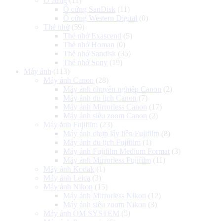
Ổ cứng
(11)
Ổ cứng SanDisk
(11)
Ổ cứng Western Digital
(0)
Thẻ nhớ
(59)
Thẻ nhớ Exascend
(5)
Thẻ nhớ Homan
(0)
Thẻ nhớ Sandisk
(35)
Thẻ nhớ Sony
(19)
Máy ảnh
(113)
Máy ảnh Canon
(28)
Máy ảnh chuyên nghiệp Canon
(2)
Máy ảnh du lịch Canon
(7)
Máy ảnh Mirrorless Canon
(17)
Máy ảnh siêu zoom Canon
(2)
Máy ảnh Fujifilm
(23)
Máy ảnh chụp lấy liền Fujifilm
(8)
Máy ảnh du lịch Fujifilm
(1)
Máy ảnh Fujifilm Medium Format
(3)
Máy ảnh Mirrorless Fujifilm
(11)
Máy ảnh Kodak
(1)
Máy ảnh Leica
(3)
Máy ảnh Nikon
(15)
Máy ảnh Mirrorless Nikon
(12)
Máy ảnh siêu zoom Nikon
(3)
Máy ảnh OM SYSTEM
(5)