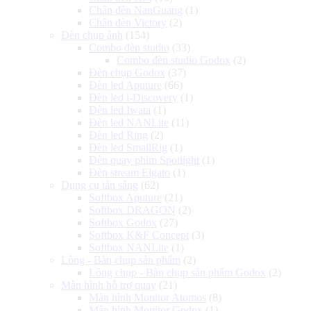
Chân đèn NanGuang
(1)
Chân đèn Victory
(2)
Đèn chụp ảnh
(154)
Combo đèn studio
(33)
Combo đèn studio Godox
(2)
Đèn chụp Godox
(37)
Đèn led Aputure
(66)
Đèn led i-Discovery
(1)
Đèn led Iwata
(1)
Đèn led NANLite
(11)
Đèn led Ring
(2)
Đèn led SmallRig
(1)
Đèn quay phim Spotlight
(1)
Đèn stream Elgato
(1)
Dụng cụ tản sáng
(62)
Softbox Aputure
(21)
Softbox DRAGON
(2)
Softbox Godox
(27)
Softbox K&F Concept
(3)
Softbox NANLite
(1)
Lồng - Bàn chụp sản phẩm
(2)
Lồng chụp - Bàn chụp sản phẩm Godox
(2)
Màn hình hỗ trợ quay
(21)
Màn hình Monitor Atomos
(8)
Màn hình Monitor Godox
(1)