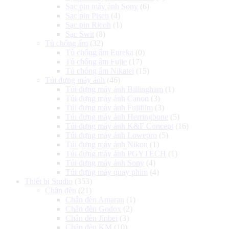
Sạc pin máy ảnh Sony
(6)
Sạc pin Pisen
(4)
Sạc pin Ricoh
(1)
Sạc Swit
(8)
Tủ chống ẩm
(32)
Tủ chống ẩm Eureka
(0)
Tủ chống ẩm Fujie
(17)
Tủ chống ẩm Nikatei
(15)
Túi đựng máy ảnh
(46)
Túi đựng máy ảnh Billingham
(1)
Túi đựng máy ảnh Canon
(3)
Túi đựng máy ảnh Fujifilm
(3)
Túi đựng máy ảnh Herringbone
(5)
Túi đựng máy ảnh K&F Concept
(16)
Túi đựng máy ảnh Lowepro
(5)
Túi đựng máy ảnh Nikon
(1)
Túi đựng máy ảnh PGYTECH
(1)
Túi đựng máy ảnh Sony
(4)
Túi đựng máy quay phim
(4)
Thiết bị Studio
(353)
Chân đèn
(21)
Chân đèn Amaran
(1)
Chân đèn Godox
(2)
Chân đèn Jinbei
(3)
Chân đèn KM
(10)