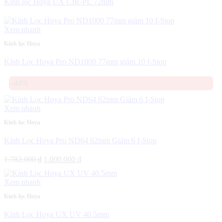
Kính lọc Hoya UX CIR-PL 72mm
Xem nhanh
Kính lọc Hoya
Kính Lọc Hoya Pro ND1000 77mm giảm 10 f-Stop
-44%
Xem nhanh
Kính lọc Hoya
Kính Lọc Hoya Pro ND64 62mm Giảm 6 f-Stop
Giá
Giá
1.782.000
₫
1.000.000
₫
gốc
hiện
là:
tại
Xem nhanh
1.782.000 ₫.
là:
1.000.000 ₫.
Kính lọc Hoya
Kính Lọc Hoya UX UV 40.5mm