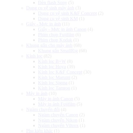
Đèn flash Sony
(5)
Dụng cụ vệ sinh máy ảnh
(3)
Dụng cụ vệ sinh K&F Concept
(2)
Dụng cụ vệ sinh KM
(1)
Giấy - Mực in ảnh
(11)
Giấy - Mực in ảnh Canon
(4)
Phim chụp Fujifilm
(6)
Phim chụp Kodak
(1)
Khung gắn cho máy ảnh
(68)
Khung gắn SmallRig
(68)
Kính lọc
(82)
Kính lọc B+W
(8)
Kính lọc Hoya
(39)
Kính lọc K&F Concept
(30)
Kính lọc Marumi
(2)
Kính lọc Sigma
(1)
Kính lọc Tamron
(1)
Máy in ảnh
(10)
Máy in ảnh Canon
(5)
Máy in ảnh Fujifilm
(5)
Ngàm chuyển đổi
(4)
Ngàm chuyển Canon
(2)
Ngàm chuyển Nikon
(1)
Ngàm chuyển Viltrox
(1)
Phụ kiện khác
(1)