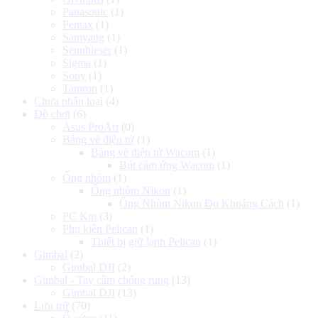
Panasonic
(1)
Pentax
(1)
Samyang
(1)
Sennhieser
(1)
Sigma
(1)
Sony
(1)
Tamron
(1)
Chưa phân loại
(4)
Đồ chơi
(6)
Asus ProArt
(0)
Bảng vẽ điện tử
(1)
Bảng vẽ điện tử Wacom
(1)
Bút cảm ứng Wacom
(1)
Ống nhòm
(1)
Ống nhòm Nikon
(1)
Ống Nhòm Nikon Đo Khoảng Cách
(1)
PC Km
(3)
Phụ kiện Pelican
(1)
Thiết bị giữ lạnh Pelican
(1)
Gimbal
(2)
Gimbal DJI
(2)
Gimbal - Tay cầm chống rung
(13)
Gimbal DJI
(13)
Lưu trữ
(70)