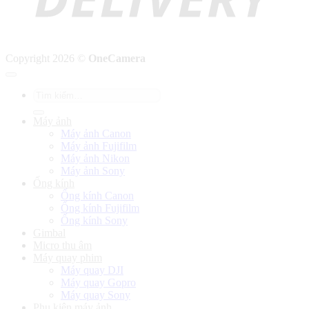
Copyright 2026 ©
OneCamera
Tìm
kiếm:
Máy ảnh
Máy ảnh Canon
Máy ảnh Fujifilm
Máy ảnh Nikon
Máy ảnh Sony
Ống kính
Ống kính Canon
Ống kính Fujifilm
Ống kính Sony
Gimbal
Micro thu âm
Máy quay phim
Máy quay DJI
Máy quay Gopro
Máy quay Sony
Phụ kiện máy ảnh