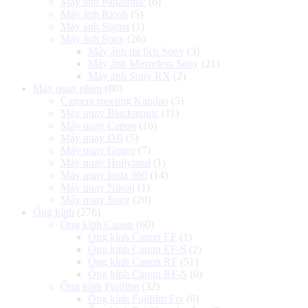
Máy ảnh Panasonic
(6)
Máy ảnh Ricoh
(5)
Máy ảnh Sigma
(1)
Máy ảnh Sony
(26)
Máy ảnh du lịch Sony
(3)
Máy ảnh Mirrorless Sony
(21)
Máy ảnh Sony RX
(2)
Máy quay phim
(80)
Camera meeting Kandao
(5)
Máy quay Blackmagic
(11)
Máy quay Canon
(16)
Máy quay DJI
(5)
Máy quay Gopro
(7)
Máy quay Hollyland
(1)
Máy quay Insta 360
(14)
Máy quay Nikon
(1)
Máy quay Sony
(20)
Ống kính
(276)
Ống kính Canon
(60)
Ống kính Canon EF
(1)
Ống kính Canon EF-S
(2)
Ống kính Canon RF
(51)
Ống kính Canon RF-S
(6)
Ống kính Fujifilm
(32)
Ống kính Fujifilm Fix
(8)