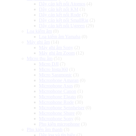
Dây cáp kết nối Atomos
(4)
Dây cáp kết nối KM
(3)
Dây cáp kết nối Rode
(7)
Dây cáp kết nối SmallRig
(2)
Dây cáp kết nối Ugreen
(29)
Loa kiểm âm
(0)
Loa kiểm âm Yamaha
(0)
Máy ghi âm
(14)
Máy ghi âm Sony
(2)
Máy ghi âm Zoom
(12)
Micro thu âm
(51)
Micro DJI
(7)
Micro Insta360
(1)
Micro Saramonic
(3)
Microphone Amaran
(0)
Microphone Asus
(0)
Microphone Canon
(1)
Microphone Elgato
(0)
Microphone Rode
(30)
Microphone Sennheiser
(0)
Microphone Shure
(0)
Microphone Sony
(6)
Phụ kiện microphone
(3)
Phụ kiện âm thanh
(3)
Dây loa và tín hiệu
(2)