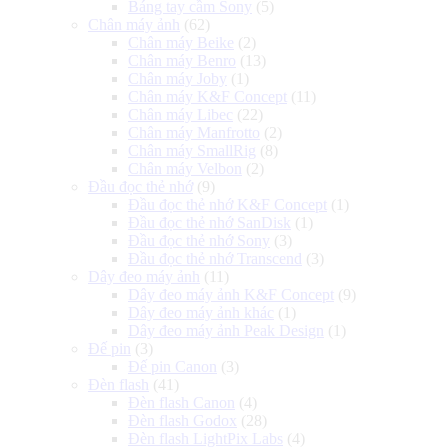
Báng tay cầm Sony
(5)
Chân máy ảnh
(62)
Chân máy Beike
(2)
Chân máy Benro
(13)
Chân máy Joby
(1)
Chân máy K&F Concept
(11)
Chân máy Libec
(22)
Chân máy Manfrotto
(2)
Chân máy SmallRig
(8)
Chân máy Velbon
(2)
Đầu đọc thẻ nhớ
(9)
Đầu đọc thẻ nhớ K&F Concept
(1)
Đầu đọc thẻ nhớ SanDisk
(1)
Đầu đọc thẻ nhớ Sony
(3)
Đầu đọc thẻ nhớ Transcend
(3)
Dây đeo máy ảnh
(11)
Dây đeo máy ảnh K&F Concept
(9)
Dây đeo máy ảnh khác
(1)
Dây đeo máy ảnh Peak Design
(1)
Đế pin
(3)
Đế pin Canon
(3)
Đèn flash
(41)
Đèn flash Canon
(4)
Đèn flash Godox
(28)
Đèn flash LightPix Labs
(4)