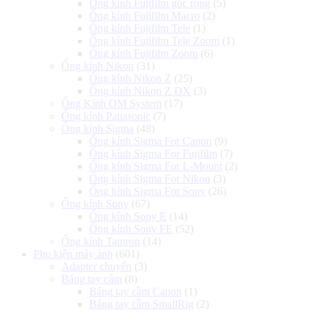
Ống kính Fujifilm góc rộng
(5)
Ống kính Fujifilm Macro
(2)
Ống kính Fujifilm Tele
(1)
Ống kính Fujifilm Tele Zoom
(1)
Ống kính Fujifilm Zoom
(6)
Ống kính Nikon
(31)
Ống kính Nikon Z
(25)
Ống kính Nikon Z DX
(3)
Ống Kính OM System
(17)
Ống kính Panasonic
(7)
Ống kính Sigma
(48)
Ống kính Sigma For Canon
(9)
Ống kính Sigma For Fujifilm
(7)
Ống kính Sigma For L-Mount
(2)
Ống kính Sigma For Nikon
(3)
Ống kính Sigma For Sony
(26)
Ống kính Sony
(67)
Ống kính Sony E
(14)
Ống kính Sony FE
(52)
Ống kính Tamron
(14)
Phụ kiện máy ảnh
(601)
Adapter chuyển
(3)
Báng tay cầm
(8)
Báng tay cầm Canon
(1)
Báng tay cầm SmallRig
(2)