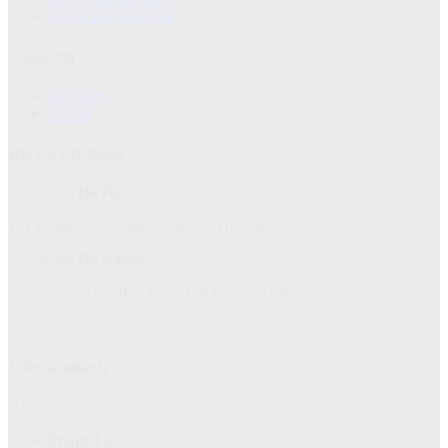
Hướng dẫn thanh toán
Thông tin
Giới thiệu
Liên hệ
Địa chỉ cửa hàng
Chi nhánh
Hà Nội:
151 Đặng Tiến Đông, Đống Đa, Hà Nội
Chi nhánh
Đà Nẵng:
52 Nguyễn Thị Minh Khai, Hải Châu, Đà Nẵng
Liên hệ nhanh
Hà Nội:
Phạm Tú:
0817 388 333