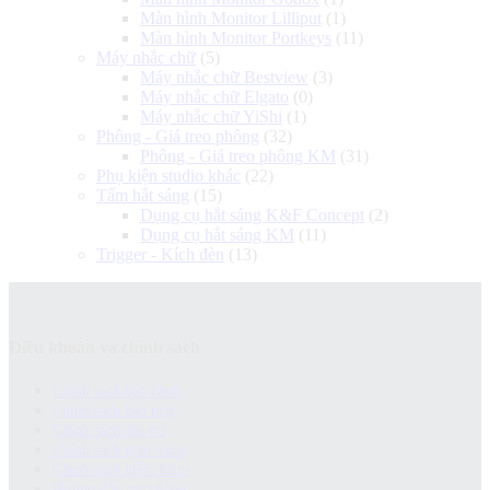
Màn hình Monitor Lilliput
(1)
Màn hình Monitor Portkeys
(11)
Máy nhắc chữ
(5)
Máy nhắc chữ Bestview
(3)
Máy nhắc chữ Elgato
(0)
Máy nhắc chữ YiShi
(1)
Phông - Giá treo phông
(32)
Phông - Giá treo phông KM
(31)
Phụ kiện studio khác
(22)
Tấm hắt sáng
(15)
Dụng cụ hắt sáng K&F Concept
(2)
Dụng cụ hắt sáng KM
(11)
Trigger - Kích đèn
(13)
Điều khoản và chính sách
Chính sách bảo hành
Chính sách bảo mật
Chính sách đổi trả
Chính sách giao hàng
Chinh sách kiểm hàng
Hướng dẫn mua hàng