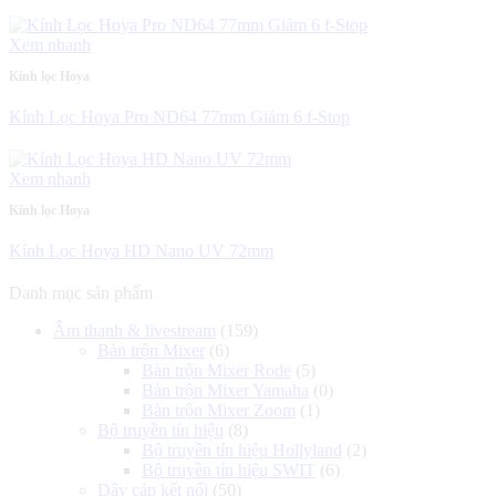
Xem nhanh
Kính lọc Hoya
Kính Lọc Hoya Pro ND64 77mm Giảm 6 f-Stop
Xem nhanh
Kính lọc Hoya
Kính Lọc Hoya HD Nano UV 72mm
Danh mục sản phẩm
Âm thanh & livestream
(159)
Bàn trộn Mixer
(6)
Bàn trộn Mixer Rode
(5)
Bàn trộn Mixer Yamaha
(0)
Bàn trộn Mixer Zoom
(1)
Bộ truyền tín hiệu
(8)
Bộ truyền tín hiệu Hollyland
(2)
Bộ truyền tín hiệu SWIT
(6)
Dây cáp kết nối
(50)