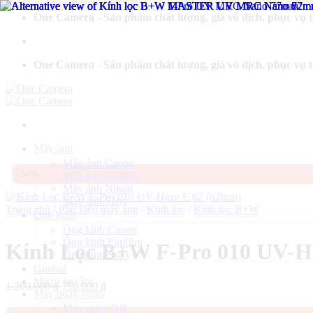
Bỏ
One Camera - Sản phẩm chất lượng, giá vô địch, phục vụ 
qua
nội
dung
One Camera - Sản phẩm chất lượng, giá vô địch, phục vụ 
Máy ảnh
Máy ảnh Canon
-38%
Máy ảnh Fujifilm
Máy ảnh Nikon
Máy ảnh Sony
Trang chủ
/
Phụ kiện máy ảnh
/
Kính lọc
/
Kính lọc B+W
Ống kính
Ống kính Canon
Ống kính Fujifilm
Kính Lọc B+W F-Pro 010 UV-H
Ống kính Sony
Gimbal
Micro thu âm
Giá
Giá
1.200.000
₫
750.000
₫
Máy quay phim
gốc
hiện
Máy quay DJI
là:
tại