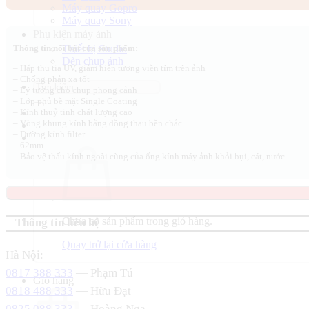
Máy quay Gopro
1.200.000 ₫.
là:
Máy quay Sony
750.000 ₫.
Phụ kiện máy ảnh
Thiết bị Studio
Thông tin nổi bật của sản phẩm:
Đèn chụp ảnh
– Hấp thụ tia UV, giảm hiện tượng viền tím trên ảnh
– Chống phản xạ tốt
Tìm
– Lý tưởng cho chụp phong cảnh
kiếm:
– Lớp phủ bề mặt Single Coating
– Kính thuỷ tinh chất lượng cao
– Vòng khung kính bằng đồng thau bền chắc
– Đường kính filter
– 62mm
– Bảo vệ thấu kính ngoài cùng của ống kính máy ảnh khỏi bụi, cát, nước…
Chưa có sản phẩm trong giỏ hàng.
Thông tin liên hệ
Quay trở lại cửa hàng
Hà Nội:
0817 388 333
— Phạm Tú
Giỏ hàng
0818 488 333
— Hữu Đạt
0825 088 333
— Hoàng Nga