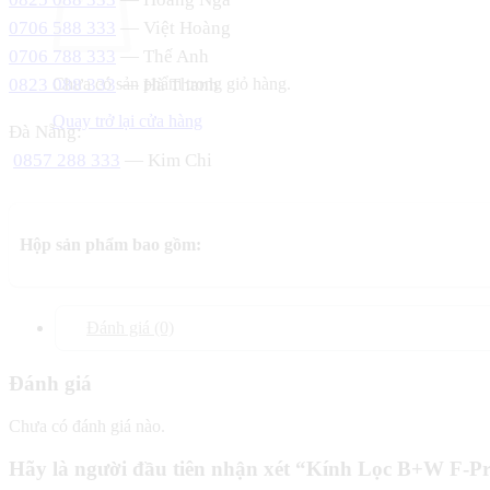
0706 588 333
— Việt Hoàng
0706 788 333
— Thế Anh
0823 088 333
— Hà Thanh
Chưa có sản phẩm trong giỏ hàng.
Quay trở lại cửa hàng
Đà Nẵng:
0857 288 333
— Kim Chi
Hộp sản phẩm bao gồm:
Đánh giá (0)
Đánh giá
Chưa có đánh giá nào.
Hãy là người đầu tiên nhận xét “Kính Lọc B+W F-P