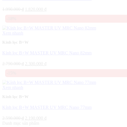
Giá
Giá
1.990.000
₫
1.820.000
₫
gốc
hiện
-18%
là:
tại
1.990.000 ₫.
là:
1.820.000 ₫.
Xem nhanh
Kính lọc B+W
Kính lọc B+W MASTER UV MRC Nano 82mm
Giá
Giá
2.790.000
₫
2.300.000
₫
gốc
hiện
-15%
là:
tại
2.790.000 ₫.
là:
2.300.000 ₫.
Xem nhanh
Kính lọc B+W
Kính lọc B+W MASTER UV MRC Nano 77mm
Giá
Giá
2.590.000
₫
2.190.000
₫
gốc
hiện
Danh mục sản phẩm