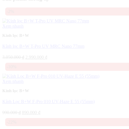
-2%
Xem nhanh
Kính lọc B+W
Kính lọc B+W T-Pro UV MRC Nano 77mm
Giá
Giá
3.050.000
₫
2.990.000
₫
gốc
hiện
-10%
là:
tại
3.050.000 ₫.
là:
2.990.000 ₫.
Xem nhanh
Kính lọc B+W
Kính Lọc B+W F-Pro 010 UV-Haze E 55 (55mm)
Giá
Giá
990.000
₫
890.000
₫
gốc
hiện
-22%
là:
tại
990.000 ₫.
là: