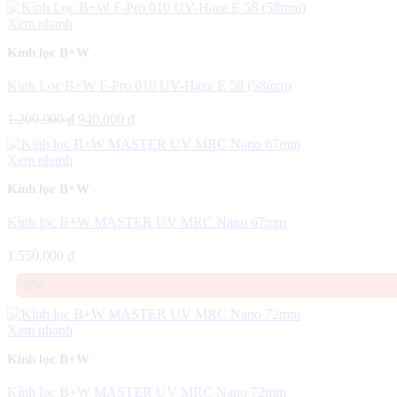
890.000 ₫.
Xem nhanh
Kính lọc B+W
Kính Lọc B+W F-Pro 010 UV-Haze E 58 (58mm)
Giá
Giá
1.200.000
₫
940.000
₫
gốc
hiện
là:
tại
Xem nhanh
1.200.000 ₫.
là:
940.000 ₫.
Kính lọc B+W
Kính lọc B+W MASTER UV MRC Nano 67mm
1.550.000
₫
-9%
Xem nhanh
Kính lọc B+W
Kính lọc B+W MASTER UV MRC Nano 72mm