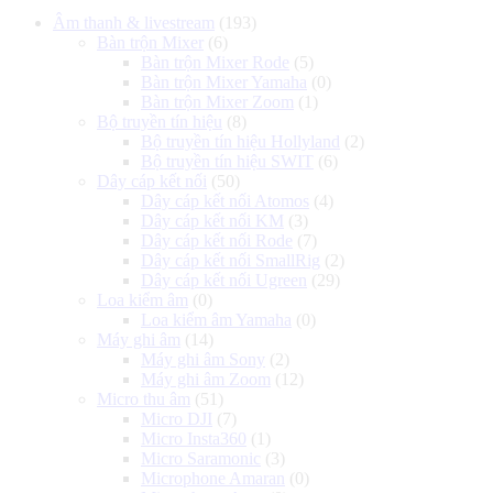
là:
tại
Âm thanh & livestream
(193)
2.590.000 ₫.
là:
Bàn trộn Mixer
(6)
2.190.000 ₫.
Bàn trộn Mixer Rode
(5)
Bàn trộn Mixer Yamaha
(0)
Bàn trộn Mixer Zoom
(1)
Bộ truyền tín hiệu
(8)
Bộ truyền tín hiệu Hollyland
(2)
Bộ truyền tín hiệu SWIT
(6)
Dây cáp kết nối
(50)
Dây cáp kết nối Atomos
(4)
Dây cáp kết nối KM
(3)
Dây cáp kết nối Rode
(7)
Dây cáp kết nối SmallRig
(2)
Dây cáp kết nối Ugreen
(29)
Loa kiểm âm
(0)
Loa kiểm âm Yamaha
(0)
Máy ghi âm
(14)
Máy ghi âm Sony
(2)
Máy ghi âm Zoom
(12)
Micro thu âm
(51)
Micro DJI
(7)
Micro Insta360
(1)
Micro Saramonic
(3)
Microphone Amaran
(0)