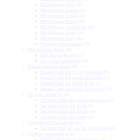
Microphone Asus
(0)
Microphone Canon
(1)
Microphone Elgato
(0)
Microphone Rode
(30)
Microphone Sennheiser
(0)
Microphone Shure
(0)
Microphone Sony
(6)
Phụ kiện microphone
(3)
Phụ kiện âm thanh
(3)
Dây loa và tín hiệu
(2)
Sạc + Pin Saramonic
(0)
Sound Card âm thanh
(8)
Sound Card âm thanh Focusrite
(6)
Sound Card âm thanh M-Audio
(1)
Sound Card âm thanh Rode
(1)
Sound Card âm thanh Saramonic
(0)
Tai nghe kiểm âm
(5)
Tai nghe kiểm âm Audio-technica
(1)
Tai nghe kiểm âm Rode
(1)
Tai nghe kiểm âm Shure
(2)
Tai nghe kiểm âm Sony
(1)
Tai nghe liên lạc nội bộ
(0)
Tai nghe liên lạc nội bộ Saramonic
(0)
Thiết bị livestream
(14)
Thiết bị livestream Avermedia
(2)