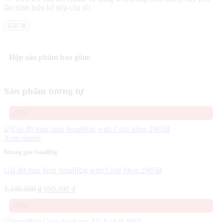
lần bình luận kế tiếp của tôi.
Hộp sản phẩm bao gồm:
Sản phẩm tương tự
-37%
Xem nhanh
Khung gắn SmallRig
Giá đỡ màn hình SmallRig with Cold Shoe 2905B
Giá
Giá
1.100.000
₫
690.000
₫
gốc
hiện
-20%
là:
tại
1.100.000 ₫.
là: