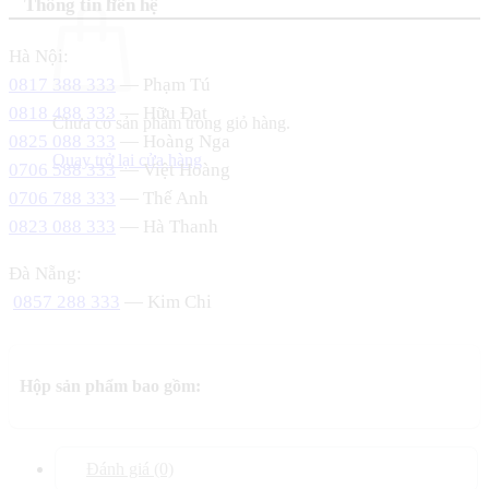
Thông tin liên hệ
Hà Nội:
0817 388 333
— Phạm Tú
0818 488 333
— Hữu Đạt
Chưa có sản phẩm trong giỏ hàng.
0825 088 333
— Hoàng Nga
Quay trở lại cửa hàng
0706 588 333
— Việt Hoàng
0706 788 333
— Thế Anh
0823 088 333
— Hà Thanh
Đà Nẵng:
0857 288 333
— Kim Chi
Hộp sản phẩm bao gồm:
Đánh giá (0)