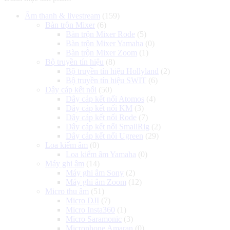
là:
tại
Âm thanh & livestream
(159)
5.900.000 ₫.
là:
Bàn trộn Mixer
(6)
4.190.000 ₫.
Bàn trộn Mixer Rode
(5)
Bàn trộn Mixer Yamaha
(0)
Bàn trộn Mixer Zoom
(1)
Bộ truyền tín hiệu
(8)
Bộ truyền tín hiệu Hollyland
(2)
Bộ truyền tín hiệu SWIT
(6)
Dây cáp kết nối
(50)
Dây cáp kết nối Atomos
(4)
Dây cáp kết nối KM
(3)
Dây cáp kết nối Rode
(7)
Dây cáp kết nối SmallRig
(2)
Dây cáp kết nối Ugreen
(29)
Loa kiểm âm
(0)
Loa kiểm âm Yamaha
(0)
Máy ghi âm
(14)
Máy ghi âm Sony
(2)
Máy ghi âm Zoom
(12)
Micro thu âm
(51)
Micro DJI
(7)
Micro Insta360
(1)
Micro Saramonic
(3)
Microphone Amaran
(0)