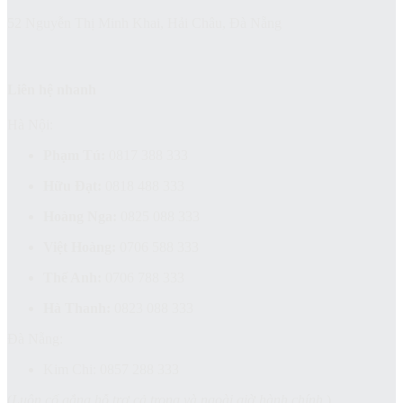
52 Nguyễn Thị Minh Khai, Hải Châu, Đà Nẵng
Liên hệ nhanh
Hà Nội:
Phạm Tú:
0817 388 333
Hữu Đạt:
0818 488 333
Hoàng Nga:
0825 088 333
Việt Hoàng:
0706 588 333
Thế Anh:
0706 788 333
Hà Thanh:
0823 088 333
Đà Nẵng:
Kim Chi: 0857 288 333
(
Luôn cố gắng hỗ trợ cả trong và ngoài giờ hành chính.
)