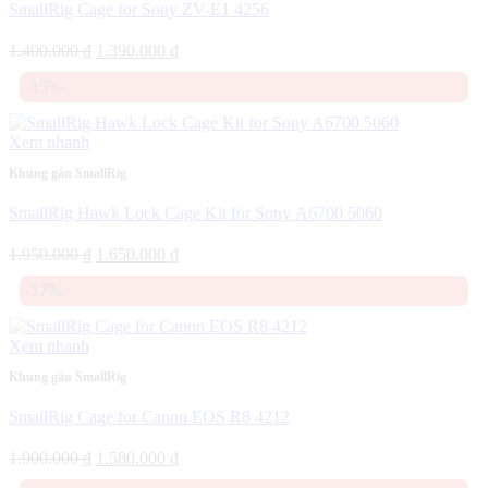
SmallRig Cage for Sony ZV-E1 4256
Giá
Giá
1.400.000
₫
1.390.000
₫
gốc
hiện
-15%
là:
tại
1.400.000 ₫.
là:
1.390.000 ₫.
Xem nhanh
Khung gắn SmallRig
SmallRig Hawk Lock Cage Kit for Sony A6700 5060
Giá
Giá
1.950.000
₫
1.650.000
₫
gốc
hiện
-17%
là:
tại
1.950.000 ₫.
là:
1.650.000 ₫.
Xem nhanh
Khung gắn SmallRig
SmallRig Cage for Canon EOS R8 4212
Giá
Giá
1.900.000
₫
1.580.000
₫
gốc
hiện