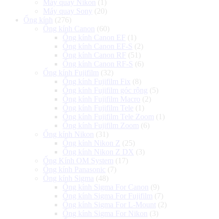
Máy quay Nikon
(1)
Máy quay Sony
(20)
Ống kính
(276)
Ống kính Canon
(60)
Ống kính Canon EF
(1)
Ống kính Canon EF-S
(2)
Ống kính Canon RF
(51)
Ống kính Canon RF-S
(6)
Ống kính Fujifilm
(32)
Ống kính Fujifilm Fix
(8)
Ống kính Fujifilm góc rộng
(5)
Ống kính Fujifilm Macro
(2)
Ống kính Fujifilm Tele
(1)
Ống kính Fujifilm Tele Zoom
(1)
Ống kính Fujifilm Zoom
(6)
Ống kính Nikon
(31)
Ống kính Nikon Z
(25)
Ống kính Nikon Z DX
(3)
Ống Kính OM System
(17)
Ống kính Panasonic
(7)
Ống kính Sigma
(48)
Ống kính Sigma For Canon
(9)
Ống kính Sigma For Fujifilm
(7)
Ống kính Sigma For L-Mount
(2)
Ống kính Sigma For Nikon
(3)