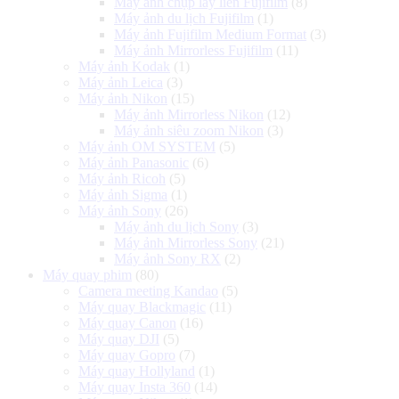
Máy ảnh chụp lấy liền Fujifilm
(8)
Máy ảnh du lịch Fujifilm
(1)
Máy ảnh Fujifilm Medium Format
(3)
Máy ảnh Mirrorless Fujifilm
(11)
Máy ảnh Kodak
(1)
Máy ảnh Leica
(3)
Máy ảnh Nikon
(15)
Máy ảnh Mirrorless Nikon
(12)
Máy ảnh siêu zoom Nikon
(3)
Máy ảnh OM SYSTEM
(5)
Máy ảnh Panasonic
(6)
Máy ảnh Ricoh
(5)
Máy ảnh Sigma
(1)
Máy ảnh Sony
(26)
Máy ảnh du lịch Sony
(3)
Máy ảnh Mirrorless Sony
(21)
Máy ảnh Sony RX
(2)
Máy quay phim
(80)
Camera meeting Kandao
(5)
Máy quay Blackmagic
(11)
Máy quay Canon
(16)
Máy quay DJI
(5)
Máy quay Gopro
(7)
Máy quay Hollyland
(1)
Máy quay Insta 360
(14)