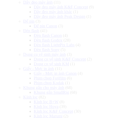
Dây đeo máy ảnh
(11)
Dây đeo máy ảnh K&F Concept
(9)
Dây đeo máy ảnh khác
(1)
Dây đeo máy ảnh Peak Design
(1)
Đế pin
(3)
Đế pin Canon
(3)
Đèn flash
(41)
Đèn flash Canon
(4)
Đèn flash Godox
(28)
Đèn flash LightPix Labs
(4)
Đèn flash Sony
(5)
Dụng cụ vệ sinh máy ảnh
(3)
Dụng cụ vệ sinh K&F Concept
(2)
Dụng cụ vệ sinh KM
(1)
Giấy - Mực in ảnh
(11)
Giấy - Mực in ảnh Canon
(4)
Phim chụp Fujifilm
(6)
Phim chụp Kodak
(1)
Khung gắn cho máy ảnh
(68)
Khung gắn SmallRig
(68)
Kính lọc
(82)
Kính lọc B+W
(8)
Kính lọc Hoya
(39)
Kính lọc K&F Concept
(30)
Kính lọc Marumi
(2)