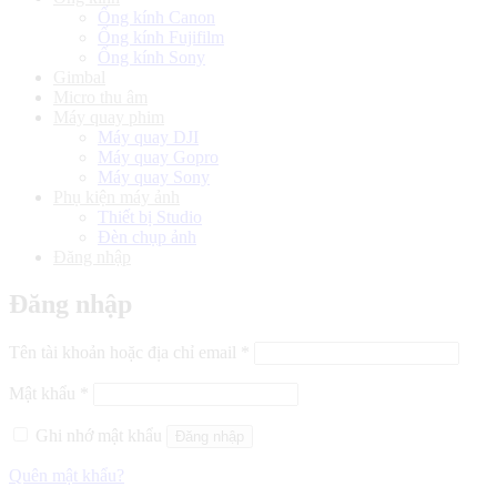
Ống kính Canon
Ống kính Fujifilm
Ống kính Sony
Gimbal
Micro thu âm
Máy quay phim
Máy quay DJI
Máy quay Gopro
Máy quay Sony
Phụ kiện máy ảnh
Thiết bị Studio
Đèn chụp ảnh
Đăng nhập
Đăng nhập
Bắt
Tên tài khoản hoặc địa chỉ email
*
buộc
Bắt
Mật khẩu
*
buộc
Ghi nhớ mật khẩu
Đăng nhập
Quên mật khẩu?