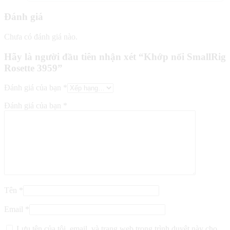
Đánh giá
Chưa có đánh giá nào.
Hãy là người đầu tiên nhận xét “Khớp nối SmallRig
Rosette 3959”
Đánh giá của bạn
*
Đánh giá của bạn
*
Tên
*
Email
*
Lưu tên của tôi, email, và trang web trong trình duyệt này cho