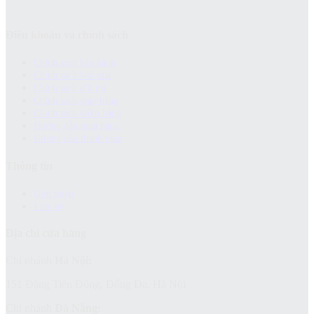
Điều khoản và chính sách
Chính sách bảo hành
Chính sách bảo mật
Chính sách đổi trả
Chính sách giao hàng
Chinh sách kiểm hàng
Hướng dẫn mua hàng
Hướng dẫn thanh toán
Thông tin
Giới thiệu
Liên hệ
Địa chỉ cửa hàng
Chi nhánh
Hà Nội:
151 Đặng Tiến Đông, Đống Đa, Hà Nội
Chi nhánh
Đà Nẵng: