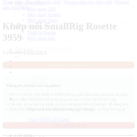
Trang chủ
/
Phụ kiện máy ảnh
/
Khung gắn cho máy ảnh
/
Khung
Máy quay phim
gắn SmallRig
Máy quay DJI
Máy quay Gopro
Máy quay Sony
Khớp nối SmallRig Rosette
Phụ kiện máy ảnh
Thiết bị Studio
3959
Đèn chụp ảnh
Tìm
Giá
Giá
1.250.000
₫
900.000
₫
kiếm:
gốc
hiện
là:
tại
Liên Hệ để có giá tốt hơn.
1.250.000 ₫.
là:
900.000 ₫.
Thông tin nổi bật của sản phẩm:
– Vít 1/4″-20 có chốt định vị ARRI chống xoắn đảm bảo phụ kiện an toàn
– Đầu bi được thiết kế mới giúp tăng ma sát và chịu tải lên tới 3 kg
– Cấu trúc khóa mới tại khớp nối hoa thị giúp điều chỉnh góc dễ dàng hơn
Chưa có sản phẩm trong giỏ hàng.
– Được làm bằng hợp kim nhôm cấp máy bay bền chắc và thép không gỉ
Quay trở lại cửa hàng
Thêm vào giỏ hàng
Giỏ hàng