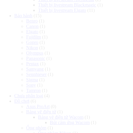
Thiết bị livestream Blackmagic
(1)
Thiết bị livestream Elgato
(11)
Bảo hành
(15)
Benro
(1)
Canon
(1)
Elgato
(1)
Fujifilm
(1)
Gopro
(1)
Nikon
(1)
Olympus
(1)
Panasonic
(1)
Pentax
(1)
Samyang
(1)
Sennhieser
(1)
Sigma
(1)
Sony
(1)
Tamron
(1)
Chưa phân loại
(4)
Đồ chơi
(6)
Asus ProArt
(0)
Bảng vẽ điện tử
(1)
Bảng vẽ điện tử Wacom
(1)
Bút cảm ứng Wacom
(1)
Ống nhòm
(1)