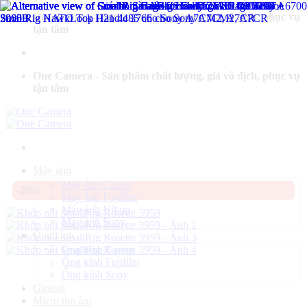
Bỏ
One Camera - Sản phẩm chất lượng, giá vô địch, phục vụ
qua
tận tâm
nội
dung
One Camera - Sản phẩm chất lượng, giá vô địch, phục vụ
tận tâm
Máy ảnh
Máy ảnh Canon
-28%
Máy ảnh Fujifilm
Máy ảnh Nikon
Máy ảnh Sony
Ống kính
Ống kính Canon
Ống kính Fujifilm
Ống kính Sony
Gimbal
Micro thu âm