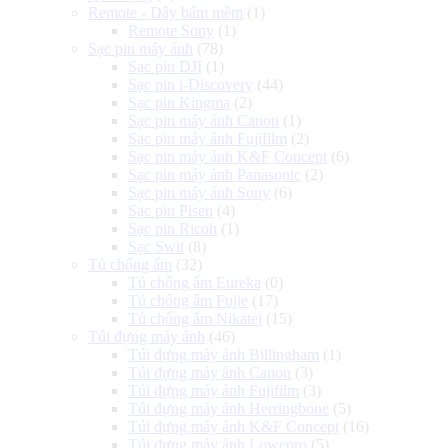
Remote - Dây bấm mềm
(1)
Remote Sony
(1)
Sạc pin máy ảnh
(78)
Sạc pin DJI
(1)
Sạc pin i-Discovery
(44)
Sạc pin Kingma
(2)
Sạc pin máy ảnh Canon
(1)
Sạc pin máy ảnh Fujifilm
(2)
Sạc pin máy ảnh K&F Concept
(6)
Sạc pin máy ảnh Panasonic
(2)
Sạc pin máy ảnh Sony
(6)
Sạc pin Pisen
(4)
Sạc pin Ricoh
(1)
Sạc Swit
(8)
Tủ chống ẩm
(32)
Tủ chống ẩm Eureka
(0)
Tủ chống ẩm Fujie
(17)
Tủ chống ẩm Nikatei
(15)
Túi đựng máy ảnh
(46)
Túi đựng máy ảnh Billingham
(1)
Túi đựng máy ảnh Canon
(3)
Túi đựng máy ảnh Fujifilm
(3)
Túi đựng máy ảnh Herringbone
(5)
Túi đựng máy ảnh K&F Concept
(16)
Túi đựng máy ảnh Lowepro
(5)