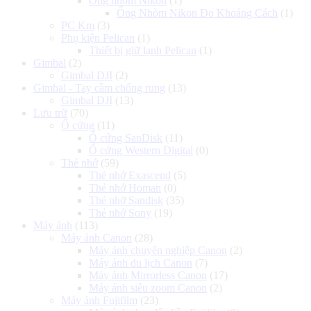
Ống nhòm Nikon
(1)
Ống Nhòm Nikon Đo Khoảng Cách
(1)
PC Km
(3)
Phụ kiện Pelican
(1)
Thiết bị giữ lạnh Pelican
(1)
Gimbal
(2)
Gimbal DJI
(2)
Gimbal - Tay cầm chống rung
(13)
Gimbal DJI
(13)
Lưu trữ
(70)
Ổ cứng
(11)
Ổ cứng SanDisk
(11)
Ổ cứng Western Digital
(0)
Thẻ nhớ
(59)
Thẻ nhớ Exascend
(5)
Thẻ nhớ Homan
(0)
Thẻ nhớ Sandisk
(35)
Thẻ nhớ Sony
(19)
Máy ảnh
(113)
Máy ảnh Canon
(28)
Máy ảnh chuyên nghiệp Canon
(2)
Máy ảnh du lịch Canon
(7)
Máy ảnh Mirrorless Canon
(17)
Máy ảnh siêu zoom Canon
(2)
Máy ảnh Fujifilm
(23)