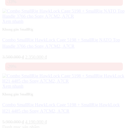
-33%
là:
tại
1.900.000 ₫.
là:
1.580.000 ₫.
Xem nhanh
Khung gắn SmallRig
Combo SmallRig HawkLock Cage 5198 + SmallRig NATO Top
Handle 3766 cho Sony A7CM2, A7CR
Giá
Giá
3.500.000
₫
2.350.000
₫
gốc
hiện
-29%
là:
tại
3.500.000 ₫.
là:
2.350.000 ₫.
Xem nhanh
Khung gắn SmallRig
Combo SmallRig HawkLock Cage 5198 + SmallRig HawkLock
H21 4485 cho Sony A7CM2, A7CR
Giá
Giá
5.900.000
₫
4.190.000
₫
gốc
hiện
Danh mục sản phẩm