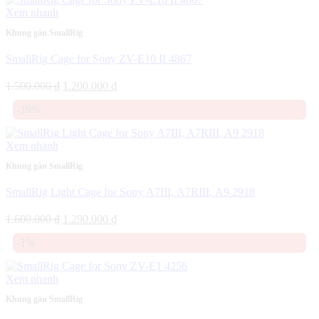
690.000 ₫.
Xem nhanh
Khung gắn SmallRig
SmallRig Cage for Sony ZV-E10 II 4867
Giá
Giá
1.500.000
₫
1.200.000
₫
gốc
hiện
-19%
là:
tại
1.500.000 ₫.
là:
1.200.000 ₫.
Xem nhanh
Khung gắn SmallRig
SmallRig Light Cage for Sony A7III, A7RIII, A9 2918
Giá
Giá
1.600.000
₫
1.290.000
₫
gốc
hiện
-1%
là:
tại
1.600.000 ₫.
là:
1.290.000 ₫.
Xem nhanh
Khung gắn SmallRig