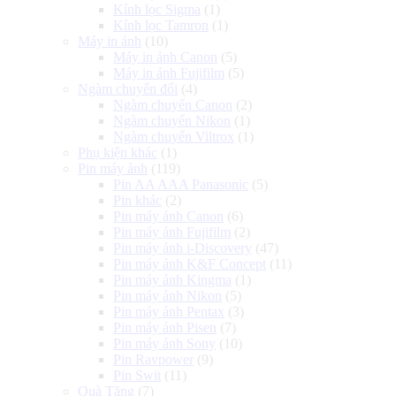
Kính lọc Sigma
(1)
Kính lọc Tamron
(1)
Máy in ảnh
(10)
Máy in ảnh Canon
(5)
Máy in ảnh Fujifilm
(5)
Ngàm chuyển đổi
(4)
Ngàm chuyển Canon
(2)
Ngàm chuyển Nikon
(1)
Ngàm chuyển Viltrox
(1)
Phụ kiện khác
(1)
Pin máy ảnh
(119)
Pin AA AAA Panasonic
(5)
Pin khác
(2)
Pin máy ảnh Canon
(6)
Pin máy ảnh Fujifilm
(2)
Pin máy ảnh i-Discovery
(47)
Pin máy ảnh K&F Concept
(11)
Pin máy ảnh Kingma
(1)
Pin máy ảnh Nikon
(5)
Pin máy ảnh Pentax
(3)
Pin máy ảnh Pisen
(7)
Pin máy ảnh Sony
(10)
Pin Ravpower
(9)
Pin Swit
(11)
Quà Tặng
(7)