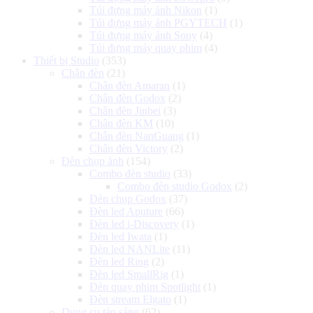
Túi đựng máy ảnh Nikon
(1)
Túi đựng máy ảnh PGYTECH
(1)
Túi đựng máy ảnh Sony
(4)
Túi đựng máy quay phim
(4)
Thiết bị Studio
(353)
Chân đèn
(21)
Chân đèn Amaran
(1)
Chân đèn Godox
(2)
Chân đèn Jinbei
(3)
Chân đèn KM
(10)
Chân đèn NanGuang
(1)
Chân đèn Victory
(2)
Đèn chụp ảnh
(154)
Combo đèn studio
(33)
Combo đèn studio Godox
(2)
Đèn chụp Godox
(37)
Đèn led Aputure
(66)
Đèn led i-Discovery
(1)
Đèn led Iwata
(1)
Đèn led NANLite
(11)
Đèn led Ring
(2)
Đèn led SmallRig
(1)
Đèn quay phim Spotlight
(1)
Đèn stream Elgato
(1)
Dụng cụ tản sáng
(62)