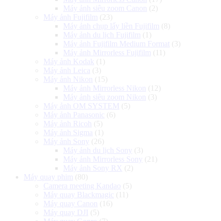
Máy ảnh siêu zoom Canon
(2)
Máy ảnh Fujifilm
(23)
Máy ảnh chụp lấy liền Fujifilm
(8)
Máy ảnh du lịch Fujifilm
(1)
Máy ảnh Fujifilm Medium Format
(3)
Máy ảnh Mirrorless Fujifilm
(11)
Máy ảnh Kodak
(1)
Máy ảnh Leica
(3)
Máy ảnh Nikon
(15)
Máy ảnh Mirrorless Nikon
(12)
Máy ảnh siêu zoom Nikon
(3)
Máy ảnh OM SYSTEM
(5)
Máy ảnh Panasonic
(6)
Máy ảnh Ricoh
(5)
Máy ảnh Sigma
(1)
Máy ảnh Sony
(26)
Máy ảnh du lịch Sony
(3)
Máy ảnh Mirrorless Sony
(21)
Máy ảnh Sony RX
(2)
Máy quay phim
(80)
Camera meeting Kandao
(5)
Máy quay Blackmagic
(11)
Máy quay Canon
(16)
Máy quay DJI
(5)