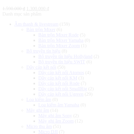
Giá
Giá
1.590.000
₫
1.300.000
₫
gốc
hiện
Danh mục sản phẩm
là:
tại
Âm thanh & livestream
(159)
1.590.000 ₫.
là:
Bàn trộn Mixer
(6)
1.300.000 ₫.
Bàn trộn Mixer Rode
(5)
Bàn trộn Mixer Yamaha
(0)
Bàn trộn Mixer Zoom
(1)
Bộ truyền tín hiệu
(8)
Bộ truyền tín hiệu Hollyland
(2)
Bộ truyền tín hiệu SWIT
(6)
Dây cáp kết nối
(50)
Dây cáp kết nối Atomos
(4)
Dây cáp kết nối KM
(3)
Dây cáp kết nối Rode
(7)
Dây cáp kết nối SmallRig
(2)
Dây cáp kết nối Ugreen
(29)
Loa kiểm âm
(0)
Loa kiểm âm Yamaha
(0)
Máy ghi âm
(14)
Máy ghi âm Sony
(2)
Máy ghi âm Zoom
(12)
Micro thu âm
(51)
Micro DJI
(7)