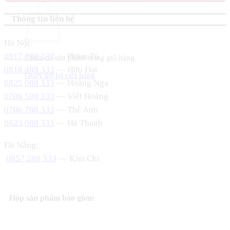
Thông tin liên hệ
Hà Nội:
0817 388 333
— Phạm Tú
Chưa có sản phẩm trong giỏ hàng.
0818 488 333
— Hữu Đạt
Quay trở lại cửa hàng
0825 088 333
— Hoàng Nga
0706 588 333
— Việt Hoàng
0706 788 333
— Thế Anh
0823 088 333
— Hà Thanh
Đà Nẵng:
0857 288 333
— Kim Chi
Hộp sản phẩm bao gồm: