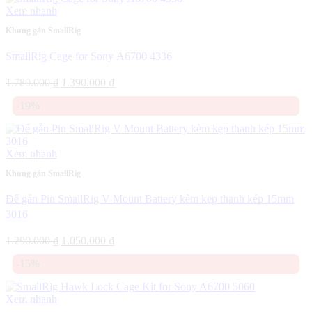
1.200.000 ₫.
Xem nhanh
Khung gắn SmallRig
SmallRig Cage for Sony A6700 4336
Giá
Giá
1.780.000
₫
1.390.000
₫
gốc
hiện
-19%
là:
tại
1.780.000 ₫.
là:
1.390.000 ₫.
Xem nhanh
Khung gắn SmallRig
Đế gắn Pin SmallRig V Mount Battery kèm kẹp thanh kép 15mm
3016
Giá
Giá
1.290.000
₫
1.050.000
₫
gốc
hiện
-15%
là:
tại
1.290.000 ₫.
là:
1.050.000 ₫.
Xem nhanh