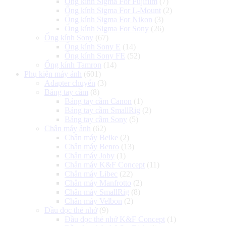
Ống kính Sigma For Fujifilm
(7)
Ống kính Sigma For L-Mount
(2)
Ống kính Sigma For Nikon
(3)
Ống kính Sigma For Sony
(26)
Ống kính Sony
(67)
Ống kính Sony E
(14)
Ống kính Sony FE
(52)
Ống kính Tamron
(14)
Phụ kiện máy ảnh
(601)
Adapter chuyển
(3)
Báng tay cầm
(8)
Báng tay cầm Canon
(1)
Báng tay cầm SmallRig
(2)
Báng tay cầm Sony
(5)
Chân máy ảnh
(62)
Chân máy Beike
(2)
Chân máy Benro
(13)
Chân máy Joby
(1)
Chân máy K&F Concept
(11)
Chân máy Libec
(22)
Chân máy Manfrotto
(2)
Chân máy SmallRig
(8)
Chân máy Velbon
(2)
Đầu đọc thẻ nhớ
(9)
Đầu đọc thẻ nhớ K&F Concept
(1)