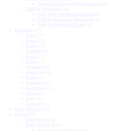
Tai nghe liên lạc nội bộ Saramonic
(0)
Thiết bị livestream
(14)
Thiết bị livestream Avermedia
(2)
Thiết bị livestream Blackmagic
(1)
Thiết bị livestream Elgato
(11)
Bảo hành
(15)
Benro
(1)
Canon
(1)
Elgato
(1)
Fujifilm
(1)
Gopro
(1)
Nikon
(1)
Olympus
(1)
Panasonic
(1)
Pentax
(1)
Samyang
(1)
Sennhieser
(1)
Sigma
(1)
Sony
(1)
Tamron
(1)
Chưa phân loại
(4)
Đồ chơi
(6)
Asus ProArt
(0)
Bảng vẽ điện tử
(1)
Bảng vẽ điện tử Wacom
(1)