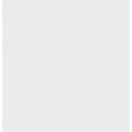
151 Đặng Tiến Đông, Đống Đa, Hà Nội
Chi nhánh
Đà Nẵng:
52 Nguyễn Thị Minh Khai, Hải Châu, Đà Nẵng
Liên hệ nhanh
Hà Nội:
Phạm Tú:
0817 388 333
Hữu Đạt:
0818 488 333
Hoàng Nga:
0825 088 333
Việt Hoàng:
0706 588 333
Thế Anh:
0706 788 333
Hà Thanh:
0823 088 333
Đà Nẵng: