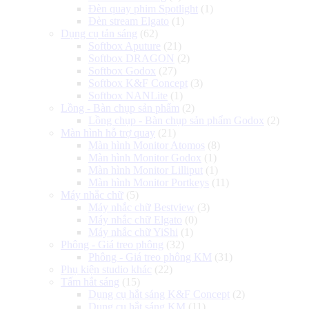
Đèn quay phim Spotlight
(1)
Đèn stream Elgato
(1)
Dụng cụ tản sáng
(62)
Softbox Aputure
(21)
Softbox DRAGON
(2)
Softbox Godox
(27)
Softbox K&F Concept
(3)
Softbox NANLite
(1)
Lồng - Bàn chụp sản phẩm
(2)
Lồng chụp - Bàn chụp sản phẩm Godox
(2)
Màn hình hỗ trợ quay
(21)
Màn hình Monitor Atomos
(8)
Màn hình Monitor Godox
(1)
Màn hình Monitor Lilliput
(1)
Màn hình Monitor Portkeys
(11)
Máy nhắc chữ
(5)
Máy nhắc chữ Bestview
(3)
Máy nhắc chữ Elgato
(0)
Máy nhắc chữ YiShi
(1)
Phông - Giá treo phông
(32)
Phông - Giá treo phông KM
(31)
Phụ kiện studio khác
(22)
Tấm hắt sáng
(15)
Dụng cụ hắt sáng K&F Concept
(2)
Dụng cụ hắt sáng KM
(11)