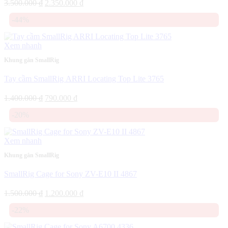
Giá
Giá
3.500.000
₫
2.350.000
₫
gốc
hiện
-44%
là:
tại
3.500.000 ₫.
là:
2.350.000 ₫.
Xem nhanh
Khung gắn SmallRig
Tay cầm SmallRig ARRI Locating Top Lite 3765
Giá
Giá
1.400.000
₫
790.000
₫
gốc
hiện
-20%
là:
tại
1.400.000 ₫.
là:
790.000 ₫.
Xem nhanh
Khung gắn SmallRig
SmallRig Cage for Sony ZV-E10 II 4867
Giá
Giá
1.500.000
₫
1.200.000
₫
gốc
hiện
-22%
là:
tại
1.500.000 ₫.
là: