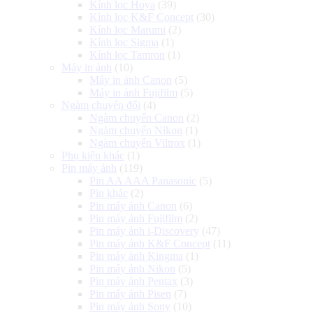
Kính lọc Hoya
(39)
Kính lọc K&F Concept
(30)
Kính lọc Marumi
(2)
Kính lọc Sigma
(1)
Kính lọc Tamron
(1)
Máy in ảnh
(10)
Máy in ảnh Canon
(5)
Máy in ảnh Fujifilm
(5)
Ngàm chuyển đổi
(4)
Ngàm chuyển Canon
(2)
Ngàm chuyển Nikon
(1)
Ngàm chuyển Viltrox
(1)
Phụ kiện khác
(1)
Pin máy ảnh
(119)
Pin AA AAA Panasonic
(5)
Pin khác
(2)
Pin máy ảnh Canon
(6)
Pin máy ảnh Fujifilm
(2)
Pin máy ảnh i-Discovery
(47)
Pin máy ảnh K&F Concept
(11)
Pin máy ảnh Kingma
(1)
Pin máy ảnh Nikon
(5)
Pin máy ảnh Pentax
(3)
Pin máy ảnh Pisen
(7)
Pin máy ảnh Sony
(10)