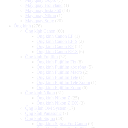
Máy quay Gopro
(7)
Máy quay Hollyland
(1)
Máy quay Insta 360
(14)
Máy quay Nikon
(1)
Máy quay Sony
(20)
Ống kính
(276)
Ống kính Canon
(60)
Ống kính Canon EF
(1)
Ống kính Canon EF-S
(2)
Ống kính Canon RF
(51)
Ống kính Canon RF-S
(6)
Ống kính Fujifilm
(32)
Ống kính Fujifilm Fix
(8)
Ống kính Fujifilm góc rộng
(5)
Ống kính Fujifilm Macro
(2)
Ống kính Fujifilm Tele
(1)
Ống kính Fujifilm Tele Zoom
(1)
Ống kính Fujifilm Zoom
(6)
Ống kính Nikon
(31)
Ống kính Nikon Z
(25)
Ống kính Nikon Z DX
(3)
Ống Kính OM System
(17)
Ống kính Panasonic
(7)
Ống kính Sigma
(48)
Ống kính Sigma For Canon
(9)