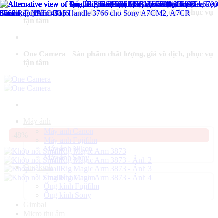
Bỏ
One Camera - Sản phẩm chất lượng, giá vô địch, phục vụ
qua
tận tâm
nội
dung
One Camera - Sản phẩm chất lượng, giá vô địch, phục vụ
tận tâm
Máy ảnh
Máy ảnh Canon
-48%
Máy ảnh Fujifilm
Máy ảnh Nikon
Máy ảnh Sony
Ống kính
Ống kính Canon
Ống kính Fujifilm
Ống kính Sony
Gimbal
Micro thu âm