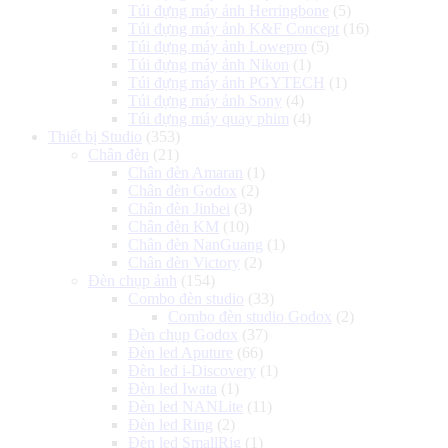
Túi đựng máy ảnh Herringbone
(5)
Túi đựng máy ảnh K&F Concept
(16)
Túi đựng máy ảnh Lowepro
(5)
Túi đựng máy ảnh Nikon
(1)
Túi đựng máy ảnh PGYTECH
(1)
Túi đựng máy ảnh Sony
(4)
Túi đựng máy quay phim
(4)
Thiết bị Studio
(353)
Chân đèn
(21)
Chân đèn Amaran
(1)
Chân đèn Godox
(2)
Chân đèn Jinbei
(3)
Chân đèn KM
(10)
Chân đèn NanGuang
(1)
Chân đèn Victory
(2)
Đèn chụp ảnh
(154)
Combo đèn studio
(33)
Combo đèn studio Godox
(2)
Đèn chụp Godox
(37)
Đèn led Aputure
(66)
Đèn led i-Discovery
(1)
Đèn led Iwata
(1)
Đèn led NANLite
(11)
Đèn led Ring
(2)
Đèn led SmallRig
(1)