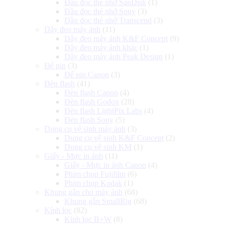
Đầu đọc thẻ nhớ SanDisk
(1)
Đầu đọc thẻ nhớ Sony
(3)
Đầu đọc thẻ nhớ Transcend
(3)
Dây đeo máy ảnh
(11)
Dây đeo máy ảnh K&F Concept
(9)
Dây đeo máy ảnh khác
(1)
Dây đeo máy ảnh Peak Design
(1)
Đế pin
(3)
Đế pin Canon
(3)
Đèn flash
(41)
Đèn flash Canon
(4)
Đèn flash Godox
(28)
Đèn flash LightPix Labs
(4)
Đèn flash Sony
(5)
Dụng cụ vệ sinh máy ảnh
(3)
Dụng cụ vệ sinh K&F Concept
(2)
Dụng cụ vệ sinh KM
(1)
Giấy - Mực in ảnh
(11)
Giấy - Mực in ảnh Canon
(4)
Phim chụp Fujifilm
(6)
Phim chụp Kodak
(1)
Khung gắn cho máy ảnh
(68)
Khung gắn SmallRig
(68)
Kính lọc
(82)
Kính lọc B+W
(8)