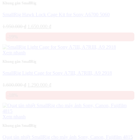
Khung gắn SmallRig
SmallRig Hawk Lock Cage Kit for Sony A6700 5060
Giá
Giá
1.950.000
₫
1.650.000
₫
gốc
hiện
-19%
là:
tại
1.950.000 ₫.
là:
1.650.000 ₫.
Xem nhanh
Khung gắn SmallRig
SmallRig Light Cage for Sony A7III, A7RIII, A9 2918
Giá
Giá
1.600.000
₫
1.290.000
₫
gốc
hiện
-18%
là:
tại
1.600.000 ₫.
là:
1.290.000 ₫.
Xem nhanh
Khung gắn SmallRig
Quạt tản nhiệt SmallRig cho máy ảnh Sony, Canon, Fujifilm 4815