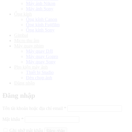
Máy ảnh Nikon
Máy ảnh Sony
Ống kính
Ống kính Canon
Ống kính Fujifilm
Ống kính Sony
Gimbal
Micro thu âm
Máy quay phim
Máy quay DJI
Máy quay Gopro
Máy quay Sony
Phụ kiện máy ảnh
Thiết bị Studio
Đèn chụp ảnh
Đăng nhập
Đăng nhập
Bắt
Tên tài khoản hoặc địa chỉ email
*
buộc
Bắt
Mật khẩu
*
buộc
Ghi nhớ mật khẩu
Đăng nhập