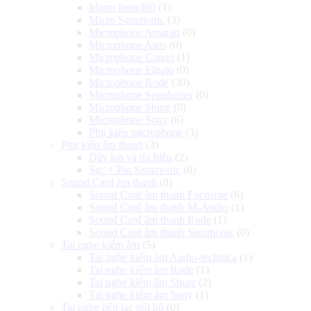
Micro Insta360
(1)
Micro Saramonic
(3)
Microphone Amaran
(0)
Microphone Asus
(0)
Microphone Canon
(1)
Microphone Elgato
(0)
Microphone Rode
(30)
Microphone Sennheiser
(0)
Microphone Shure
(0)
Microphone Sony
(6)
Phụ kiện microphone
(3)
Phụ kiện âm thanh
(3)
Dây loa và tín hiệu
(2)
Sạc + Pin Saramonic
(0)
Sound Card âm thanh
(8)
Sound Card âm thanh Focusrite
(6)
Sound Card âm thanh M-Audio
(1)
Sound Card âm thanh Rode
(1)
Sound Card âm thanh Saramonic
(0)
Tai nghe kiểm âm
(5)
Tai nghe kiểm âm Audio-technica
(1)
Tai nghe kiểm âm Rode
(1)
Tai nghe kiểm âm Shure
(2)
Tai nghe kiểm âm Sony
(1)
Tai nghe liên lạc nội bộ
(0)