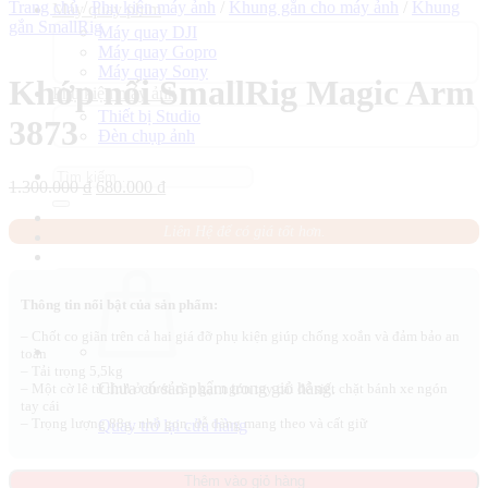
Trang chủ
/
Phụ kiện máy ảnh
/
Khung gắn cho máy ảnh
/
Khung
Máy quay phim
gắn SmallRig
Máy quay DJI
Máy quay Gopro
Máy quay Sony
Khớp nối SmallRig Magic Arm
Phụ kiện máy ảnh
Thiết bị Studio
3873
Đèn chụp ảnh
Tìm
Giá
Giá
1.300.000
₫
680.000
₫
kiếm:
gốc
hiện
là:
tại
Liên Hệ để có giá tốt hơn.
1.300.000 ₫.
là:
680.000 ₫.
Thông tin nổi bật của sản phẩm:
– Chốt co giãn trên cả hai giá đỡ phụ kiện giúp chống xoắn và đảm bảo an
toàn
– Tải trọng 5,5kg
Chưa có sản phẩm trong giỏ hàng.
– Một cờ lê từ tính ở dưới cần gạt ngón tay cái để siết chặt bánh xe ngón
tay cái
– Trọng lượng 88g, nhỏ gọn, dễ dàng mang theo và cất giữ
Quay trở lại cửa hàng
Giỏ hàng
Thêm vào giỏ hàng