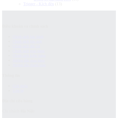
Trigger - Kích đèn
(13)
Điều khoản và chính sách
Chính sách bảo hành
Chính sách bảo mật
Chính sách đổi trả
Chính sách giao hàng
Chinh sách kiểm hàng
Hướng dẫn mua hàng
Hướng dẫn thanh toán
Thông tin
Giới thiệu
Liên hệ
Địa chỉ cửa hàng
Chi nhánh
Hà Nội: