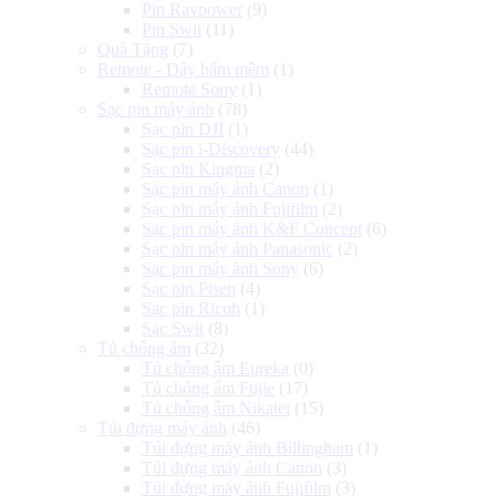
Pin Ravpower
(9)
Pin Swit
(11)
Quà Tặng
(7)
Remote - Dây bấm mềm
(1)
Remote Sony
(1)
Sạc pin máy ảnh
(78)
Sạc pin DJI
(1)
Sạc pin i-Discovery
(44)
Sạc pin Kingma
(2)
Sạc pin máy ảnh Canon
(1)
Sạc pin máy ảnh Fujifilm
(2)
Sạc pin máy ảnh K&F Concept
(6)
Sạc pin máy ảnh Panasonic
(2)
Sạc pin máy ảnh Sony
(6)
Sạc pin Pisen
(4)
Sạc pin Ricoh
(1)
Sạc Swit
(8)
Tủ chống ẩm
(32)
Tủ chống ẩm Eureka
(0)
Tủ chống ẩm Fujie
(17)
Tủ chống ẩm Nikatei
(15)
Túi đựng máy ảnh
(46)
Túi đựng máy ảnh Billingham
(1)
Túi đựng máy ảnh Canon
(3)
Túi đựng máy ảnh Fujifilm
(3)