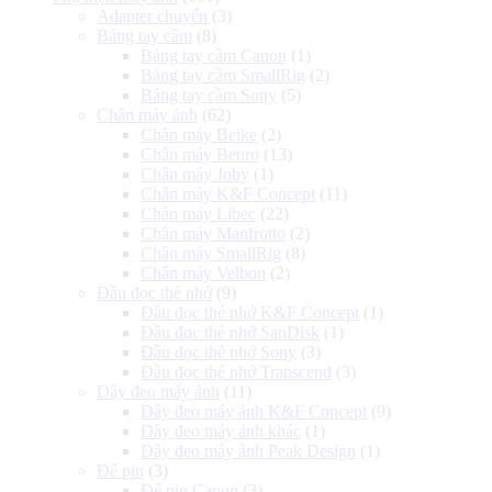
Adapter chuyển
(3)
Báng tay cầm
(8)
Báng tay cầm Canon
(1)
Báng tay cầm SmallRig
(2)
Báng tay cầm Sony
(5)
Chân máy ảnh
(62)
Chân máy Beike
(2)
Chân máy Benro
(13)
Chân máy Joby
(1)
Chân máy K&F Concept
(11)
Chân máy Libec
(22)
Chân máy Manfrotto
(2)
Chân máy SmallRig
(8)
Chân máy Velbon
(2)
Đầu đọc thẻ nhớ
(9)
Đầu đọc thẻ nhớ K&F Concept
(1)
Đầu đọc thẻ nhớ SanDisk
(1)
Đầu đọc thẻ nhớ Sony
(3)
Đầu đọc thẻ nhớ Transcend
(3)
Dây đeo máy ảnh
(11)
Dây đeo máy ảnh K&F Concept
(9)
Dây đeo máy ảnh khác
(1)
Dây đeo máy ảnh Peak Design
(1)
Đế pin
(3)
Đế pin Canon
(3)