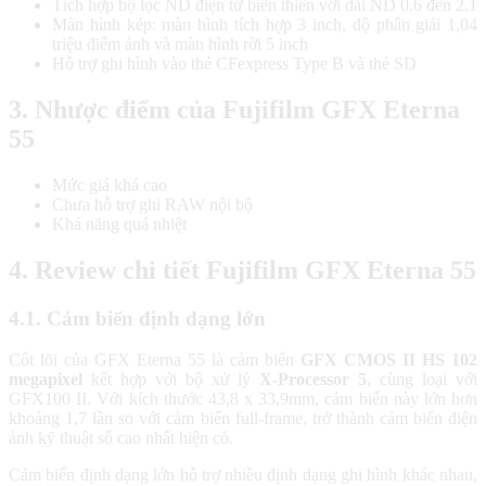
Tích hợp bộ lọc ND điện tử biến thiên với dải ND 0.6 đến 2.1
Màn hình kép: màn hình tích hợp 3 inch, độ phân giải 1,04
triệu điểm ảnh và màn hình rời 5 inch
Hỗ trợ ghi hình vào thẻ CFexpress Type B và thẻ SD
3. Nhược điểm của Fujifilm GFX Eterna
55
Mức giá khá cao
Chưa hỗ trợ ghi RAW nội bộ
Khả năng quá nhiệt
4. Review chi tiết Fujifilm GFX Eterna 55
4.1. Cảm biến định dạng lớn
Cốt lõi của GFX Eterna 55 là cảm biến
GFX CMOS II HS 102
megapixel
kết hợp với bộ xử lý
X-Processor 5
, cùng loại với
GFX100 II. Với kích thước 43,8 x 33,9mm, cảm biến này lớn hơn
khoảng 1,7 lần so với cảm biến full-frame, trở thành cảm biến điện
ảnh kỹ thuật số cao nhất hiện có.
Cảm biến định dạng lớn hỗ trợ nhiều định dạng ghi hình khác nhau,