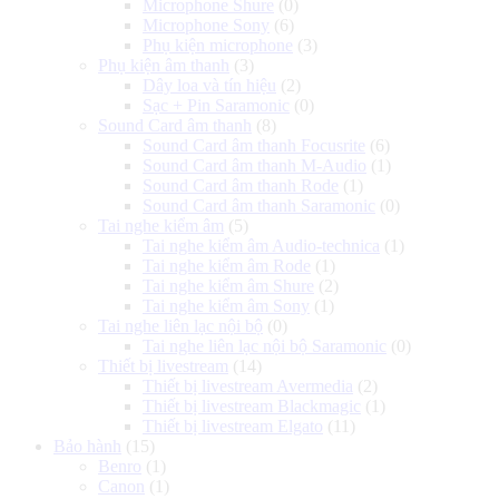
Microphone Shure
(0)
Microphone Sony
(6)
Phụ kiện microphone
(3)
Phụ kiện âm thanh
(3)
Dây loa và tín hiệu
(2)
Sạc + Pin Saramonic
(0)
Sound Card âm thanh
(8)
Sound Card âm thanh Focusrite
(6)
Sound Card âm thanh M-Audio
(1)
Sound Card âm thanh Rode
(1)
Sound Card âm thanh Saramonic
(0)
Tai nghe kiểm âm
(5)
Tai nghe kiểm âm Audio-technica
(1)
Tai nghe kiểm âm Rode
(1)
Tai nghe kiểm âm Shure
(2)
Tai nghe kiểm âm Sony
(1)
Tai nghe liên lạc nội bộ
(0)
Tai nghe liên lạc nội bộ Saramonic
(0)
Thiết bị livestream
(14)
Thiết bị livestream Avermedia
(2)
Thiết bị livestream Blackmagic
(1)
Thiết bị livestream Elgato
(11)
Bảo hành
(15)
Benro
(1)
Canon
(1)