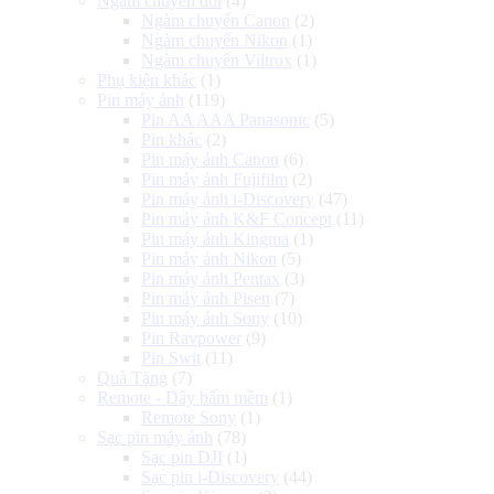
Ngàm chuyển đổi
(4)
Ngàm chuyển Canon
(2)
Ngàm chuyển Nikon
(1)
Ngàm chuyển Viltrox
(1)
Phụ kiện khác
(1)
Pin máy ảnh
(119)
Pin AA AAA Panasonic
(5)
Pin khác
(2)
Pin máy ảnh Canon
(6)
Pin máy ảnh Fujifilm
(2)
Pin máy ảnh i-Discovery
(47)
Pin máy ảnh K&F Concept
(11)
Pin máy ảnh Kingma
(1)
Pin máy ảnh Nikon
(5)
Pin máy ảnh Pentax
(3)
Pin máy ảnh Pisen
(7)
Pin máy ảnh Sony
(10)
Pin Ravpower
(9)
Pin Swit
(11)
Quà Tặng
(7)
Remote - Dây bấm mềm
(1)
Remote Sony
(1)
Sạc pin máy ảnh
(78)
Sạc pin DJI
(1)
Sạc pin i-Discovery
(44)