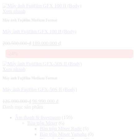
Xem nhanh
Máy ảnh Fujifilm Medium Format
Máy ảnh Fujifilm GFX 100 II (Body)
Giá
Giá
200.500.000
₫
189.000.000
₫
gốc
hiện
-24%
là:
tại
200.500.000 ₫.
là:
189.000.000 ₫.
Xem nhanh
Máy ảnh Fujifilm Medium Format
Máy ảnh Fujifilm GFX-50S II (Body)
Giá
Giá
126.990.000
₫
96.990.000
₫
gốc
hiện
Danh mục sản phẩm
là:
tại
Âm thanh & livestream
(159)
126.990.000 ₫.
là:
Bàn trộn Mixer
(6)
96.990.000 ₫.
Bàn trộn Mixer Rode
(5)
Bàn trộn Mixer Yamaha
(0)