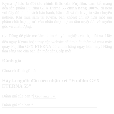
Kyma tự hào là
đối tác chính thức của Fujifilm
, cam kết mang
đến sản phẩm Fujifilm GFX Eterna 55
chính hãng 100%
, đi kèm
với đầy đủ chính sách bảo hành, hậu mãi và dịch vụ tư vấn chuyên
nghiệp. Khi mua sắm tại Kyma, bạn không chỉ sở hữu một sản
phẩm chất lượng, mà còn nhận được sự an tâm tuyệt đối về nguồn
gốc và chất lượng.
👉 Đừng để giấc mơ làm phim chuyên nghiệp của bạn lùi xa. Hãy
đến ngay Kyma hoặc truy cập website để tìm hiểu thêm và mua máy
quay Fujifilm GFX ETERNA 55 chính hãng ngay hôm nay! Nâng
tầm sáng tạo của bạn lên một đẳng cấp mới!
Đánh giá
Chưa có đánh giá nào.
Hãy là người đầu tiên nhận xét “Fujifilm GFX
ETERNA 55”
Đánh giá của bạn
*
Đánh giá của bạn
*