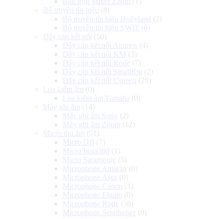
Bàn trộn Mixer Zoom
(1)
Bộ truyền tín hiệu
(8)
Bộ truyền tín hiệu Hollyland
(2)
Bộ truyền tín hiệu SWIT
(6)
Dây cáp kết nối
(50)
Dây cáp kết nối Atomos
(4)
Dây cáp kết nối KM
(3)
Dây cáp kết nối Rode
(7)
Dây cáp kết nối SmallRig
(2)
Dây cáp kết nối Ugreen
(29)
Loa kiểm âm
(0)
Loa kiểm âm Yamaha
(0)
Máy ghi âm
(14)
Máy ghi âm Sony
(2)
Máy ghi âm Zoom
(12)
Micro thu âm
(51)
Micro DJI
(7)
Micro Insta360
(1)
Micro Saramonic
(3)
Microphone Amaran
(0)
Microphone Asus
(0)
Microphone Canon
(1)
Microphone Elgato
(0)
Microphone Rode
(30)
Microphone Sennheiser
(0)