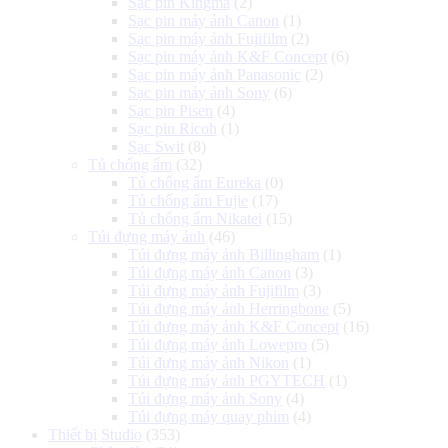
Sạc pin Kingma
(2)
Sạc pin máy ảnh Canon
(1)
Sạc pin máy ảnh Fujifilm
(2)
Sạc pin máy ảnh K&F Concept
(6)
Sạc pin máy ảnh Panasonic
(2)
Sạc pin máy ảnh Sony
(6)
Sạc pin Pisen
(4)
Sạc pin Ricoh
(1)
Sạc Swit
(8)
Tủ chống ẩm
(32)
Tủ chống ẩm Eureka
(0)
Tủ chống ẩm Fujie
(17)
Tủ chống ẩm Nikatei
(15)
Túi đựng máy ảnh
(46)
Túi đựng máy ảnh Billingham
(1)
Túi đựng máy ảnh Canon
(3)
Túi đựng máy ảnh Fujifilm
(3)
Túi đựng máy ảnh Herringbone
(5)
Túi đựng máy ảnh K&F Concept
(16)
Túi đựng máy ảnh Lowepro
(5)
Túi đựng máy ảnh Nikon
(1)
Túi đựng máy ảnh PGYTECH
(1)
Túi đựng máy ảnh Sony
(4)
Túi đựng máy quay phim
(4)
Thiết bị Studio
(353)