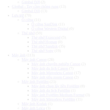
Gimbal DJI
(2)
Gimbal - Tay cầm chống rung
(13)
Gimbal DJI
(13)
Lưu trữ
(70)
Ổ cứng
(11)
Ổ cứng SanDisk
(11)
Ổ cứng Western Digital
(0)
Thẻ nhớ
(59)
Thẻ nhớ Exascend
(5)
Thẻ nhớ Homan
(0)
Thẻ nhớ Sandisk
(35)
Thẻ nhớ Sony
(19)
Máy ảnh
(113)
Máy ảnh Canon
(28)
Máy ảnh chuyên nghiệp Canon
(2)
Máy ảnh du lịch Canon
(7)
Máy ảnh Mirrorless Canon
(17)
Máy ảnh siêu zoom Canon
(2)
Máy ảnh Fujifilm
(23)
Máy ảnh chụp lấy liền Fujifilm
(8)
Máy ảnh du lịch Fujifilm
(1)
Máy ảnh Fujifilm Medium Format
(3)
Máy ảnh Mirrorless Fujifilm
(11)
Máy ảnh Kodak
(1)
Máy ảnh Leica
(3)