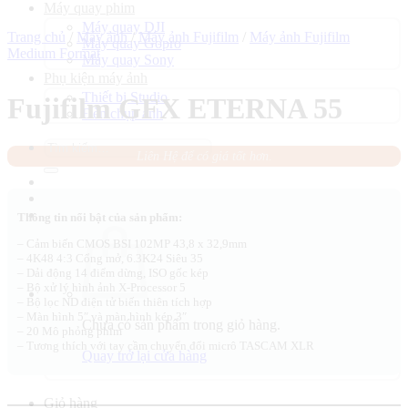
Máy quay phim
Máy quay DJI
Trang chủ
/
Máy ảnh
/
Máy ảnh Fujifilm
/
Máy ảnh Fujifilm
Máy quay Gopro
Medium Format
Máy quay Sony
Phụ kiện máy ảnh
Thiết bị Studio
Fujifilm GFX ETERNA 55
Đèn chụp ảnh
Tìm
Liên Hệ để có giá tốt hơn.
kiếm:
Thông tin nổi bật của sản phẩm:
– Cảm biến CMOS BSI 102MP 43,8 x 32,9mm
– 4K48 4:3 Cổng mở, 6.3K24 Siêu 35
– Dải động 14 điểm dừng, ISO gốc kép
– Bộ xử lý hình ảnh X-Processor 5
– Bộ lọc ND điện tử biến thiên tích hợp
– Màn hình 5″ và màn hình kép 3″
Chưa có sản phẩm trong giỏ hàng.
– 20 Mô phỏng phim
– Tương thích với tay cầm chuyển đổi micrô TASCAM XLR
Quay trở lại cửa hàng
Giỏ hàng