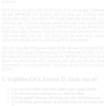
thoải mái.
GFX Eterna 55 được thiết kế để tương thích với
cả pin V-Mount
và pin NP-W235
của Fujifilm. Khi sử dụng pin V-Mount làm
nguồn điện chính, pin NP-W235 có thể được lắp đồng thời, cho
phép thay pin V-Mount nóng mà không làm gián đoạn nguồn điện
trong khi chụp. Ngoài ra, riêng pin NP-W235 cung cấp khoảng 30
phút*2hoạt động liên tục, cung cấp các tùy chọn linh hoạt cho các
cảnh quay ngắn hoặc các tình huống yêu cầu giảm trọng lượng,
chẳng hạn như gắn máy bay không người lái hoặc gimbal.
Việc sử dụng
thẻ CFexpress Type B tốc độ cao
làm phương tiện
ghi hình chính mang lại hiệu suất ghi hình mượt mà, ổn định, xử lý
dễ dàng các cảnh quay độ phân giải cao 8K/30p và các định dạng
bitrate cao như ProRes HQ. Ngoài ra, khe cắm thẻ SD phụ cũng
được trang bị, cho phép ghi hình dự phòng vào thẻ SD khi sử dụng
H.265.
5. Fujifilm GFX Eterna 55 dành cho ai?
Các nhà làm phim điện ảnh, phim ngắn, phim tài liệu
Các nhà sản xuất quảng cáo và video ca nhạc
Những người sáng tạo nội dung yêu cầu chất lượng cao
Các nhà làm phim muốn có sự linh hoạt tối đa trong hậu