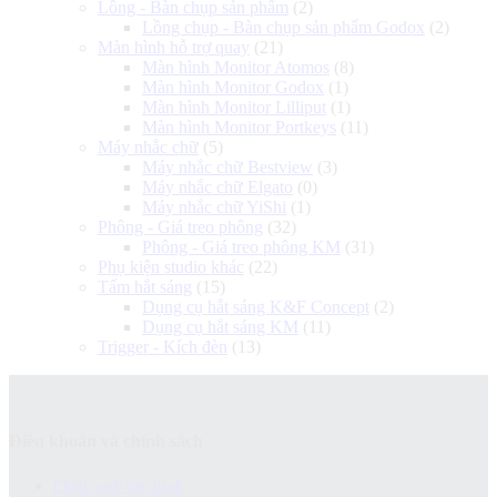
Lồng - Bàn chụp sản phẩm
(2)
Lồng chụp - Bàn chụp sản phẩm Godox
(2)
Màn hình hỗ trợ quay
(21)
Màn hình Monitor Atomos
(8)
Màn hình Monitor Godox
(1)
Màn hình Monitor Lilliput
(1)
Màn hình Monitor Portkeys
(11)
Máy nhắc chữ
(5)
Máy nhắc chữ Bestview
(3)
Máy nhắc chữ Elgato
(0)
Máy nhắc chữ YiShi
(1)
Phông - Giá treo phông
(32)
Phông - Giá treo phông KM
(31)
Phụ kiện studio khác
(22)
Tấm hắt sáng
(15)
Dụng cụ hắt sáng K&F Concept
(2)
Dụng cụ hắt sáng KM
(11)
Trigger - Kích đèn
(13)
Điều khoản và chính sách
Chính sách bảo hành