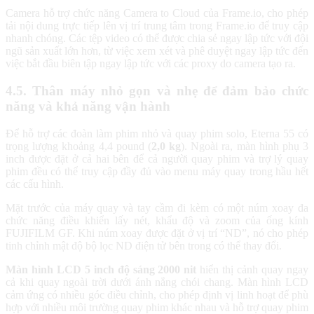
Camera hỗ trợ chức năng Camera to Cloud của Frame.io, cho phép
tải nội dung trực tiếp lên vị trí trung tâm trong Frame.io để truy cập
nhanh chóng. Các tệp video có thể được chia sẻ ngay lập tức với đội
ngũ sản xuất lớn hơn, từ việc xem xét và phê duyệt ngay lập tức đến
việc bắt đầu biên tập ngay lập tức với các proxy do camera tạo ra.
4.5. Thân máy nhỏ gọn và nhẹ để đảm bảo chức
năng và khả năng vận hành
Để hỗ trợ các đoàn làm phim nhỏ và quay phim solo, Eterna 55 có
trọng lượng khoảng 4,4 pound (
2,0 kg
). Ngoài ra, màn hình phụ 3
inch được đặt ở cả hai bên để cả người quay phim và trợ lý quay
phim đều có thể truy cập đầy đủ vào menu máy quay trong hầu hết
các cấu hình.
Mặt trước của máy quay và tay cầm đi kèm có một núm xoay đa
chức năng điều khiển lấy nét, khẩu độ và zoom của ống kính
FUJIFILM GF. Khi núm xoay được đặt ở vị trí “ND”, nó cho phép
tinh chỉnh mật độ bộ lọc ND điện tử bên trong có thể thay đổi.
Màn hình LCD 5 inch độ sáng 2000 nit
hiển thị cảnh quay ngay
cả khi quay ngoài trời dưới ánh nắng chói chang. Màn hình LCD
cảm ứng có nhiều góc điều chỉnh, cho phép định vị linh hoạt để phù
hợp với nhiều môi trường quay phim khác nhau và hỗ trợ quay phim