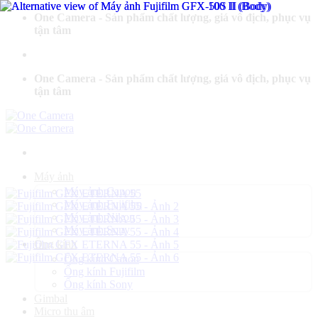
Bỏ
One Camera - Sản phẩm chất lượng, giá vô địch, phục vụ
qua
tận tâm
nội
dung
One Camera - Sản phẩm chất lượng, giá vô địch, phục vụ
tận tâm
Máy ảnh
Máy ảnh Canon
Máy ảnh Fujifilm
Máy ảnh Nikon
Máy ảnh Sony
Ống kính
Ống kính Canon
Ống kính Fujifilm
Ống kính Sony
Gimbal
Micro thu âm