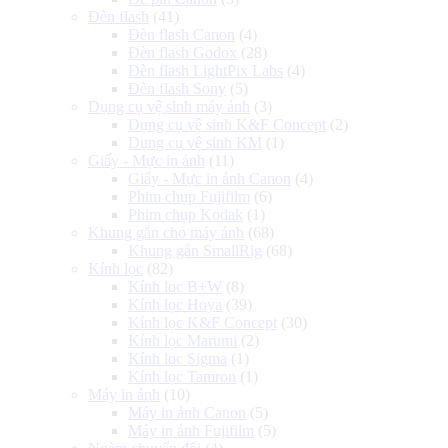
Đèn flash
(41)
Đèn flash Canon
(4)
Đèn flash Godox
(28)
Đèn flash LightPix Labs
(4)
Đèn flash Sony
(5)
Dụng cụ vệ sinh máy ảnh
(3)
Dụng cụ vệ sinh K&F Concept
(2)
Dụng cụ vệ sinh KM
(1)
Giấy - Mực in ảnh
(11)
Giấy - Mực in ảnh Canon
(4)
Phim chụp Fujifilm
(6)
Phim chụp Kodak
(1)
Khung gắn cho máy ảnh
(68)
Khung gắn SmallRig
(68)
Kính lọc
(82)
Kính lọc B+W
(8)
Kính lọc Hoya
(39)
Kính lọc K&F Concept
(30)
Kính lọc Marumi
(2)
Kính lọc Sigma
(1)
Kính lọc Tamron
(1)
Máy in ảnh
(10)
Máy in ảnh Canon
(5)
Máy in ảnh Fujifilm
(5)