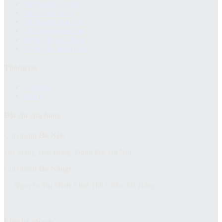
Chính sách bảo mật
Chính sách đổi trả
Chính sách giao hàng
Chinh sách kiểm hàng
Hướng dẫn mua hàng
Hướng dẫn thanh toán
Thông tin
Giới thiệu
Liên hệ
Địa chỉ cửa hàng
Chi nhánh
Hà Nội:
151 Đặng Tiến Đông, Đống Đa, Hà Nội
Chi nhánh
Đà Nẵng:
52 Nguyễn Thị Minh Khai, Hải Châu, Đà Nẵng
Liên hệ nhanh