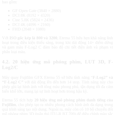
bao gồm:
GF Open Gate (3840 × 2880)
DCI 8K (8192 × 4320)
Cine 5.8K (5824 × 2436)
DCI 4K (4096 × 2160)
FHD (2048 × 1080)
Với
ISO gốc kép là 800 và 3200
, Eterna 55 hứa hẹn khả năng linh
hoạt trong điều kiện thiếu sáng, trong khi dải động 14+ điểm dừng
và gam màu F-Log2 C đảm bảo độ chi tiết điện ảnh và phạm vi
phân loại màu.
4.2. 20 hiệu ứng mô phỏng phim, LUT 3D, F-
Log2/C
Máy quay Fujifilm GFX Eterna 55 sở hữu tính năng “
F-Log2” và
“F-Log2 C”
với dải động lên đến hơn 14 stop. Tính năng này cho
phép ghi lại hình ảnh với tông màu phong phú, tận dụng tối đa cảm
biến khổ lớn, mang lại sự linh hoạt hơn trong hậu kỳ.
Eterna 55 tích hợp
20 hiệu ứng mô phỏng phim danh tiếng của
Fujifilm
, cho phép tạo ra nhiều phong cách hình ảnh đa dạng trong
quá trình sáng tạo nội dung. Ngoài ra, máy còn có 10 bộ chuyển đổi
mô phỏng phim 3D (tuân thủ ITU-R BT.709) để điều chỉnh màu sắc