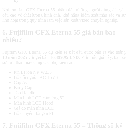
kỳ
Nói tóm lại, GFX Eterna 55 nhắm đến những người dùng đặt yêu
cầu cao về chất lượng hình ảnh, khả năng kiểm soát màu sắc và sự
linh hoạt trong quy trình làm việc sản xuất video chuyên nghiệp.
6. Fujifilm GFX Eterna 55 giá bán bao
nhiêu?
Fujifilm GFX Eterna 55 dự kiến ​​sẽ bắt đầu được bán ra vào tháng
10 năm 2025
với giá bán
16.499,95 USD
. Với mức giá này, bạn sẽ
sở hữu thân máy cùng các phụ kiện sau:
Pin Li-ion NP-W235
Bộ đổi nguồn AC-15VS
Cáp AC
Body Cap
Top Handle
Màn hình LCD cảm ứng 5″
Màn hình LCD Hood
Giá đỡ màn hình LCD
Bộ chuyển đổi gắn PL
7. Fujifilm GFX Eterna 55 – Thông số kỹ