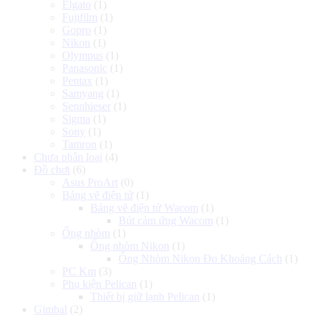
Elgato
(1)
Fujifilm
(1)
Gopro
(1)
Nikon
(1)
Olympus
(1)
Panasonic
(1)
Pentax
(1)
Samyang
(1)
Sennhieser
(1)
Sigma
(1)
Sony
(1)
Tamron
(1)
Chưa phân loại
(4)
Đồ chơi
(6)
Asus ProArt
(0)
Bảng vẽ điện tử
(1)
Bảng vẽ điện tử Wacom
(1)
Bút cảm ứng Wacom
(1)
Ống nhòm
(1)
Ống nhòm Nikon
(1)
Ống Nhòm Nikon Đo Khoảng Cách
(1)
PC Km
(3)
Phụ kiện Pelican
(1)
Thiết bị giữ lạnh Pelican
(1)
Gimbal
(2)