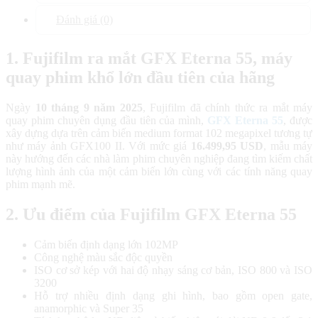
Đánh giá (0)
1. Fujifilm ra mắt GFX Eterna 55, máy
quay phim khổ lớn đầu tiên của hãng
Ngày
10 tháng 9 năm 2025
, Fujifilm đã chính thức ra mắt máy
quay phim chuyên dụng đầu tiên của mình,
GFX Eterna 55
, được
xây dựng dựa trên cảm biến medium format 102 megapixel tương tự
như máy ảnh GFX100 II. Với mức giá
16.499,95 USD
, mẫu máy
này hướng đến các nhà làm phim chuyên nghiệp đang tìm kiếm chất
lượng hình ảnh của một cảm biến lớn cùng với các tính năng quay
phim mạnh mẽ.
2. Ưu điểm của Fujifilm GFX Eterna 55
Cảm biến định dạng lớn 102MP
Công nghệ màu sắc độc quyền
ISO cơ sở kép với hai độ nhạy sáng cơ bản, ISO 800 và ISO
3200
Hỗ trợ nhiều định dạng ghi hình, bao gồm open gate,
anamorphic và Super 35