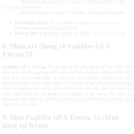
+ Màn hình cảm ứng LCD 5.0 ​​inch 2.000 nit (1920×1080,
6,22 triệu điểm ảnh)
+ Màn hình menu 3,0 inch (700 nits, 1,04 triệu điểm ảnh)
Mô phỏng phim
: 20 tùy chọn bao gồm Eterna, Classic
Chrome, Nostalgic Neg và Velvia
Hỗ trợ 3D LUT
: Nhập và lưu trữ tối đa 16 LUT tùy chỉnh
8. Nhận xét chung về Fujifilm GFX
Eterna 55
Fujifilm GFX Eterna 55
là một bước tiến đáng kể vào lĩnh vực
điện ảnh chuyên nghiệp, kết hợp cảm biến medium format 102 MP,
khả năng quay video 8K và ống kính cine chuyên dụng trong một
thân máy chắc chắn, được thiết kế chuyên dụng. Mặc dù thị trường
vẫn còn nhiều cạnh tranh, kích thước cảm biến độc đáo của máy và
công nghệ màu sắc trứ danh của Fujifilm có thể mang đến một lựa
chọn hấp dẫn cho các nhà làm phim đang tìm kiếm một phong cách
hình ảnh riêng biệt.
9. Mua Fujifilm GFX Eterna 55 chính
hãng tại Kyma