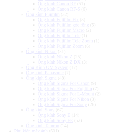
Ống kính Canon RF
(51)
Ống kính Canon RF-S
(6)
Ống kính Fujifilm
(32)
Ống kính Fujifilm Fix
(8)
Ống kính Fujifilm góc rộng
(5)
Ống kính Fujifilm Macro
(2)
Ống kính Fujifilm Tele
(1)
Ống kính Fujifilm Tele Zoom
(1)
Ống kính Fujifilm Zoom
(6)
Ống kính Nikon
(31)
Ống kính Nikon Z
(25)
Ống kính Nikon Z DX
(3)
Ống Kính OM System
(17)
Ống kính Panasonic
(7)
Ống kính Sigma
(48)
Ống kính Sigma For Canon
(9)
Ống kính Sigma For Fujifilm
(7)
Ống kính Sigma For L-Mount
(2)
Ống kính Sigma For Nikon
(3)
Ống kính Sigma For Sony
(26)
Ống kính Sony
(67)
Ống kính Sony E
(14)
Ống kính Sony FE
(52)
Ống kính Tamron
(14)
Phụ kiện máy ảnh
(601)