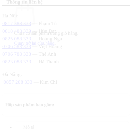
Thông tin liên hệ
Hà Nội:
0817 388 333
— Phạm Tú
0818 488 333
— Hữu Đạt
Chưa có sản phẩm trong giỏ hàng.
0825 088 333
— Hoàng Nga
Quay trở lại cửa hàng
0706 588 333
— Việt Hoàng
0706 788 333
— Thế Anh
0823 088 333
— Hà Thanh
Đà Nẵng:
0857 288 333
— Kim Chi
Hộp sản phẩm bao gồm:
Mô tả