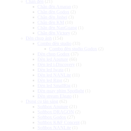
Chân đèn
(21)
Chân đèn Amaran
(1)
Chân đèn Godox
(2)
Chân đèn Jinbei
(3)
Chân đèn KM
(10)
Chân đèn NanGuang
(1)
Chân đèn Victory
(2)
Đèn chụp ảnh
(154)
Combo đèn studio
(33)
Combo đèn studio Godox
(2)
Đèn chụp Godox
(37)
Đèn led Aputure
(66)
Đèn led i-Discovery
(1)
Đèn led Iwata
(1)
Đèn led NANLite
(11)
Đèn led Ring
(2)
Đèn led SmallRig
(1)
Đèn quay phim Spotlight
(1)
Đèn stream Elgato
(1)
Dụng cụ tản sáng
(62)
Softbox Aputure
(21)
Softbox DRAGON
(2)
Softbox Godox
(27)
Softbox K&F Concept
(3)
Softbox NANLite
(1)