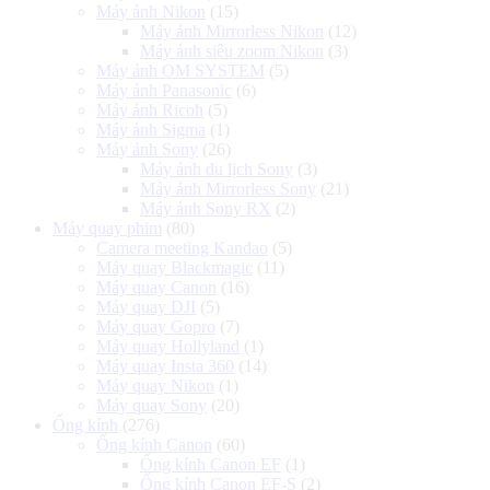
Máy ảnh Nikon
(15)
Máy ảnh Mirrorless Nikon
(12)
Máy ảnh siêu zoom Nikon
(3)
Máy ảnh OM SYSTEM
(5)
Máy ảnh Panasonic
(6)
Máy ảnh Ricoh
(5)
Máy ảnh Sigma
(1)
Máy ảnh Sony
(26)
Máy ảnh du lịch Sony
(3)
Máy ảnh Mirrorless Sony
(21)
Máy ảnh Sony RX
(2)
Máy quay phim
(80)
Camera meeting Kandao
(5)
Máy quay Blackmagic
(11)
Máy quay Canon
(16)
Máy quay DJI
(5)
Máy quay Gopro
(7)
Máy quay Hollyland
(1)
Máy quay Insta 360
(14)
Máy quay Nikon
(1)
Máy quay Sony
(20)
Ống kính
(276)
Ống kính Canon
(60)
Ống kính Canon EF
(1)
Ống kính Canon EF-S
(2)