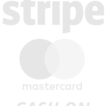
M
C
D