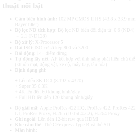
thuật nổi bật
Cảm biến hình ảnh:
102 MP CMOS II HS (43.8 x 33.9 mm,
Bayer filter)
Bộ lọc ND tích hợp
: Bộ lọc ND biến đổi điện tử, 0,6 (ND4)
～ 2,1 (ND128)
Bộ xử lý
: X-Processor 5
Dải ISO
: ISO cơ sở kép 800 và 3200
Dải động
: 14+ điểm dừng
Tự động lấy nét
: AF kết hợp với tính năng phát hiện chủ thể
(khuôn mặt, động vật, xe cộ, máy bay, tàu hỏa)
Định dạng ghi:
+ Lên đến 8K DCI (8.192 x 4320)
+ Super 35 6.3K
+ 4K lên đến 60 khung hình/giây
+ Full HD lên đến 120 khung hình/giây
Bộ giải mã
: Apple ProRes 422 HQ, ProRes 422, ProRes 422
LT, ProRes Proxy, H.265 (10-bit 4:2:2), H.264 Proxy
Ghi ngoài
: Lên đến 12-bit raw qua HDMI
Khe cắm thẻ
: Thẻ CFexpress Type B và thẻ SD
Màn hình
: