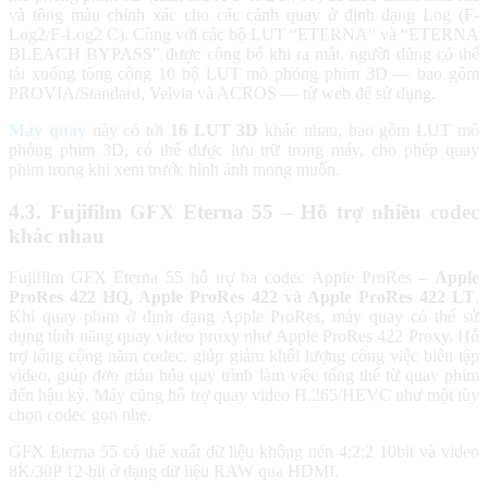
và tông màu chính xác cho các cảnh quay ở định dạng Log (F-
Log2/F-Log2 C). Cùng với các bộ LUT “ETERNA” và “ETERNA
BLEACH BYPASS” được công bố khi ra mắt, người dùng có thể
tải xuống tổng cộng 10 bộ LUT mô phỏng phim 3D — bao gồm
PROVIA/Standard, Velvia và ACROS — từ web để sử dụng.
Máy quay
này có tới
16 LUT 3D
khác nhau, bao gồm LUT mô
phỏng phim 3D, có thể được lưu trữ trong máy, cho phép quay
phim trong khi xem trước hình ảnh mong muốn.
4.3. Fujifilm GFX Eterna 55 – Hỗ trợ nhiều codec
khác nhau
Fujifilm GFX Eterna 55 hỗ trợ ba codec Apple ProRes –
Apple
ProRes 422 HQ, Apple ProRes 422 và Apple ProRes 422 LT
.
Khi quay phim ở định dạng Apple ProRes, máy quay có thể sử
dụng tính năng quay video proxy như Apple ProRes 422 Proxy. Hỗ
trợ tổng cộng năm codec, giúp giảm khối lượng công việc biên tập
video, giúp đơn giản hóa quy trình làm việc tổng thể từ quay phim
đến hậu kỳ. Máy cũng hỗ trợ quay video H.265/HEVC như một tùy
chọn codec gọn nhẹ.
GFX Eterna 55 có thể xuất dữ liệu không nén 4:2:2 10bit và video
8K/30P 12-bit ở dạng dữ liệu RAW qua HDMI.