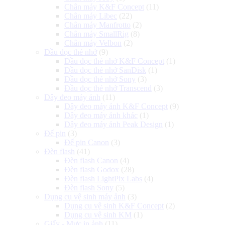
Chân máy K&F Concept
(11)
Chân máy Libec
(22)
Chân máy Manfrotto
(2)
Chân máy SmallRig
(8)
Chân máy Velbon
(2)
Đầu đọc thẻ nhớ
(9)
Đầu đọc thẻ nhớ K&F Concept
(1)
Đầu đọc thẻ nhớ SanDisk
(1)
Đầu đọc thẻ nhớ Sony
(3)
Đầu đọc thẻ nhớ Transcend
(3)
Dây đeo máy ảnh
(11)
Dây đeo máy ảnh K&F Concept
(9)
Dây đeo máy ảnh khác
(1)
Dây đeo máy ảnh Peak Design
(1)
Đế pin
(3)
Đế pin Canon
(3)
Đèn flash
(41)
Đèn flash Canon
(4)
Đèn flash Godox
(28)
Đèn flash LightPix Labs
(4)
Đèn flash Sony
(5)
Dụng cụ vệ sinh máy ảnh
(3)
Dụng cụ vệ sinh K&F Concept
(2)
Dụng cụ vệ sinh KM
(1)
Giấy - Mực in ảnh
(11)