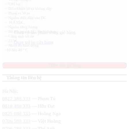
– 0,81 kg
– Điều khiển từ xa không dây
– Phạm vi 50 m
– Nguồn điện đầu vào DC
– 16,8 VDC
– Nguồn năng lượng
– Bộ đổi nguồn AC, Pin tích hợp
Chưa có sản phẩm trong giỏ hàng.
– Công suất tối đa
– 23 W
Quay trở lại cửa hàng
– Nhiệt độ hoạt động
-10 đến 40 ° C
Thêm vào giỏ hàng
Thông tin liên hệ
Hà Nội:
0817 388 333
— Phạm Tú
0818 488 333
— Hữu Đạt
0825 088 333
— Hoàng Nga
0706 588 333
— Việt Hoàng
0706 788 333
— Thế Anh