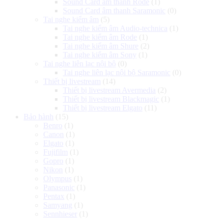
Sound Card âm thanh Rode
(1)
Sound Card âm thanh Saramonic
(0)
Tai nghe kiểm âm
(5)
Tai nghe kiểm âm Audio-technica
(1)
Tai nghe kiểm âm Rode
(1)
Tai nghe kiểm âm Shure
(2)
Tai nghe kiểm âm Sony
(1)
Tai nghe liên lạc nội bộ
(0)
Tai nghe liên lạc nội bộ Saramonic
(0)
Thiết bị livestream
(14)
Thiết bị livestream Avermedia
(2)
Thiết bị livestream Blackmagic
(1)
Thiết bị livestream Elgato
(11)
Bảo hành
(15)
Benro
(1)
Canon
(1)
Elgato
(1)
Fujifilm
(1)
Gopro
(1)
Nikon
(1)
Olympus
(1)
Panasonic
(1)
Pentax
(1)
Samyang
(1)
Sennhieser
(1)