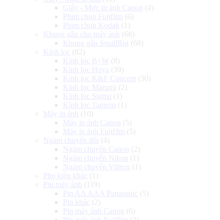
Giấy - Mực in ảnh Canon
(4)
Phim chụp Fujifilm
(6)
Phim chụp Kodak
(1)
Khung gắn cho máy ảnh
(68)
Khung gắn SmallRig
(68)
Kính lọc
(82)
Kính lọc B+W
(8)
Kính lọc Hoya
(39)
Kính lọc K&F Concept
(30)
Kính lọc Marumi
(2)
Kính lọc Sigma
(1)
Kính lọc Tamron
(1)
Máy in ảnh
(10)
Máy in ảnh Canon
(5)
Máy in ảnh Fujifilm
(5)
Ngàm chuyển đổi
(4)
Ngàm chuyển Canon
(2)
Ngàm chuyển Nikon
(1)
Ngàm chuyển Viltrox
(1)
Phụ kiện khác
(1)
Pin máy ảnh
(119)
Pin AA AAA Panasonic
(5)
Pin khác
(2)
Pin máy ảnh Canon
(6)
Pin máy ảnh Fujifilm
(2)