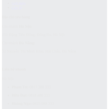
Giới thiệu
Liên hệ
Địa chỉ cửa hàng
Chi nhánh
Hà Nội:
151 Đặng Tiến Đông, Đống Đa, Hà Nội
Chi nhánh
Đà Nẵng:
52 Nguyễn Thị Minh Khai, Hải Châu, Đà Nẵng
Liên hệ nhanh
Hà Nội:
Phạm Tú:
0817 388 333
Hữu Đạt:
0818 488 333
Hoàng Nga:
0825 088 333