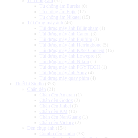
Tủ chống ẩm
(32)
Tủ chống ẩm Eureka
(0)
Tủ chống ẩm Fujie
(17)
Tủ chống ẩm Nikatei
(15)
Túi đựng máy ảnh
(46)
Túi đựng máy ảnh Billingham
(1)
Túi đựng máy ảnh Canon
(3)
Túi đựng máy ảnh Fujifilm
(3)
Túi đựng máy ảnh Herringbone
(5)
Túi đựng máy ảnh K&F Concept
(16)
Túi đựng máy ảnh Lowepro
(5)
Túi đựng máy ảnh Nikon
(1)
Túi đựng máy ảnh PGYTECH
(1)
Túi đựng máy ảnh Sony
(4)
Túi đựng máy quay phim
(4)
Thiết bị Studio
(353)
Chân đèn
(21)
Chân đèn Amaran
(1)
Chân đèn Godox
(2)
Chân đèn Jinbei
(3)
Chân đèn KM
(10)
Chân đèn NanGuang
(1)
Chân đèn Victory
(2)
Đèn chụp ảnh
(154)
Combo đèn studio
(33)