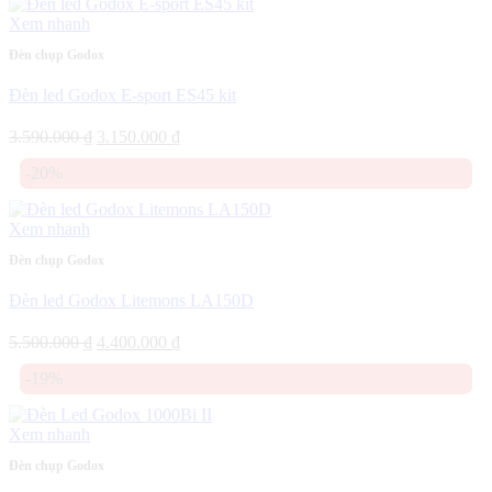
3.150.000 ₫.
Xem nhanh
Đèn chụp Godox
Đèn led Godox E-sport ES45 kit
Giá
Giá
3.590.000
₫
3.150.000
₫
gốc
hiện
-20%
là:
tại
3.590.000 ₫.
là:
3.150.000 ₫.
Xem nhanh
Đèn chụp Godox
Đèn led Godox Litemons LA150D
Giá
Giá
5.500.000
₫
4.400.000
₫
gốc
hiện
-19%
là:
tại
5.500.000 ₫.
là:
4.400.000 ₫.
Xem nhanh
Đèn chụp Godox