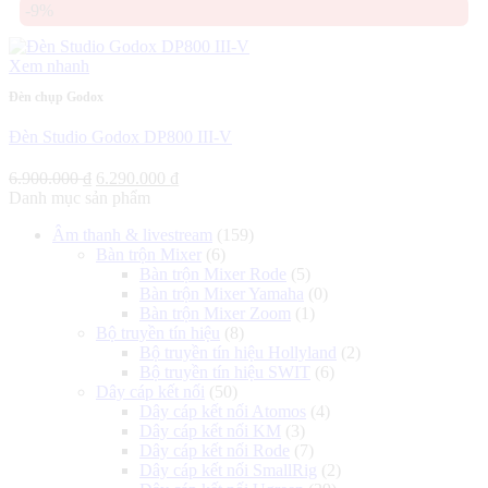
-9%
là:
tại
11.500.000 ₫.
là:
10.700.000 ₫.
Xem nhanh
Đèn chụp Godox
Đèn Studio Godox DP800 III-V
Giá
Giá
6.900.000
₫
6.290.000
₫
gốc
hiện
Danh mục sản phẩm
là:
tại
Âm thanh & livestream
(159)
6.900.000 ₫.
là:
Bàn trộn Mixer
(6)
6.290.000 ₫.
Bàn trộn Mixer Rode
(5)
Bàn trộn Mixer Yamaha
(0)
Bàn trộn Mixer Zoom
(1)
Bộ truyền tín hiệu
(8)
Bộ truyền tín hiệu Hollyland
(2)
Bộ truyền tín hiệu SWIT
(6)
Dây cáp kết nối
(50)
Dây cáp kết nối Atomos
(4)
Dây cáp kết nối KM
(3)
Dây cáp kết nối Rode
(7)
Dây cáp kết nối SmallRig
(2)