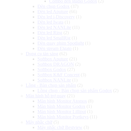
Combo đèn studio Godox
(2)
Đèn chụp Godox
(37)
Đèn led Aputure
(66)
Đèn led i-Discovery
(1)
Đèn led Iwata
(1)
Đèn led NANLite
(11)
Đèn led Ring
(2)
Đèn led SmallRig
(1)
Đèn quay phim Spotlight
(1)
Đèn stream Elgato
(1)
Dụng cụ tản sáng
(62)
Softbox Aputure
(21)
Softbox DRAGON
(2)
Softbox Godox
(27)
Softbox K&F Concept
(3)
Softbox NANLite
(1)
Lồng - Bàn chụp sản phẩm
(2)
Lồng chụp - Bàn chụp sản phẩm Godox
(2)
Màn hình hỗ trợ quay
(21)
Màn hình Monitor Atomos
(8)
Màn hình Monitor Godox
(1)
Màn hình Monitor Lilliput
(1)
Màn hình Monitor Portkeys
(11)
Máy nhắc chữ
(5)
Máy nhắc chữ Bestview
(3)