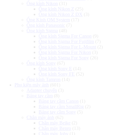
Ống kính Nikon
(31)
Ống kính Nikon Z
(25)
Ống kính Nikon Z DX
(3)
Ống Kính OM System
(17)
Ống kính Panasonic
(7)
Ống kính Sigma
(48)
Ống kính Sigma For Canon
(9)
Ống kính Sigma For Fujifilm
(7)
Ống kính Sigma For L-Mount
(2)
Ống kính Sigma For Nikon
(3)
Ống kính Sigma For Sony
(26)
Ống kính Sony
(67)
Ống kính Sony E
(14)
Ống kính Sony FE
(52)
Ống kính Tamron
(14)
Phụ kiện máy ảnh
(601)
Adapter chuyển
(3)
Báng tay cầm
(8)
Báng tay cầm Canon
(1)
Báng tay cầm SmallRig
(2)
Báng tay cầm Sony
(5)
Chân máy ảnh
(62)
Chân máy Beike
(2)
Chân máy Benro
(13)
Chân máy Joby
(1)