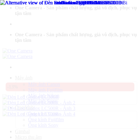
Bỏ
One Camera - Sản phẩm chất lượng, giá vô địch, phục vụ
qua
tận tâm
nội
dung
One Camera - Sản phẩm chất lượng, giá vô địch, phục vụ
tận tâm
Máy ảnh
Máy ảnh Canon
-13%
Máy ảnh Fujifilm
Máy ảnh Nikon
Máy ảnh Sony
Ống kính
Ống kính Canon
Ống kính Fujifilm
Ống kính Sony
Gimbal
Micro thu âm