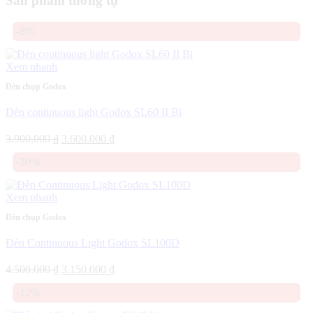
Sản phẩm tương tự
-8%
Xem nhanh
Đèn chụp Godox
Đèn continuous light Godox SL60 II Bi
Giá
Giá
3.900.000
₫
3.600.000
₫
gốc
hiện
-30%
là:
tại
3.900.000 ₫.
là:
3.600.000 ₫.
Xem nhanh
Đèn chụp Godox
Đèn Continuous Light Godox SL100D
Giá
Giá
4.500.000
₫
3.150.000
₫
gốc
hiện
-12%
là:
tại
4.500.000 ₫.
là: