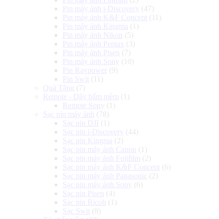
Pin máy ảnh i-Discovery
(47)
Pin máy ảnh K&F Concept
(11)
Pin máy ảnh Kingma
(1)
Pin máy ảnh Nikon
(5)
Pin máy ảnh Pentax
(3)
Pin máy ảnh Pisen
(7)
Pin máy ảnh Sony
(10)
Pin Ravpower
(9)
Pin Swit
(11)
Quà Tặng
(7)
Remote - Dây bấm mềm
(1)
Remote Sony
(1)
Sạc pin máy ảnh
(78)
Sạc pin DJI
(1)
Sạc pin i-Discovery
(44)
Sạc pin Kingma
(2)
Sạc pin máy ảnh Canon
(1)
Sạc pin máy ảnh Fujifilm
(2)
Sạc pin máy ảnh K&F Concept
(6)
Sạc pin máy ảnh Panasonic
(2)
Sạc pin máy ảnh Sony
(6)
Sạc pin Pisen
(4)
Sạc pin Ricoh
(1)
Sạc Swit
(8)