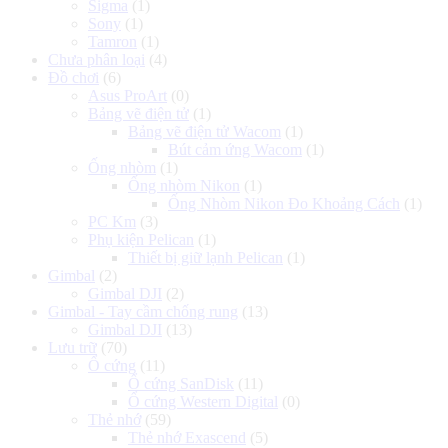
Sigma
(1)
Sony
(1)
Tamron
(1)
Chưa phân loại
(4)
Đồ chơi
(6)
Asus ProArt
(0)
Bảng vẽ điện tử
(1)
Bảng vẽ điện tử Wacom
(1)
Bút cảm ứng Wacom
(1)
Ống nhòm
(1)
Ống nhòm Nikon
(1)
Ống Nhòm Nikon Đo Khoảng Cách
(1)
PC Km
(3)
Phụ kiện Pelican
(1)
Thiết bị giữ lạnh Pelican
(1)
Gimbal
(2)
Gimbal DJI
(2)
Gimbal - Tay cầm chống rung
(13)
Gimbal DJI
(13)
Lưu trữ
(70)
Ổ cứng
(11)
Ổ cứng SanDisk
(11)
Ổ cứng Western Digital
(0)
Thẻ nhớ
(59)
Thẻ nhớ Exascend
(5)