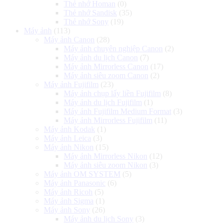
Thẻ nhớ Homan
(0)
Thẻ nhớ Sandisk
(35)
Thẻ nhớ Sony
(19)
Máy ảnh
(113)
Máy ảnh Canon
(28)
Máy ảnh chuyên nghiệp Canon
(2)
Máy ảnh du lịch Canon
(7)
Máy ảnh Mirrorless Canon
(17)
Máy ảnh siêu zoom Canon
(2)
Máy ảnh Fujifilm
(23)
Máy ảnh chụp lấy liền Fujifilm
(8)
Máy ảnh du lịch Fujifilm
(1)
Máy ảnh Fujifilm Medium Format
(3)
Máy ảnh Mirrorless Fujifilm
(11)
Máy ảnh Kodak
(1)
Máy ảnh Leica
(3)
Máy ảnh Nikon
(15)
Máy ảnh Mirrorless Nikon
(12)
Máy ảnh siêu zoom Nikon
(3)
Máy ảnh OM SYSTEM
(5)
Máy ảnh Panasonic
(6)
Máy ảnh Ricoh
(5)
Máy ảnh Sigma
(1)
Máy ảnh Sony
(26)
Máy ảnh du lịch Sony
(3)