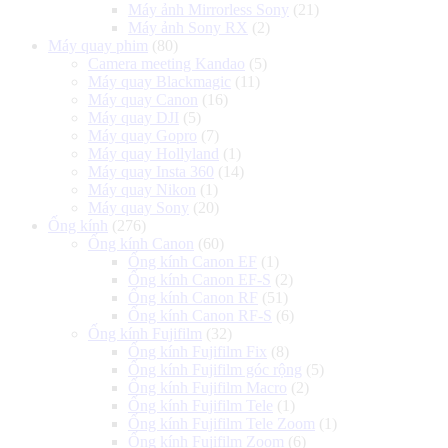
Máy ảnh Mirrorless Sony
(21)
Máy ảnh Sony RX
(2)
Máy quay phim
(80)
Camera meeting Kandao
(5)
Máy quay Blackmagic
(11)
Máy quay Canon
(16)
Máy quay DJI
(5)
Máy quay Gopro
(7)
Máy quay Hollyland
(1)
Máy quay Insta 360
(14)
Máy quay Nikon
(1)
Máy quay Sony
(20)
Ống kính
(276)
Ống kính Canon
(60)
Ống kính Canon EF
(1)
Ống kính Canon EF-S
(2)
Ống kính Canon RF
(51)
Ống kính Canon RF-S
(6)
Ống kính Fujifilm
(32)
Ống kính Fujifilm Fix
(8)
Ống kính Fujifilm góc rộng
(5)
Ống kính Fujifilm Macro
(2)
Ống kính Fujifilm Tele
(1)
Ống kính Fujifilm Tele Zoom
(1)
Ống kính Fujifilm Zoom
(6)