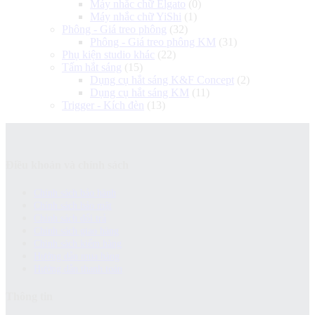
Máy nhắc chữ Elgato
(0)
Máy nhắc chữ YiShi
(1)
Phông - Giá treo phông
(32)
Phông - Giá treo phông KM
(31)
Phụ kiện studio khác
(22)
Tấm hắt sáng
(15)
Dụng cụ hắt sáng K&F Concept
(2)
Dụng cụ hắt sáng KM
(11)
Trigger - Kích đèn
(13)
Điều khoản và chính sách
Chính sách bảo hành
Chính sách bảo mật
Chính sách đổi trả
Chính sách giao hàng
Chinh sách kiểm hàng
Hướng dẫn mua hàng
Hướng dẫn thanh toán
Thông tin