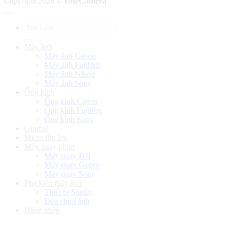
Copyright 2026 ©
OneCamera
Tìm
kiếm:
Máy ảnh
Máy ảnh Canon
Máy ảnh Fujifilm
Máy ảnh Nikon
Máy ảnh Sony
Ống kính
Ống kính Canon
Ống kính Fujifilm
Ống kính Sony
Gimbal
Micro thu âm
Máy quay phim
Máy quay DJI
Máy quay Gopro
Máy quay Sony
Phụ kiện máy ảnh
Thiết bị Studio
Đèn chụp ảnh
Đăng nhập