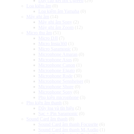
Dây cáp kết nối Ugreen
(29)
Loa kiểm âm
(0)
Loa kiểm âm Yamaha
(0)
Máy ghi âm
(14)
Máy ghi âm Sony
(2)
Máy ghi âm Zoom
(12)
Micro thu âm
(51)
Micro DJI
(7)
Micro Insta360
(1)
Micro Saramonic
(3)
Microphone Amaran
(0)
Microphone Asus
(0)
Microphone Canon
(1)
Microphone Elgato
(0)
Microphone Rode
(30)
Microphone Sennheiser
(0)
Microphone Shure
(0)
Microphone Sony
(6)
Phụ kiện microphone
(3)
Phụ kiện âm thanh
(3)
Dây loa và tín hiệu
(2)
Sạc + Pin Saramonic
(0)
Sound Card âm thanh
(8)
Sound Card âm thanh Focusrite
(6)
Sound Card âm thanh M-Audio
(1)