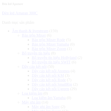
7.500.000 ₫.
Đèn led Aputure
Đèn led Amaran 300C
Danh mục sản phẩm
Âm thanh & livestream
(159)
Bàn trộn Mixer
(6)
Bàn trộn Mixer Rode
(5)
Bàn trộn Mixer Yamaha
(0)
Bàn trộn Mixer Zoom
(1)
Bộ truyền tín hiệu
(8)
Bộ truyền tín hiệu Hollyland
(2)
Bộ truyền tín hiệu SWIT
(6)
Dây cáp kết nối
(50)
Dây cáp kết nối Atomos
(4)
Dây cáp kết nối KM
(3)
Dây cáp kết nối Rode
(7)
Dây cáp kết nối SmallRig
(2)
Dây cáp kết nối Ugreen
(29)
Loa kiểm âm
(0)
Loa kiểm âm Yamaha
(0)
Máy ghi âm
(14)
Máy ghi âm Sony
(2)