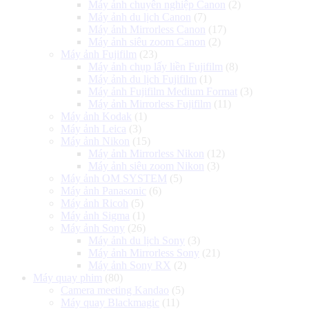
Máy ảnh chuyên nghiệp Canon
(2)
Máy ảnh du lịch Canon
(7)
Máy ảnh Mirrorless Canon
(17)
Máy ảnh siêu zoom Canon
(2)
Máy ảnh Fujifilm
(23)
Máy ảnh chụp lấy liền Fujifilm
(8)
Máy ảnh du lịch Fujifilm
(1)
Máy ảnh Fujifilm Medium Format
(3)
Máy ảnh Mirrorless Fujifilm
(11)
Máy ảnh Kodak
(1)
Máy ảnh Leica
(3)
Máy ảnh Nikon
(15)
Máy ảnh Mirrorless Nikon
(12)
Máy ảnh siêu zoom Nikon
(3)
Máy ảnh OM SYSTEM
(5)
Máy ảnh Panasonic
(6)
Máy ảnh Ricoh
(5)
Máy ảnh Sigma
(1)
Máy ảnh Sony
(26)
Máy ảnh du lịch Sony
(3)
Máy ảnh Mirrorless Sony
(21)
Máy ảnh Sony RX
(2)
Máy quay phim
(80)
Camera meeting Kandao
(5)
Máy quay Blackmagic
(11)