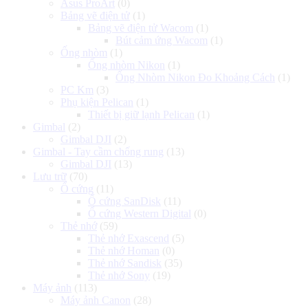
Asus ProArt
(0)
Bảng vẽ điện tử
(1)
Bảng vẽ điện tử Wacom
(1)
Bút cảm ứng Wacom
(1)
Ống nhòm
(1)
Ống nhòm Nikon
(1)
Ống Nhòm Nikon Đo Khoảng Cách
(1)
PC Km
(3)
Phụ kiện Pelican
(1)
Thiết bị giữ lạnh Pelican
(1)
Gimbal
(2)
Gimbal DJI
(2)
Gimbal - Tay cầm chống rung
(13)
Gimbal DJI
(13)
Lưu trữ
(70)
Ổ cứng
(11)
Ổ cứng SanDisk
(11)
Ổ cứng Western Digital
(0)
Thẻ nhớ
(59)
Thẻ nhớ Exascend
(5)
Thẻ nhớ Homan
(0)
Thẻ nhớ Sandisk
(35)
Thẻ nhớ Sony
(19)
Máy ảnh
(113)
Máy ảnh Canon
(28)