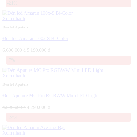
-21%
Xem nhanh
Đèn led Aputure
Đèn led Amaran 100x-S Bi-Color
Giá
Giá
6.600.000
₫
5.190.000
₫
gốc
hiện
-7%
là:
tại
6.600.000 ₫.
là:
5.190.000 ₫.
Xem nhanh
Đèn led Aputure
Đèn Aputure MC Pro RGBWW Mini LED Light
Giá
Giá
4.590.000
₫
4.290.000
₫
gốc
hiện
-24%
là:
tại
4.590.000 ₫.
là:
4.290.000 ₫.
Xem nhanh