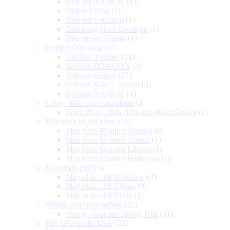
Đèn led NANLite
(11)
Đèn led Ring
(2)
Đèn led SmallRig
(1)
Đèn quay phim Spotlight
(1)
Đèn stream Elgato
(1)
Dụng cụ tản sáng
(62)
Softbox Aputure
(21)
Softbox DRAGON
(2)
Softbox Godox
(27)
Softbox K&F Concept
(3)
Softbox NANLite
(1)
Lồng - Bàn chụp sản phẩm
(2)
Lồng chụp - Bàn chụp sản phẩm Godox
(2)
Màn hình hỗ trợ quay
(21)
Màn hình Monitor Atomos
(8)
Màn hình Monitor Godox
(1)
Màn hình Monitor Lilliput
(1)
Màn hình Monitor Portkeys
(11)
Máy nhắc chữ
(5)
Máy nhắc chữ Bestview
(3)
Máy nhắc chữ Elgato
(0)
Máy nhắc chữ YiShi
(1)
Phông - Giá treo phông
(32)
Phông - Giá treo phông KM
(31)
Phụ kiện studio khác
(22)