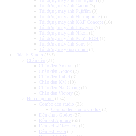
Túi đựng máy ảnh Billingham
(1)
Túi đựng máy ảnh Canon
(3)
Túi đựng máy ảnh Fujifilm
(3)
Túi đựng máy ảnh Herringbone
(5)
Túi đựng máy ảnh K&F Concept
(16)
Túi đựng máy ảnh Lowepro
(5)
Túi đựng máy ảnh Nikon
(1)
Túi đựng máy ảnh PGYTECH
(1)
Túi đựng máy ảnh Sony
(4)
Túi đựng máy quay phim
(4)
Thiết bị Studio
(353)
Chân đèn
(21)
Chân đèn Amaran
(1)
Chân đèn Godox
(2)
Chân đèn Jinbei
(3)
Chân đèn KM
(10)
Chân đèn NanGuang
(1)
Chân đèn Victory
(2)
Đèn chụp ảnh
(154)
Combo đèn studio
(33)
Combo đèn studio Godox
(2)
Đèn chụp Godox
(37)
Đèn led Aputure
(66)
Đèn led i-Discovery
(1)
Đèn led Iwata
(1)