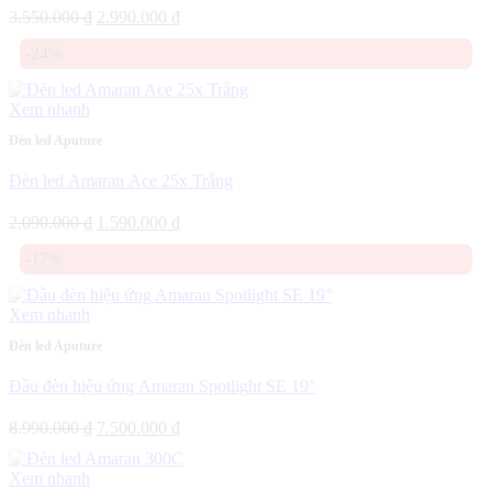
Giá
Giá
3.550.000
₫
2.990.000
₫
gốc
hiện
-24%
là:
tại
3.550.000 ₫.
là:
2.990.000 ₫.
Xem nhanh
Đèn led Aputure
Đèn led Amaran Ace 25x Trắng
Giá
Giá
2.090.000
₫
1.590.000
₫
gốc
hiện
-17%
là:
tại
2.090.000 ₫.
là:
1.590.000 ₫.
Xem nhanh
Đèn led Aputure
Đầu đèn hiệu ứng Amaran Spotlight SE 19°
Giá
Giá
8.990.000
₫
7.500.000
₫
gốc
hiện
là:
tại
Xem nhanh
8.990.000 ₫.
là: