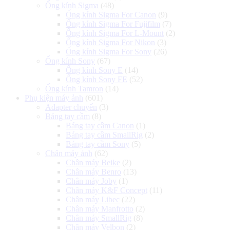
Ống kính Sigma
(48)
Ống kính Sigma For Canon
(9)
Ống kính Sigma For Fujifilm
(7)
Ống kính Sigma For L-Mount
(2)
Ống kính Sigma For Nikon
(3)
Ống kính Sigma For Sony
(26)
Ống kính Sony
(67)
Ống kính Sony E
(14)
Ống kính Sony FE
(52)
Ống kính Tamron
(14)
Phụ kiện máy ảnh
(601)
Adapter chuyển
(3)
Báng tay cầm
(8)
Báng tay cầm Canon
(1)
Báng tay cầm SmallRig
(2)
Báng tay cầm Sony
(5)
Chân máy ảnh
(62)
Chân máy Beike
(2)
Chân máy Benro
(13)
Chân máy Joby
(1)
Chân máy K&F Concept
(11)
Chân máy Libec
(22)
Chân máy Manfrotto
(2)
Chân máy SmallRig
(8)
Chân máy Velbon
(2)