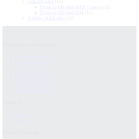
Tấm hắt sáng
(15)
Dụng cụ hắt sáng K&F Concept
(2)
Dụng cụ hắt sáng KM
(11)
Trigger - Kích đèn
(13)
Điều khoản và chính sách
Chính sách bảo hành
Chính sách bảo mật
Chính sách đổi trả
Chính sách giao hàng
Chinh sách kiểm hàng
Hướng dẫn mua hàng
Hướng dẫn thanh toán
Thông tin
Giới thiệu
Liên hệ
Địa chỉ cửa hàng