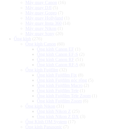
Máy quay Canon
(16)
Máy quay DJI
(5)
Máy quay Gopro
(7)
Máy quay Hollyland
(1)
Máy quay Insta 360
(14)
Máy quay Nikon
(1)
Máy quay Sony
(20)
Ống kính
(276)
Ống kính Canon
(60)
Ống kính Canon EF
(1)
Ống kính Canon EF-S
(2)
Ống kính Canon RF
(51)
Ống kính Canon RF-S
(6)
Ống kính Fujifilm
(32)
Ống kính Fujifilm Fix
(8)
Ống kính Fujifilm góc rộng
(5)
Ống kính Fujifilm Macro
(2)
Ống kính Fujifilm Tele
(1)
Ống kính Fujifilm Tele Zoom
(1)
Ống kính Fujifilm Zoom
(6)
Ống kính Nikon
(31)
Ống kính Nikon Z
(25)
Ống kính Nikon Z DX
(3)
Ống Kính OM System
(17)
Ống kính Panasonic
(7)