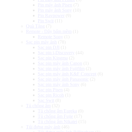
Pin máy ảnh Pisen
(7)
Pin máy ảnh Sony
(10)
Pin Ravpower
(9)
Pin Swit
(11)
Quà Tặng
(7)
Remote - Dây bấm mềm
(1)
Remote Sony
(1)
Sạc pin máy ảnh
(78)
Sạc pin DJI
(1)
Sạc pin i-Discovery
(44)
Sạc pin Kingma
(2)
Sạc pin máy ảnh Canon
(1)
Sạc pin máy ảnh Fujifilm
(2)
Sạc pin máy ảnh K&F Concept
(6)
Sạc pin máy ảnh Panasonic
(2)
Sạc pin máy ảnh Sony
(6)
Sạc pin Pisen
(4)
Sạc pin Ricoh
(1)
Sạc Swit
(8)
Tủ chống ẩm
(32)
Tủ chống ẩm Eureka
(0)
Tủ chống ẩm Fujie
(17)
Tủ chống ẩm Nikatei
(15)
Túi đựng máy ảnh
(46)