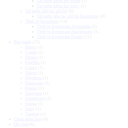
Tai nghe kiểm âm Shure
(2)
Tai nghe kiểm âm Sony
(1)
Tai nghe liên lạc nội bộ
(0)
Tai nghe liên lạc nội bộ Saramonic
(0)
Thiết bị livestream
(14)
Thiết bị livestream Avermedia
(2)
Thiết bị livestream Blackmagic
(1)
Thiết bị livestream Elgato
(11)
Bảo hành
(15)
Benro
(1)
Canon
(1)
Elgato
(1)
Fujifilm
(1)
Gopro
(1)
Nikon
(1)
Olympus
(1)
Panasonic
(1)
Pentax
(1)
Samyang
(1)
Sennhieser
(1)
Sigma
(1)
Sony
(1)
Tamron
(1)
Chưa phân loại
(4)
Đồ chơi
(6)