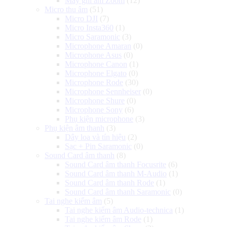
Máy ghi âm Zoom
(12)
Micro thu âm
(51)
Micro DJI
(7)
Micro Insta360
(1)
Micro Saramonic
(3)
Microphone Amaran
(0)
Microphone Asus
(0)
Microphone Canon
(1)
Microphone Elgato
(0)
Microphone Rode
(30)
Microphone Sennheiser
(0)
Microphone Shure
(0)
Microphone Sony
(6)
Phụ kiện microphone
(3)
Phụ kiện âm thanh
(3)
Dây loa và tín hiệu
(2)
Sạc + Pin Saramonic
(0)
Sound Card âm thanh
(8)
Sound Card âm thanh Focusrite
(6)
Sound Card âm thanh M-Audio
(1)
Sound Card âm thanh Rode
(1)
Sound Card âm thanh Saramonic
(0)
Tai nghe kiểm âm
(5)
Tai nghe kiểm âm Audio-technica
(1)
Tai nghe kiểm âm Rode
(1)