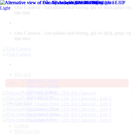
Bỏ
One Camera - Sản phẩm chất lượng, giá vô địch, phục vụ
qua
tận tâm
nội
dung
One Camera - Sản phẩm chất lượng, giá vô địch, phục vụ
tận tâm
Máy ảnh
Máy ảnh Canon
-4%
Máy ảnh Fujifilm
Máy ảnh Nikon
Máy ảnh Sony
Ống kính
Ống kính Canon
Ống kính Fujifilm
Ống kính Sony
Gimbal
Micro thu âm