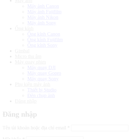
Máy ảnh
Máy ảnh Canon
Máy ảnh Fujifilm
Máy ảnh Nikon
Máy ảnh Sony
Ống kính
Ống kính Canon
Ống kính Fujifilm
Ống kính Sony
Gimbal
Micro thu âm
Máy quay phim
Máy quay DJI
Máy quay Gopro
Máy quay Sony
Phụ kiện máy ảnh
Thiết bị Studio
Đèn chụp ảnh
Đăng nhập
Đăng nhập
Bắt
Tên tài khoản hoặc địa chỉ email
*
buộc
Bắt