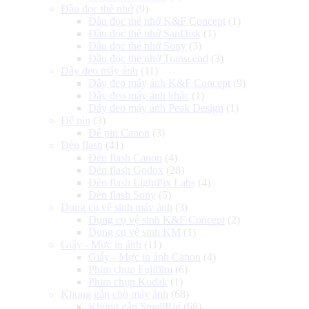
Đầu đọc thẻ nhớ
(9)
Đầu đọc thẻ nhớ K&F Concept
(1)
Đầu đọc thẻ nhớ SanDisk
(1)
Đầu đọc thẻ nhớ Sony
(3)
Đầu đọc thẻ nhớ Transcend
(3)
Dây đeo máy ảnh
(11)
Dây đeo máy ảnh K&F Concept
(9)
Dây đeo máy ảnh khác
(1)
Dây đeo máy ảnh Peak Design
(1)
Đế pin
(3)
Đế pin Canon
(3)
Đèn flash
(41)
Đèn flash Canon
(4)
Đèn flash Godox
(28)
Đèn flash LightPix Labs
(4)
Đèn flash Sony
(5)
Dụng cụ vệ sinh máy ảnh
(3)
Dụng cụ vệ sinh K&F Concept
(2)
Dụng cụ vệ sinh KM
(1)
Giấy - Mực in ảnh
(11)
Giấy - Mực in ảnh Canon
(4)
Phim chụp Fujifilm
(6)
Phim chụp Kodak
(1)
Khung gắn cho máy ảnh
(68)
Khung gắn SmallRig
(68)