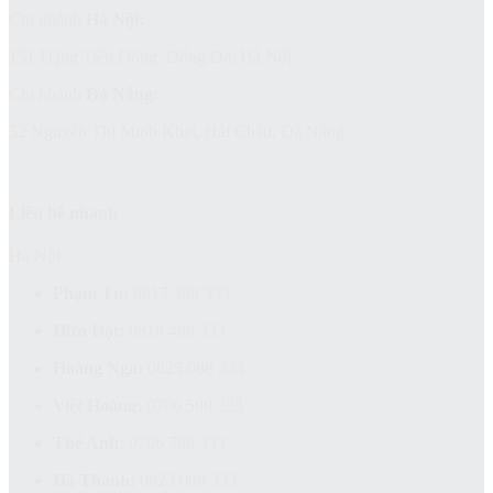
Chi nhánh
Hà Nội:
151 Đặng Tiến Đông, Đống Đa, Hà Nội
Chi nhánh
Đà Nẵng:
52 Nguyễn Thị Minh Khai, Hải Châu, Đà Nẵng
Liên hệ nhanh
Hà Nội:
Phạm Tú:
0817 388 333
Hữu Đạt:
0818 488 333
Hoàng Nga:
0825 088 333
Việt Hoàng:
0706 588 333
Thế Anh:
0706 788 333
Hà Thanh:
0823 088 333