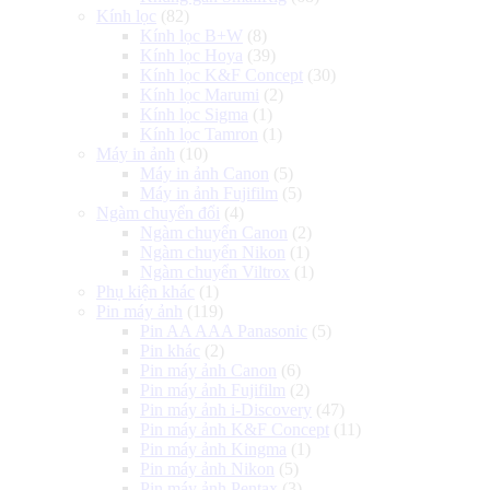
Kính lọc
(82)
Kính lọc B+W
(8)
Kính lọc Hoya
(39)
Kính lọc K&F Concept
(30)
Kính lọc Marumi
(2)
Kính lọc Sigma
(1)
Kính lọc Tamron
(1)
Máy in ảnh
(10)
Máy in ảnh Canon
(5)
Máy in ảnh Fujifilm
(5)
Ngàm chuyển đổi
(4)
Ngàm chuyển Canon
(2)
Ngàm chuyển Nikon
(1)
Ngàm chuyển Viltrox
(1)
Phụ kiện khác
(1)
Pin máy ảnh
(119)
Pin AA AAA Panasonic
(5)
Pin khác
(2)
Pin máy ảnh Canon
(6)
Pin máy ảnh Fujifilm
(2)
Pin máy ảnh i-Discovery
(47)
Pin máy ảnh K&F Concept
(11)
Pin máy ảnh Kingma
(1)
Pin máy ảnh Nikon
(5)
Pin máy ảnh Pentax
(3)