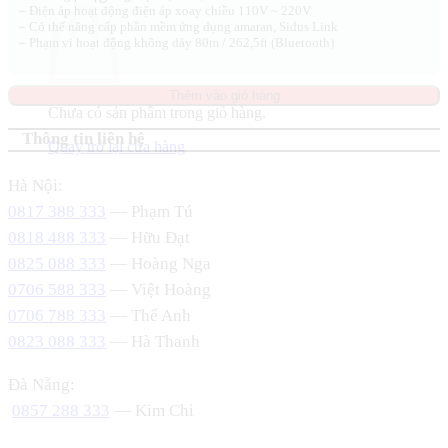
– Điện áp hoạt động điện áp xoay chiều 110V ~ 220V
– Có thể nâng cấp phần mềm ứng dụng amaran, Sidus Link
– Phạm vi hoạt động không dây 80m / 262,5ft (Bluetooth)
Thêm vào giỏ hàng
Chưa có sản phẩm trong giỏ hàng.
Thông tin liên hệ
Quay trở lại cửa hàng
Hà Nội:
0817 388 333
— Phạm Tú
0818 488 333
— Hữu Đạt
0825 088 333
— Hoàng Nga
0706 588 333
— Việt Hoàng
0706 788 333
— Thế Anh
0823 088 333
— Hà Thanh
Đà Nẵng:
0857 288 333
— Kim Chi