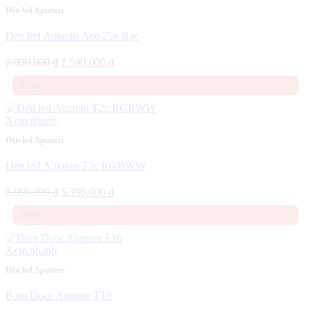
Đèn led Aputure
Đèn led Amaran Ace 25x Bạc
Giá
Giá
2.090.000
₫
1.590.000
₫
gốc
hiện
-10%
là:
tại
2.090.000 ₫.
là:
1.590.000 ₫.
Xem nhanh
Đèn led Aputure
Đèn led Amaran T2c RGBWW
Giá
Giá
5.990.000
₫
5.390.000
₫
gốc
hiện
-16%
là:
tại
5.990.000 ₫.
là:
5.390.000 ₫.
Xem nhanh
Đèn led Aputure
Barn Door Aputure F10