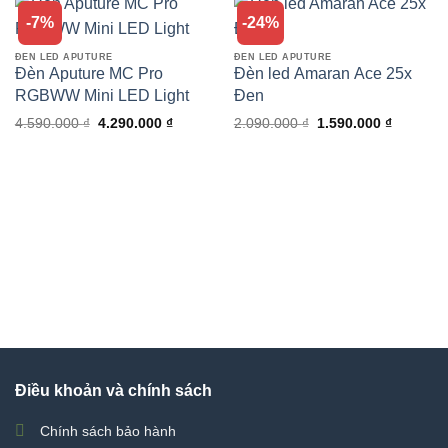
-7%
-24%
ĐÈN LED APUTURE
ĐÈN LED APUTURE
Đèn Aputure MC Pro
Đèn led Amaran Ace 25x
RGBWW Mini LED Light
Đen
Giá
Giá
Giá
Giá
4.590.000
₫
4.290.000
₫
2.090.000
₫
1.590.000
₫
gốc
hiện
gốc
hiện
là:
tại
là:
tại
4.590.000 ₫.
là:
2.090.000 ₫.
là:
4.290.000 ₫.
1.590.00
Điều khoản và chính sách
Chính sách bảo hành