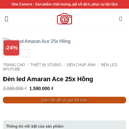
Bỏ
One Camera - Sản phẩm chất lượng, giá vô địch, phục vụ tận tâm
qua
nội
dung
-24%
TRANG CHỦ
/
THIẾT BỊ STUDIO
/
ĐÈN CHỤP ẢNH
/
ĐÈN LED
APUTURE
Đèn led Amaran Ace 25x Hồng
Giá
Giá
2.090.000
₫
1.590.000
₫
gốc
hiện
là:
tại
Liên Hệ để có giá tốt hơn.
2.090.000 ₫.
là:
1.590.000 ₫.
Thông tin nổi bật của sản phẩm: