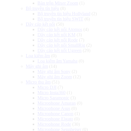
Bàn trộn Mixer Zoom
(1)
Bộ truyền tín hiệu
(8)
Bộ truyền tín hiệu Hollyland
(2)
Bộ truyền tín hiệu SWIT
(6)
Dây cáp kết nối
(50)
Dây cáp kết nối Atomos
(4)
Dây cáp kết nối KM
(3)
Dây cáp kết nối Rode
(7)
Dây cáp kết nối SmallRig
(2)
Dây cáp kết nối Ugreen
(29)
Loa kiểm âm
(0)
Loa kiểm âm Yamaha
(0)
Máy ghi âm
(14)
Máy ghi âm Sony
(2)
Máy ghi âm Zoom
(12)
Micro thu âm
(51)
Micro DJI
(7)
Micro Insta360
(1)
Micro Saramonic
(3)
Microphone Amaran
(0)
Microphone Asus
(0)
Microphone Canon
(1)
Microphone Elgato
(0)
Microphone Rode
(30)
Microphone Sennheiser
(0)