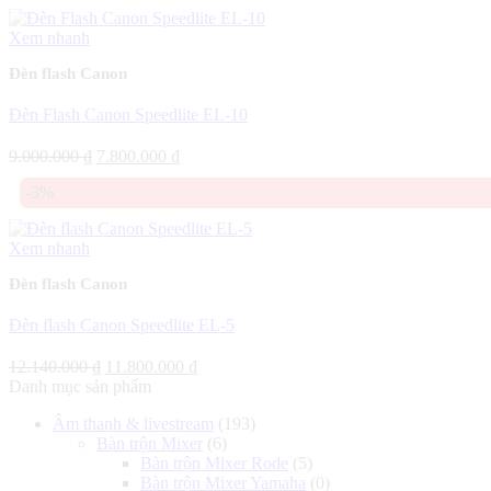
Xem nhanh
Đèn flash Canon
Đèn Flash Canon Speedlite EL-10
Giá
Giá
9.000.000
₫
7.800.000
₫
gốc
hiện
-3%
là:
tại
9.000.000 ₫.
là:
7.800.000 ₫.
Xem nhanh
Đèn flash Canon
Đèn flash Canon Speedlite EL-5
Giá
Giá
12.140.000
₫
11.800.000
₫
gốc
hiện
Danh mục sản phẩm
là:
tại
Âm thanh & livestream
(193)
12.140.000 ₫.
là:
Bàn trộn Mixer
(6)
11.800.000 ₫.
Bàn trộn Mixer Rode
(5)
Bàn trộn Mixer Yamaha
(0)