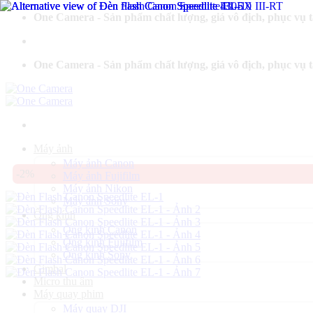
Bỏ
One Camera - Sản phẩm chất lượng, giá vô địch, phục vụ 
qua
nội
dung
One Camera - Sản phẩm chất lượng, giá vô địch, phục vụ 
Máy ảnh
Máy ảnh Canon
-2%
Máy ảnh Fujifilm
Máy ảnh Nikon
Máy ảnh Sony
Ống kính
Ống kính Canon
Ống kính Fujifilm
Ống kính Sony
Gimbal
Micro thu âm
Máy quay phim
Máy quay DJI