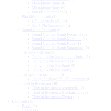
Microphone Shure
(0)
Microphone Sony
(6)
Phụ kiện microphone
(3)
Phụ kiện âm thanh
(3)
Dây loa và tín hiệu
(2)
Sạc + Pin Saramonic
(0)
Sound Card âm thanh
(8)
Sound Card âm thanh Focusrite
(6)
Sound Card âm thanh M-Audio
(1)
Sound Card âm thanh Rode
(1)
Sound Card âm thanh Saramonic
(0)
Tai nghe kiểm âm
(5)
Tai nghe kiểm âm Audio-technica
(1)
Tai nghe kiểm âm Rode
(1)
Tai nghe kiểm âm Shure
(2)
Tai nghe kiểm âm Sony
(1)
Tai nghe liên lạc nội bộ
(0)
Tai nghe liên lạc nội bộ Saramonic
(0)
Thiết bị livestream
(48)
Thiết bị livestream Avermedia
(2)
Thiết bị livestream Blackmagic
(35)
Thiết bị livestream Elgato
(11)
Bảo hành
(15)
Benro
(1)
Canon
(1)