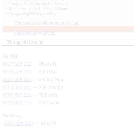
– Tương thích với bộ nguồn bên ngoài
– Kích thước 83,8 x 149,9 x 134,6 mm
– Trọng lượng 686,9 g (có Pin)
Chưa có sản phẩm trong giỏ hàng.
Quay trở lại cửa hàng
Thông tin liên hệ
Hà Nội:
0817 388 333
— Phạm Tú
0818 488 333
— Hữu Đạt
0825 088 333
— Hoàng Nga
0706 588 333
— Việt Hoàng
0706 788 333
— Thế Anh
0823 088 333
— Hà Thanh
Đà Nẵng:
0857 288 333
— Kim Chi