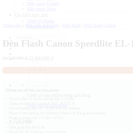
Máy quay Gopro
Máy quay Sony
Phụ kiện máy ảnh
Thiết bị Studio
Trang chủ
/
Phụ kiện máy ảnh
/
Đèn flash
/
Đèn flash Canon
Đèn chụp ảnh
Tìm
Đèn Flash Canon Speedlite EL-
kiếm:
Giá
Giá
34.540.000
₫
33.900.000
₫
gốc
hiện
là:
tại
34.540.000 ₫.
là:
33.900.000 ₫.
Thông tin nổi bật của sản phẩm:
Chưa có sản phẩm trong giỏ hàng.
– Truyền dẫn vô tuyến không dây 2,4 GHz
– Tương thích với Canon E-TTL / E-TTL II
Quay trở lại cửa hàng
– Chỉ số hướng dẫn 197′ ở ISO 100 và 200mm
– Phạm vi thu phóng 24-200mm (14mm với Bảng điều khiển)
– Phạm vi công suất 1/1 đến 1/8192
Giỏ hàng
– Góc quay 180 °
– Thời gian hồi đèn 0,9s
– Dùng pin sạc Lithium công suất lớn