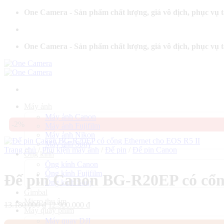
Bỏ
One Camera - Sản phẩm chất lượng, giá vô địch, phục vụ 
qua
nội
dung
One Camera - Sản phẩm chất lượng, giá vô địch, phục vụ 
Máy ảnh
Máy ảnh Canon
-2%
Máy ảnh Fujifilm
Máy ảnh Nikon
Máy ảnh Sony
Trang chủ
/
Phụ kiện máy ảnh
/
Đế pin
/
Đế pin Canon
Ống kính
Ống kính Canon
Ống kính Fujifilm
Đế pin Canon BG-R20EP có cổn
Ống kính Sony
Gimbal
Micro thu âm
Giá
Giá
13.180.000
₫
12.900.000
₫
Máy quay phim
gốc
hiện
Máy quay DJI
là:
tại