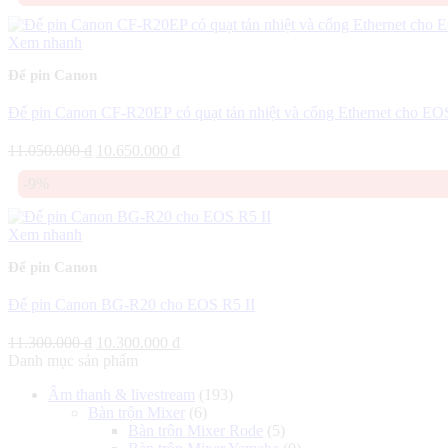
Xem nhanh
Đế pin Canon
Đế pin Canon CF-R20EP có quạt tản nhiệt và cổng Ethernet cho EO
Giá
Giá
11.050.000
₫
10.650.000
₫
gốc
hiện
-9%
là:
tại
11.050.000 ₫.
là:
10.650.000 ₫.
Xem nhanh
Đế pin Canon
Đế pin Canon BG-R20 cho EOS R5 II
Giá
Giá
11.300.000
₫
10.300.000
₫
gốc
hiện
Danh mục sản phẩm
là:
tại
Âm thanh & livestream
(193)
11.300.000 ₫.
là:
Bàn trộn Mixer
(6)
10.300.000 ₫.
Bàn trộn Mixer Rode
(5)