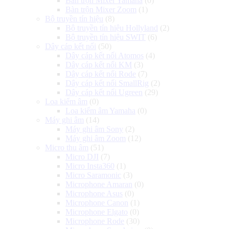
Bàn trộn Mixer Yamaha
(0)
Bàn trộn Mixer Zoom
(1)
Bộ truyền tín hiệu
(8)
Bộ truyền tín hiệu Hollyland
(2)
Bộ truyền tín hiệu SWIT
(6)
Dây cáp kết nối
(50)
Dây cáp kết nối Atomos
(4)
Dây cáp kết nối KM
(3)
Dây cáp kết nối Rode
(7)
Dây cáp kết nối SmallRig
(2)
Dây cáp kết nối Ugreen
(29)
Loa kiểm âm
(0)
Loa kiểm âm Yamaha
(0)
Máy ghi âm
(14)
Máy ghi âm Sony
(2)
Máy ghi âm Zoom
(12)
Micro thu âm
(51)
Micro DJI
(7)
Micro Insta360
(1)
Micro Saramonic
(3)
Microphone Amaran
(0)
Microphone Asus
(0)
Microphone Canon
(1)
Microphone Elgato
(0)
Microphone Rode
(30)