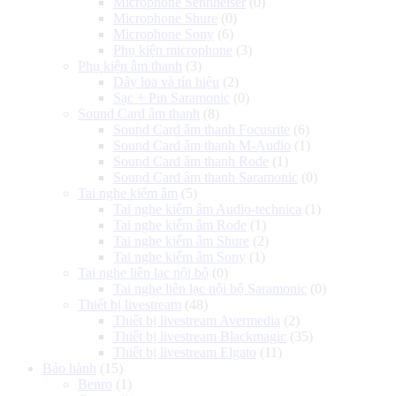
Microphone Sennheiser
(0)
Microphone Shure
(0)
Microphone Sony
(6)
Phụ kiện microphone
(3)
Phụ kiện âm thanh
(3)
Dây loa và tín hiệu
(2)
Sạc + Pin Saramonic
(0)
Sound Card âm thanh
(8)
Sound Card âm thanh Focusrite
(6)
Sound Card âm thanh M-Audio
(1)
Sound Card âm thanh Rode
(1)
Sound Card âm thanh Saramonic
(0)
Tai nghe kiểm âm
(5)
Tai nghe kiểm âm Audio-technica
(1)
Tai nghe kiểm âm Rode
(1)
Tai nghe kiểm âm Shure
(2)
Tai nghe kiểm âm Sony
(1)
Tai nghe liên lạc nội bộ
(0)
Tai nghe liên lạc nội bộ Saramonic
(0)
Thiết bị livestream
(48)
Thiết bị livestream Avermedia
(2)
Thiết bị livestream Blackmagic
(35)
Thiết bị livestream Elgato
(11)
Bảo hành
(15)
Benro
(1)