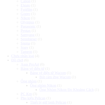
Canon
(1)
Elgato
(1)
Fujifilm
(1)
Gopro
(1)
Nikon
(1)
Olympus
(1)
Panasonic
(1)
Pentax
(1)
Samyang
(1)
Sennhieser
(1)
Sigma
(1)
Sony
(1)
Tamron
(1)
Chưa phân loại
(4)
Đồ chơi
(6)
Asus ProArt
(0)
Bảng vẽ điện tử
(1)
Bảng vẽ điện tử Wacom
(1)
Bút cảm ứng Wacom
(1)
Ống nhòm
(1)
Ống nhòm Nikon
(1)
Ống Nhòm Nikon Đo Khoảng Cách
(1)
PC Km
(3)
Phụ kiện Pelican
(1)
Thiết bị giữ lạnh Pelican
(1)