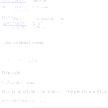
0706 788 333
— Thế Anh
0823 088 333
— Hà Thanh
Đà Nẵng:
Chưa có sản phẩm trong giỏ hàng.
0857 288 333
— Kim Chi
Quay trở lại cửa hàng
Hộp sản phẩm bao gồm:
Đánh giá (0)
Đánh giá
Chưa có đánh giá nào.
Hãy là người đầu tiên nhận xét “Đế pin Canon BG-R
Đánh giá của bạn
*