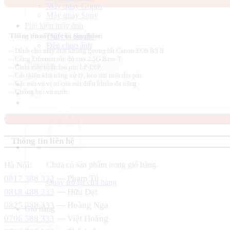
Máy quay Gopro
13.180.000 ₫.
là:
Máy quay Sony
12.900.000 ₫.
Phụ kiện máy ảnh
Thiết bị Studio
Thông tin nổi bật của sản phẩm:
Đèn chụp ảnh
– Dành cho máy ảnh không gương lật Canon EOS R5 II
– Cổng Ethernet tốc độ cao 2.5G Base-T
Tìm
– Chứa một hoặc hai pin LP-E6P
kiếm:
– Cải thiện khả năng xử lý, kéo dài tuổi thọ pin
– Các nút và vị trí của nút điều khiển đa năng
– Chống bụi và nước
Thông tin liên hệ
Hà Nội:
Chưa có sản phẩm trong giỏ hàng.
0817 388 333
— Phạm Tú
Quay trở lại cửa hàng
0818 488 333
— Hữu Đạt
0825 088 333
— Hoàng Nga
Giỏ hàng
0706 588 333
— Việt Hoàng