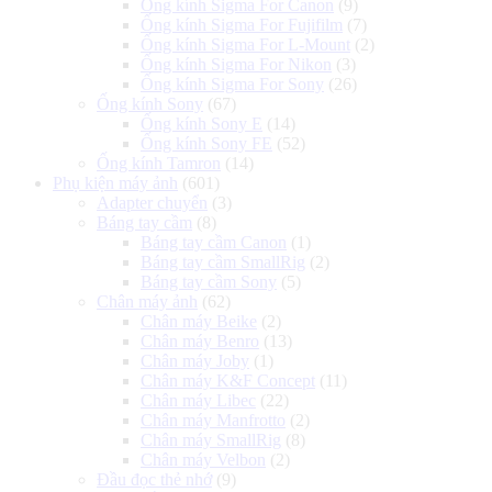
Ống kính Sigma For Canon
(9)
Ống kính Sigma For Fujifilm
(7)
Ống kính Sigma For L-Mount
(2)
Ống kính Sigma For Nikon
(3)
Ống kính Sigma For Sony
(26)
Ống kính Sony
(67)
Ống kính Sony E
(14)
Ống kính Sony FE
(52)
Ống kính Tamron
(14)
Phụ kiện máy ảnh
(601)
Adapter chuyển
(3)
Báng tay cầm
(8)
Báng tay cầm Canon
(1)
Báng tay cầm SmallRig
(2)
Báng tay cầm Sony
(5)
Chân máy ảnh
(62)
Chân máy Beike
(2)
Chân máy Benro
(13)
Chân máy Joby
(1)
Chân máy K&F Concept
(11)
Chân máy Libec
(22)
Chân máy Manfrotto
(2)
Chân máy SmallRig
(8)
Chân máy Velbon
(2)
Đầu đọc thẻ nhớ
(9)