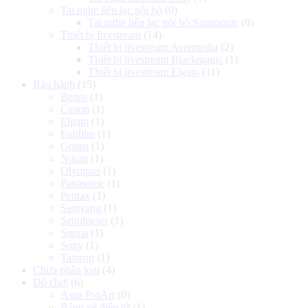
Tai nghe liên lạc nội bộ
(0)
Tai nghe liên lạc nội bộ Saramonic
(0)
Thiết bị livestream
(14)
Thiết bị livestream Avermedia
(2)
Thiết bị livestream Blackmagic
(1)
Thiết bị livestream Elgato
(11)
Bảo hành
(15)
Benro
(1)
Canon
(1)
Elgato
(1)
Fujifilm
(1)
Gopro
(1)
Nikon
(1)
Olympus
(1)
Panasonic
(1)
Pentax
(1)
Samyang
(1)
Sennhieser
(1)
Sigma
(1)
Sony
(1)
Tamron
(1)
Chưa phân loại
(4)
Đồ chơi
(6)
Asus ProArt
(0)
Bảng vẽ điện tử
(1)