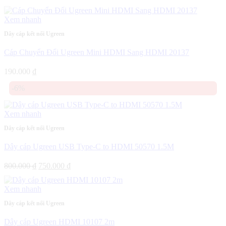
gốc
hiện
là:
tại
Xem nhanh
385.000 ₫.
là:
350.000 ₫.
Dây cáp kết nối Ugreen
Cáp Chuyển Đổi Ugreen Mini HDMI Sang HDMI 20137
190.000
₫
-6%
Xem nhanh
Dây cáp kết nối Ugreen
Dây cáp Ugreen USB Type-C to HDMI 50570 1.5M
Giá
Giá
800.000
₫
750.000
₫
gốc
hiện
là:
tại
Xem nhanh
800.000 ₫.
là:
750.000 ₫.
Dây cáp kết nối Ugreen
Dây cáp Ugreen HDMI 10107 2m