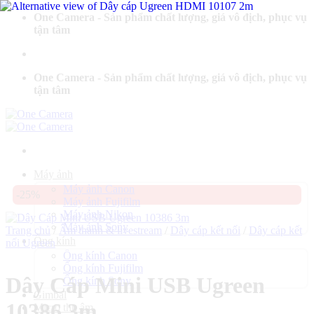
Bỏ
One Camera - Sản phẩm chất lượng, giá vô địch, phục vụ
qua
tận tâm
nội
dung
One Camera - Sản phẩm chất lượng, giá vô địch, phục vụ
tận tâm
Máy ảnh
Máy ảnh Canon
-25%
Máy ảnh Fujifilm
Máy ảnh Nikon
Máy ảnh Sony
Trang chủ
/
Âm thanh & livestream
/
Dây cáp kết nối
/
Dây cáp kết
Ống kính
nối Ugreen
Ống kính Canon
Ống kính Fujifilm
Dây Cáp Mini USB Ugreen
Ống kính Sony
Gimbal
10386 3m
Micro thu âm