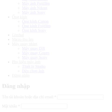
Máy ảnh Fujifilm
Máy ảnh Nikon
Máy ảnh Sony
Ống kính
Ống kính Canon
Ống kính Fujifilm
Ống kính Sony
Gimbal
Micro thu âm
Máy quay phim
Máy quay DJI
Máy quay Gopro
Máy quay Sony
Phụ kiện máy ảnh
Thiết bị Studio
Đèn chụp ảnh
Đăng nhập
Đăng nhập
Bắt
Tên tài khoản hoặc địa chỉ email
*
buộc
Bắt
Mật khẩu
*
buộc