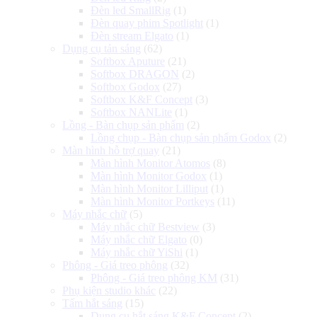
Đèn led SmallRig
(1)
Đèn quay phim Spotlight
(1)
Đèn stream Elgato
(1)
Dụng cụ tản sáng
(62)
Softbox Aputure
(21)
Softbox DRAGON
(2)
Softbox Godox
(27)
Softbox K&F Concept
(3)
Softbox NANLite
(1)
Lồng - Bàn chụp sản phẩm
(2)
Lồng chụp - Bàn chụp sản phẩm Godox
(2)
Màn hình hỗ trợ quay
(21)
Màn hình Monitor Atomos
(8)
Màn hình Monitor Godox
(1)
Màn hình Monitor Lilliput
(1)
Màn hình Monitor Portkeys
(11)
Máy nhắc chữ
(5)
Máy nhắc chữ Bestview
(3)
Máy nhắc chữ Elgato
(0)
Máy nhắc chữ YiShi
(1)
Phông - Giá treo phông
(32)
Phông - Giá treo phông KM
(31)
Phụ kiện studio khác
(22)
Tấm hắt sáng
(15)
Dụng cụ hắt sáng K&F Concept
(2)