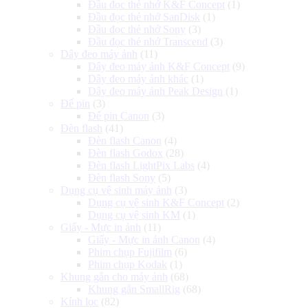
Đầu đọc thẻ nhớ K&F Concept
(1)
Đầu đọc thẻ nhớ SanDisk
(1)
Đầu đọc thẻ nhớ Sony
(3)
Đầu đọc thẻ nhớ Transcend
(3)
Dây đeo máy ảnh
(11)
Dây đeo máy ảnh K&F Concept
(9)
Dây đeo máy ảnh khác
(1)
Dây đeo máy ảnh Peak Design
(1)
Đế pin
(3)
Đế pin Canon
(3)
Đèn flash
(41)
Đèn flash Canon
(4)
Đèn flash Godox
(28)
Đèn flash LightPix Labs
(4)
Đèn flash Sony
(5)
Dụng cụ vệ sinh máy ảnh
(3)
Dụng cụ vệ sinh K&F Concept
(2)
Dụng cụ vệ sinh KM
(1)
Giấy - Mực in ảnh
(11)
Giấy - Mực in ảnh Canon
(4)
Phim chụp Fujifilm
(6)
Phim chụp Kodak
(1)
Khung gắn cho máy ảnh
(68)
Khung gắn SmallRig
(68)
Kính lọc
(82)