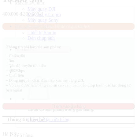
Máy quay phim
Máy quay DJI
Giá
Giá
400.000
₫
300.000
₫
Máy quay Gopro
gốc
hiện
Máy quay Sony
là:
tại
Phụ kiện máy ảnh
Liên Hệ để có giá tốt hơn.
400.000 ₫.
là:
Thiết bị Studio
300.000 ₫.
Đèn chụp ảnh
Thông tin nổi bật của sản phẩm:
Tìm
kiếm:
– Chiều dài
– 3m
– Tốc độ truyền tín hiệu
– 480Mbps
– Chất liệu
– Đồng nguyên chất, đầu tiếp xúc mạ vàng 24k
– Vỏ cáp được làm bằng cao su cao cấp mềm dẻo giúp tranh các tác động từ
bên ngoài
Thêm vào giỏ hàng
Chưa có sản phẩm trong giỏ hàng.
Thông tin liên hệ
Quay trở lại cửa hàng
Hà Nội:
Giỏ hàng