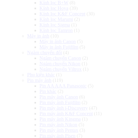
Kính lọc B+W
(8)
Kính lọc Hoya
(39)
Kính lọc K&F Concept
(30)
Kính lọc Marumi
(2)
Kính lọc Sigma
(1)
Kính lọc Tamron
(1)
Máy in ảnh
(10)
Máy in ảnh Canon
(5)
Máy in ảnh Fujifilm
(5)
Ngàm chuyển đổi
(4)
Ngàm chuyển Canon
(2)
Ngàm chuyển Nikon
(1)
Ngàm chuyển Viltrox
(1)
Phụ kiện khác
(1)
Pin máy ảnh
(119)
Pin AA AAA Panasonic
(5)
Pin khác
(2)
Pin máy ảnh Canon
(6)
Pin máy ảnh Fujifilm
(2)
Pin máy ảnh i-Discovery
(47)
Pin máy ảnh K&F Concept
(11)
Pin máy ảnh Kingma
(1)
Pin máy ảnh Nikon
(5)
Pin máy ảnh Pentax
(3)
Pin máy ảnh Pisen
(7)