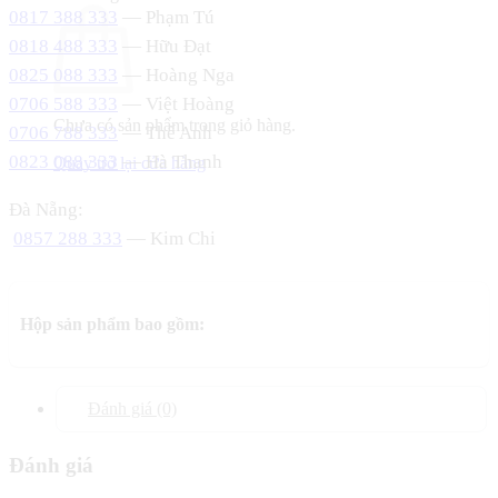
0817 388 333
— Phạm Tú
0818 488 333
— Hữu Đạt
0825 088 333
— Hoàng Nga
0706 588 333
— Việt Hoàng
Chưa có sản phẩm trong giỏ hàng.
0706 788 333
— Thế Anh
0823 088 333
— Hà Thanh
Quay trở lại cửa hàng
Đà Nẵng:
0857 288 333
— Kim Chi
Hộp sản phẩm bao gồm:
Đánh giá (0)
Đánh giá