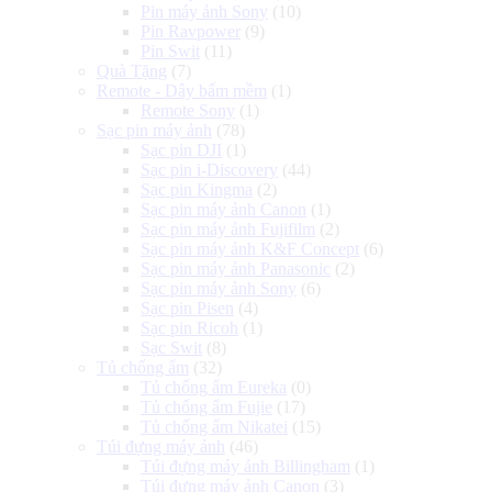
Pin máy ảnh Sony
(10)
Pin Ravpower
(9)
Pin Swit
(11)
Quà Tặng
(7)
Remote - Dây bấm mềm
(1)
Remote Sony
(1)
Sạc pin máy ảnh
(78)
Sạc pin DJI
(1)
Sạc pin i-Discovery
(44)
Sạc pin Kingma
(2)
Sạc pin máy ảnh Canon
(1)
Sạc pin máy ảnh Fujifilm
(2)
Sạc pin máy ảnh K&F Concept
(6)
Sạc pin máy ảnh Panasonic
(2)
Sạc pin máy ảnh Sony
(6)
Sạc pin Pisen
(4)
Sạc pin Ricoh
(1)
Sạc Swit
(8)
Tủ chống ẩm
(32)
Tủ chống ẩm Eureka
(0)
Tủ chống ẩm Fujie
(17)
Tủ chống ẩm Nikatei
(15)
Túi đựng máy ảnh
(46)
Túi đựng máy ảnh Billingham
(1)
Túi đựng máy ảnh Canon
(3)