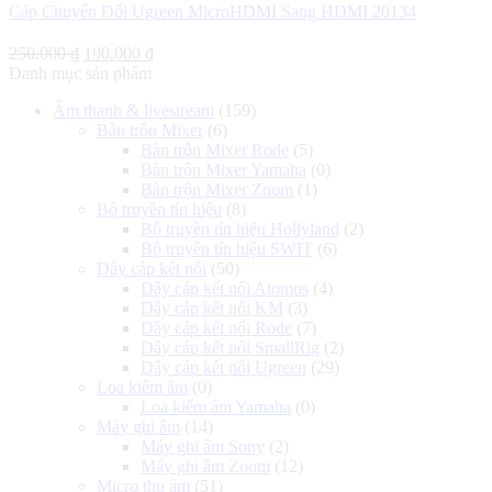
Cáp Chuyển Đổi Ugreen MicroHDMI Sang HDMI 20134
Giá
Giá
250.000
₫
190.000
₫
gốc
hiện
Danh mục sản phẩm
là:
tại
Âm thanh & livestream
(159)
250.000 ₫.
là:
Bàn trộn Mixer
(6)
190.000 ₫.
Bàn trộn Mixer Rode
(5)
Bàn trộn Mixer Yamaha
(0)
Bàn trộn Mixer Zoom
(1)
Bộ truyền tín hiệu
(8)
Bộ truyền tín hiệu Hollyland
(2)
Bộ truyền tín hiệu SWIT
(6)
Dây cáp kết nối
(50)
Dây cáp kết nối Atomos
(4)
Dây cáp kết nối KM
(3)
Dây cáp kết nối Rode
(7)
Dây cáp kết nối SmallRig
(2)
Dây cáp kết nối Ugreen
(29)
Loa kiểm âm
(0)
Loa kiểm âm Yamaha
(0)
Máy ghi âm
(14)
Máy ghi âm Sony
(2)
Máy ghi âm Zoom
(12)
Micro thu âm
(51)