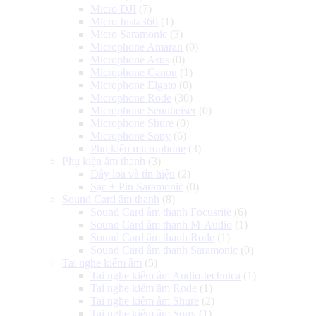
Micro DJI
(7)
Micro Insta360
(1)
Micro Saramonic
(3)
Microphone Amaran
(0)
Microphone Asus
(0)
Microphone Canon
(1)
Microphone Elgato
(0)
Microphone Rode
(30)
Microphone Sennheiser
(0)
Microphone Shure
(0)
Microphone Sony
(6)
Phụ kiện microphone
(3)
Phụ kiện âm thanh
(3)
Dây loa và tín hiệu
(2)
Sạc + Pin Saramonic
(0)
Sound Card âm thanh
(8)
Sound Card âm thanh Focusrite
(6)
Sound Card âm thanh M-Audio
(1)
Sound Card âm thanh Rode
(1)
Sound Card âm thanh Saramonic
(0)
Tai nghe kiểm âm
(5)
Tai nghe kiểm âm Audio-technica
(1)
Tai nghe kiểm âm Rode
(1)
Tai nghe kiểm âm Shure
(2)
Tai nghe kiểm âm Sony
(1)