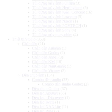
Túi đựng máy ảnh Fujifilm
(3)
Túi đựng máy ảnh Herringbone
(5)
Túi đựng máy ảnh K&F Concept
(16)
Túi đựng máy ảnh Lowepro
(5)
Túi đựng máy ảnh Nikon
(1)
Túi đựng máy ảnh PGYTECH
(1)
Túi đựng máy ảnh Sony
(4)
Túi đựng máy quay phim
(4)
Thiết bị Studio
(353)
Chân đèn
(21)
Chân đèn Amaran
(1)
Chân đèn Godox
(2)
Chân đèn Jinbei
(3)
Chân đèn KM
(10)
Chân đèn NanGuang
(1)
Chân đèn Victory
(2)
Đèn chụp ảnh
(154)
Combo đèn studio
(33)
Combo đèn studio Godox
(2)
Đèn chụp Godox
(37)
Đèn led Aputure
(66)
Đèn led i-Discovery
(1)
Đèn led Iwata
(1)
Đèn led NANLite
(11)
Đèn led Ring
(2)