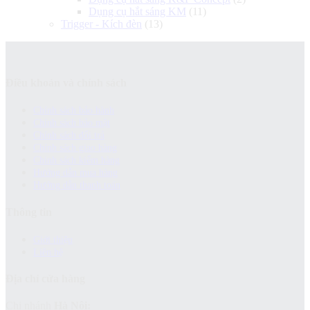
Dụng cụ hắt sáng KM
(11)
Trigger - Kích đèn
(13)
Điều khoản và chính sách
Chính sách bảo hành
Chính sách bảo mật
Chính sách đổi trả
Chính sách giao hàng
Chinh sách kiểm hàng
Hướng dẫn mua hàng
Hướng dẫn thanh toán
Thông tin
Giới thiệu
Liên hệ
Địa chỉ cửa hàng
Chi nhánh
Hà Nội: