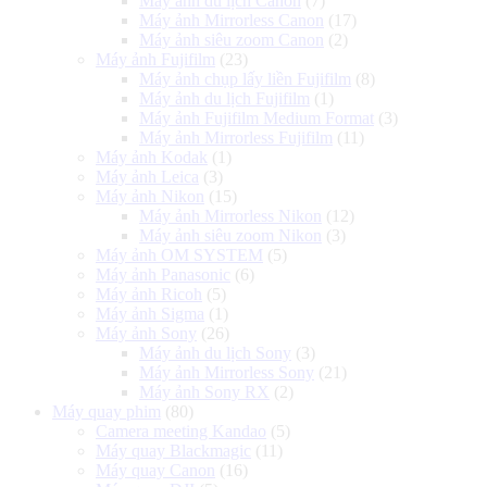
Máy ảnh du lịch Canon
(7)
Máy ảnh Mirrorless Canon
(17)
Máy ảnh siêu zoom Canon
(2)
Máy ảnh Fujifilm
(23)
Máy ảnh chụp lấy liền Fujifilm
(8)
Máy ảnh du lịch Fujifilm
(1)
Máy ảnh Fujifilm Medium Format
(3)
Máy ảnh Mirrorless Fujifilm
(11)
Máy ảnh Kodak
(1)
Máy ảnh Leica
(3)
Máy ảnh Nikon
(15)
Máy ảnh Mirrorless Nikon
(12)
Máy ảnh siêu zoom Nikon
(3)
Máy ảnh OM SYSTEM
(5)
Máy ảnh Panasonic
(6)
Máy ảnh Ricoh
(5)
Máy ảnh Sigma
(1)
Máy ảnh Sony
(26)
Máy ảnh du lịch Sony
(3)
Máy ảnh Mirrorless Sony
(21)
Máy ảnh Sony RX
(2)
Máy quay phim
(80)
Camera meeting Kandao
(5)
Máy quay Blackmagic
(11)
Máy quay Canon
(16)