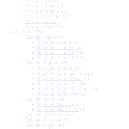
Máy quay DJI
(5)
Máy quay Gopro
(7)
Máy quay Hollyland
(1)
Máy quay Insta 360
(14)
Máy quay Nikon
(1)
Máy quay Sony
(20)
Ống kính
(276)
Ống kính Canon
(60)
Ống kính Canon EF
(1)
Ống kính Canon EF-S
(2)
Ống kính Canon RF
(51)
Ống kính Canon RF-S
(6)
Ống kính Fujifilm
(32)
Ống kính Fujifilm Fix
(8)
Ống kính Fujifilm góc rộng
(5)
Ống kính Fujifilm Macro
(2)
Ống kính Fujifilm Tele
(1)
Ống kính Fujifilm Tele Zoom
(1)
Ống kính Fujifilm Zoom
(6)
Ống kính Nikon
(31)
Ống kính Nikon Z
(25)
Ống kính Nikon Z DX
(3)
Ống Kính OM System
(17)
Ống kính Panasonic
(7)
Ống kính Sigma
(48)