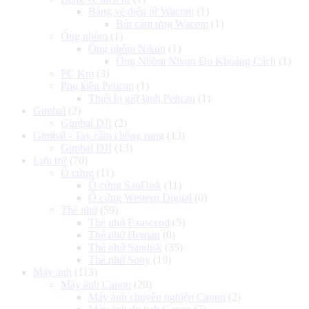
Bảng vẽ điện tử Wacom
(1)
Bút cảm ứng Wacom
(1)
Ống nhòm
(1)
Ống nhòm Nikon
(1)
Ống Nhòm Nikon Đo Khoảng Cách
(1)
PC Km
(3)
Phụ kiện Pelican
(1)
Thiết bị giữ lạnh Pelican
(1)
Gimbal
(2)
Gimbal DJI
(2)
Gimbal - Tay cầm chống rung
(13)
Gimbal DJI
(13)
Lưu trữ
(70)
Ổ cứng
(11)
Ổ cứng SanDisk
(11)
Ổ cứng Western Digital
(0)
Thẻ nhớ
(59)
Thẻ nhớ Exascend
(5)
Thẻ nhớ Homan
(0)
Thẻ nhớ Sandisk
(35)
Thẻ nhớ Sony
(19)
Máy ảnh
(113)
Máy ảnh Canon
(28)
Máy ảnh chuyên nghiệp Canon
(2)