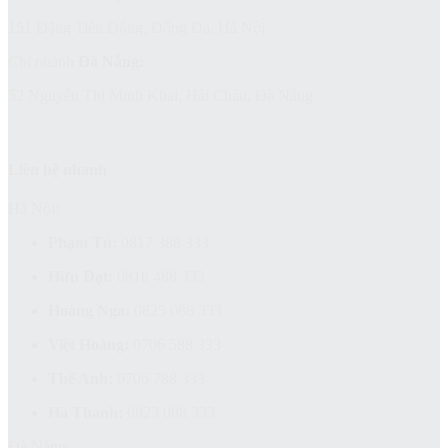
151 Đặng Tiến Đông, Đống Đa, Hà Nội
Chi nhánh
Đà Nẵng:
52 Nguyễn Thị Minh Khai, Hải Châu, Đà Nẵng
Liên hệ nhanh
Hà Nội:
Phạm Tú:
0817 388 333
Hữu Đạt:
0818 488 333
Hoàng Nga:
0825 088 333
Việt Hoàng:
0706 588 333
Thế Anh:
0706 788 333
Hà Thanh:
0823 088 333
Đà Nẵng: