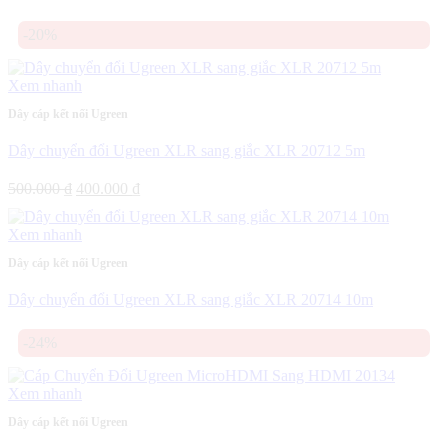
-20%
Xem nhanh
Dây cáp kết nối Ugreen
Dây chuyển đổi Ugreen XLR sang giắc XLR 20712 5m
Giá
Giá
500.000
₫
400.000
₫
gốc
hiện
là:
tại
Xem nhanh
500.000 ₫.
là:
400.000 ₫.
Dây cáp kết nối Ugreen
Dây chuyển đổi Ugreen XLR sang giắc XLR 20714 10m
-24%
Xem nhanh
Dây cáp kết nối Ugreen