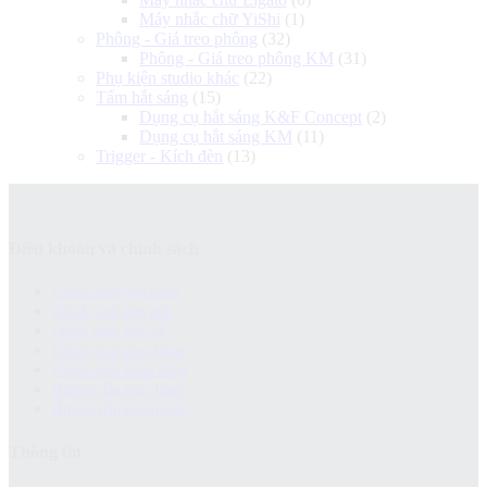
Máy nhắc chữ YiShi
(1)
Phông - Giá treo phông
(32)
Phông - Giá treo phông KM
(31)
Phụ kiện studio khác
(22)
Tấm hắt sáng
(15)
Dụng cụ hắt sáng K&F Concept
(2)
Dụng cụ hắt sáng KM
(11)
Trigger - Kích đèn
(13)
Điều khoản và chính sách
Chính sách bảo hành
Chính sách bảo mật
Chính sách đổi trả
Chính sách giao hàng
Chinh sách kiểm hàng
Hướng dẫn mua hàng
Hướng dẫn thanh toán
Thông tin