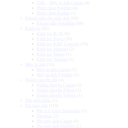
Giấy - Mực in ảnh Canon
(4)
Phim chụp Fujifilm
(6)
Phim chụp Kodak
(1)
Khung gắn cho máy ảnh
(68)
Khung gắn SmallRig
(68)
Kính lọc
(82)
Kính lọc B+W
(8)
Kính lọc Hoya
(39)
Kính lọc K&F Concept
(30)
Kính lọc Marumi
(2)
Kính lọc Sigma
(1)
Kính lọc Tamron
(1)
Máy in ảnh
(10)
Máy in ảnh Canon
(5)
Máy in ảnh Fujifilm
(5)
Ngàm chuyển đổi
(4)
Ngàm chuyển Canon
(2)
Ngàm chuyển Nikon
(1)
Ngàm chuyển Viltrox
(1)
Phụ kiện khác
(1)
Pin máy ảnh
(119)
Pin AA AAA Panasonic
(5)
Pin khác
(2)
Pin máy ảnh Canon
(6)
Pin máy ảnh Fujifilm
(2)