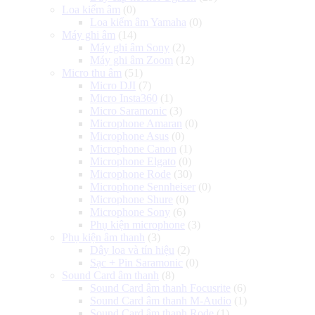
Loa kiểm âm
(0)
Loa kiểm âm Yamaha
(0)
Máy ghi âm
(14)
Máy ghi âm Sony
(2)
Máy ghi âm Zoom
(12)
Micro thu âm
(51)
Micro DJI
(7)
Micro Insta360
(1)
Micro Saramonic
(3)
Microphone Amaran
(0)
Microphone Asus
(0)
Microphone Canon
(1)
Microphone Elgato
(0)
Microphone Rode
(30)
Microphone Sennheiser
(0)
Microphone Shure
(0)
Microphone Sony
(6)
Phụ kiện microphone
(3)
Phụ kiện âm thanh
(3)
Dây loa và tín hiệu
(2)
Sạc + Pin Saramonic
(0)
Sound Card âm thanh
(8)
Sound Card âm thanh Focusrite
(6)
Sound Card âm thanh M-Audio
(1)
Sound Card âm thanh Rode
(1)