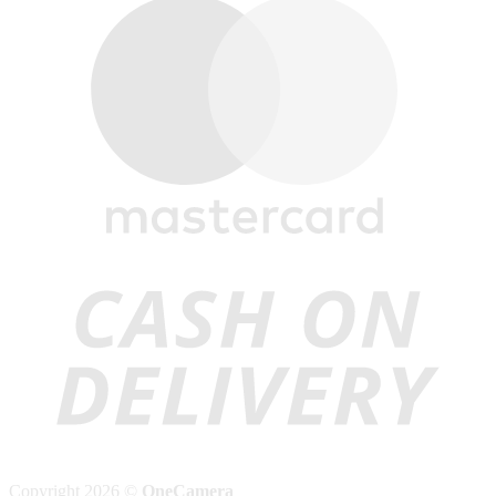
M
C
D
Copyright 2026 ©
OneCamera