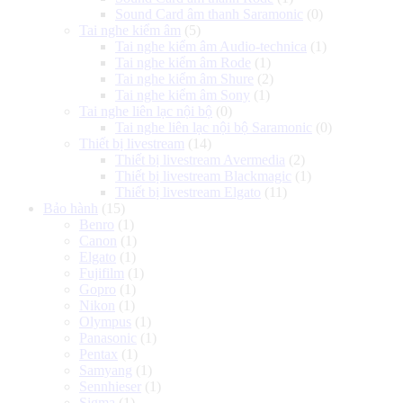
Sound Card âm thanh Saramonic
(0)
Tai nghe kiểm âm
(5)
Tai nghe kiểm âm Audio-technica
(1)
Tai nghe kiểm âm Rode
(1)
Tai nghe kiểm âm Shure
(2)
Tai nghe kiểm âm Sony
(1)
Tai nghe liên lạc nội bộ
(0)
Tai nghe liên lạc nội bộ Saramonic
(0)
Thiết bị livestream
(14)
Thiết bị livestream Avermedia
(2)
Thiết bị livestream Blackmagic
(1)
Thiết bị livestream Elgato
(11)
Bảo hành
(15)
Benro
(1)
Canon
(1)
Elgato
(1)
Fujifilm
(1)
Gopro
(1)
Nikon
(1)
Olympus
(1)
Panasonic
(1)
Pentax
(1)
Samyang
(1)
Sennhieser
(1)
Sigma
(1)