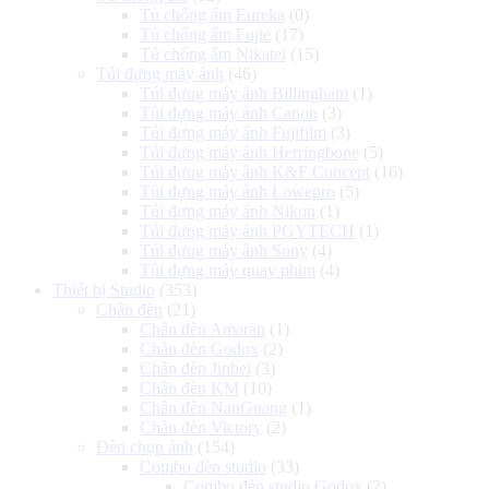
Tủ chống ẩm Eureka
(0)
Tủ chống ẩm Fujie
(17)
Tủ chống ẩm Nikatei
(15)
Túi đựng máy ảnh
(46)
Túi đựng máy ảnh Billingham
(1)
Túi đựng máy ảnh Canon
(3)
Túi đựng máy ảnh Fujifilm
(3)
Túi đựng máy ảnh Herringbone
(5)
Túi đựng máy ảnh K&F Concept
(16)
Túi đựng máy ảnh Lowepro
(5)
Túi đựng máy ảnh Nikon
(1)
Túi đựng máy ảnh PGYTECH
(1)
Túi đựng máy ảnh Sony
(4)
Túi đựng máy quay phim
(4)
Thiết bị Studio
(353)
Chân đèn
(21)
Chân đèn Amaran
(1)
Chân đèn Godox
(2)
Chân đèn Jinbei
(3)
Chân đèn KM
(10)
Chân đèn NanGuang
(1)
Chân đèn Victory
(2)
Đèn chụp ảnh
(154)
Combo đèn studio
(33)
Combo đèn studio Godox
(2)