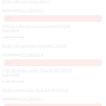
Bộ kit 2 đèn led Amaran 60d-S
Giá
Giá
14.500.000
₫
13.150.000
₫
gốc
hiện
-6%
là:
tại
14.500.000 ₫.
là:
13.150.000 ₫.
Xem nhanh
Combo đèn studio
Bộ kit 2 đèn led Godox Litemons LA150D
Giá
Giá
12.290.000
₫
11.500.000
₫
gốc
hiện
-5%
là:
tại
12.290.000 ₫.
là:
11.500.000 ₫.
Xem nhanh
Combo đèn studio
Bộ đèn Studio Godox Flash Kit MS300V-D
Giá
Giá
10.990.000
₫
10.390.000
₫
gốc
hiện