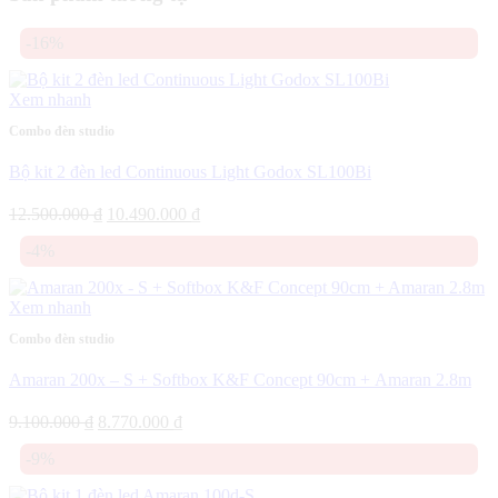
-16%
Xem nhanh
Combo đèn studio
Bộ kit 2 đèn led Continuous Light Godox SL100Bi
Giá
Giá
12.500.000
₫
10.490.000
₫
gốc
hiện
-4%
là:
tại
12.500.000 ₫.
là:
10.490.000 ₫.
Xem nhanh
Combo đèn studio
Amaran 200x – S + Softbox K&F Concept 90cm + Amaran 2.8m
Giá
Giá
9.100.000
₫
8.770.000
₫
gốc
hiện
-9%
là:
tại
9.100.000 ₫.
là: