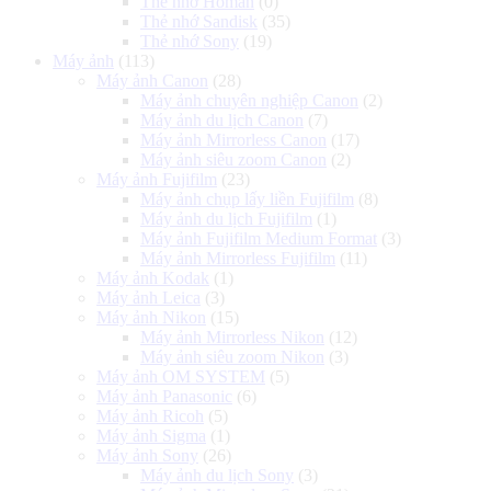
Thẻ nhớ Homan
(0)
Thẻ nhớ Sandisk
(35)
Thẻ nhớ Sony
(19)
Máy ảnh
(113)
Máy ảnh Canon
(28)
Máy ảnh chuyên nghiệp Canon
(2)
Máy ảnh du lịch Canon
(7)
Máy ảnh Mirrorless Canon
(17)
Máy ảnh siêu zoom Canon
(2)
Máy ảnh Fujifilm
(23)
Máy ảnh chụp lấy liền Fujifilm
(8)
Máy ảnh du lịch Fujifilm
(1)
Máy ảnh Fujifilm Medium Format
(3)
Máy ảnh Mirrorless Fujifilm
(11)
Máy ảnh Kodak
(1)
Máy ảnh Leica
(3)
Máy ảnh Nikon
(15)
Máy ảnh Mirrorless Nikon
(12)
Máy ảnh siêu zoom Nikon
(3)
Máy ảnh OM SYSTEM
(5)
Máy ảnh Panasonic
(6)
Máy ảnh Ricoh
(5)
Máy ảnh Sigma
(1)
Máy ảnh Sony
(26)
Máy ảnh du lịch Sony
(3)