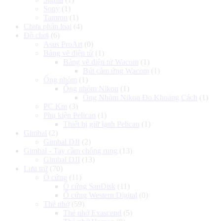
Sony
(1)
Tamron
(1)
Chưa phân loại
(4)
Đồ chơi
(6)
Asus ProArt
(0)
Bảng vẽ điện tử
(1)
Bảng vẽ điện tử Wacom
(1)
Bút cảm ứng Wacom
(1)
Ống nhòm
(1)
Ống nhòm Nikon
(1)
Ống Nhòm Nikon Đo Khoảng Cách
(1)
PC Km
(3)
Phụ kiện Pelican
(1)
Thiết bị giữ lạnh Pelican
(1)
Gimbal
(2)
Gimbal DJI
(2)
Gimbal - Tay cầm chống rung
(13)
Gimbal DJI
(13)
Lưu trữ
(70)
Ổ cứng
(11)
Ổ cứng SanDisk
(11)
Ổ cứng Western Digital
(0)
Thẻ nhớ
(59)
Thẻ nhớ Exascend
(5)