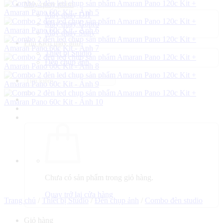
Máy quay phim
Máy quay DJI
Máy quay Gopro
Máy quay Sony
Phụ kiện máy ảnh
Thiết bị Studio
Đèn chụp ảnh
Tìm
kiếm:
Chưa có sản phẩm trong giỏ hàng.
Quay trở lại cửa hàng
Trang chủ
/
Thiết bị Studio
/
Đèn chụp ảnh
/
Combo đèn studio
Giỏ hàng