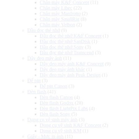
Chân máy K&F Concept
(11)
Chân máy Libec
(22)
Chân máy Manfrotto
(2)
Chân máy SmallRig
(8)
Chân máy Velbon
(2)
Đầu đọc thẻ nhớ
(9)
Đầu đọc thẻ nhớ K&F Concept
(1)
Đầu đọc thẻ nhớ SanDisk
(1)
Đầu đọc thẻ nhớ Sony
(3)
Đầu đọc thẻ nhớ Transcend
(3)
Dây đeo máy ảnh
(11)
Dây đeo máy ảnh K&F Concept
(9)
Dây đeo máy ảnh khác
(1)
Dây đeo máy ảnh Peak Design
(1)
Đế pin
(3)
Đế pin Canon
(3)
Đèn flash
(41)
Đèn flash Canon
(4)
Đèn flash Godox
(28)
Đèn flash LightPix Labs
(4)
Đèn flash Sony
(5)
Dụng cụ vệ sinh máy ảnh
(3)
Dụng cụ vệ sinh K&F Concept
(2)
Dụng cụ vệ sinh KM
(1)
Giấy - Mực in ảnh
(11)