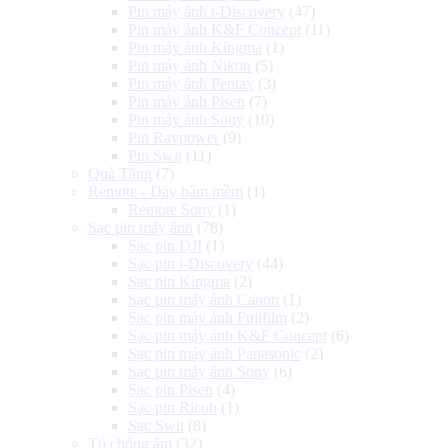
Pin máy ảnh i-Discovery
(47)
Pin máy ảnh K&F Concept
(11)
Pin máy ảnh Kingma
(1)
Pin máy ảnh Nikon
(5)
Pin máy ảnh Pentax
(3)
Pin máy ảnh Pisen
(7)
Pin máy ảnh Sony
(10)
Pin Ravpower
(9)
Pin Swit
(11)
Quà Tặng
(7)
Remote - Dây bấm mềm
(1)
Remote Sony
(1)
Sạc pin máy ảnh
(78)
Sạc pin DJI
(1)
Sạc pin i-Discovery
(44)
Sạc pin Kingma
(2)
Sạc pin máy ảnh Canon
(1)
Sạc pin máy ảnh Fujifilm
(2)
Sạc pin máy ảnh K&F Concept
(6)
Sạc pin máy ảnh Panasonic
(2)
Sạc pin máy ảnh Sony
(6)
Sạc pin Pisen
(4)
Sạc pin Ricoh
(1)
Sạc Swit
(8)
Tủ chống ẩm
(32)