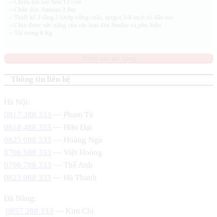
– Chiều dài tay Arm 127cm
– Chân đèn Amaran 2.8m
– Thiết kế 3 tầng 2 khớp vững chắc, spigot 5/8 inch có đầu ren
– Chịu được sức nặng của các loại đèn Studio và phụ kiện
– Tải trọng 8 Kg
Thêm vào giỏ hàng
Thông tin liên hệ
Hà Nội:
0817 388 333
— Phạm Tú
0818 488 333
— Hữu Đạt
0825 088 333
— Hoàng Nga
0706 588 333
— Việt Hoàng
0706 788 333
— Thế Anh
0823 088 333
— Hà Thanh
Đà Nẵng:
0857 288 333
— Kim Chi