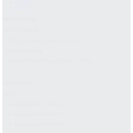
Giới thiệu
Liên hệ
Địa chỉ cửa hàng
Chi nhánh
Hà Nội:
151 Đặng Tiến Đông, Đống Đa, Hà Nội
Chi nhánh
Đà Nẵng:
52 Nguyễn Thị Minh Khai, Hải Châu, Đà Nẵng
Liên hệ nhanh
Hà Nội:
Phạm Tú:
0817 388 333
Hữu Đạt:
0818 488 333
Hoàng Nga:
0825 088 333