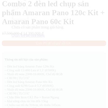
Combo 2 đèn led chụp sản
phẩm Amaran Pano 120c Kit +
Amaran Pano 60c Kit
Chưa có sản phẩm trong giỏ hàng.
Giá
Giá
17.590.000
₫
14.390.000
₫
Quay trở lại cửa hàng
gốc
hiện
là:
tại
Liên Hệ để có giá tốt hơn.
17.590.000 ₫.
là:
14.390.000 ₫.
Thông tin nổi bật của sản phẩm:
– Đèn led bảng Amaran Pano 120c Kit
– Công suất 13.490 Lux ở 3,3′ (6500K)
– Nhiệt độ màu 2300-10.000K; Chế độ RGB
– CRI 96 | TLCI 97
– Đèn led bảng Amaran Pano 60c Kit
– Công suất 6290 Lux ở 3,3′ (6500K)
– Nhiệt độ màu 2300-10.000K; Chế độ RGB
– CRI 96 | TLCI 97
– Chân Đèn Inox CK1 Pro + Boom Ngang
– Khả năng chịu tải lên đến 15kg
– Chiều cao tối đa 310cm, tối thiểu 145cm