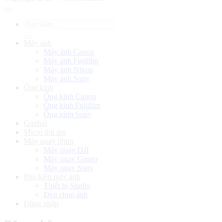
Tìm
kiếm:
Máy ảnh
Máy ảnh Canon
Máy ảnh Fujifilm
Máy ảnh Nikon
Máy ảnh Sony
Ống kính
Ống kính Canon
Ống kính Fujifilm
Ống kính Sony
Gimbal
Micro thu âm
Máy quay phim
Máy quay DJI
Máy quay Gopro
Máy quay Sony
Phụ kiện máy ảnh
Thiết bị Studio
Đèn chụp ảnh
Đăng nhập