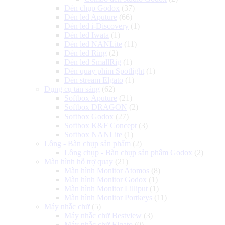
Đèn chụp Godox
(37)
Đèn led Aputure
(66)
Đèn led i-Discovery
(1)
Đèn led Iwata
(1)
Đèn led NANLite
(11)
Đèn led Ring
(2)
Đèn led SmallRig
(1)
Đèn quay phim Spotlight
(1)
Đèn stream Elgato
(1)
Dụng cụ tản sáng
(62)
Softbox Aputure
(21)
Softbox DRAGON
(2)
Softbox Godox
(27)
Softbox K&F Concept
(3)
Softbox NANLite
(1)
Lồng - Bàn chụp sản phẩm
(2)
Lồng chụp - Bàn chụp sản phẩm Godox
(2)
Màn hình hỗ trợ quay
(21)
Màn hình Monitor Atomos
(8)
Màn hình Monitor Godox
(1)
Màn hình Monitor Lilliput
(1)
Màn hình Monitor Portkeys
(11)
Máy nhắc chữ
(5)
Máy nhắc chữ Bestview
(3)
Máy nhắc chữ Elgato
(0)