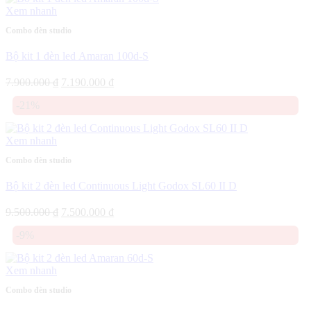
8.770.000 ₫.
Xem nhanh
Combo đèn studio
Bộ kit 1 đèn led Amaran 100d-S
Giá
Giá
7.900.000
₫
7.190.000
₫
gốc
hiện
-21%
là:
tại
7.900.000 ₫.
là:
7.190.000 ₫.
Xem nhanh
Combo đèn studio
Bộ kit 2 đèn led Continuous Light Godox SL60 II D
Giá
Giá
9.500.000
₫
7.500.000
₫
gốc
hiện
-9%
là:
tại
9.500.000 ₫.
là:
7.500.000 ₫.
Xem nhanh
Combo đèn studio