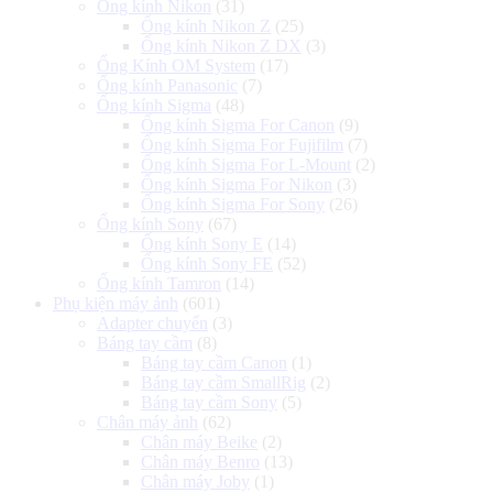
Ống kính Nikon
(31)
Ống kính Nikon Z
(25)
Ống kính Nikon Z DX
(3)
Ống Kính OM System
(17)
Ống kính Panasonic
(7)
Ống kính Sigma
(48)
Ống kính Sigma For Canon
(9)
Ống kính Sigma For Fujifilm
(7)
Ống kính Sigma For L-Mount
(2)
Ống kính Sigma For Nikon
(3)
Ống kính Sigma For Sony
(26)
Ống kính Sony
(67)
Ống kính Sony E
(14)
Ống kính Sony FE
(52)
Ống kính Tamron
(14)
Phụ kiện máy ảnh
(601)
Adapter chuyển
(3)
Báng tay cầm
(8)
Báng tay cầm Canon
(1)
Báng tay cầm SmallRig
(2)
Báng tay cầm Sony
(5)
Chân máy ảnh
(62)
Chân máy Beike
(2)
Chân máy Benro
(13)
Chân máy Joby
(1)