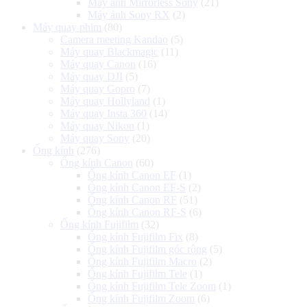
Máy ảnh Mirrorless Sony
(21)
Máy ảnh Sony RX
(2)
Máy quay phim
(80)
Camera meeting Kandao
(5)
Máy quay Blackmagic
(11)
Máy quay Canon
(16)
Máy quay DJI
(5)
Máy quay Gopro
(7)
Máy quay Hollyland
(1)
Máy quay Insta 360
(14)
Máy quay Nikon
(1)
Máy quay Sony
(20)
Ống kính
(276)
Ống kính Canon
(60)
Ống kính Canon EF
(1)
Ống kính Canon EF-S
(2)
Ống kính Canon RF
(51)
Ống kính Canon RF-S
(6)
Ống kính Fujifilm
(32)
Ống kính Fujifilm Fix
(8)
Ống kính Fujifilm góc rộng
(5)
Ống kính Fujifilm Macro
(2)
Ống kính Fujifilm Tele
(1)
Ống kính Fujifilm Tele Zoom
(1)
Ống kính Fujifilm Zoom
(6)