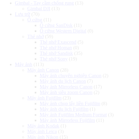
Gimbal - Tay cầm chống rung
(13)
Gimbal DJI
(13)
Lưu trữ
(70)
Ổ cứng
(11)
Ổ cứng SanDisk
(11)
Ổ cứng Western Digital
(0)
Thẻ nhớ
(59)
Thẻ nhớ Exascend
(5)
Thẻ nhớ Homan
(0)
Thẻ nhớ Sandisk
(35)
Thẻ nhớ Sony
(19)
Máy ảnh
(113)
Máy ảnh Canon
(28)
Máy ảnh chuyên nghiệp Canon
(2)
Máy ảnh du lịch Canon
(7)
Máy ảnh Mirrorless Canon
(17)
Máy ảnh siêu zoom Canon
(2)
Máy ảnh Fujifilm
(23)
Máy ảnh chụp lấy liền Fujifilm
(8)
Máy ảnh du lịch Fujifilm
(1)
Máy ảnh Fujifilm Medium Format
(3)
Máy ảnh Mirrorless Fujifilm
(11)
Máy ảnh Kodak
(1)
Máy ảnh Leica
(3)
Máy ảnh Nikon
(15)