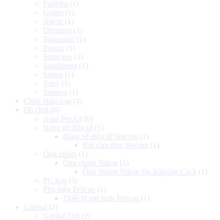
Fujifilm
(1)
Gopro
(1)
Nikon
(1)
Olympus
(1)
Panasonic
(1)
Pentax
(1)
Samyang
(1)
Sennhieser
(1)
Sigma
(1)
Sony
(1)
Tamron
(1)
Chưa phân loại
(4)
Đồ chơi
(6)
Asus ProArt
(0)
Bảng vẽ điện tử
(1)
Bảng vẽ điện tử Wacom
(1)
Bút cảm ứng Wacom
(1)
Ống nhòm
(1)
Ống nhòm Nikon
(1)
Ống Nhòm Nikon Đo Khoảng Cách
(1)
PC Km
(3)
Phụ kiện Pelican
(1)
Thiết bị giữ lạnh Pelican
(1)
Gimbal
(2)
Gimbal DJI
(2)