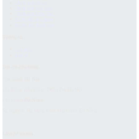
Chính sách đổi trả
Chính sách giao hàng
Chinh sách kiểm hàng
Hướng dẫn mua hàng
Hướng dẫn thanh toán
Thông tin
Giới thiệu
Liên hệ
Địa chỉ cửa hàng
Chi nhánh
Hà Nội:
151 Đặng Tiến Đông, Đống Đa, Hà Nội
Chi nhánh
Đà Nẵng:
52 Nguyễn Thị Minh Khai, Hải Châu, Đà Nẵng
Liên hệ nhanh