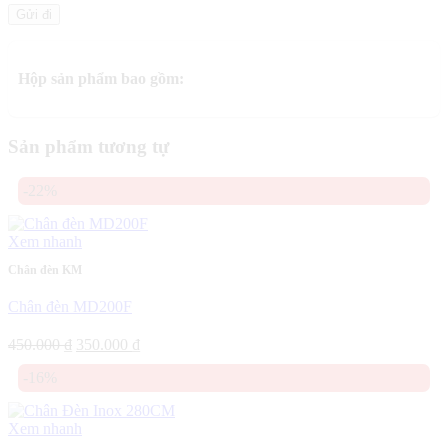
Hộp sản phẩm bao gồm:
Sản phẩm tương tự
-22%
Xem nhanh
Chân đèn KM
Chân đèn MD200F
Giá
Giá
450.000
₫
350.000
₫
gốc
hiện
-16%
là:
tại
450.000 ₫.
là:
350.000 ₫.
Xem nhanh