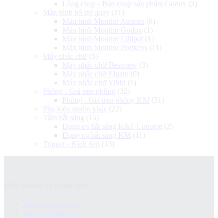
Lồng chụp - Bàn chụp sản phẩm Godox
(2)
Màn hình hỗ trợ quay
(21)
Màn hình Monitor Atomos
(8)
Màn hình Monitor Godox
(1)
Màn hình Monitor Lilliput
(1)
Màn hình Monitor Portkeys
(11)
Máy nhắc chữ
(5)
Máy nhắc chữ Bestview
(3)
Máy nhắc chữ Elgato
(0)
Máy nhắc chữ YiShi
(1)
Phông - Giá treo phông
(32)
Phông - Giá treo phông KM
(31)
Phụ kiện studio khác
(22)
Tấm hắt sáng
(15)
Dụng cụ hắt sáng K&F Concept
(2)
Dụng cụ hắt sáng KM
(11)
Trigger - Kích đèn
(13)
Điều khoản và chính sách
Chính sách bảo hành
Chính sách bảo mật