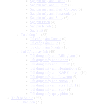
Sạc pin máy ảnh Canon
(1)
Sạc pin máy ảnh Fujifilm
(2)
Sạc pin máy ảnh K&F Concept
(6)
Sạc pin máy ảnh Panasonic
(2)
Sạc pin máy ảnh Sony
(6)
Sạc pin Pisen
(4)
Sạc pin Ricoh
(1)
Sạc Swit
(8)
Tủ chống ẩm
(32)
Tủ chống ẩm Eureka
(0)
Tủ chống ẩm Fujie
(17)
Tủ chống ẩm Nikatei
(15)
Túi đựng máy ảnh
(46)
Túi đựng máy ảnh Billingham
(1)
Túi đựng máy ảnh Canon
(3)
Túi đựng máy ảnh Fujifilm
(3)
Túi đựng máy ảnh Herringbone
(5)
Túi đựng máy ảnh K&F Concept
(16)
Túi đựng máy ảnh Lowepro
(5)
Túi đựng máy ảnh Nikon
(1)
Túi đựng máy ảnh PGYTECH
(1)
Túi đựng máy ảnh Sony
(4)
Túi đựng máy quay phim
(4)
Thiết bị Studio
(353)
Chân đèn
(21)