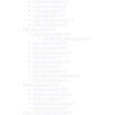
Chân đèn Amaran
(1)
Chân đèn Godox
(2)
Chân đèn Jinbei
(3)
Chân đèn KM
(10)
Chân đèn NanGuang
(1)
Chân đèn Victory
(2)
Đèn chụp ảnh
(154)
Combo đèn studio
(33)
Combo đèn studio Godox
(2)
Đèn chụp Godox
(37)
Đèn led Aputure
(66)
Đèn led i-Discovery
(1)
Đèn led Iwata
(1)
Đèn led NANLite
(11)
Đèn led Ring
(2)
Đèn led SmallRig
(1)
Đèn quay phim Spotlight
(1)
Đèn stream Elgato
(1)
Dụng cụ tản sáng
(62)
Softbox Aputure
(21)
Softbox DRAGON
(2)
Softbox Godox
(27)
Softbox K&F Concept
(3)
Softbox NANLite
(1)
Lồng - Bàn chụp sản phẩm
(2)