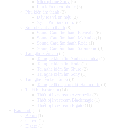
Microphone Sony
(6)
Phụ kiện microphone
(3)
Phụ kiện âm thanh
(3)
Dây loa và tín hiệu
(2)
Sạc + Pin Saramonic
(0)
Sound Card âm thanh
(8)
Sound Card âm thanh Focusrite
(6)
Sound Card âm thanh M-Audio
(1)
Sound Card âm thanh Rode
(1)
Sound Card âm thanh Saramonic
(0)
Tai nghe kiểm âm
(5)
Tai nghe kiểm âm Audio-technica
(1)
Tai nghe kiểm âm Rode
(1)
Tai nghe kiểm âm Shure
(2)
Tai nghe kiểm âm Sony
(1)
Tai nghe liên lạc nội bộ
(0)
Tai nghe liên lạc nội bộ Saramonic
(0)
Thiết bị livestream
(14)
Thiết bị livestream Avermedia
(2)
Thiết bị livestream Blackmagic
(1)
Thiết bị livestream Elgato
(11)
Bảo hành
(15)
Benro
(1)
Canon
(1)
Elgato
(1)