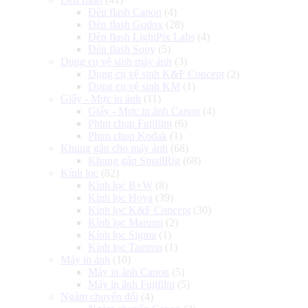
Đèn flash Canon
(4)
Đèn flash Godox
(28)
Đèn flash LightPix Labs
(4)
Đèn flash Sony
(5)
Dụng cụ vệ sinh máy ảnh
(3)
Dụng cụ vệ sinh K&F Concept
(2)
Dụng cụ vệ sinh KM
(1)
Giấy - Mực in ảnh
(11)
Giấy - Mực in ảnh Canon
(4)
Phim chụp Fujifilm
(6)
Phim chụp Kodak
(1)
Khung gắn cho máy ảnh
(68)
Khung gắn SmallRig
(68)
Kính lọc
(82)
Kính lọc B+W
(8)
Kính lọc Hoya
(39)
Kính lọc K&F Concept
(30)
Kính lọc Marumi
(2)
Kính lọc Sigma
(1)
Kính lọc Tamron
(1)
Máy in ảnh
(10)
Máy in ảnh Canon
(5)
Máy in ảnh Fujifilm
(5)
Ngàm chuyển đổi
(4)