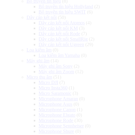
Bộ truyền tín hiệu
(8)
Bộ truyền tín hiệu Hollyland
(2)
Bộ truyền tín hiệu SWIT
(6)
Dây cáp kết nối
(50)
Dây cáp kết nối Atomos
(4)
Dây cáp kết nối KM
(3)
Dây cáp kết nối Rode
(7)
Dây cáp kết nối SmallRig
(2)
Dây cáp kết nối Ugreen
(29)
Loa kiểm âm
(0)
Loa kiểm âm Yamaha
(0)
Máy ghi âm
(14)
Máy ghi âm Sony
(2)
Máy ghi âm Zoom
(12)
Micro thu âm
(51)
Micro DJI
(7)
Micro Insta360
(1)
Micro Saramonic
(3)
Microphone Amaran
(0)
Microphone Asus
(0)
Microphone Canon
(1)
Microphone Elgato
(0)
Microphone Rode
(30)
Microphone Sennheiser
(0)
Microphone Shure
(0)