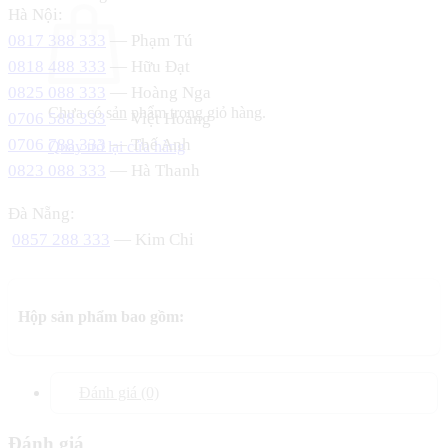
Hà Nội:
0817 388 333
— Phạm Tú
0818 488 333
— Hữu Đạt
0825 088 333
— Hoàng Nga
Chưa có sản phẩm trong giỏ hàng.
0706 588 333
— Việt Hoàng
0706 788 333
— Thế Anh
Quay trở lại cửa hàng
0823 088 333
— Hà Thanh
Đà Nẵng:
0857 288 333
— Kim Chi
Hộp sản phẩm bao gồm:
Đánh giá (0)
Đánh giá