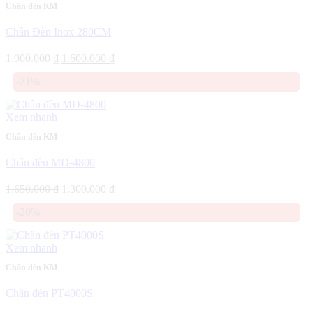
Chân đèn KM
Chân Đèn Inox 280CM
Giá
Giá
1.900.000
₫
1.600.000
₫
gốc
hiện
-21%
là:
tại
1.900.000 ₫.
là:
1.600.000 ₫.
Xem nhanh
Chân đèn KM
Chân đèn MD-4800
Giá
Giá
1.650.000
₫
1.300.000
₫
gốc
hiện
-20%
là:
tại
1.650.000 ₫.
là:
1.300.000 ₫.
Xem nhanh
Chân đèn KM
Chân đèn PT4000S