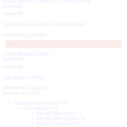
990.000 ₫.
Xem nhanh
Chân đèn KM
Chân Đèn Inox C stand CK3 và Boom Ngang
Giá
Giá
2.990.000
₫
2.550.000
₫
gốc
hiện
-32%
là:
tại
2.990.000 ₫.
là:
2.550.000 ₫.
Xem nhanh
Chân đèn KM
Chân đèn Inox 240CM
Giá
Giá
1.890.000
₫
1.290.000
₫
gốc
hiện
Danh mục sản phẩm
là:
tại
Âm thanh & livestream
(159)
1.890.000 ₫.
là:
Bàn trộn Mixer
(6)
1.290.000 ₫.
Bàn trộn Mixer Rode
(5)
Bàn trộn Mixer Yamaha
(0)
Bàn trộn Mixer Zoom
(1)