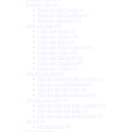
Báng tay cầm
(8)
Báng tay cầm Canon
(1)
Báng tay cầm SmallRig
(2)
Báng tay cầm Sony
(5)
Chân máy ảnh
(62)
Chân máy Beike
(2)
Chân máy Benro
(13)
Chân máy Joby
(1)
Chân máy K&F Concept
(11)
Chân máy Libec
(22)
Chân máy Manfrotto
(2)
Chân máy SmallRig
(8)
Chân máy Velbon
(2)
Đầu đọc thẻ nhớ
(9)
Đầu đọc thẻ nhớ K&F Concept
(1)
Đầu đọc thẻ nhớ SanDisk
(1)
Đầu đọc thẻ nhớ Sony
(3)
Đầu đọc thẻ nhớ Transcend
(3)
Dây đeo máy ảnh
(11)
Dây đeo máy ảnh K&F Concept
(9)
Dây đeo máy ảnh khác
(1)
Dây đeo máy ảnh Peak Design
(1)
Đế pin
(3)
Đế pin Canon
(3)
Đèn flash
(41)