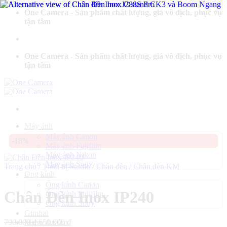
Bỏ
One Camera - Sản phẩm chất lượng, giá vô địch, phục vụ
qua
tận tâm
nội
dung
One Camera - Sản phẩm chất lượng, giá vô địch, phục vụ
tận tâm
Máy ảnh
Máy ảnh Canon
-18%
Máy ảnh Fujifilm
Máy ảnh Nikon
Máy ảnh Sony
Trang chủ
/
Thiết bị Studio
/
Chân đèn
/
Chân đèn KM
Ống kính
Ống kính Canon
Chân Đèn Inox IP240
Ống kính Fujifilm
Ống kính Sony
Gimbal
Giá
Giá
790.000
₫
650.000
₫
Micro thu âm