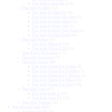
Ống kính Canon RF-S
(6)
Ống kính Fujifilm
(32)
Ống kính Fujifilm Fix
(8)
Ống kính Fujifilm góc rộng
(5)
Ống kính Fujifilm Macro
(2)
Ống kính Fujifilm Tele
(1)
Ống kính Fujifilm Tele Zoom
(1)
Ống kính Fujifilm Zoom
(6)
Ống kính Nikon
(31)
Ống kính Nikon Z
(25)
Ống kính Nikon Z DX
(3)
Ống Kính OM System
(17)
Ống kính Panasonic
(7)
Ống kính Sigma
(48)
Ống kính Sigma For Canon
(9)
Ống kính Sigma For Fujifilm
(7)
Ống kính Sigma For L-Mount
(2)
Ống kính Sigma For Nikon
(3)
Ống kính Sigma For Sony
(26)
Ống kính Sony
(67)
Ống kính Sony E
(14)
Ống kính Sony FE
(52)
Ống kính Tamron
(14)
Phụ kiện máy ảnh
(601)
Adapter chuyển
(3)