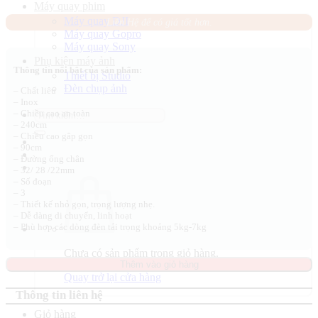
gốc
hiện
Máy quay phim
là:
tại
Máy quay DJI
Liên Hệ để có giá tốt hơn.
790.000 ₫.
là:
Máy quay Gopro
650.000 ₫.
Máy quay Sony
Phụ kiện máy ảnh
Thông tin nổi bật của sản phẩm:
Thiết bị Studio
Đèn chụp ảnh
– Chất liêu
– Inox
Tìm
– Chiều cao an toàn
– 240cm
kiếm:
– Chiều cao gâp gọn
– 90cm
– Đường ống chân
– 32/ 28 /22mm
– Số đoạn
– 3
– Thiết kế nhỏ gọn, trọng lượng nhẹ.
– Dễ dàng di chuyển, linh hoạt
– Phù hợp các dòng đèn tải trọng khoảng 5kg-7kg
Chưa có sản phẩm trong giỏ hàng.
Thêm vào giỏ hàng
Quay trở lại cửa hàng
Thông tin liên hệ
Giỏ hàng