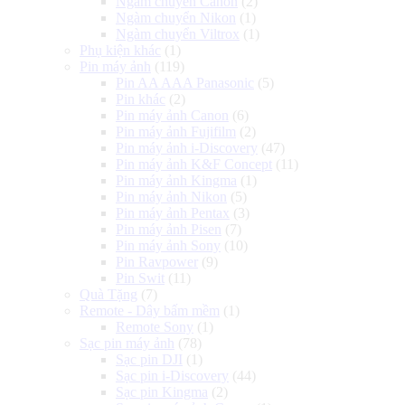
Ngàm chuyển Canon
(2)
Ngàm chuyển Nikon
(1)
Ngàm chuyển Viltrox
(1)
Phụ kiện khác
(1)
Pin máy ảnh
(119)
Pin AA AAA Panasonic
(5)
Pin khác
(2)
Pin máy ảnh Canon
(6)
Pin máy ảnh Fujifilm
(2)
Pin máy ảnh i-Discovery
(47)
Pin máy ảnh K&F Concept
(11)
Pin máy ảnh Kingma
(1)
Pin máy ảnh Nikon
(5)
Pin máy ảnh Pentax
(3)
Pin máy ảnh Pisen
(7)
Pin máy ảnh Sony
(10)
Pin Ravpower
(9)
Pin Swit
(11)
Quà Tặng
(7)
Remote - Dây bấm mềm
(1)
Remote Sony
(1)
Sạc pin máy ảnh
(78)
Sạc pin DJI
(1)
Sạc pin i-Discovery
(44)
Sạc pin Kingma
(2)