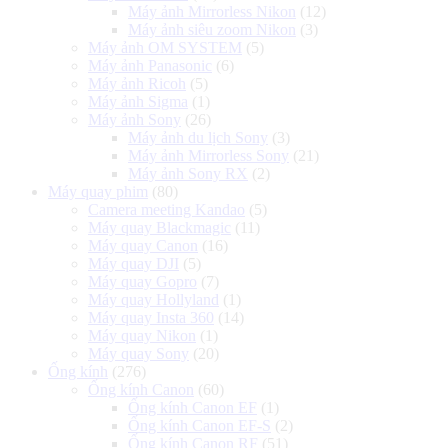
Máy ảnh Mirrorless Nikon
(12)
Máy ảnh siêu zoom Nikon
(3)
Máy ảnh OM SYSTEM
(5)
Máy ảnh Panasonic
(6)
Máy ảnh Ricoh
(5)
Máy ảnh Sigma
(1)
Máy ảnh Sony
(26)
Máy ảnh du lịch Sony
(3)
Máy ảnh Mirrorless Sony
(21)
Máy ảnh Sony RX
(2)
Máy quay phim
(80)
Camera meeting Kandao
(5)
Máy quay Blackmagic
(11)
Máy quay Canon
(16)
Máy quay DJI
(5)
Máy quay Gopro
(7)
Máy quay Hollyland
(1)
Máy quay Insta 360
(14)
Máy quay Nikon
(1)
Máy quay Sony
(20)
Ống kính
(276)
Ống kính Canon
(60)
Ống kính Canon EF
(1)
Ống kính Canon EF-S
(2)
Ống kính Canon RF
(51)