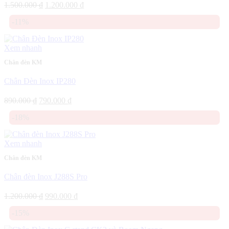
Giá
Giá
1.500.000
₫
1.200.000
₫
gốc
hiện
-11%
là:
tại
1.500.000 ₫.
là:
1.200.000 ₫.
Xem nhanh
Chân đèn KM
Chân Đèn Inox IP280
Giá
Giá
890.000
₫
790.000
₫
gốc
hiện
-18%
là:
tại
890.000 ₫.
là:
790.000 ₫.
Xem nhanh
Chân đèn KM
Chân đèn Inox J288S Pro
Giá
Giá
1.200.000
₫
990.000
₫
gốc
hiện
-15%
là:
tại
1.200.000 ₫.
là: