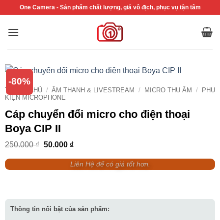
Bỏ
One Camera - Sản phẩm chất lượng, giá vô địch, phục vụ tận tâm
qua
nội
dung
-80%
TRANG CHỦ
/
ÂM THANH & LIVESTREAM
/
MICRO THU ÂM
/
PHỤ
KIỆN MICROPHONE
Cáp chuyển đổi micro cho điện thoại
Boya CIP II
Giá
Giá
250.000
₫
50.000
₫
gốc
hiện
là:
tại
Liên Hệ để có giá tốt hơn.
250.000 ₫.
là:
50.000 ₫.
Thông tin nổi bật của sản phẩm: