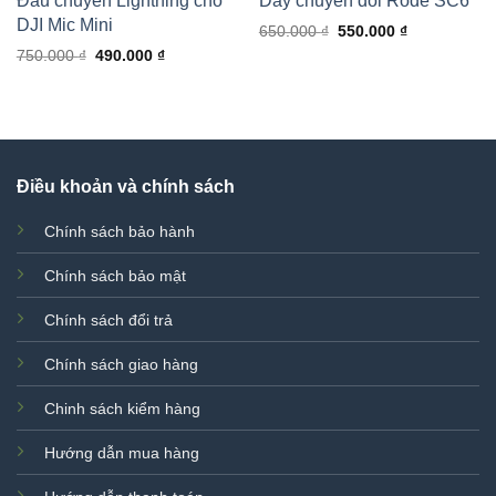
Đầu chuyển Lightning cho
Dây chuyển đổi Rode SC6
DJI Mic Mini
Giá
Giá
650.000
₫
550.000
₫
gốc
hiện
Giá
Giá
750.000
₫
490.000
₫
là:
tại
gốc
hiện
650.000 ₫.
là:
là:
tại
550.000 ₫.
750.000 ₫.
là:
490.000 ₫.
Điều khoản và chính sách
Chính sách bảo hành
Chính sách bảo mật
Chính sách đổi trả
Chính sách giao hàng
Chinh sách kiểm hàng
Hướng dẫn mua hàng