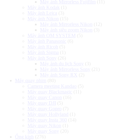
Máy ảnh Mirrorless Fujifilm
(11)
Máy ảnh Kodak
(1)
Máy ảnh Leica
(3)
Máy ảnh Nikon
(15)
Máy ảnh Mirrorless Nikon
(12)
Máy ảnh siêu zoom Nikon
(3)
Máy ảnh OM SYSTEM
(5)
Máy ảnh Panasonic
(6)
Máy ảnh Ricoh
(5)
Máy ảnh Sigma
(1)
Máy ảnh Sony
(26)
Máy ảnh du lịch Sony
(3)
Máy ảnh Mirrorless Sony
(21)
Máy ảnh Sony RX
(2)
Máy quay phim
(80)
Camera meeting Kandao
(5)
Máy quay Blackmagic
(11)
Máy quay Canon
(16)
Máy quay DJI
(5)
Máy quay Gopro
(7)
Máy quay Hollyland
(1)
Máy quay Insta 360
(14)
Máy quay Nikon
(1)
Máy quay Sony
(20)
Ống kính
(276)