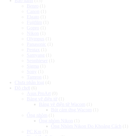
Bảo hành
(15)
Benro
(1)
Canon
(1)
Elgato
(1)
Fujifilm
(1)
Gopro
(1)
Nikon
(1)
Olympus
(1)
Panasonic
(1)
Pentax
(1)
Samyang
(1)
Sennhieser
(1)
Sigma
(1)
Sony
(1)
Tamron
(1)
Chưa phân loại
(4)
Đồ chơi
(6)
Asus ProArt
(0)
Bảng vẽ điện tử
(1)
Bảng vẽ điện tử Wacom
(1)
Bút cảm ứng Wacom
(1)
Ống nhòm
(1)
Ống nhòm Nikon
(1)
Ống Nhòm Nikon Đo Khoảng Cách
(1)
PC Km
(3)