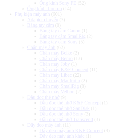
Ống kính Sony FE
(52)
Ống kính Tamron
(14)
Phụ kiện máy ảnh
(601)
Adapter chuyển
(3)
Báng tay cầm
(8)
Báng tay cầm Canon
(1)
Báng tay cầm SmallRig
(2)
Báng tay cầm Sony
(5)
Chân máy ảnh
(62)
Chân máy Beike
(2)
Chân máy Benro
(13)
Chân máy Joby
(1)
Chân máy K&F Concept
(11)
Chân máy Libec
(22)
Chân máy Manfrotto
(2)
Chân máy SmallRig
(8)
Chân máy Velbon
(2)
Đầu đọc thẻ nhớ
(9)
Đầu đọc thẻ nhớ K&F Concept
(1)
Đầu đọc thẻ nhớ SanDisk
(1)
Đầu đọc thẻ nhớ Sony
(3)
Đầu đọc thẻ nhớ Transcend
(3)
Dây đeo máy ảnh
(11)
Dây đeo máy ảnh K&F Concept
(9)
Dây đeo máy ảnh khác
(1)