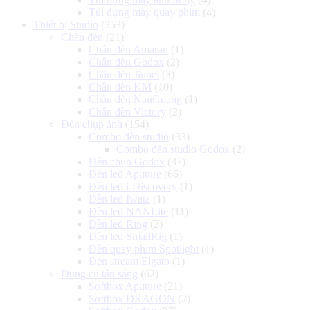
Túi đựng máy quay phim
(4)
Thiết bị Studio
(353)
Chân đèn
(21)
Chân đèn Amaran
(1)
Chân đèn Godox
(2)
Chân đèn Jinbei
(3)
Chân đèn KM
(10)
Chân đèn NanGuang
(1)
Chân đèn Victory
(2)
Đèn chụp ảnh
(154)
Combo đèn studio
(33)
Combo đèn studio Godox
(2)
Đèn chụp Godox
(37)
Đèn led Aputure
(66)
Đèn led i-Discovery
(1)
Đèn led Iwata
(1)
Đèn led NANLite
(11)
Đèn led Ring
(2)
Đèn led SmallRig
(1)
Đèn quay phim Spotlight
(1)
Đèn stream Elgato
(1)
Dụng cụ tản sáng
(62)
Softbox Aputure
(21)
Softbox DRAGON
(2)