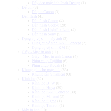
Dây đeo máy ảnh Peak Design
(1)
Đế pin
(3)
Đế pin Canon
(3)
Đèn flash
(41)
Đèn flash Canon
(4)
Đèn flash Godox
(28)
Đèn flash LightPix Labs
(4)
Đèn flash Sony
(5)
Dụng cụ vệ sinh máy ảnh
(3)
Dụng cụ vệ sinh K&F Concept
(2)
Dụng cụ vệ sinh KM
(1)
Giấy - Mực in ảnh
(11)
Giấy - Mực in ảnh Canon
(4)
Phim chụp Fujifilm
(6)
Phim chụp Kodak
(1)
Khung gắn cho máy ảnh
(68)
Khung gắn SmallRig
(68)
Kính lọc
(82)
Kính lọc B+W
(8)
Kính lọc Hoya
(39)
Kính lọc K&F Concept
(30)
Kính lọc Marumi
(2)
Kính lọc Sigma
(1)
Kính lọc Tamron
(1)
Máy in ảnh
(10)