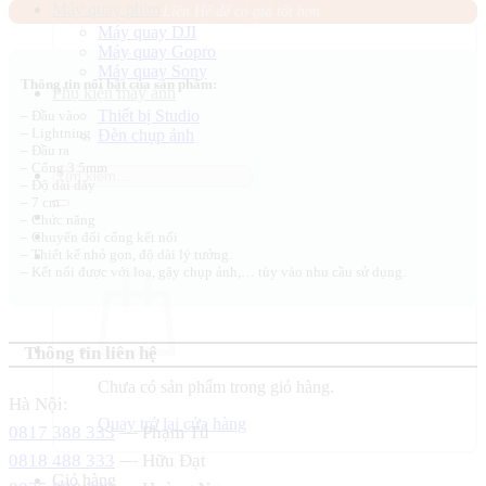
Máy quay phim
Liên Hệ để có giá tốt hơn.
Máy quay DJI
Máy quay Gopro
Máy quay Sony
Thông tin nổi bật của sản phẩm:
Phụ kiện máy ảnh
Thiết bị Studio
– Đầu vào
– Lightning
Đèn chụp ảnh
– Đầu ra
– Cổng 3.5mm
Tìm
– Độ dài dây
kiếm:
– 7 cm
– Chức năng
– Chuyển đổi cổng kết nối
– Thiết kế nhỏ gọn, độ dài lý tưởng.
– Kết nối được với loa, gậy chụp ảnh,… tùy vào nhu cầu sử dụng.
Thông tin liên hệ
Chưa có sản phẩm trong giỏ hàng.
Hà Nội:
Quay trở lại cửa hàng
0817 388 333
— Phạm Tú
0818 488 333
— Hữu Đạt
Giỏ hàng