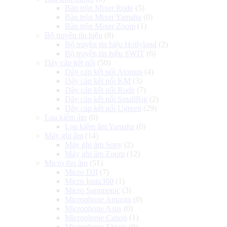
Bàn trộn Mixer Rode
(5)
Bàn trộn Mixer Yamaha
(0)
Bàn trộn Mixer Zoom
(1)
Bộ truyền tín hiệu
(8)
Bộ truyền tín hiệu Hollyland
(2)
Bộ truyền tín hiệu SWIT
(6)
Dây cáp kết nối
(50)
Dây cáp kết nối Atomos
(4)
Dây cáp kết nối KM
(3)
Dây cáp kết nối Rode
(7)
Dây cáp kết nối SmallRig
(2)
Dây cáp kết nối Ugreen
(29)
Loa kiểm âm
(0)
Loa kiểm âm Yamaha
(0)
Máy ghi âm
(14)
Máy ghi âm Sony
(2)
Máy ghi âm Zoom
(12)
Micro thu âm
(51)
Micro DJI
(7)
Micro Insta360
(1)
Micro Saramonic
(3)
Microphone Amaran
(0)
Microphone Asus
(0)
Microphone Canon
(1)
Microphone Elgato
(0)