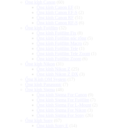
Ống kính Canon
(60)
Ống kính Canon EF
(1)
Ống kính Canon EF-S
(2)
Ống kính Canon RF
(51)
Ống kính Canon RF-S
(6)
Ống kính Fujifilm
(32)
Ống kính Fujifilm Fix
(8)
Ống kính Fujifilm góc rộng
(5)
Ống kính Fujifilm Macro
(2)
Ống kính Fujifilm Tele
(1)
Ống kính Fujifilm Tele Zoom
(1)
Ống kính Fujifilm Zoom
(6)
Ống kính Nikon
(31)
Ống kính Nikon Z
(25)
Ống kính Nikon Z DX
(3)
Ống Kính OM System
(17)
Ống kính Panasonic
(7)
Ống kính Sigma
(48)
Ống kính Sigma For Canon
(9)
Ống kính Sigma For Fujifilm
(7)
Ống kính Sigma For L-Mount
(2)
Ống kính Sigma For Nikon
(3)
Ống kính Sigma For Sony
(26)
Ống kính Sony
(67)
Ống kính Sony E
(14)