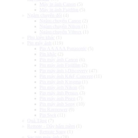
Máy in ảnh Canon
(5)
Máy in ảnh Fujifilm
(5)
Ngàm chuyển đổi
(4)
Ngàm chuyển Canon
(2)
Ngàm chuyển Nikon
(1)
Ngàm chuyển Viltrox
(1)
Phụ kiện khác
(1)
Pin máy ảnh
(119)
Pin AA AAA Panasonic
(5)
Pin khác
(2)
Pin máy ảnh Canon
(6)
Pin máy ảnh Fujifilm
(2)
Pin máy ảnh i-Discovery
(47)
Pin máy ảnh K&F Concept
(11)
Pin máy ảnh Kingma
(1)
Pin máy ảnh Nikon
(5)
Pin máy ảnh Pentax
(3)
Pin máy ảnh Pisen
(7)
Pin máy ảnh Sony
(10)
Pin Ravpower
(9)
Pin Swit
(11)
Quà Tặng
(7)
Remote - Dây bấm mềm
(1)
Remote Sony
(1)
Sạc pin máy ảnh
(78)