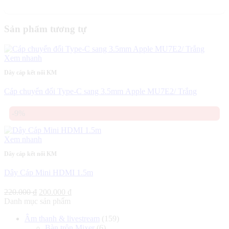
Sản phẩm tương tự
Xem nhanh
Dây cáp kết nối KM
Cáp chuyển đổi Type-C sang 3.5mm Apple MU7E2/ Trắng
-9%
Xem nhanh
Dây cáp kết nối KM
Dây Cáp Mini HDMI 1.5m
Giá
Giá
220.000
₫
200.000
₫
gốc
hiện
Danh mục sản phẩm
là:
tại
Âm thanh & livestream
(159)
220.000 ₫.
là:
Bàn trộn Mixer
(6)
200.000 ₫.