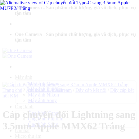
Bỏ
One Camera - Sản phẩm chất lượng, giá vô địch, phục vụ
qua
tận tâm
nội
dung
One Camera - Sản phẩm chất lượng, giá vô địch, phục vụ
tận tâm
Máy ảnh
Máy ảnh Canon
Máy ảnh Fujifilm
Trang chủ
/
Âm thanh & livestream
/
Dây cáp kết nối
/
Dây cáp kết
Máy ảnh Nikon
nối KM
Máy ảnh Sony
Ống kính
Cáp chuyển đổi Lightning sang
Ống kính Canon
Ống kính Fujifilm
3.5mm Apple MMX62 Trắng
Ống kính Sony
Gimbal
Micro thu âm