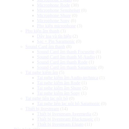
Microphone Rode
(30)
Microphone Sennheiser
(0)
Microphone Shure
(0)
Microphone Sony
(6)
Phụ kiện microphone
(3)
Phụ kiện âm thanh
(3)
Dây loa và tín hiệu
(2)
Sạc + Pin Saramonic
(0)
Sound Card âm thanh
(8)
Sound Card âm thanh Focusrite
(6)
Sound Card âm thanh M-Audio
(1)
Sound Card âm thanh Rode
(1)
Sound Card âm thanh Saramonic
(0)
Tai nghe kiểm âm
(5)
Tai nghe kiểm âm Audio-technica
(1)
Tai nghe kiểm âm Rode
(1)
Tai nghe kiểm âm Shure
(2)
Tai nghe kiểm âm Sony
(1)
Tai nghe liên lạc nội bộ
(0)
Tai nghe liên lạc nội bộ Saramonic
(0)
Thiết bị livestream
(14)
Thiết bị livestream Avermedia
(2)
Thiết bị livestream Blackmagic
(1)
Thiết bị livestream Elgato
(11)