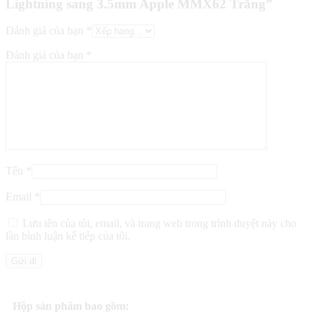
Lightning sang 3.5mm Apple MMX62 Trắng”
Đánh giá của bạn
*
Đánh giá của bạn
*
Tên
*
Email
*
Lưu tên của tôi, email, và trang web trong trình duyệt này cho
lần bình luận kế tiếp của tôi.
Hộp sản phẩm bao gồm: