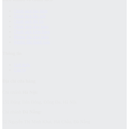
Chính sách bảo hành
Chính sách bảo mật
Chính sách đổi trả
Chính sách giao hàng
Chinh sách kiểm hàng
Hướng dẫn mua hàng
Hướng dẫn thanh toán
Thông tin
Giới thiệu
Liên hệ
Địa chỉ cửa hàng
Chi nhánh
Hà Nội:
151 Đặng Tiến Đông, Đống Đa, Hà Nội
Chi nhánh
Đà Nẵng:
52 Nguyễn Thị Minh Khai, Hải Châu, Đà Nẵng