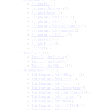
Sạc pin DJI
(1)
Sạc pin i-Discovery
(44)
Sạc pin Kingma
(2)
Sạc pin máy ảnh Canon
(1)
Sạc pin máy ảnh Fujifilm
(2)
Sạc pin máy ảnh K&F Concept
(6)
Sạc pin máy ảnh Panasonic
(2)
Sạc pin máy ảnh Sony
(6)
Sạc pin Pisen
(4)
Sạc pin Ricoh
(1)
Sạc Swit
(8)
Tủ chống ẩm
(32)
Tủ chống ẩm Eureka
(0)
Tủ chống ẩm Fujie
(17)
Tủ chống ẩm Nikatei
(15)
Túi đựng máy ảnh
(46)
Túi đựng máy ảnh Billingham
(1)
Túi đựng máy ảnh Canon
(3)
Túi đựng máy ảnh Fujifilm
(3)
Túi đựng máy ảnh Herringbone
(5)
Túi đựng máy ảnh K&F Concept
(16)
Túi đựng máy ảnh Lowepro
(5)
Túi đựng máy ảnh Nikon
(1)
Túi đựng máy ảnh PGYTECH
(1)
Túi đựng máy ảnh Sony
(4)