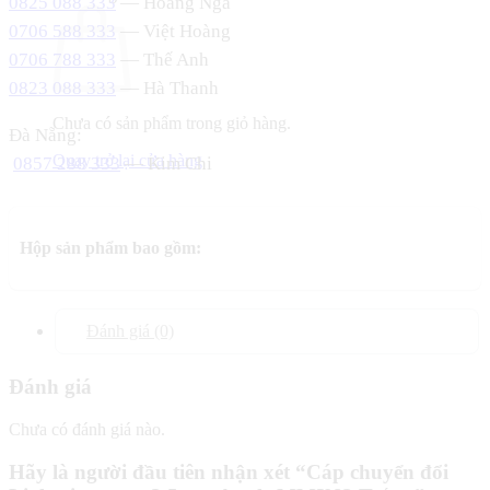
0825 088 333
— Hoàng Nga
0706 588 333
— Việt Hoàng
0706 788 333
— Thế Anh
0823 088 333
— Hà Thanh
Chưa có sản phẩm trong giỏ hàng.
Đà Nẵng:
Quay trở lại cửa hàng
0857 288 333
— Kim Chi
Hộp sản phẩm bao gồm:
Đánh giá (0)
Đánh giá
Chưa có đánh giá nào.
Hãy là người đầu tiên nhận xét “Cáp chuyển đổi