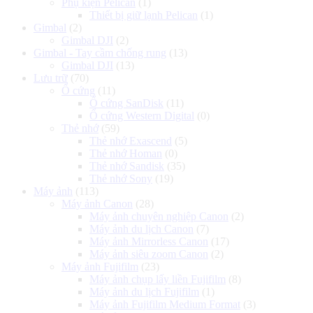
Phụ kiện Pelican
(1)
Thiết bị giữ lạnh Pelican
(1)
Gimbal
(2)
Gimbal DJI
(2)
Gimbal - Tay cầm chống rung
(13)
Gimbal DJI
(13)
Lưu trữ
(70)
Ổ cứng
(11)
Ổ cứng SanDisk
(11)
Ổ cứng Western Digital
(0)
Thẻ nhớ
(59)
Thẻ nhớ Exascend
(5)
Thẻ nhớ Homan
(0)
Thẻ nhớ Sandisk
(35)
Thẻ nhớ Sony
(19)
Máy ảnh
(113)
Máy ảnh Canon
(28)
Máy ảnh chuyên nghiệp Canon
(2)
Máy ảnh du lịch Canon
(7)
Máy ảnh Mirrorless Canon
(17)
Máy ảnh siêu zoom Canon
(2)
Máy ảnh Fujifilm
(23)
Máy ảnh chụp lấy liền Fujifilm
(8)
Máy ảnh du lịch Fujifilm
(1)
Máy ảnh Fujifilm Medium Format
(3)