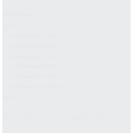
Liên hệ nhanh
Hà Nội:
Phạm Tú:
0817 388 333
Hữu Đạt:
0818 488 333
Hoàng Nga:
0825 088 333
Việt Hoàng:
0706 588 333
Thế Anh:
0706 788 333
Hà Thanh:
0823 088 333
Đà Nẵng:
Kim Chi: 0857 288 333
(
Luôn cố gắng hỗ trợ cả trong và ngoài giờ hành chính.
)