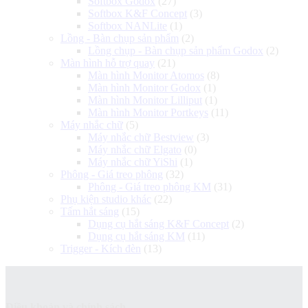
Softbox Godox
(27)
Softbox K&F Concept
(3)
Softbox NANLite
(1)
Lồng - Bàn chụp sản phẩm
(2)
Lồng chụp - Bàn chụp sản phẩm Godox
(2)
Màn hình hỗ trợ quay
(21)
Màn hình Monitor Atomos
(8)
Màn hình Monitor Godox
(1)
Màn hình Monitor Lilliput
(1)
Màn hình Monitor Portkeys
(11)
Máy nhắc chữ
(5)
Máy nhắc chữ Bestview
(3)
Máy nhắc chữ Elgato
(0)
Máy nhắc chữ YiShi
(1)
Phông - Giá treo phông
(32)
Phông - Giá treo phông KM
(31)
Phụ kiện studio khác
(22)
Tấm hắt sáng
(15)
Dụng cụ hắt sáng K&F Concept
(2)
Dụng cụ hắt sáng KM
(11)
Trigger - Kích đèn
(13)
Điều khoản và chính sách