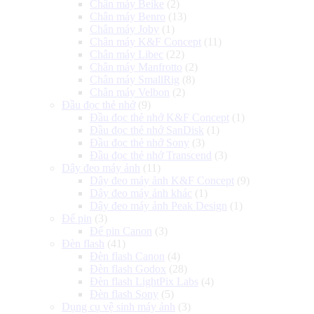
Chân máy Beike
(2)
Chân máy Benro
(13)
Chân máy Joby
(1)
Chân máy K&F Concept
(11)
Chân máy Libec
(22)
Chân máy Manfrotto
(2)
Chân máy SmallRig
(8)
Chân máy Velbon
(2)
Đầu đọc thẻ nhớ
(9)
Đầu đọc thẻ nhớ K&F Concept
(1)
Đầu đọc thẻ nhớ SanDisk
(1)
Đầu đọc thẻ nhớ Sony
(3)
Đầu đọc thẻ nhớ Transcend
(3)
Dây đeo máy ảnh
(11)
Dây đeo máy ảnh K&F Concept
(9)
Dây đeo máy ảnh khác
(1)
Dây đeo máy ảnh Peak Design
(1)
Đế pin
(3)
Đế pin Canon
(3)
Đèn flash
(41)
Đèn flash Canon
(4)
Đèn flash Godox
(28)
Đèn flash LightPix Labs
(4)
Đèn flash Sony
(5)
Dụng cụ vệ sinh máy ảnh
(3)