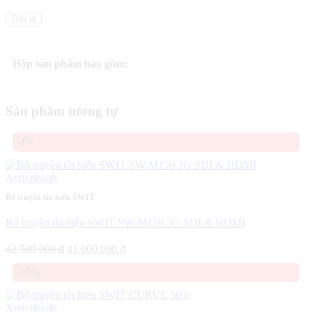
Hộp sản phẩm bao gồm:
Sản phẩm tương tự
-4%
Xem nhanh
Bộ truyền tín hiệu SWIT
Bộ truyền tín hiệu SWIT SW-M150 3G SDI & HDMI
Giá
Giá
42.500.000
₫
41.000.000
₫
gốc
hiện
-17%
là:
tại
42.500.000 ₫.
là:
41.000.000 ₫.
Xem nhanh