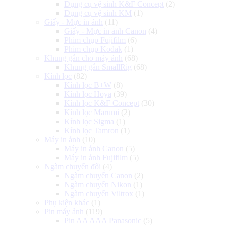
Dụng cụ vệ sinh K&F Concept
(2)
Dụng cụ vệ sinh KM
(1)
Giấy - Mực in ảnh
(11)
Giấy - Mực in ảnh Canon
(4)
Phim chụp Fujifilm
(6)
Phim chụp Kodak
(1)
Khung gắn cho máy ảnh
(68)
Khung gắn SmallRig
(68)
Kính lọc
(82)
Kính lọc B+W
(8)
Kính lọc Hoya
(39)
Kính lọc K&F Concept
(30)
Kính lọc Marumi
(2)
Kính lọc Sigma
(1)
Kính lọc Tamron
(1)
Máy in ảnh
(10)
Máy in ảnh Canon
(5)
Máy in ảnh Fujifilm
(5)
Ngàm chuyển đổi
(4)
Ngàm chuyển Canon
(2)
Ngàm chuyển Nikon
(1)
Ngàm chuyển Viltrox
(1)
Phụ kiện khác
(1)
Pin máy ảnh
(119)
Pin AA AAA Panasonic
(5)