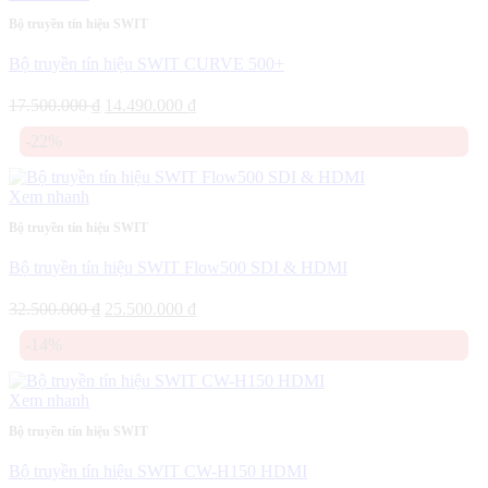
Bộ truyền tín hiệu SWIT
Bộ truyền tín hiệu SWIT CURVE 500+
Giá
Giá
17.500.000
₫
14.490.000
₫
gốc
hiện
-22%
là:
tại
17.500.000 ₫.
là:
14.490.000 ₫.
Xem nhanh
Bộ truyền tín hiệu SWIT
Bộ truyền tín hiệu SWIT Flow500 SDI & HDMI
Giá
Giá
32.500.000
₫
25.500.000
₫
gốc
hiện
-14%
là:
tại
32.500.000 ₫.
là:
25.500.000 ₫.
Xem nhanh
Bộ truyền tín hiệu SWIT
Bộ truyền tín hiệu SWIT CW-H150 HDMI