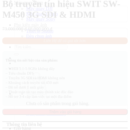
Bộ truyền tín hiệu SWIT SW-
Máy quay phim
Máy quay DJI
M450 3G SDI & HDMI
Máy quay Gopro
Máy quay Sony
Phụ kiện máy ảnh
Giá
Giá
73.000.000
₫
68.000.000
₫
Thiết bị Studio
gốc
hiện
Đèn chụp ảnh
là:
tại
Liên Hệ để có giá tốt hơn.
73.000.000 ₫.
là:
Tìm
68.000.000 ₫.
kiếm:
Thông tin nổi bật của sản phẩm:
– WHDI 5.1-5.9GHz không dây
– Tiêu chuẩn DFS
– Truyền 3G SDI và HDMI không nén
– Khoảng cách truyền tải 450 mét
– Độ trễ dưới 1 mili giây
– Thuật toán tái tạo màu chính xác độc đáo
– Hỗ trợ 3-4 cặp làm việc tại một địa điểm
Chưa có sản phẩm trong giỏ hàng.
Thêm vào giỏ hàng
Quay trở lại cửa hàng
Thông tin liên hệ
Giỏ hàng