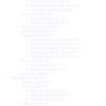
Ống kính Fujifilm Tele
(1)
Ống kính Fujifilm Tele Zoom
(1)
Ống kính Fujifilm Zoom
(6)
Ống kính Nikon
(31)
Ống kính Nikon Z
(25)
Ống kính Nikon Z DX
(3)
Ống Kính OM System
(17)
Ống kính Panasonic
(7)
Ống kính Sigma
(48)
Ống kính Sigma For Canon
(9)
Ống kính Sigma For Fujifilm
(7)
Ống kính Sigma For L-Mount
(2)
Ống kính Sigma For Nikon
(3)
Ống kính Sigma For Sony
(26)
Ống kính Sony
(67)
Ống kính Sony E
(14)
Ống kính Sony FE
(52)
Ống kính Tamron
(14)
Phụ kiện máy ảnh
(601)
Adapter chuyển
(3)
Báng tay cầm
(8)
Báng tay cầm Canon
(1)
Báng tay cầm SmallRig
(2)
Báng tay cầm Sony
(5)
Chân máy ảnh
(62)