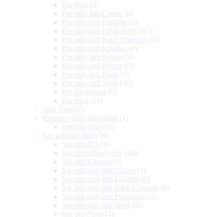
Pin khác
(2)
Pin máy ảnh Canon
(6)
Pin máy ảnh Fujifilm
(2)
Pin máy ảnh i-Discovery
(47)
Pin máy ảnh K&F Concept
(11)
Pin máy ảnh Kingma
(1)
Pin máy ảnh Nikon
(5)
Pin máy ảnh Pentax
(3)
Pin máy ảnh Pisen
(7)
Pin máy ảnh Sony
(10)
Pin Ravpower
(9)
Pin Swit
(11)
Quà Tặng
(7)
Remote - Dây bấm mềm
(1)
Remote Sony
(1)
Sạc pin máy ảnh
(78)
Sạc pin DJI
(1)
Sạc pin i-Discovery
(44)
Sạc pin Kingma
(2)
Sạc pin máy ảnh Canon
(1)
Sạc pin máy ảnh Fujifilm
(2)
Sạc pin máy ảnh K&F Concept
(6)
Sạc pin máy ảnh Panasonic
(2)
Sạc pin máy ảnh Sony
(6)
Sạc pin Pisen
(4)