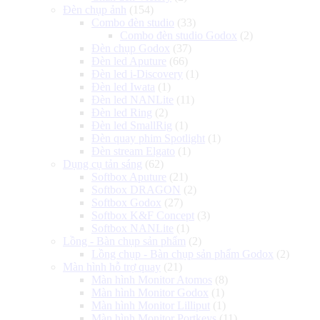
Đèn chụp ảnh
(154)
Combo đèn studio
(33)
Combo đèn studio Godox
(2)
Đèn chụp Godox
(37)
Đèn led Aputure
(66)
Đèn led i-Discovery
(1)
Đèn led Iwata
(1)
Đèn led NANLite
(11)
Đèn led Ring
(2)
Đèn led SmallRig
(1)
Đèn quay phim Spotlight
(1)
Đèn stream Elgato
(1)
Dụng cụ tản sáng
(62)
Softbox Aputure
(21)
Softbox DRAGON
(2)
Softbox Godox
(27)
Softbox K&F Concept
(3)
Softbox NANLite
(1)
Lồng - Bàn chụp sản phẩm
(2)
Lồng chụp - Bàn chụp sản phẩm Godox
(2)
Màn hình hỗ trợ quay
(21)
Màn hình Monitor Atomos
(8)
Màn hình Monitor Godox
(1)
Màn hình Monitor Lilliput
(1)
Màn hình Monitor Portkeys
(11)