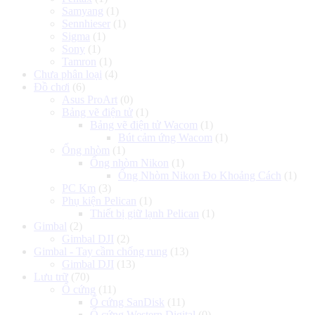
Samyang
(1)
Sennhieser
(1)
Sigma
(1)
Sony
(1)
Tamron
(1)
Chưa phân loại
(4)
Đồ chơi
(6)
Asus ProArt
(0)
Bảng vẽ điện tử
(1)
Bảng vẽ điện tử Wacom
(1)
Bút cảm ứng Wacom
(1)
Ống nhòm
(1)
Ống nhòm Nikon
(1)
Ống Nhòm Nikon Đo Khoảng Cách
(1)
PC Km
(3)
Phụ kiện Pelican
(1)
Thiết bị giữ lạnh Pelican
(1)
Gimbal
(2)
Gimbal DJI
(2)
Gimbal - Tay cầm chống rung
(13)
Gimbal DJI
(13)
Lưu trữ
(70)
Ổ cứng
(11)
Ổ cứng SanDisk
(11)
Ổ cứng Western Digital
(0)