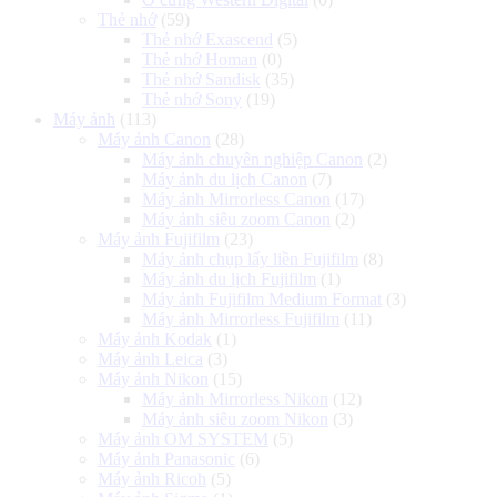
Thẻ nhớ
(59)
Thẻ nhớ Exascend
(5)
Thẻ nhớ Homan
(0)
Thẻ nhớ Sandisk
(35)
Thẻ nhớ Sony
(19)
Máy ảnh
(113)
Máy ảnh Canon
(28)
Máy ảnh chuyên nghiệp Canon
(2)
Máy ảnh du lịch Canon
(7)
Máy ảnh Mirrorless Canon
(17)
Máy ảnh siêu zoom Canon
(2)
Máy ảnh Fujifilm
(23)
Máy ảnh chụp lấy liền Fujifilm
(8)
Máy ảnh du lịch Fujifilm
(1)
Máy ảnh Fujifilm Medium Format
(3)
Máy ảnh Mirrorless Fujifilm
(11)
Máy ảnh Kodak
(1)
Máy ảnh Leica
(3)
Máy ảnh Nikon
(15)
Máy ảnh Mirrorless Nikon
(12)
Máy ảnh siêu zoom Nikon
(3)
Máy ảnh OM SYSTEM
(5)
Máy ảnh Panasonic
(6)
Máy ảnh Ricoh
(5)