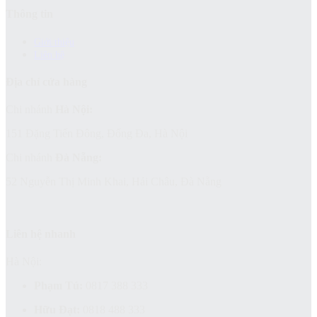
Thông tin
Giới thiệu
Liên hệ
Địa chỉ cửa hàng
Chi nhánh
Hà Nội:
151 Đặng Tiến Đông, Đống Đa, Hà Nội
Chi nhánh
Đà Nẵng:
52 Nguyễn Thị Minh Khai, Hải Châu, Đà Nẵng
Liên hệ nhanh
Hà Nội:
Phạm Tú:
0817 388 333
Hữu Đạt:
0818 488 333