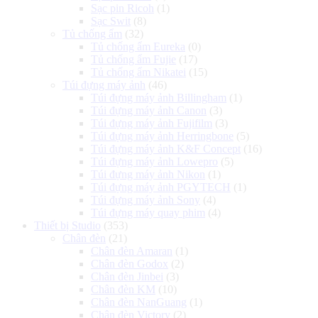
Sạc pin Ricoh
(1)
Sạc Swit
(8)
Tủ chống ẩm
(32)
Tủ chống ẩm Eureka
(0)
Tủ chống ẩm Fujie
(17)
Tủ chống ẩm Nikatei
(15)
Túi đựng máy ảnh
(46)
Túi đựng máy ảnh Billingham
(1)
Túi đựng máy ảnh Canon
(3)
Túi đựng máy ảnh Fujifilm
(3)
Túi đựng máy ảnh Herringbone
(5)
Túi đựng máy ảnh K&F Concept
(16)
Túi đựng máy ảnh Lowepro
(5)
Túi đựng máy ảnh Nikon
(1)
Túi đựng máy ảnh PGYTECH
(1)
Túi đựng máy ảnh Sony
(4)
Túi đựng máy quay phim
(4)
Thiết bị Studio
(353)
Chân đèn
(21)
Chân đèn Amaran
(1)
Chân đèn Godox
(2)
Chân đèn Jinbei
(3)
Chân đèn KM
(10)
Chân đèn NanGuang
(1)
Chân đèn Victory
(2)