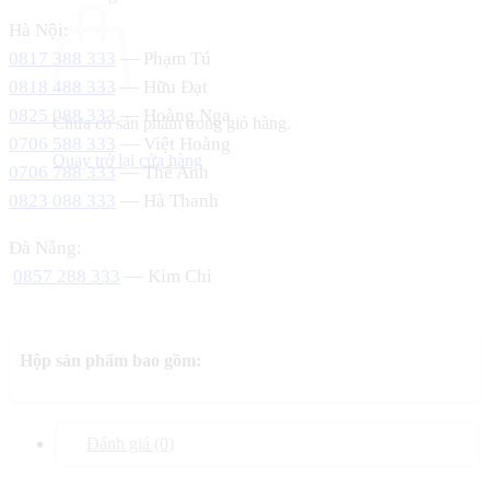
Hà Nội:
0817 388 333
— Phạm Tú
0818 488 333
— Hữu Đạt
0825 088 333
— Hoàng Nga
Chưa có sản phẩm trong giỏ hàng.
0706 588 333
— Việt Hoàng
Quay trở lại cửa hàng
0706 788 333
— Thế Anh
0823 088 333
— Hà Thanh
Đà Nẵng:
0857 288 333
— Kim Chi
Hộp sản phẩm bao gồm:
Đánh giá (0)