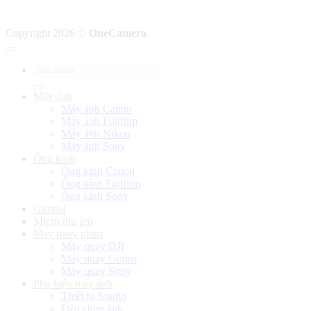
Copyright 2026 ©
OneCamera
Tìm
kiếm:
Máy ảnh
Máy ảnh Canon
Máy ảnh Fujifilm
Máy ảnh Nikon
Máy ảnh Sony
Ống kính
Ống kính Canon
Ống kính Fujifilm
Ống kính Sony
Gimbal
Micro thu âm
Máy quay phim
Máy quay DJI
Máy quay Gopro
Máy quay Sony
Phụ kiện máy ảnh
Thiết bị Studio
Đèn chụp ảnh