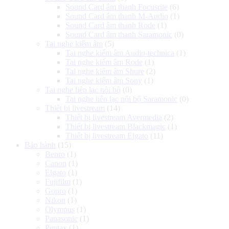
Sound Card âm thanh Focusrite
(6)
Sound Card âm thanh M-Audio
(1)
Sound Card âm thanh Rode
(1)
Sound Card âm thanh Saramonic
(0)
Tai nghe kiểm âm
(5)
Tai nghe kiểm âm Audio-technica
(1)
Tai nghe kiểm âm Rode
(1)
Tai nghe kiểm âm Shure
(2)
Tai nghe kiểm âm Sony
(1)
Tai nghe liên lạc nội bộ
(0)
Tai nghe liên lạc nội bộ Saramonic
(0)
Thiết bị livestream
(14)
Thiết bị livestream Avermedia
(2)
Thiết bị livestream Blackmagic
(1)
Thiết bị livestream Elgato
(11)
Bảo hành
(15)
Benro
(1)
Canon
(1)
Elgato
(1)
Fujifilm
(1)
Gopro
(1)
Nikon
(1)
Olympus
(1)
Panasonic
(1)
Pentax
(1)