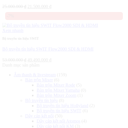
Giá
Giá
25.000.000
₫
21.500.000
₫
gốc
hiện
-7%
là:
tại
25.000.000 ₫.
là:
21.500.000 ₫.
Xem nhanh
Bộ truyền tín hiệu SWIT
Bộ truyền tín hiệu SWIT Flow2000 SDI & HDMI
Giá
Giá
53.000.000
₫
49.490.000
₫
gốc
hiện
Danh mục sản phẩm
là:
tại
Âm thanh & livestream
(159)
53.000.000 ₫.
là:
Bàn trộn Mixer
(6)
49.490.000 ₫.
Bàn trộn Mixer Rode
(5)
Bàn trộn Mixer Yamaha
(0)
Bàn trộn Mixer Zoom
(1)
Bộ truyền tín hiệu
(8)
Bộ truyền tín hiệu Hollyland
(2)
Bộ truyền tín hiệu SWIT
(6)
Dây cáp kết nối
(50)
Dây cáp kết nối Atomos
(4)
Dây cáp kết nối KM
(3)