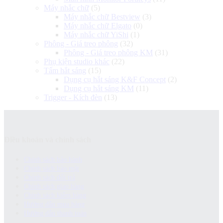
Máy nhắc chữ
(5)
Máy nhắc chữ Bestview
(3)
Máy nhắc chữ Elgato
(0)
Máy nhắc chữ YiShi
(1)
Phông - Giá treo phông
(32)
Phông - Giá treo phông KM
(31)
Phụ kiện studio khác
(22)
Tấm hắt sáng
(15)
Dụng cụ hắt sáng K&F Concept
(2)
Dụng cụ hắt sáng KM
(11)
Trigger - Kích đèn
(13)
Điều khoản và chính sách
Chính sách bảo hành
Chính sách bảo mật
Chính sách đổi trả
Chính sách giao hàng
Chinh sách kiểm hàng
Hướng dẫn mua hàng
Hướng dẫn thanh toán