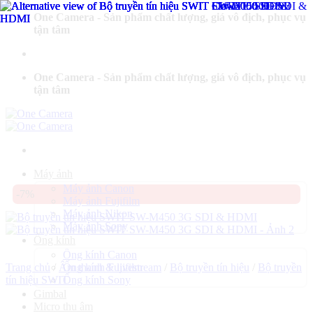
Bỏ
One Camera - Sản phẩm chất lượng, giá vô địch, phục vụ
qua
tận tâm
nội
dung
One Camera - Sản phẩm chất lượng, giá vô địch, phục vụ
tận tâm
Máy ảnh
Máy ảnh Canon
-7%
Máy ảnh Fujifilm
Máy ảnh Nikon
Máy ảnh Sony
Ống kính
Ống kính Canon
Trang chủ
/
Âm thanh & livestream
Ống kính Fujifilm
/
Bộ truyền tín hiệu
/
Bộ truyền
tín hiệu SWIT
Ống kính Sony
Gimbal
Micro thu âm