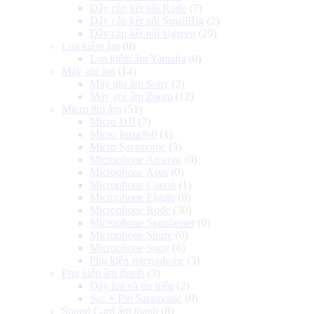
Dây cáp kết nối Rode
(7)
Dây cáp kết nối SmallRig
(2)
Dây cáp kết nối Ugreen
(29)
Loa kiểm âm
(0)
Loa kiểm âm Yamaha
(0)
Máy ghi âm
(14)
Máy ghi âm Sony
(2)
Máy ghi âm Zoom
(12)
Micro thu âm
(51)
Micro DJI
(7)
Micro Insta360
(1)
Micro Saramonic
(3)
Microphone Amaran
(0)
Microphone Asus
(0)
Microphone Canon
(1)
Microphone Elgato
(0)
Microphone Rode
(30)
Microphone Sennheiser
(0)
Microphone Shure
(0)
Microphone Sony
(6)
Phụ kiện microphone
(3)
Phụ kiện âm thanh
(3)
Dây loa và tín hiệu
(2)
Sạc + Pin Saramonic
(0)
Sound Card âm thanh
(8)