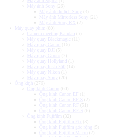
Máy ảnh Sigma
(1)
Máy ảnh Sony
(26)
Máy ảnh du lịch Sony
(3)
Máy ảnh Mirrorless Sony
(21)
Máy ảnh Sony RX
(2)
Máy quay phim
(80)
Camera meeting Kandao
(5)
Máy quay Blackmagic
(11)
Máy quay Canon
(16)
Máy quay DJI
(5)
Máy quay Gopro
(7)
Máy quay Hollyland
(1)
Máy quay Insta 360
(14)
Máy quay Nikon
(1)
Máy quay Sony
(20)
Ống kính
(276)
Ống kính Canon
(60)
Ống kính Canon EF
(1)
Ống kính Canon EF-S
(2)
Ống kính Canon RF
(51)
Ống kính Canon RF-S
(6)
Ống kính Fujifilm
(32)
Ống kính Fujifilm Fix
(8)
Ống kính Fujifilm góc rộng
(5)
Ống kính Fujifilm Macro
(2)