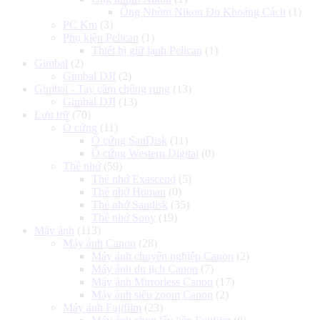
Ống Nhòm Nikon Đo Khoảng Cách
(1)
PC Km
(3)
Phụ kiện Pelican
(1)
Thiết bị giữ lạnh Pelican
(1)
Gimbal
(2)
Gimbal DJI
(2)
Gimbal - Tay cầm chống rung
(13)
Gimbal DJI
(13)
Lưu trữ
(70)
Ổ cứng
(11)
Ổ cứng SanDisk
(11)
Ổ cứng Western Digital
(0)
Thẻ nhớ
(59)
Thẻ nhớ Exascend
(5)
Thẻ nhớ Homan
(0)
Thẻ nhớ Sandisk
(35)
Thẻ nhớ Sony
(19)
Máy ảnh
(113)
Máy ảnh Canon
(28)
Máy ảnh chuyên nghiệp Canon
(2)
Máy ảnh du lịch Canon
(7)
Máy ảnh Mirrorless Canon
(17)
Máy ảnh siêu zoom Canon
(2)
Máy ảnh Fujifilm
(23)