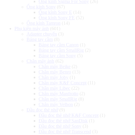
Ống kính Sigma For Sony
(26)
Ống kính Sony
(67)
Ống kính Sony E
(14)
Ống kính Sony FE
(52)
Ống kính Tamron
(14)
Phụ kiện máy ảnh
(601)
Adapter chuyển
(3)
Báng tay cầm
(8)
Báng tay cầm Canon
(1)
Báng tay cầm SmallRig
(2)
Báng tay cầm Sony
(5)
Chân máy ảnh
(62)
Chân máy Beike
(2)
Chân máy Benro
(13)
Chân máy Joby
(1)
Chân máy K&F Concept
(11)
Chân máy Libec
(22)
Chân máy Manfrotto
(2)
Chân máy SmallRig
(8)
Chân máy Velbon
(2)
Đầu đọc thẻ nhớ
(9)
Đầu đọc thẻ nhớ K&F Concept
(1)
Đầu đọc thẻ nhớ SanDisk
(1)
Đầu đọc thẻ nhớ Sony
(3)
Đầu đọc thẻ nhớ Transcend
(3)