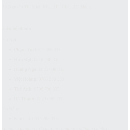
52 Nguyễn Thị Minh Khai, Hải Châu, Đà Nẵng
Liên hệ nhanh
Hà Nội:
Phạm Tú:
0817 388 333
Hữu Đạt:
0818 488 333
Hoàng Nga:
0825 088 333
Việt Hoàng:
0706 588 333
Thế Anh:
0706 788 333
Hà Thanh:
0823 088 333
Đà Nẵng:
Kim Chi: 0857 288 333
(
Luôn cố gắng hỗ trợ cả trong và ngoài giờ hành chính.
)