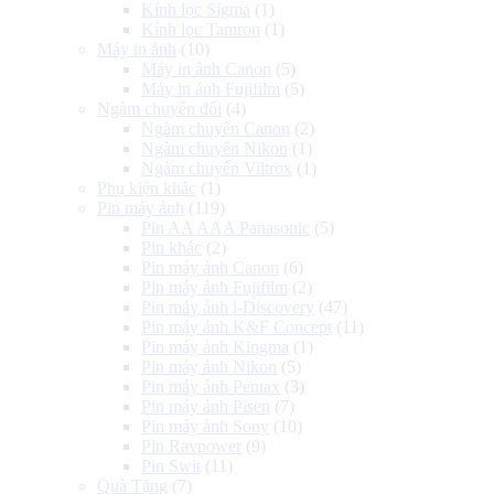
Kính lọc Sigma
(1)
Kính lọc Tamron
(1)
Máy in ảnh
(10)
Máy in ảnh Canon
(5)
Máy in ảnh Fujifilm
(5)
Ngàm chuyển đổi
(4)
Ngàm chuyển Canon
(2)
Ngàm chuyển Nikon
(1)
Ngàm chuyển Viltrox
(1)
Phụ kiện khác
(1)
Pin máy ảnh
(119)
Pin AA AAA Panasonic
(5)
Pin khác
(2)
Pin máy ảnh Canon
(6)
Pin máy ảnh Fujifilm
(2)
Pin máy ảnh i-Discovery
(47)
Pin máy ảnh K&F Concept
(11)
Pin máy ảnh Kingma
(1)
Pin máy ảnh Nikon
(5)
Pin máy ảnh Pentax
(3)
Pin máy ảnh Pisen
(7)
Pin máy ảnh Sony
(10)
Pin Ravpower
(9)
Pin Swit
(11)
Quà Tặng
(7)