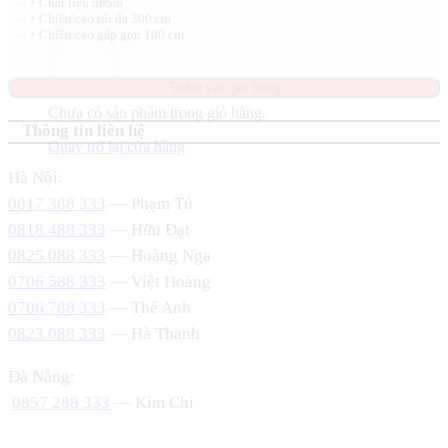
– + Chất liệu nhôm
– + Chiều cao tối đa 300 cm
– + Chiều cao gấp gọn 100 cm
Thêm vào giỏ hàng
Chưa có sản phẩm trong giỏ hàng.
Thông tin liên hệ
Quay trở lại cửa hàng
Hà Nội:
0817 388 333
— Phạm Tú
0818 488 333
— Hữu Đạt
0825 088 333
— Hoàng Nga
0706 588 333
— Việt Hoàng
0706 788 333
— Thế Anh
0823 088 333
— Hà Thanh
Đà Nẵng:
0857 288 333
— Kim Chi