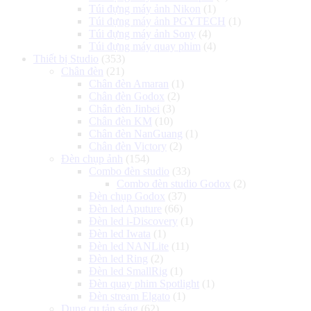
Túi đựng máy ảnh Nikon
(1)
Túi đựng máy ảnh PGYTECH
(1)
Túi đựng máy ảnh Sony
(4)
Túi đựng máy quay phim
(4)
Thiết bị Studio
(353)
Chân đèn
(21)
Chân đèn Amaran
(1)
Chân đèn Godox
(2)
Chân đèn Jinbei
(3)
Chân đèn KM
(10)
Chân đèn NanGuang
(1)
Chân đèn Victory
(2)
Đèn chụp ảnh
(154)
Combo đèn studio
(33)
Combo đèn studio Godox
(2)
Đèn chụp Godox
(37)
Đèn led Aputure
(66)
Đèn led i-Discovery
(1)
Đèn led Iwata
(1)
Đèn led NANLite
(11)
Đèn led Ring
(2)
Đèn led SmallRig
(1)
Đèn quay phim Spotlight
(1)
Đèn stream Elgato
(1)
Dụng cụ tản sáng
(62)