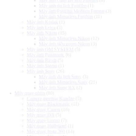
Máy ảnh chụp lấy liền Fujifilm
(8)
Máy ảnh du lịch Fujifilm
(1)
Máy ảnh Fujifilm Medium Format
(3)
Máy ảnh Mirrorless Fujifilm
(11)
Máy ảnh Kodak
(1)
Máy ảnh Leica
(3)
Máy ảnh Nikon
(15)
Máy ảnh Mirrorless Nikon
(12)
Máy ảnh siêu zoom Nikon
(3)
Máy ảnh OM SYSTEM
(5)
Máy ảnh Panasonic
(6)
Máy ảnh Ricoh
(5)
Máy ảnh Sigma
(1)
Máy ảnh Sony
(26)
Máy ảnh du lịch Sony
(3)
Máy ảnh Mirrorless Sony
(21)
Máy ảnh Sony RX
(2)
Máy quay phim
(80)
Camera meeting Kandao
(5)
Máy quay Blackmagic
(11)
Máy quay Canon
(16)
Máy quay DJI
(5)
Máy quay Gopro
(7)
Máy quay Hollyland
(1)
Máy quay Insta 360
(14)