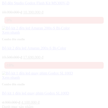
Bộ đèn Studio Godox Flash Kit MS300V-D
Giá
Giá
10.990.000
₫
10.390.000
₫
gốc
hiện
-9%
là:
tại
10.990.000 ₫.
là:
10.390.000 ₫.
Xem nhanh
Combo đèn studio
Bộ kit 2 đèn led Amaran 200x-S Bi-Color
Giá
Giá
19.500.000
₫
17.690.000
₫
gốc
hiện
-16%
là:
tại
19.500.000 ₫.
là:
17.690.000 ₫.
Xem nhanh
Combo đèn studio
Bộ kit 1 đèn led quay phim Godox SL100D
Giá
Giá
4.900.000
₫
4.100.000
₫
gốc
hiện
Danh mục sản phẩm