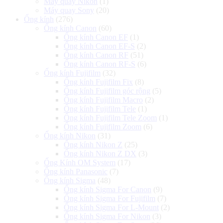
Máy quay Nikon
(1)
Máy quay Sony
(20)
Ống kính
(276)
Ống kính Canon
(60)
Ống kính Canon EF
(1)
Ống kính Canon EF-S
(2)
Ống kính Canon RF
(51)
Ống kính Canon RF-S
(6)
Ống kính Fujifilm
(32)
Ống kính Fujifilm Fix
(8)
Ống kính Fujifilm góc rộng
(5)
Ống kính Fujifilm Macro
(2)
Ống kính Fujifilm Tele
(1)
Ống kính Fujifilm Tele Zoom
(1)
Ống kính Fujifilm Zoom
(6)
Ống kính Nikon
(31)
Ống kính Nikon Z
(25)
Ống kính Nikon Z DX
(3)
Ống Kính OM System
(17)
Ống kính Panasonic
(7)
Ống kính Sigma
(48)
Ống kính Sigma For Canon
(9)
Ống kính Sigma For Fujifilm
(7)
Ống kính Sigma For L-Mount
(2)
Ống kính Sigma For Nikon
(3)