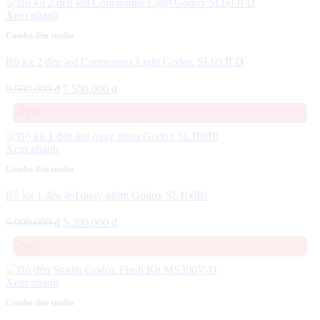
18.800.000 ₫.
Xem nhanh
Combo đèn studio
Bộ kit 2 đèn led Continuous Light Godox SL60 II D
Giá
Giá
9.500.000
₫
7.500.000
₫
gốc
hiện
-12%
là:
tại
9.500.000 ₫.
là:
7.500.000 ₫.
Xem nhanh
Combo đèn studio
Bộ kit 1 đèn led quay phim Godox SL100Bi
Giá
Giá
5.900.000
₫
5.200.000
₫
gốc
hiện
-5%
là:
tại
5.900.000 ₫.
là:
5.200.000 ₫.
Xem nhanh
Combo đèn studio