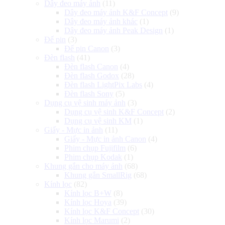
Dây đeo máy ảnh
(11)
Dây đeo máy ảnh K&F Concept
(9)
Dây đeo máy ảnh khác
(1)
Dây đeo máy ảnh Peak Design
(1)
Đế pin
(3)
Đế pin Canon
(3)
Đèn flash
(41)
Đèn flash Canon
(4)
Đèn flash Godox
(28)
Đèn flash LightPix Labs
(4)
Đèn flash Sony
(5)
Dụng cụ vệ sinh máy ảnh
(3)
Dụng cụ vệ sinh K&F Concept
(2)
Dụng cụ vệ sinh KM
(1)
Giấy - Mực in ảnh
(11)
Giấy - Mực in ảnh Canon
(4)
Phim chụp Fujifilm
(6)
Phim chụp Kodak
(1)
Khung gắn cho máy ảnh
(68)
Khung gắn SmallRig
(68)
Kính lọc
(82)
Kính lọc B+W
(8)
Kính lọc Hoya
(39)
Kính lọc K&F Concept
(30)
Kính lọc Marumi
(2)