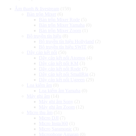
là:
tại
Âm thanh & livestream
(159)
4.900.000 ₫.
là:
Bàn trộn Mixer
(6)
4.100.000 ₫.
Bàn trộn Mixer Rode
(5)
Bàn trộn Mixer Yamaha
(0)
Bàn trộn Mixer Zoom
(1)
Bộ truyền tín hiệu
(8)
Bộ truyền tín hiệu Hollyland
(2)
Bộ truyền tín hiệu SWIT
(6)
Dây cáp kết nối
(50)
Dây cáp kết nối Atomos
(4)
Dây cáp kết nối KM
(3)
Dây cáp kết nối Rode
(7)
Dây cáp kết nối SmallRig
(2)
Dây cáp kết nối Ugreen
(29)
Loa kiểm âm
(0)
Loa kiểm âm Yamaha
(0)
Máy ghi âm
(14)
Máy ghi âm Sony
(2)
Máy ghi âm Zoom
(12)
Micro thu âm
(51)
Micro DJI
(7)
Micro Insta360
(1)
Micro Saramonic
(3)
Microphone Amaran
(0)