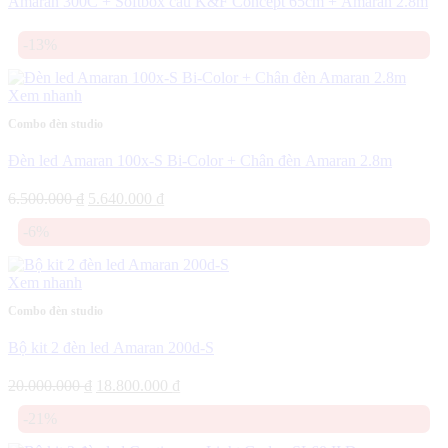
Amaran 300C + Softbox cầu K&F Concept 65cm + Amaran 2.8m
-13%
Xem nhanh
Combo đèn studio
Đèn led Amaran 100x-S Bi-Color + Chân đèn Amaran 2.8m
Giá
Giá
6.500.000
₫
5.640.000
₫
gốc
hiện
-6%
là:
tại
6.500.000 ₫.
là:
5.640.000 ₫.
Xem nhanh
Combo đèn studio
Bộ kit 2 đèn led Amaran 200d-S
Giá
Giá
20.000.000
₫
18.800.000
₫
gốc
hiện
-21%
là:
tại
20.000.000 ₫.
là: