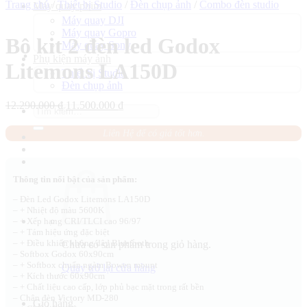
Trang chủ
/
Thiết bị Studio
/
Đèn chụp ảnh
/
Combo đèn studio
Máy quay phim
Máy quay DJI
Máy quay Gopro
Bộ kit 2 đèn led Godox
Máy quay Sony
Phụ kiện máy ảnh
Litemons LA150D
Thiết bị Studio
Đèn chụp ảnh
Giá
Giá
12.290.000
₫
11.500.000
₫
Tìm
gốc
hiện
kiếm:
là:
tại
Liên Hệ để có giá tốt hơn.
12.290.000 ₫.
là:
11.500.000 ₫.
Thông tin nổi bật của sản phẩm:
– Đèn Led Godox Litemons LA150D
– + Nhiệt độ màu 5600K
– + Xếp hạng CRI/TLCI cao 96/97
– + Tám hiệu ứng đặc biệt
– + Điều khiển không dây Bluetooth
Chưa có sản phẩm trong giỏ hàng.
– Softbox Godox 60x90cm
– + Softbox chuẩn ngàm Bowen mount
Quay trở lại cửa hàng
– + Kích thước 60x90cm
– + Chất liệu cao cấp, lớp phủ bạc mặt trong rất bền
– Chân đèn Victory MD-280
Giỏ hàng