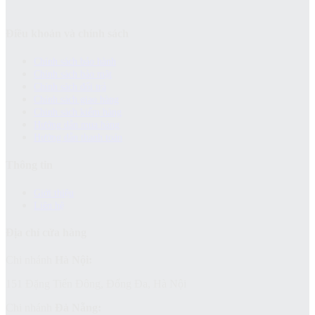
Điều khoản và chính sách
Chính sách bảo hành
Chính sách bảo mật
Chính sách đổi trả
Chính sách giao hàng
Chinh sách kiểm hàng
Hướng dẫn mua hàng
Hướng dẫn thanh toán
Thông tin
Giới thiệu
Liên hệ
Địa chỉ cửa hàng
Chi nhánh
Hà Nội:
151 Đặng Tiến Đông, Đống Đa, Hà Nội
Chi nhánh
Đà Nẵng: