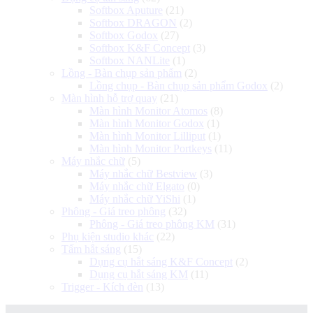
Softbox Aputure
(21)
Softbox DRAGON
(2)
Softbox Godox
(27)
Softbox K&F Concept
(3)
Softbox NANLite
(1)
Lồng - Bàn chụp sản phẩm
(2)
Lồng chụp - Bàn chụp sản phẩm Godox
(2)
Màn hình hỗ trợ quay
(21)
Màn hình Monitor Atomos
(8)
Màn hình Monitor Godox
(1)
Màn hình Monitor Lilliput
(1)
Màn hình Monitor Portkeys
(11)
Máy nhắc chữ
(5)
Máy nhắc chữ Bestview
(3)
Máy nhắc chữ Elgato
(0)
Máy nhắc chữ YiShi
(1)
Phông - Giá treo phông
(32)
Phông - Giá treo phông KM
(31)
Phụ kiện studio khác
(22)
Tấm hắt sáng
(15)
Dụng cụ hắt sáng K&F Concept
(2)
Dụng cụ hắt sáng KM
(11)
Trigger - Kích đèn
(13)