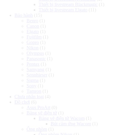
Thiết bị livestream Blackmagic
(1)
Thiết bị livestream Elgato
(11)
Bảo hành
(15)
Benro
(1)
Canon
(1)
Elgato
(1)
Fujifilm
(1)
Gopro
(1)
Nikon
(1)
Olympus
(1)
Panasonic
(1)
Pentax
(1)
Samyang
(1)
Sennhieser
(1)
Sigma
(1)
Sony
(1)
Tamron
(1)
Chưa phân loại
(4)
Đồ chơi
(6)
Asus ProArt
(0)
Bảng vẽ điện tử
(1)
Bảng vẽ điện tử Wacom
(1)
Bút cảm ứng Wacom
(1)
Ống nhòm
(1)
Ống nhòm Nikon
(1)