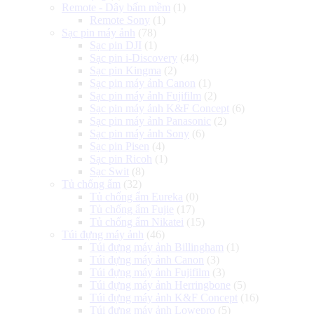
Remote - Dây bấm mềm
(1)
Remote Sony
(1)
Sạc pin máy ảnh
(78)
Sạc pin DJI
(1)
Sạc pin i-Discovery
(44)
Sạc pin Kingma
(2)
Sạc pin máy ảnh Canon
(1)
Sạc pin máy ảnh Fujifilm
(2)
Sạc pin máy ảnh K&F Concept
(6)
Sạc pin máy ảnh Panasonic
(2)
Sạc pin máy ảnh Sony
(6)
Sạc pin Pisen
(4)
Sạc pin Ricoh
(1)
Sạc Swit
(8)
Tủ chống ẩm
(32)
Tủ chống ẩm Eureka
(0)
Tủ chống ẩm Fujie
(17)
Tủ chống ẩm Nikatei
(15)
Túi đựng máy ảnh
(46)
Túi đựng máy ảnh Billingham
(1)
Túi đựng máy ảnh Canon
(3)
Túi đựng máy ảnh Fujifilm
(3)
Túi đựng máy ảnh Herringbone
(5)
Túi đựng máy ảnh K&F Concept
(16)
Túi đựng máy ảnh Lowepro
(5)