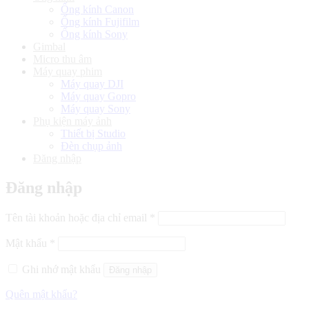
Ống kính Canon
Ống kính Fujifilm
Ống kính Sony
Gimbal
Micro thu âm
Máy quay phim
Máy quay DJI
Máy quay Gopro
Máy quay Sony
Phụ kiện máy ảnh
Thiết bị Studio
Đèn chụp ảnh
Đăng nhập
Đăng nhập
Bắt
Tên tài khoản hoặc địa chỉ email
*
buộc
Bắt
Mật khẩu
*
buộc
Ghi nhớ mật khẩu
Đăng nhập
Quên mật khẩu?