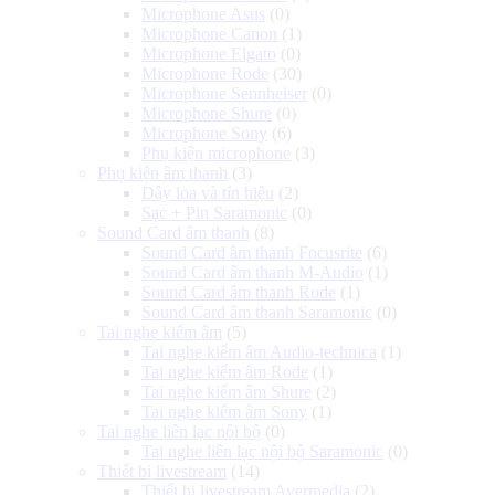
Microphone Asus
(0)
Microphone Canon
(1)
Microphone Elgato
(0)
Microphone Rode
(30)
Microphone Sennheiser
(0)
Microphone Shure
(0)
Microphone Sony
(6)
Phụ kiện microphone
(3)
Phụ kiện âm thanh
(3)
Dây loa và tín hiệu
(2)
Sạc + Pin Saramonic
(0)
Sound Card âm thanh
(8)
Sound Card âm thanh Focusrite
(6)
Sound Card âm thanh M-Audio
(1)
Sound Card âm thanh Rode
(1)
Sound Card âm thanh Saramonic
(0)
Tai nghe kiểm âm
(5)
Tai nghe kiểm âm Audio-technica
(1)
Tai nghe kiểm âm Rode
(1)
Tai nghe kiểm âm Shure
(2)
Tai nghe kiểm âm Sony
(1)
Tai nghe liên lạc nội bộ
(0)
Tai nghe liên lạc nội bộ Saramonic
(0)
Thiết bị livestream
(14)
Thiết bị livestream Avermedia
(2)