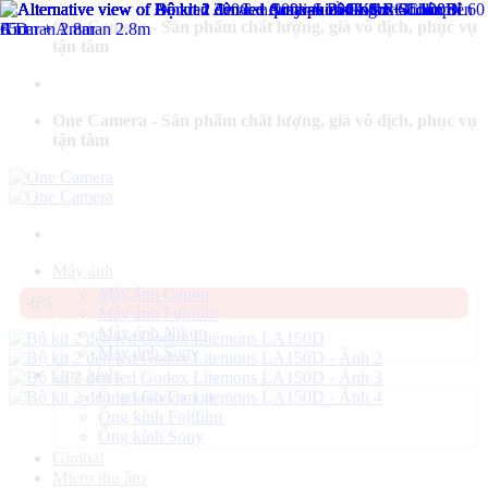
Bỏ
One Camera - Sản phẩm chất lượng, giá vô địch, phục vụ
qua
tận tâm
nội
dung
One Camera - Sản phẩm chất lượng, giá vô địch, phục vụ
tận tâm
Máy ảnh
Máy ảnh Canon
-6%
Máy ảnh Fujifilm
Máy ảnh Nikon
Máy ảnh Sony
Ống kính
Ống kính Canon
Ống kính Fujifilm
Ống kính Sony
Gimbal
Micro thu âm