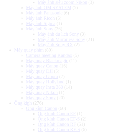
Máy ảnh siêu zoom Nikon
(3)
Máy ảnh OM SYSTEM
(5)
Máy ảnh Panasonic
(6)
Máy ảnh Ricoh
(5)
Máy ảnh Sigma
(1)
Máy ảnh Sony
(26)
Máy ảnh du lịch Sony
(3)
Máy ảnh Mirrorless Sony
(21)
Máy ảnh Sony RX
(2)
Máy quay phim
(80)
Camera meeting Kandao
(5)
Máy quay Blackmagic
(11)
Máy quay Canon
(16)
Máy quay DJI
(5)
Máy quay Gopro
(7)
Máy quay Hollyland
(1)
Máy quay Insta 360
(14)
Máy quay Nikon
(1)
Máy quay Sony
(20)
Ống kính
(276)
Ống kính Canon
(60)
Ống kính Canon EF
(1)
Ống kính Canon EF-S
(2)
Ống kính Canon RF
(51)
Ống kính Canon RF-S
(6)