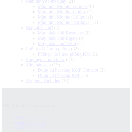
Màn hình hỗ trợ quay
(21)
Màn hình Monitor Atomos
(8)
Màn hình Monitor Godox
(1)
Màn hình Monitor Lilliput
(1)
Màn hình Monitor Portkeys
(11)
Máy nhắc chữ
(5)
Máy nhắc chữ Bestview
(3)
Máy nhắc chữ Elgato
(0)
Máy nhắc chữ YiShi
(1)
Phông - Giá treo phông
(32)
Phông - Giá treo phông KM
(31)
Phụ kiện studio khác
(22)
Tấm hắt sáng
(15)
Dụng cụ hắt sáng K&F Concept
(2)
Dụng cụ hắt sáng KM
(11)
Trigger - Kích đèn
(13)
Điều khoản và chính sách
Chính sách bảo hành
Chính sách bảo mật
Chính sách đổi trả