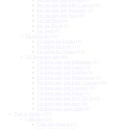
Sạc pin máy ảnh K&F Concept
(6)
Sạc pin máy ảnh Panasonic
(2)
Sạc pin máy ảnh Sony
(6)
Sạc pin Pisen
(4)
Sạc pin Ricoh
(1)
Sạc Swit
(8)
Tủ chống ẩm
(32)
Tủ chống ẩm Eureka
(0)
Tủ chống ẩm Fujie
(17)
Tủ chống ẩm Nikatei
(15)
Túi đựng máy ảnh
(46)
Túi đựng máy ảnh Billingham
(1)
Túi đựng máy ảnh Canon
(3)
Túi đựng máy ảnh Fujifilm
(3)
Túi đựng máy ảnh Herringbone
(5)
Túi đựng máy ảnh K&F Concept
(16)
Túi đựng máy ảnh Lowepro
(5)
Túi đựng máy ảnh Nikon
(1)
Túi đựng máy ảnh PGYTECH
(1)
Túi đựng máy ảnh Sony
(4)
Túi đựng máy quay phim
(4)
Thiết bị Studio
(353)
Chân đèn
(21)
Chân đèn Amaran
(1)