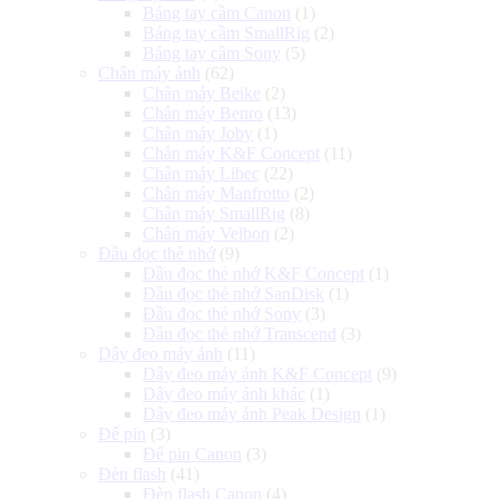
Báng tay cầm Canon
(1)
Báng tay cầm SmallRig
(2)
Báng tay cầm Sony
(5)
Chân máy ảnh
(62)
Chân máy Beike
(2)
Chân máy Benro
(13)
Chân máy Joby
(1)
Chân máy K&F Concept
(11)
Chân máy Libec
(22)
Chân máy Manfrotto
(2)
Chân máy SmallRig
(8)
Chân máy Velbon
(2)
Đầu đọc thẻ nhớ
(9)
Đầu đọc thẻ nhớ K&F Concept
(1)
Đầu đọc thẻ nhớ SanDisk
(1)
Đầu đọc thẻ nhớ Sony
(3)
Đầu đọc thẻ nhớ Transcend
(3)
Dây đeo máy ảnh
(11)
Dây đeo máy ảnh K&F Concept
(9)
Dây đeo máy ảnh khác
(1)
Dây đeo máy ảnh Peak Design
(1)
Đế pin
(3)
Đế pin Canon
(3)
Đèn flash
(41)
Đèn flash Canon
(4)