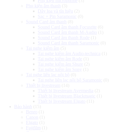
Phụ kiện microphone
(3)
Phụ kiện âm thanh
(3)
Dây loa và tín hiệu
(2)
Sạc + Pin Saramonic
(0)
Sound Card âm thanh
(8)
Sound Card âm thanh Focusrite
(6)
Sound Card âm thanh M-Audio
(1)
Sound Card âm thanh Rode
(1)
Sound Card âm thanh Saramonic
(0)
Tai nghe kiểm âm
(5)
Tai nghe kiểm âm Audio-technica
(1)
Tai nghe kiểm âm Rode
(1)
Tai nghe kiểm âm Shure
(2)
Tai nghe kiểm âm Sony
(1)
Tai nghe liên lạc nội bộ
(0)
Tai nghe liên lạc nội bộ Saramonic
(0)
Thiết bị livestream
(14)
Thiết bị livestream Avermedia
(2)
Thiết bị livestream Blackmagic
(1)
Thiết bị livestream Elgato
(11)
Bảo hành
(15)
Benro
(1)
Canon
(1)
Elgato
(1)
Fujifilm
(1)