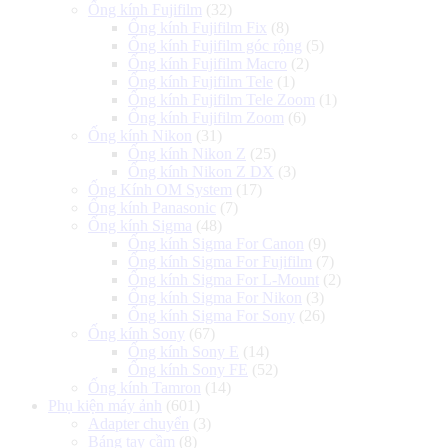
Ống kính Fujifilm
(32)
Ống kính Fujifilm Fix
(8)
Ống kính Fujifilm góc rộng
(5)
Ống kính Fujifilm Macro
(2)
Ống kính Fujifilm Tele
(1)
Ống kính Fujifilm Tele Zoom
(1)
Ống kính Fujifilm Zoom
(6)
Ống kính Nikon
(31)
Ống kính Nikon Z
(25)
Ống kính Nikon Z DX
(3)
Ống Kính OM System
(17)
Ống kính Panasonic
(7)
Ống kính Sigma
(48)
Ống kính Sigma For Canon
(9)
Ống kính Sigma For Fujifilm
(7)
Ống kính Sigma For L-Mount
(2)
Ống kính Sigma For Nikon
(3)
Ống kính Sigma For Sony
(26)
Ống kính Sony
(67)
Ống kính Sony E
(14)
Ống kính Sony FE
(52)
Ống kính Tamron
(14)
Phụ kiện máy ảnh
(601)
Adapter chuyển
(3)
Báng tay cầm
(8)