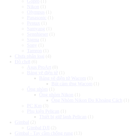
Gopro
(1)
Nikon
(1)
Olympus
(1)
Panasonic
(1)
Pentax
(1)
Samyang
(1)
Sennhieser
(1)
Sigma
(1)
Sony
(1)
Tamron
(1)
Chưa phân loại
(4)
Đồ chơi
(6)
Asus ProArt
(0)
Bảng vẽ điện tử
(1)
Bảng vẽ điện tử Wacom
(1)
Bút cảm ứng Wacom
(1)
Ống nhòm
(1)
Ống nhòm Nikon
(1)
Ống Nhòm Nikon Đo Khoảng Cách
(1)
PC Km
(3)
Phụ kiện Pelican
(1)
Thiết bị giữ lạnh Pelican
(1)
Gimbal
(2)
Gimbal DJI
(2)
Gimbal - Tay cầm chống rung
(13)