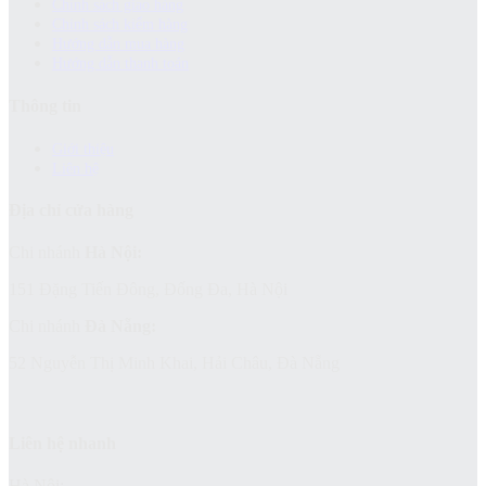
Chính sách giao hàng
Chinh sách kiểm hàng
Hướng dẫn mua hàng
Hướng dẫn thanh toán
Thông tin
Giới thiệu
Liên hệ
Địa chỉ cửa hàng
Chi nhánh
Hà Nội:
151 Đặng Tiến Đông, Đống Đa, Hà Nội
Chi nhánh
Đà Nẵng:
52 Nguyễn Thị Minh Khai, Hải Châu, Đà Nẵng
Liên hệ nhanh
Hà Nội: