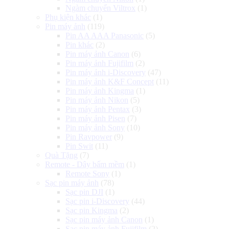
Ngàm chuyển Viltrox
(1)
Phụ kiện khác
(1)
Pin máy ảnh
(119)
Pin AA AAA Panasonic
(5)
Pin khác
(2)
Pin máy ảnh Canon
(6)
Pin máy ảnh Fujifilm
(2)
Pin máy ảnh i-Discovery
(47)
Pin máy ảnh K&F Concept
(11)
Pin máy ảnh Kingma
(1)
Pin máy ảnh Nikon
(5)
Pin máy ảnh Pentax
(3)
Pin máy ảnh Pisen
(7)
Pin máy ảnh Sony
(10)
Pin Ravpower
(9)
Pin Swit
(11)
Quà Tặng
(7)
Remote - Dây bấm mềm
(1)
Remote Sony
(1)
Sạc pin máy ảnh
(78)
Sạc pin DJI
(1)
Sạc pin i-Discovery
(44)
Sạc pin Kingma
(2)
Sạc pin máy ảnh Canon
(1)
Sạc pin máy ảnh Fujifilm
(2)