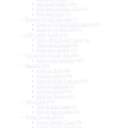
Đèn flash Godox
(28)
Đèn flash LightPix Labs
(4)
Đèn flash Sony
(5)
Dụng cụ vệ sinh máy ảnh
(3)
Dụng cụ vệ sinh K&F Concept
(2)
Dụng cụ vệ sinh KM
(1)
Giấy - Mực in ảnh
(11)
Giấy - Mực in ảnh Canon
(4)
Phim chụp Fujifilm
(6)
Phim chụp Kodak
(1)
Khung gắn cho máy ảnh
(68)
Khung gắn SmallRig
(68)
Kính lọc
(82)
Kính lọc B+W
(8)
Kính lọc Hoya
(39)
Kính lọc K&F Concept
(30)
Kính lọc Marumi
(2)
Kính lọc Sigma
(1)
Kính lọc Tamron
(1)
Máy in ảnh
(10)
Máy in ảnh Canon
(5)
Máy in ảnh Fujifilm
(5)
Ngàm chuyển đổi
(4)
Ngàm chuyển Canon
(2)
Ngàm chuyển Nikon
(1)