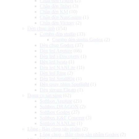
Chân đèn Godox
(2)
Chân đèn Jinbei
(3)
Chân đèn KM
(10)
Chân đèn NanGuang
(1)
Chân đèn Victory
(2)
Đèn chụp ảnh
(154)
Combo đèn studio
(33)
Combo đèn studio Godox
(2)
Đèn chụp Godox
(37)
Đèn led Aputure
(66)
Đèn led i-Discovery
(1)
Đèn led Iwata
(1)
Đèn led NANLite
(11)
Đèn led Ring
(2)
Đèn led SmallRig
(1)
Đèn quay phim Spotlight
(1)
Đèn stream Elgato
(1)
Dụng cụ tản sáng
(62)
Softbox Aputure
(21)
Softbox DRAGON
(2)
Softbox Godox
(27)
Softbox K&F Concept
(3)
Softbox NANLite
(1)
Lồng - Bàn chụp sản phẩm
(2)
Lồng chụp - Bàn chụp sản phẩm Godox
(2)