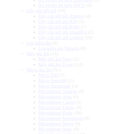
Bộ truyền tín hiệu SWIT
(6)
Dây cáp kết nối
(50)
Dây cáp kết nối Atomos
(4)
Dây cáp kết nối KM
(3)
Dây cáp kết nối Rode
(7)
Dây cáp kết nối SmallRig
(2)
Dây cáp kết nối Ugreen
(29)
Loa kiểm âm
(0)
Loa kiểm âm Yamaha
(0)
Máy ghi âm
(14)
Máy ghi âm Sony
(2)
Máy ghi âm Zoom
(12)
Micro thu âm
(51)
Micro DJI
(7)
Micro Insta360
(1)
Micro Saramonic
(3)
Microphone Amaran
(0)
Microphone Asus
(0)
Microphone Canon
(1)
Microphone Elgato
(0)
Microphone Rode
(30)
Microphone Sennheiser
(0)
Microphone Shure
(0)
Microphone Sony
(6)