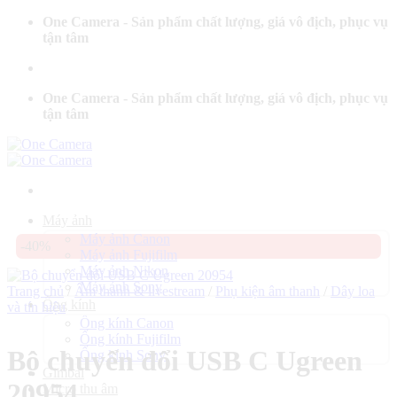
Bỏ
One Camera - Sản phẩm chất lượng, giá vô địch, phục vụ
qua
tận tâm
nội
dung
One Camera - Sản phẩm chất lượng, giá vô địch, phục vụ
tận tâm
Máy ảnh
Máy ảnh Canon
-40%
Máy ảnh Fujifilm
Máy ảnh Nikon
Máy ảnh Sony
Trang chủ
/
Âm thanh & livestream
/
Phụ kiện âm thanh
/
Dây loa
Ống kính
và tín hiệu
Ống kính Canon
Ống kính Fujifilm
Bộ chuyển đổi USB C Ugreen
Ống kính Sony
Gimbal
20954
Micro thu âm