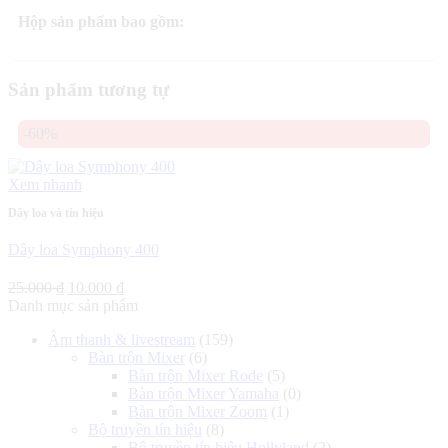
Hộp sản phẩm bao gồm:
Sản phẩm tương tự
-60%
Xem nhanh
Dây loa và tín hiệu
Dây loa Symphony 400
Giá
Giá
25.000
₫
10.000
₫
gốc
hiện
Danh mục sản phẩm
là:
tại
Âm thanh & livestream
(159)
25.000 ₫.
là:
Bàn trộn Mixer
(6)
10.000 ₫.
Bàn trộn Mixer Rode
(5)
Bàn trộn Mixer Yamaha
(0)
Bàn trộn Mixer Zoom
(1)
Bộ truyền tín hiệu
(8)
Bộ truyền tín hiệu Hollyland
(2)