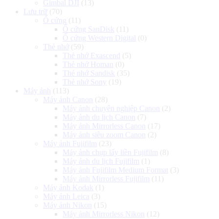
Gimbal DJI
(13)
Lưu trữ
(70)
Ổ cứng
(11)
Ổ cứng SanDisk
(11)
Ổ cứng Western Digital
(0)
Thẻ nhớ
(59)
Thẻ nhớ Exascend
(5)
Thẻ nhớ Homan
(0)
Thẻ nhớ Sandisk
(35)
Thẻ nhớ Sony
(19)
Máy ảnh
(113)
Máy ảnh Canon
(28)
Máy ảnh chuyên nghiệp Canon
(2)
Máy ảnh du lịch Canon
(7)
Máy ảnh Mirrorless Canon
(17)
Máy ảnh siêu zoom Canon
(2)
Máy ảnh Fujifilm
(23)
Máy ảnh chụp lấy liền Fujifilm
(8)
Máy ảnh du lịch Fujifilm
(1)
Máy ảnh Fujifilm Medium Format
(3)
Máy ảnh Mirrorless Fujifilm
(11)
Máy ảnh Kodak
(1)
Máy ảnh Leica
(3)
Máy ảnh Nikon
(15)
Máy ảnh Mirrorless Nikon
(12)