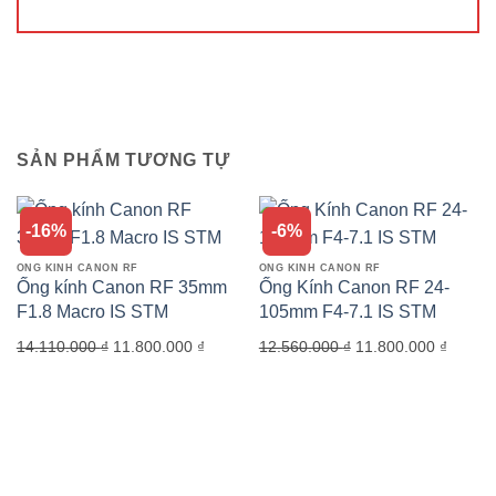
SẢN PHẨM TƯƠNG TỰ
-16%
-6%
ỐNG KÍNH CANON RF
ỐNG KÍNH CANON RF
Ống kính Canon RF 35mm
Ống Kính Canon RF 24-
F1.8 Macro IS STM
105mm F4-7.1 IS STM
Giá
Giá
Giá
Giá
14.110.000
₫
11.800.000
₫
12.560.000
₫
11.800.000
₫
gốc
hiện
gốc
hiện
là:
tại
là:
tại
14.110.000 ₫.
là:
12.560.000 ₫.
là:
11.800.000 ₫.
11.800