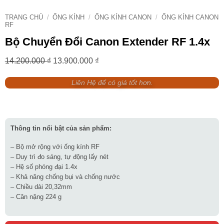
TRANG CHỦ
/
ỐNG KÍNH
/
ỐNG KÍNH CANON
/
ỐNG KÍNH CANON
RF
Bộ Chuyển Đổi Canon Extender RF 1.4x
Giá
Giá
14.200.000
₫
13.900.000
₫
gốc
hiện
Liên Hệ để có giá tốt hơn.
là:
tại
14.200.000 ₫.
là:
13.900.000 ₫.
Thông tin nổi bật của sản phẩm:
– Bộ mở rộng với ống kính RF
– Duy trì đo sáng, tự động lấy nét
– Hệ số phóng đại 1.4x
– Khả năng chống bụi và chống nước
– Chiều dài 20,32mm
– Cân nặng 224 g