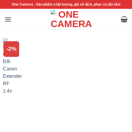
Bỏ
One Camera - Sản phẩm chất lượng, giá vô địch, phục vụ tận tâm
qua
nội
dung
-2%